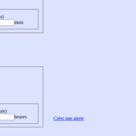
s)
mois
ure)
heures
Créer une alerte