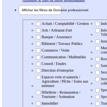
Appliquer
le filtre de durée hebdomadaire
Afficher les filtres de
Domaine pro
fessionnel
Domaine professionel
Achats / Comptabilité / Gestion
Indu
Arts / Artisanat d'art
Info
Tél
Banque / Assurance
Inst
Bâtiment / Travaux Publics
Mark
Commerce / Vente
com
Communication / Multimédia
Res
Conseil / Etudes
San
Direction d'entreprise
Secr
Espaces verts et naturels /
Serv
Agriculture / Pêche / Soins aux
coll
animaux
Spe
Hôtellerie - Restauration /
Tourisme / Animation
Spo
Immobilier
Tran