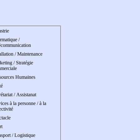
strie
rmatique /
écommunication
allation / Maintenance
eting / Stratégie
merciale
sources Humaines
té
étariat / Assistanat
ices à la personne / à la
ectivité
ctacle
rt
sport / Logistique