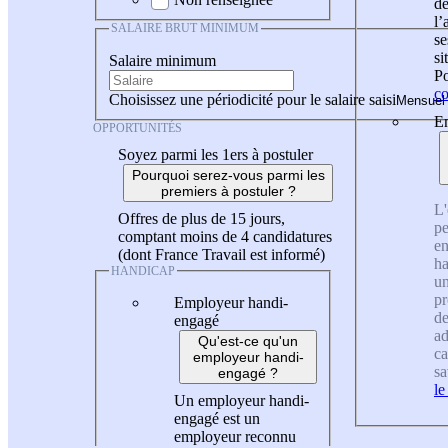
de
l
SALAIRE BRUT MINIMUM
se
si
Salaire minimum
Po
co
Choisissez une périodicité pour le salaire saisi
En
OPPORTUNITÉS
Soyez parmi les 1ers à postuler
Pourquoi serez-vous parmi les
premiers à postuler ?
L'
Offres de plus de 15 jours,
pe
comptant moins de 4 candidatures
en
(dont France Travail est informé)
ha
HANDICAP
un
pr
Employeur handi-
de
engagé
ad
Qu'est-ce qu'un
ca
employeur handi-
sa
engagé ?
le
Un employeur handi-
engagé est un
employeur reconnu