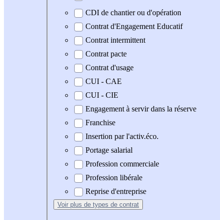
CDI de chantier ou d'opération
Contrat d'Engagement Educatif
Contrat intermittent
Contrat pacte
Contrat d'usage
CUI - CAE
CUI - CIE
Engagement à servir dans la réserve
Franchise
Insertion par l'activ.éco.
Portage salarial
Profession commerciale
Profession libérale
Reprise d'entreprise
Voir plus
de types de contrat