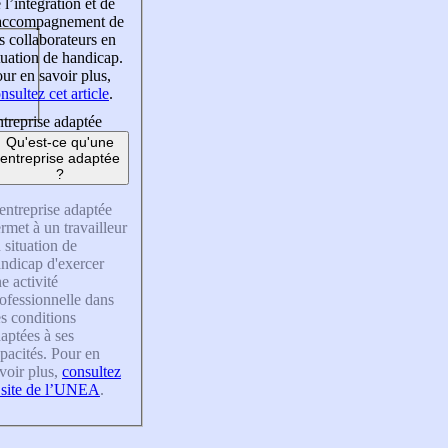
 l’intégration et de
’accompagnement de
s collaborateurs en
tuation de handicap.
ur en savoir plus,
nsultez cet article
.
treprise adaptée
Qu'est-ce qu'une
entreprise adaptée
?
entreprise adaptée
rmet à un travailleur
 situation de
ndicap d'exercer
e activité
ofessionnelle dans
s conditions
aptées à ses
pacités. Pour en
voir plus,
consultez
 site de l’UNEA
.