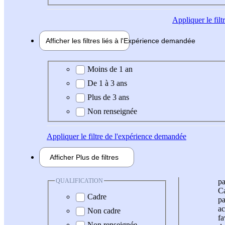
Appliquer
le fil
Afficher les filtres liés à l'
Expérience
demandée
Expérience demandée
Moins de 1 an
De 1 à 3 ans
Plus de 3 ans
Non renseignée
Appliquer
le filtre de l'expérience demandée
Afficher
Plus de
filtres
QUALIFICATION
pa
Ca
Cadre
pa
ac
Non cadre
fa
Non renseignée