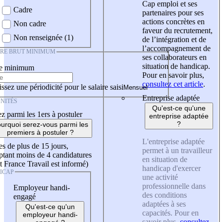
Cap emploi et ses
Cadre
partenaires pour ses
actions concrètes en
Non cadre
faveur du recrutement,
Non renseignée (1)
de l’intégration et de
l’accompagnement de
IRE BRUT MINIMUM
ses collaborateurs en
situation de handicap.
re minimum
Pour en savoir plus,
consultez cet article
.
ssez une périodicité pour le salaire saisi
Entreprise adaptée
NITÉS
Qu'est-ce qu'une
z parmi les 1ers à postuler
entreprise adaptée
?
urquoi serez-vous parmi les
premiers à postuler ?
L'entreprise adaptée
es de plus de 15 jours,
permet à un travailleur
tant moins de 4 candidatures
en situation de
t France Travail est informé)
handicap d'exercer
ICAP
une activité
professionnelle dans
Employeur handi-
des conditions
engagé
adaptées à ses
Qu'est-ce qu'un
capacités. Pour en
employeur handi-
savoir plus,
consultez