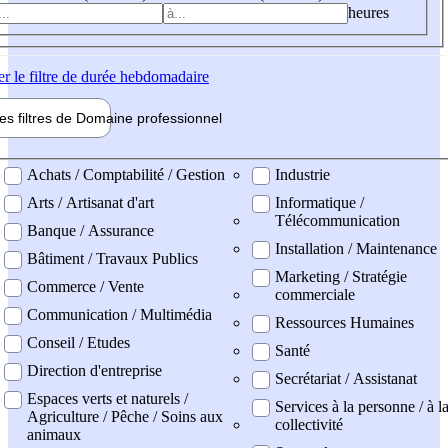
heures
er
le filtre de durée hebdomadaire
les filtres de
Domaine pro
fessionnel
ne professionel
Achats / Comptabilité / Gestion
Industrie
Arts / Artisanat d'art
Informatique /
Télécommunication
Banque / Assurance
Installation / Maintenance
Bâtiment / Travaux Publics
Marketing / Stratégie
Commerce / Vente
commerciale
Communication / Multimédia
Ressources Humaines
Conseil / Etudes
Santé
Direction d'entreprise
Secrétariat / Assistanat
Espaces verts et naturels /
Services à la personne / à l
Agriculture / Pêche / Soins aux
collectivité
animaux