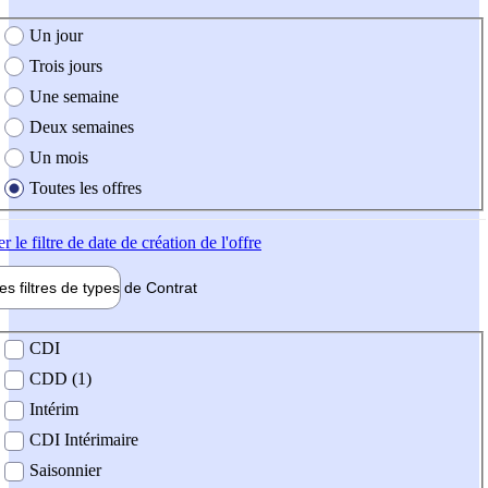
e création de l'offre
Un jour
Trois jours
Une semaine
Deux semaines
Un mois
Toutes les offres
er
le filtre de date de création de l'offre
les filtres de types de
Contrat
de contrat
CDI
CDD (1)
Intérim
CDI Intérimaire
Saisonnier