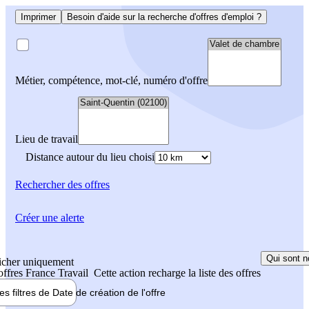
Imprimer
Besoin d'aide sur la recherche d'offres d'emploi ?
Métier, compétence, mot-clé, numéro d'offre
Lieu de travail
Distance autour du lieu choisi
Rechercher
des offres
Créer une alerte
Qui sont n
icher uniquement
 offres France Travail
Cette action recharge la liste des offres
les filtres de
Date de création
de l'offre