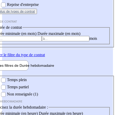
Reprise d'entreprise
plus
de types de contrat
 DE CONTRAT
ée de contrat
ée minimale (en mois)
Durée maximale (en mois)
mois
er
le filtre du type de contrat
les filtres de
Durée hebdo
madaire
 hebdomadaire
Temps plein
Temps partiel
Non renseignée (1)
 HEBDOMADAIRE
cisez la durée hebdomadaire :
ée minimale (en heure)
Durée maximale (en heure)