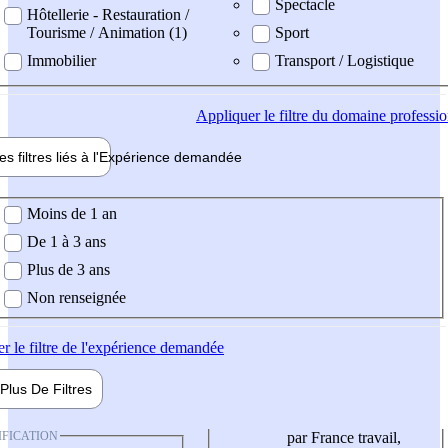
Spectacle
Hôtellerie - Restauration /
Tourisme / Animation (1)
Sport
Immobilier
Transport / Logistique
Appliquer
le filtre du domaine professi
es filtres liés à l'
Expérience
demandée
ience demandée
Moins de 1 an
De 1 à 3 ans
Plus de 3 ans
Non renseignée
er
le filtre de l'expérience demandée
Plus De
Filtres
IFICATION
par France travail,