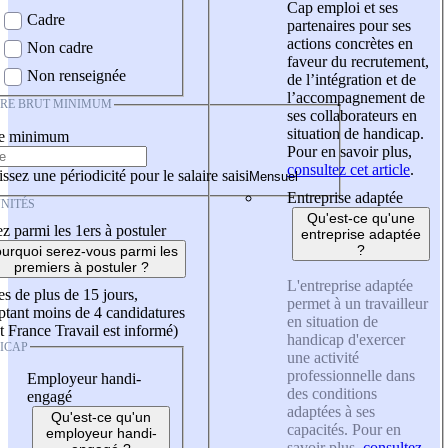
Cap emploi et ses
Cadre
partenaires pour ses
actions concrètes en
Non cadre
faveur du recrutement,
Non renseignée
de l’intégration et de
l’accompagnement de
IRE BRUT MINIMUM
ses collaborateurs en
situation de handicap.
re minimum
Pour en savoir plus,
consultez cet article
.
ssez une périodicité pour le salaire saisi
Entreprise adaptée
NITÉS
Qu'est-ce qu'une
z parmi les 1ers à postuler
entreprise adaptée
?
urquoi serez-vous parmi les
premiers à postuler ?
L'entreprise adaptée
es de plus de 15 jours,
permet à un travailleur
tant moins de 4 candidatures
en situation de
t France Travail est informé)
handicap d'exercer
ICAP
une activité
professionnelle dans
Employeur handi-
des conditions
engagé
adaptées à ses
Qu'est-ce qu'un
capacités. Pour en
employeur handi-
savoir plus,
consultez