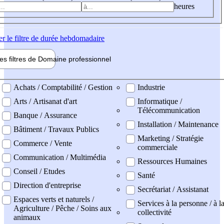
heures
er
le filtre de durée hebdomadaire
les filtres de
Domaine pro
fessionnel
ne professionel
Achats / Comptabilité / Gestion
Industrie
Arts / Artisanat d'art
Informatique /
Télécommunication
Banque / Assurance
Installation / Maintenance
Bâtiment / Travaux Publics
Marketing / Stratégie
Commerce / Vente
commerciale
Communication / Multimédia
Ressources Humaines
Conseil / Etudes
Santé
Direction d'entreprise
Secrétariat / Assistanat
Espaces verts et naturels /
Services à la personne / à l
Agriculture / Pêche / Soins aux
collectivité
animaux