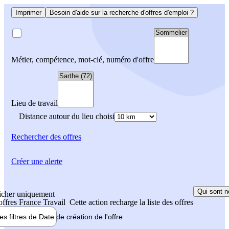
Imprimer
Besoin d'aide sur la recherche d'offres d'emploi ?
Métier, compétence, mot-clé, numéro d'offre
Lieu de travail
Distance autour du lieu choisi
Rechercher
des offres
Créer une alerte
Qui sont n
icher uniquement
 offres France Travail
Cette action recharge la liste des offres
les filtres de
Date de création
de l'offre