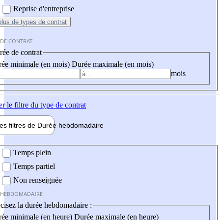
Reprise d'entreprise
plus
de types de contrat
 DE CONTRAT
ée de contrat
ée minimale (en mois)
Durée maximale (en mois)
mois
er
le filtre du type de contrat
les filtres de
Durée hebdo
madaire
 hebdomadaire
Temps plein
Temps partiel
Non renseignée
 HEBDOMADAIRE
cisez la durée hebdomadaire :
ée minimale (en heure)
Durée maximale (en heure)