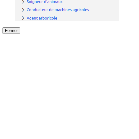
Fermer
Fermer
le détail de l'offre
/
Offre
sur
Offre précéden