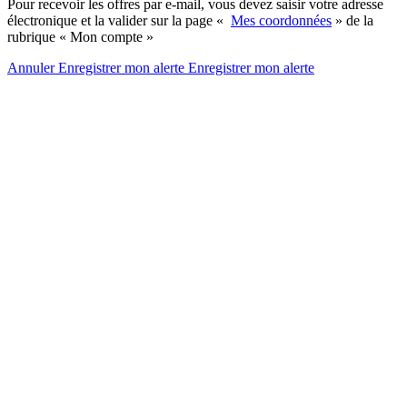
Pour recevoir les offres par e-mail, vous devez saisir votre adresse
électronique et la valider sur la page «
Mes coordonnées
» de la
rubrique « Mon compte »
Annuler
Enregistrer mon alerte
Enregistrer
mon alerte