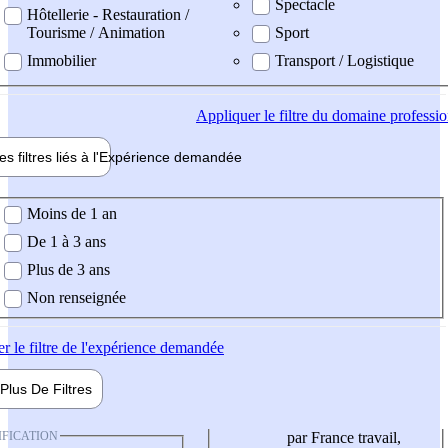
Spectacle
Hôtellerie - Restauration /
Tourisme / Animation
Sport
Immobilier
Transport / Logistique
Appliquer
le filtre du domaine professi
es filtres liés à l'
Expérience
demandée
ience demandée
Moins de 1 an
De 1 à 3 ans
Plus de 3 ans
Non renseignée
er
le filtre de l'expérience demandée
Plus De
Filtres
IFICATION
par France travail,