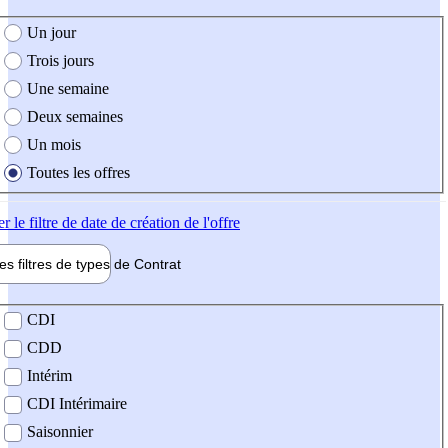
e création de l'offre
Un jour
Trois jours
Une semaine
Deux semaines
Un mois
Toutes les offres
er
le filtre de date de création de l'offre
les filtres de types de
Contrat
de contrat
CDI
CDD
Intérim
CDI Intérimaire
Saisonnier