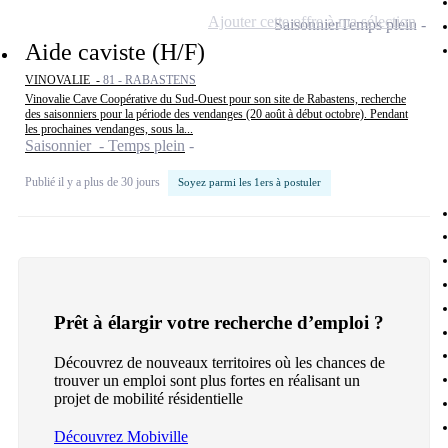
Ajouter cette offre à ma sélection
Saisonnier
Temps plein
Aide caviste (H/F)
VINOVALIE -
81 - RABASTENS
Vinovalie Cave Coopérative du Sud-Ouest pour son site de Rabastens, recherche
des saisonniers pour la période des vendanges (20 août à début octobre). Pendant
les prochaines vendanges, sous la...
Saisonnier - Temps plein
Publié il y a plus de 30 jours
Soyez parmi les 1ers à postuler
Prêt à élargir votre recherche d’emploi ?
Découvrez de nouveaux territoires où les chances de
trouver un emploi sont plus fortes en réalisant un
projet de mobilité résidentielle
Découvrez Mobiville