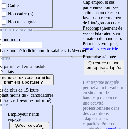
Cap emploi et ses
Cadre
partenaires pour ses
actions concrètes en
Non cadre (3)
faveur du recrutement,
Non renseignée
de l’intégration et de
l’accompagnement de
IRE BRUT MINIMUM
ses collaborateurs en
situation de handicap.
re minimum
Pour en savoir plus,
consultez cet article
.
ssez une périodicité pour le salaire saisi
Entreprise adaptée
NITÉS
Qu'est-ce qu'une
z parmi les 1ers à postuler
entreprise adaptée
résultats
?
urquoi serez-vous parmi les
L'entreprise adaptée
premiers à postuler ?
permet à un travailleur
es de plus de 15 jours,
en situation de
tant moins de 4 candidatures
handicap d'exercer
t France Travail est informé)
une activité
ICAP
professionnelle dans
des conditions
Employeur handi-
adaptées à ses
engagé
capacités. Pour en
Qu'est-ce qu'un
savoir plus,
consultez