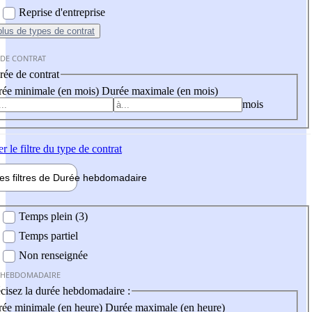
Reprise d'entreprise
plus
de types de contrat
 DE CONTRAT
ée de contrat
ée minimale (en mois)
Durée maximale (en mois)
mois
er
le filtre du type de contrat
les filtres de
Durée hebdo
madaire
 hebdomadaire
Temps plein (3)
Temps partiel
Non renseignée
 HEBDOMADAIRE
cisez la durée hebdomadaire :
ée minimale (en heure)
Durée maximale (en heure)