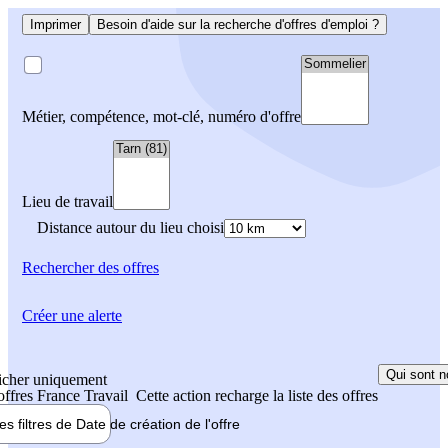
Imprimer
Besoin d'aide sur la recherche d'offres d'emploi ?
Métier, compétence, mot-clé, numéro d'offre
Lieu de travail
Distance autour du lieu choisi
Rechercher
des offres
Créer une alerte
Qui sont n
icher uniquement
 offres France Travail
Cette action recharge la liste des offres
les filtres de
Date de création
de l'offre