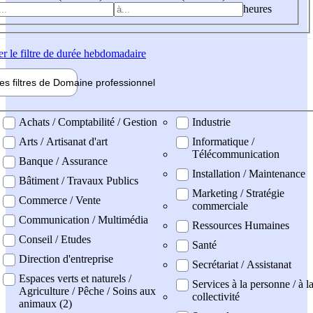
heures
er
le filtre de durée hebdomadaire
les filtres de
Domaine pro
fessionnel
ne professionel
Achats / Comptabilité / Gestion
Industrie
Arts / Artisanat d'art
Informatique /
Télécommunication
Banque / Assurance
Installation / Maintenance
Bâtiment / Travaux Publics
Marketing / Stratégie
Commerce / Vente
commerciale
Communication / Multimédia
Ressources Humaines
Conseil / Etudes
Santé
Direction d'entreprise
Secrétariat / Assistanat
Espaces verts et naturels /
Services à la personne / à l
Agriculture / Pêche / Soins aux
collectivité
animaux (2)