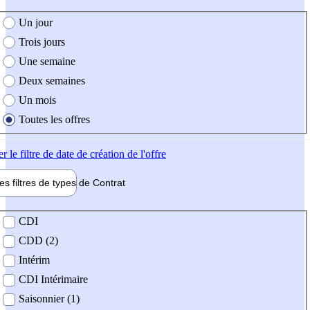
e création de l'offre
Un jour
Trois jours
Une semaine
Deux semaines
Un mois
Toutes les offres
er
le filtre de date de création de l'offre
les filtres de types de
Contrat
de contrat
CDI
CDD (2)
Intérim
CDI Intérimaire
Saisonnier (1)