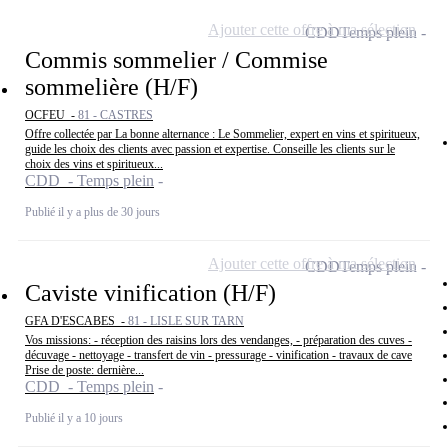
Ajouter cette offre à ma sélection
CDD
Temps plein
Commis sommelier / Commise
sommelière (H/F)
OCFEU -
81 - CASTRES
Offre collectée par La bonne alternance : Le Sommelier, expert en vins et spiritueux,
guide les choix des clients avec passion et expertise. Conseille les clients sur le
choix des vins et spiritueux...
CDD - Temps plein
Publié il y a plus de 30 jours
Ajouter cette offre à ma sélection
CDD
Temps plein
Caviste vinification (H/F)
GFA D'ESCABES -
81 - LISLE SUR TARN
Vos missions: - réception des raisins lors des vendanges, - préparation des cuves -
décuvage - nettoyage - transfert de vin - pressurage - vinification - travaux de cave
Prise de poste: dernière...
CDD - Temps plein
Publié il y a 10 jours