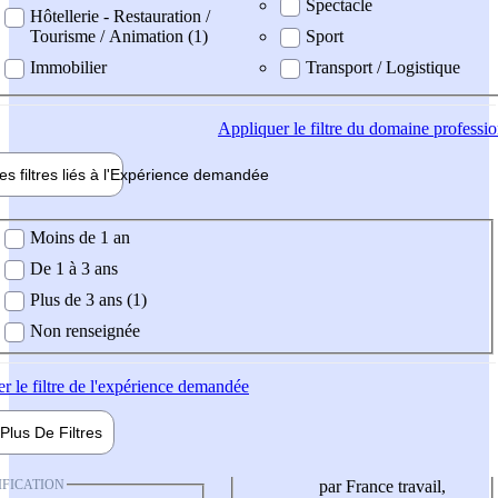
Spectacle
Hôtellerie - Restauration /
Tourisme / Animation (1)
Sport
Immobilier
Transport / Logistique
Appliquer
le filtre du domaine professi
es filtres liés à l'
Expérience
demandée
ience demandée
Moins de 1 an
De 1 à 3 ans
Plus de 3 ans (1)
Non renseignée
er
le filtre de l'expérience demandée
Plus De
Filtres
IFICATION
par France travail,