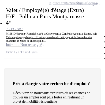
Ajouter cette offre à ma sélection
Intérim
Non renseigné
Valet / Employé(e) d'étage (Extra)
H/F - Pullman Paris Montparnasse
4*
81 - PARISOT
MISSIONstrong>Rattaché.e au/à la Gouvernant.e Général.e Adjoint.e Etages, le/la
Valet/employé(e) d'étage H/F est responsable du nettoyage et de l'entretien des
chambres et zones de l'hôtel qui lui...
Intérim - Non renseigné
Publié il y a plus de 30 jours
Prêt à élargir votre recherche d’emploi ?
Découvrez de nouveaux territoires où les chances de
trouver un emploi sont plus fortes en réalisant un
projet de mobilité résidentielle