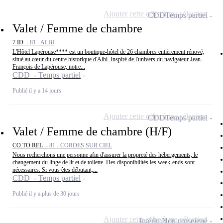
Ajouter cette offre à ma sélection
CDD
Temps partiel
Valet / Femme de chambre
7 ID -
81 - ALBI
L'Hôtel Lapérouse**** est un boutique-hôtel de 26 chambres entièrement rénové,
situé au cœur du centre historique d'Albi. Inspiré de l'univers du navigateur Jean-
François de Lapérouse, notre...
CDD - Temps partiel
Publié il y a 14 jours
Ajouter cette offre à ma sélection
CDD
Temps partiel
Valet / Femme de chambre (H/F)
CO.TO.REL -
81 - CORDES SUR CIEL
Nous recherchons une personne afin d'assurer la propreté des hébergements, le
changement du linge de lit et de toilette. Des disponibilités les week-ends sont
nécessaires. Si vous êtes débutant,...
CDD - Temps partiel
Publié il y a plus de 30 jours
Ajouter cette offre à ma sélection
Intérim
Non renseigné