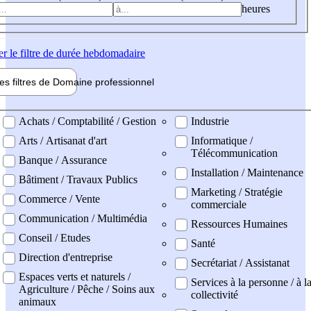
heures
er
le filtre de durée hebdomadaire
les filtres de
Domaine pro
fessionnel
ne professionel
Achats / Comptabilité / Gestion
Industrie
Arts / Artisanat d'art
Informatique /
Télécommunication
Banque / Assurance
Installation / Maintenance
Bâtiment / Travaux Publics
Marketing / Stratégie
Commerce / Vente
commerciale
Communication / Multimédia
Ressources Humaines
Conseil / Etudes
Santé
Direction d'entreprise
Secrétariat / Assistanat
Espaces verts et naturels /
Services à la personne / à l
Agriculture / Pêche / Soins aux
collectivité
animaux