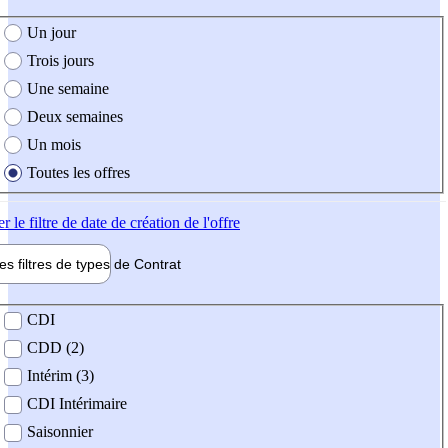
e création de l'offre
Un jour
Trois jours
Une semaine
Deux semaines
Un mois
Toutes les offres
er
le filtre de date de création de l'offre
les filtres de types de
Contrat
de contrat
CDI
CDD (2)
Intérim (3)
CDI Intérimaire
Saisonnier