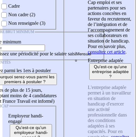
Cap emploi et ses
Cadre
partenaires pour ses
actions concrètes en
Non cadre (2)
faveur du recrutement,
Non renseignée (3)
de l’intégration et de
l’accompagnement de
IRE BRUT MINIMUM
ses collaborateurs en
situation de handicap.
re minimum
Pour en savoir plus,
consultez cet article
.
ssez une périodicité pour le salaire saisi
Entreprise adaptée
NITÉS
Qu'est-ce qu'une
z parmi les 1ers à postuler
entreprise adaptée
?
urquoi serez-vous parmi les
premiers à postuler ?
L'entreprise adaptée
es de plus de 15 jours,
permet à un travailleur
tant moins de 4 candidatures
en situation de
t France Travail est informé)
handicap d'exercer
ICAP
une activité
professionnelle dans
Employeur handi-
des conditions
engagé
adaptées à ses
Qu'est-ce qu'un
capacités. Pour en
employeur handi-
savoir plus,
consultez