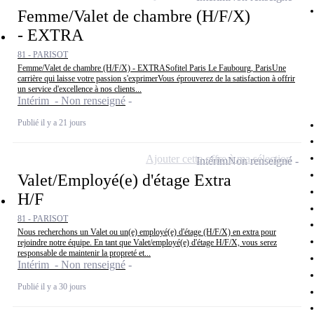
Femme/Valet de chambre (H/F/X)
- EXTRA
81 - PARISOT
Femme/Valet de chambre (H/F/X) - EXTRASofitel Paris Le Faubourg, ParisUne
carrière qui laisse votre passion s'exprimerVous éprouverez de la satisfaction à offrir
un service d'excellence à nos clients...
Intérim - Non renseigné
Publié il y a 21 jours
Ajouter cette offre à ma sélection
Intérim
Non renseigné
Valet/Employé(e) d'étage Extra
H/F
81 - PARISOT
Nous recherchons un Valet ou un(e) employé(e) d'étage (H/F/X) en extra pour
rejoindre notre équipe. En tant que Valet/employé(e) d'étage H/F/X, vous serez
responsable de maintenir la propreté et...
Intérim - Non renseigné
Publié il y a 30 jours