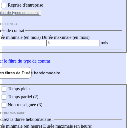
Reprise d'entreprise
plus
de types de contrat
 DE CONTRAT
ée de contrat
ée minimale (en mois)
Durée maximale (en mois)
mois
er
le filtre du type de contrat
les filtres de
Durée hebdo
madaire
 hebdomadaire
Temps plein
Temps partiel (2)
Non renseignée (3)
 HEBDOMADAIRE
cisez la durée hebdomadaire :
ée minimale (en heure)
Durée maximale (en heure)