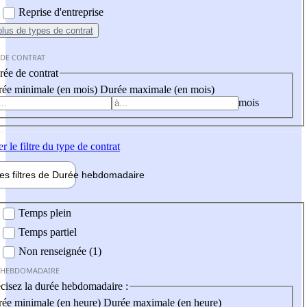
Reprise d'entreprise
plus
de types de contrat
 DE CONTRAT
ée de contrat
ée minimale (en mois)
Durée maximale (en mois)
mois
er
le filtre du type de contrat
les filtres de
Durée hebdo
madaire
 hebdomadaire
Temps plein
Temps partiel
Non renseignée (1)
 HEBDOMADAIRE
cisez la durée hebdomadaire :
ée minimale (en heure)
Durée maximale (en heure)