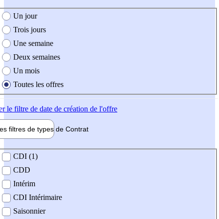
e création de l'offre
Un jour
Trois jours
Une semaine
Deux semaines
Un mois
Toutes les offres
er
le filtre de date de création de l'offre
les filtres de types de
Contrat
de contrat
CDI (1)
CDD
Intérim
CDI Intérimaire
Saisonnier