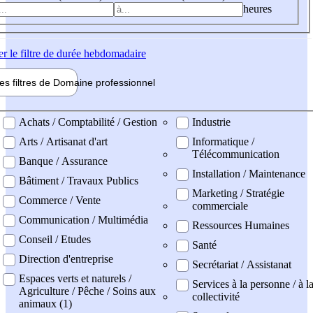
heures
er
le filtre de durée hebdomadaire
les filtres de
Domaine pro
fessionnel
ne professionel
Achats / Comptabilité / Gestion
Industrie
Arts / Artisanat d'art
Informatique /
Télécommunication
Banque / Assurance
Installation / Maintenance
Bâtiment / Travaux Publics
Marketing / Stratégie
Commerce / Vente
commerciale
Communication / Multimédia
Ressources Humaines
Conseil / Etudes
Santé
Direction d'entreprise
Secrétariat / Assistanat
Espaces verts et naturels /
Services à la personne / à l
Agriculture / Pêche / Soins aux
collectivité
animaux (1)