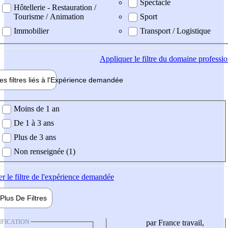
Spectacle
Hôtellerie - Restauration /
Tourisme / Animation
Sport
Immobilier
Transport / Logistique
Appliquer
le filtre du domaine professi
es filtres liés à l'
Expérience
demandée
ience demandée
Moins de 1 an
De 1 à 3 ans
Plus de 3 ans
Non renseignée (1)
er
le filtre de l'expérience demandée
Plus De
Filtres
IFICATION
par France travail,