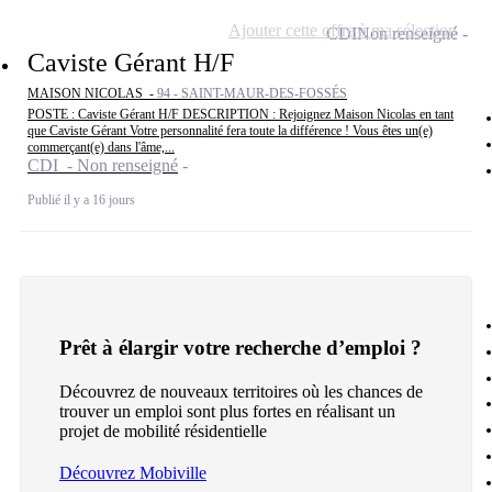
Ajouter cette offre à ma sélection
CDI
Non renseigné
Caviste Gérant H/F
MAISON NICOLAS -
94 - SAINT-MAUR-DES-FOSSÉS
POSTE : Caviste Gérant H/F DESCRIPTION : Rejoignez Maison Nicolas en tant
que Caviste Gérant Votre personnalité fera toute la différence ! Vous êtes un(e)
commerçant(e) dans l'âme,...
CDI - Non renseigné
Publié il y a 16 jours
Prêt à élargir votre recherche d’emploi ?
Découvrez de nouveaux territoires où les chances de
trouver un emploi sont plus fortes en réalisant un
projet de mobilité résidentielle
Découvrez Mobiville