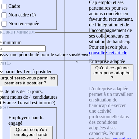
Cap emploi et ses
Cadre
partenaires pour ses
actions concrètes en
Non cadre (1)
faveur du recrutement,
Non renseignée
de l’intégration et de
l’accompagnement de
IRE BRUT MINIMUM
ses collaborateurs en
situation de handicap.
re minimum
Pour en savoir plus,
consultez cet article
.
ssez une périodicité pour le salaire saisi
Entreprise adaptée
NITÉS
Qu'est-ce qu'une
z parmi les 1ers à postuler
entreprise adaptée
?
urquoi serez-vous parmi les
premiers à postuler ?
L'entreprise adaptée
es de plus de 15 jours,
permet à un travailleur
tant moins de 4 candidatures
en situation de
t France Travail est informé)
handicap d'exercer
ICAP
une activité
professionnelle dans
Employeur handi-
des conditions
engagé
adaptées à ses
Qu'est-ce qu'un
capacités. Pour en
employeur handi-
savoir plus,
consultez