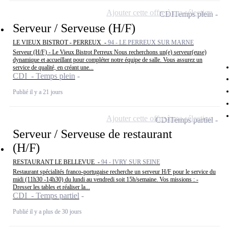
Ajouter cette offre à ma sélection
CDI
Temps plein
Serveur / Serveuse (H/F)
LE VIEUX BISTROT - PERREUX -
94 - LE PERREUX SUR MARNE
Serveur (H/F) - Le Vieux Bistrot Perreux Nous recherchons un(e) serveur(euse)
dynamique et accueillant pour compléter notre équipe de salle. Vous assurez un
service de qualité, en créant une...
CDI - Temps plein
Publié il y a 21 jours
Ajouter cette offre à ma sélection
CDI
Temps partiel
Serveur / Serveuse de restaurant
(H/F)
RESTAURANT LE BELLEVUE -
94 - IVRY SUR SEINE
Restaurant spécialités franco-portugaise recherche un serveur H/F pour le service du
midi (11h30 -14h30) du lundi au vendredi soit 15h/semaine. Vos missions : -
Dresser les tables et réaliser la...
CDI - Temps partiel
Publié il y a plus de 30 jours