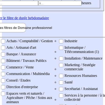
heures
er
le filtre de durée hebdomadaire
les filtres de
Domaine pro
fessionnel
ne professionel
Achats / Comptabilité / Gestion
Industrie
Arts / Artisanat d'art
Informatique /
Télécommunication (1)
Banque / Assurance
Installation / Maintenance
Bâtiment / Travaux Publics
Marketing / Stratégie
Commerce / Vente
commerciale
Communication / Multimédia
Ressources Humaines
Conseil / Etudes
Santé
Direction d'entreprise
Secrétariat / Assistanat
Espaces verts et naturels /
Services à la personne / à l
Agriculture / Pêche / Soins aux
collectivité
animaux