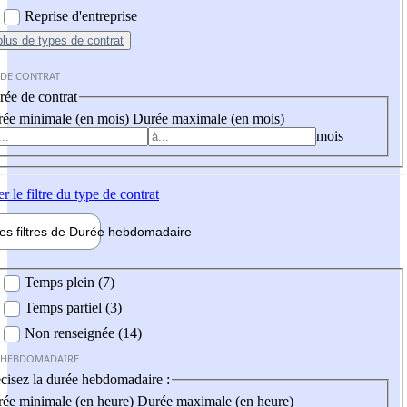
Reprise d'entreprise
plus
de types de contrat
 DE CONTRAT
ée de contrat
ée minimale (en mois)
Durée maximale (en mois)
mois
er
le filtre du type de contrat
les filtres de
Durée hebdo
madaire
 hebdomadaire
Temps plein (7)
Temps partiel (3)
Non renseignée (14)
 HEBDOMADAIRE
cisez la durée hebdomadaire :
ée minimale (en heure)
Durée maximale (en heure)