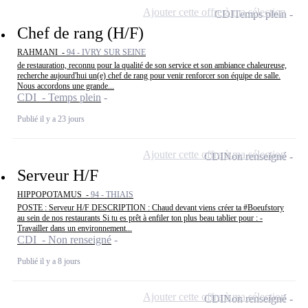
Ajouter cette offre à ma sélection
CDI
Temps plein
Chef de rang (H/F)
RAHMANI -
94 - IVRY SUR SEINE
de restauration, reconnu pour la qualité de son service et son ambiance chaleureuse,
recherche aujourd'hui un(e) chef de rang pour venir renforcer son équipe de salle.
Nous accordons une grande...
CDI - Temps plein
Publié il y a 23 jours
Ajouter cette offre à ma sélection
CDI
Non renseigné
Serveur H/F
HIPPOPOTAMUS -
94 - THIAIS
POSTE : Serveur H/F DESCRIPTION : Chaud devant viens créer ta #Boeufstory
au sein de nos restaurants Si tu es prêt à enfiler ton plus beau tablier pour : -
Travailler dans un environnement...
CDI - Non renseigné
Publié il y a 8 jours
Ajouter cette offre à ma sélection
CDI
Non renseigné