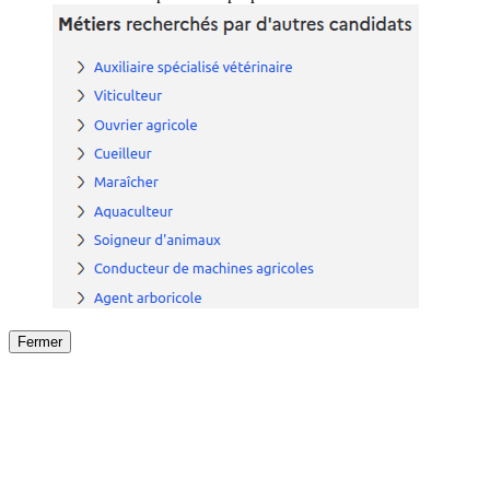
Fermer
Fermer
le détail de l'offre
/
Offre
sur
Offre précéden