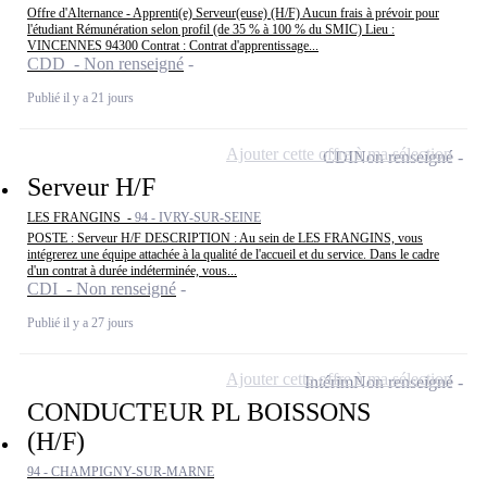
Offre d'Alternance - Apprenti(e) Serveur(euse) (H/F) Aucun frais à prévoir pour
l'étudiant Rémunération selon profil (de 35 % à 100 % du SMIC) Lieu :
VINCENNES 94300 Contrat : Contrat d'apprentissage...
CDD - Non renseigné
Publié il y a 21 jours
Ajouter cette offre à ma sélection
CDI
Non renseigné
Serveur H/F
LES FRANGINS -
94 - IVRY-SUR-SEINE
POSTE : Serveur H/F DESCRIPTION : Au sein de LES FRANGINS, vous
intégrerez une équipe attachée à la qualité de l'accueil et du service. Dans le cadre
d'un contrat à durée indéterminée, vous...
CDI - Non renseigné
Publié il y a 27 jours
Ajouter cette offre à ma sélection
Intérim
Non renseigné
CONDUCTEUR PL BOISSONS
(H/F)
94 - CHAMPIGNY-SUR-MARNE