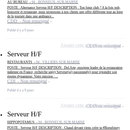
AU BUREAU -
94 - BONNEUIL-SUR-MARNE
POSTE : Alternance Serveur H/F DESCRIPTION : Ton futur club ? A la fois pub,
brasserie et restaurant, nous proposons à nos clients une offre différente tout au long
de la journée dans une ambiance...
CDD - Non renseigné
Publié il y a 9 jours
Ajouter cette offre à ma sélection
CDI
Non renseigné
Serveur H/F
RESTAURANTS -
94 - VILLIERS-SUR-MARNE
POSTE : Serveur H/F DESCRIPTION : Del Arte, enseigne leader de la restauration
italienne en France, recherche un(e) Serveur(se) passionné(e) pour rejoindre son
équipe dynamique. Votre mission : ...
CDI - Non renseigné
Publié il y a 9 jours
Ajouter cette offre à ma sélection
CDI
Non renseigné
Serveur H/F
HIPPOPOTAMUS -
94 - BONNEUIL-SUR-MARNE
POSTE : Serveur H/F DESCRIPTION : Chaud devant viens créer ta #Boeufstory