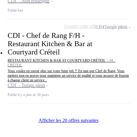
CDI - Non renseigné
Publié hier
Ajouter cette offre à ma sélection
CDI
Temps plein
CDI - Chef de Rang F/H -
Restaurant Kitchen & Bar at
Courtyard Créteil
RESTAURANT KITCHEN & BAR AT COURTYARD CRÉTEIL -
94 -
CRÉTEIL
Vous voulez en savoir plus sur votre futur job ?! En tant que Chef de Rang, Vous
mettrez tout en œuvre pour maintenir un service de qualité et vous assurer de fournir
à chaque client un service...
CDI - Temps plein
Publié il y a plus de 30 jours
Afficher les 20 offres suivantes