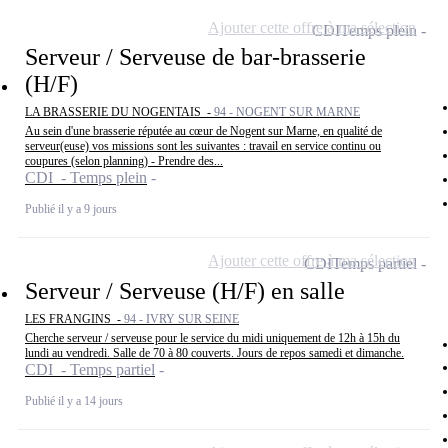
Ajouter cette offre à ma sélection
CDI
Temps plein
Serveur / Serveuse de bar-brasserie
(H/F)
LA BRASSERIE DU NOGENTAIS -
94 - NOGENT SUR MARNE
Au sein d'une brasserie réputée au cœur de Nogent sur Marne, en qualité de
serveur(euse) vos missions sont les suivantes : travail en service continu ou
coupures (selon planning) - Prendre des...
CDI - Temps plein
Publié il y a 9 jours
Ajouter cette offre à ma sélection
CDI
Temps partiel
Serveur / Serveuse (H/F) en salle
LES FRANGINS -
94 - IVRY SUR SEINE
Cherche serveur / serveuse pour le service du midi uniquement de 12h à 15h du
lundi au vendredi. Salle de 70 à 80 couverts. Jours de repos samedi et dimanche.
CDI - Temps partiel
Publié il y a 14 jours