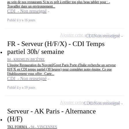
au sein de nos restaurants Si tu es prêt à enfiler ton plus beau tablier pour : -
Travailler dans un environnement...
CDI - Non renseigné
Publié il y a 16 jours
Ajouter cette offre à ma sélection
CDI
Non renseigné
FR - Serveur (H/F/X) - CDI Temps
partiel 30h/ semaine
94 - KREMLIN-BICÊTRE
L'équipe Restauration du Novotel/Greet Paris Porte d'Italie recherche un serveur
H/F/X en CDI temps partiel (30 heures) pour compléter notre équipe. Ce que
l'établissement vous offre : Carte...
CDI - Non renseigné
Publié il y a 19 jours
Ajouter cette offre à ma sélection
CDD
Non renseigné
Serveur - AK Paris - Alternance
(H/F)
TKL FORMA -
94 - VINCENNES