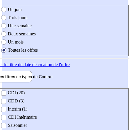
e création de l'offre
Un jour
Trois jours
Une semaine
Deux semaines
Un mois
Toutes les offres
er
le filtre de date de création de l'offre
les filtres de types de
Contrat
de contrat
CDI (20)
CDD (3)
Intérim (1)
CDI Intérimaire
Saisonnier