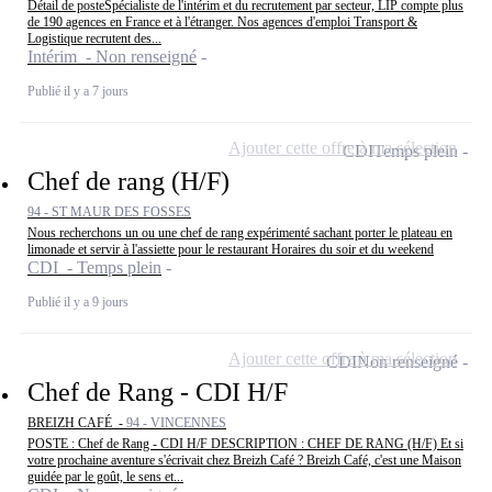
Détail de posteSpécialiste de l'intérim et du recrutement par secteur, LIP compte plus
de 190 agences en France et à l'étranger. Nos agences d'emploi Transport &
Logistique recrutent des...
Intérim - Non renseigné
Publié il y a 7 jours
Ajouter cette offre à ma sélection
CDI
Temps plein
Chef de rang (H/F)
94 - ST MAUR DES FOSSES
Nous recherchons un ou une chef de rang expérimenté sachant porter le plateau en
limonade et servir à l'assiette pour le restaurant Horaires du soir et du weekend
CDI - Temps plein
Publié il y a 9 jours
Ajouter cette offre à ma sélection
CDI
Non renseigné
Chef de Rang - CDI H/F
BREIZH CAFÉ -
94 - VINCENNES
POSTE : Chef de Rang - CDI H/F DESCRIPTION : CHEF DE RANG (H/F) Et si
votre prochaine aventure s'écrivait chez Breizh Café ? Breizh Café, c'est une Maison
guidée par le goût, le sens et...