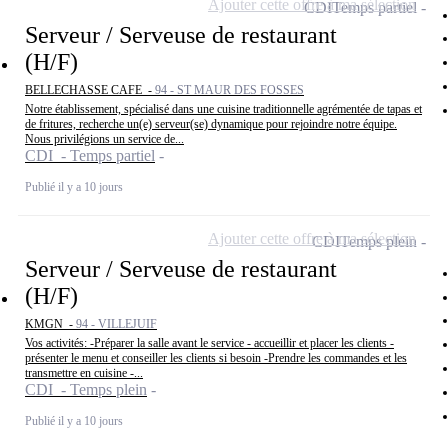
Ajouter cette offre à ma sélection
CDI
Temps partiel
Serveur / Serveuse de restaurant
(H/F)
BELLECHASSE CAFE -
94 - ST MAUR DES FOSSES
Notre établissement, spécialisé dans une cuisine traditionnelle agrémentée de tapas et
de fritures, recherche un(e) serveur(se) dynamique pour rejoindre notre équipe.
Nous privilégions un service de...
CDI - Temps partiel
Publié il y a 10 jours
Ajouter cette offre à ma sélection
CDI
Temps plein
Serveur / Serveuse de restaurant
(H/F)
KMGN -
94 - VILLEJUIF
Vos activités: -Préparer la salle avant le service - accueillir et placer les clients -
présenter le menu et conseiller les clients si besoin -Prendre les commandes et les
transmettre en cuisine -...
CDI - Temps plein
Publié il y a 10 jours