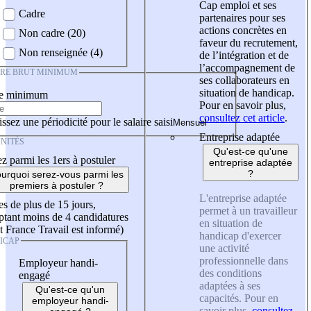
Cap emploi et ses
Cadre
partenaires pour ses
actions concrètes en
Non cadre (20)
faveur du recrutement,
Non renseignée (4)
de l’intégration et de
l’accompagnement de
IRE BRUT MINIMUM
ses collaborateurs en
situation de handicap.
re minimum
Pour en savoir plus,
consultez cet article
.
ssez une périodicité pour le salaire saisi
Entreprise adaptée
NITÉS
Qu'est-ce qu'une
z parmi les 1ers à postuler
entreprise adaptée
?
urquoi serez-vous parmi les
premiers à postuler ?
L'entreprise adaptée
es de plus de 15 jours,
permet à un travailleur
tant moins de 4 candidatures
en situation de
t France Travail est informé)
handicap d'exercer
ICAP
une activité
professionnelle dans
Employeur handi-
des conditions
engagé
adaptées à ses
Qu'est-ce qu'un
capacités. Pour en
employeur handi-
savoir plus,
consultez