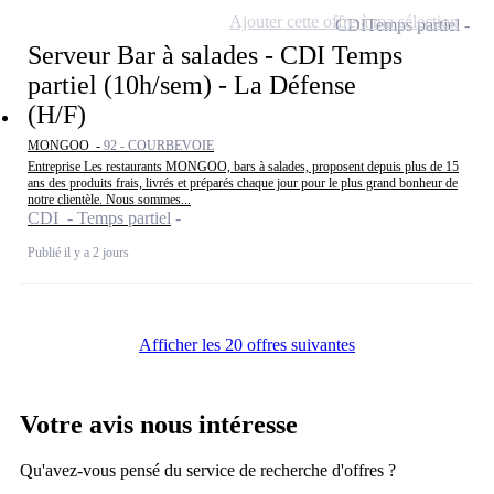
Ajouter cette offre à ma sélection
CDI
Temps partiel
Serveur Bar à salades - CDI Temps
partiel (10h/sem) - La Défense
(H/F)
MONGOO -
92 - COURBEVOIE
Entreprise Les restaurants MONGOO, bars à salades, proposent depuis plus de 15
ans des produits frais, livrés et préparés chaque jour pour le plus grand bonheur de
notre clientèle. Nous sommes...
CDI - Temps partiel
Publié il y a 2 jours
Afficher les 20 offres suivantes
Votre avis nous intéresse
Qu'avez-vous pensé du service de recherche d'offres ?