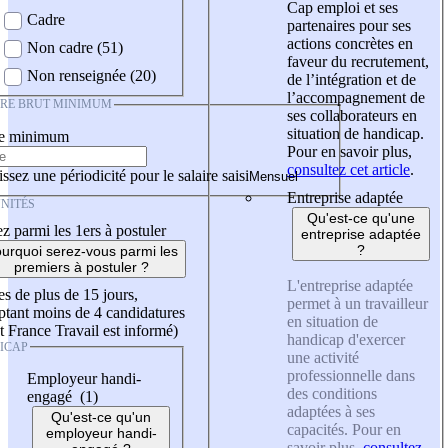
Cap emploi et ses
Cadre
partenaires pour ses
actions concrètes en
Non cadre (51)
faveur du recrutement,
Non renseignée (20)
de l’intégration et de
l’accompagnement de
IRE BRUT MINIMUM
ses collaborateurs en
situation de handicap.
re minimum
Pour en savoir plus,
consultez cet article
.
ssez une périodicité pour le salaire saisi
Entreprise adaptée
NITÉS
Qu'est-ce qu'une
z parmi les 1ers à postuler
entreprise adaptée
?
urquoi serez-vous parmi les
premiers à postuler ?
L'entreprise adaptée
es de plus de 15 jours,
permet à un travailleur
tant moins de 4 candidatures
en situation de
t France Travail est informé)
handicap d'exercer
ICAP
une activité
professionnelle dans
Employeur handi-
des conditions
engagé (1)
adaptées à ses
Qu'est-ce qu'un
capacités. Pour en
employeur handi-
savoir plus,
consultez