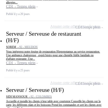
allergies...
CDI - Temps plein
Publié il y a 20 jours
Ajouter cette offre à ma sélection
CDI
Temps plein
Serveur / Serveuse de restaurant
(H/F)
SOREM -
92 - MEUDON
Vous intégrerez notre équipe de restauration Hippopotamus au service restauration.
Une ambiance chaleureuse , esprit bistro pour une clientèle fidèle familiale ou
d'affaire exigeante. Une...
CDI - Temps plein
Publié il y a 25 jours
Ajouter cette offre à ma sélection
CDI
Temps plein
Serveur / Serveuse (H/F)
SIDI MANSOUR -
92 - COLOMBES
Accueille et installe les clients à leur table avec courtoisie Conseille les clients sur la
carte, les différents plats et les boissons Prend les commandes et sert les clients avec