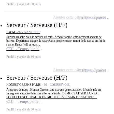
Publié il y a plus de 30 jours
Ajouter cette offre à ma sélection
CDI
Temps partiel
Serveur / Serveuse (H/F)
B & M -
92 - NANTERRE
Service en salle pour le service du midi. Service rapide, emplacement secteur de
bureau. Expérience exigée, le salarié a sa propre caisse. rendu de la caisse en fin de
servie. Repos WE et jours...
CDI - Temps partiel
Publié il y a plus de 30 jours
Ajouter cette offre à ma sélection
CDI
Temps partiel
Serveur / Serveuse (H/F)
HONEST GREENS PARIS -
92 - COURBEVOIE
À propos de nous : Honest Greens, une marque de restauration lifestyle née en
Espagne et engagée dans une mission simple : DÉMOCRATISER LA REAL
FOOD ET ENCOURAGER UN MODE DE VIE SAIN ET NATUREL...
CDI - Temps partiel
Publié il y a plus de 30 jours