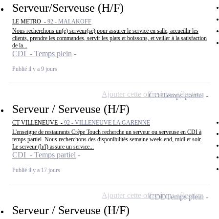
Serveur/Serveuse (H/F)
LE METRO -
92 - MALAKOFF
Nous recherchons un(e) serveur(se) pour assurer le service en salle, accueillir les
clients, prendre les commandes, servir les plats et boissons, et veiller à la satisfaction
de la...
CDI - Temps plein
Publié il y a 9 jours
Ajouter cette offre à ma sélection
CDI
Temps partiel
Serveur / Serveuse (H/F)
CT VILLENEUVE -
92 - VILLENEUVE LA GARENNE
L'enseigne de restaurants Crêpe Touch recherche un serveur ou serveuse en CDI à
temps partiel. Nous recherchons des disponibilités semaine week-end, midi et soir.
Le serveur (h/f) assure un service...
CDI - Temps partiel
Publié il y a 17 jours
Ajouter cette offre à ma sélection
CDD
Temps plein
Serveur / Serveuse (H/F)