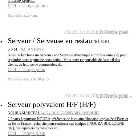
efficacité Réalise...
CDI - Temps plein
Publié il y a 26 jours
Ajouter cette offre à ma sélection
CDI
Temps plein
Serveur / Serveuse en restauration
S S M -
92 - ANTONY
Nous recherchons un Serveur / une Serveuse dynamique et professionnel(le) pour
rejoindre notre équipe de restauration. Vous serez responsable de l'accueil des
clients, de la prise de commandes, du...
CDI - Temps plein
Publié il y a plus de 30 jours
Ajouter cette offre à ma sélection
CDI
Temps plein
Serveur polyvalent H/F (H/F)
NOURA MARCEAU -
92 - BOULOGNE-BILLANCOURT
2 Postes à pourvoir NOURA, référence de la cuisine libanaise, implantée à Paris et
en Ile de France, recherche pour renforcer ses équipes à NOURA BOULOGNE
(92), des équipiers dynamiques et...
CDI - Temps plein