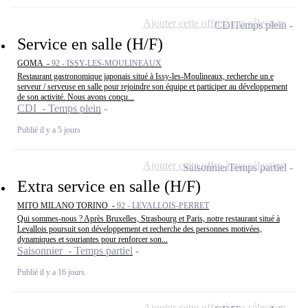
Ajouter cette offre à ma sélection
CDI
Temps plein
Service en salle (H/F)
GOMA -
92 - ISSY-LES-MOULINEAUX
Restaurant gastronomique japonais situé à Issy-les-Moulineaux, recherche un.e
serveur / serveuse en salle pour rejoindre son équipe et participer au développement
de son activité. Nous avons conçu...
CDI - Temps plein
Publié il y a 5 jours
Ajouter cette offre à ma sélection
Saisonnier
Temps partiel
Extra service en salle (H/F)
MITO MILANO TORINO -
92 - LEVALLOIS-PERRET
Qui sommes-nous ? Après Bruxelles, Strasbourg et Paris, notre restaurant situé à
Levallois poursuit son développement et recherche des personnes motivées,
dynamiques et souriantes pour renforcer son...
Saisonnier - Temps partiel
Publié il y a 16 jours
Ajouter cette offre à ma sélection