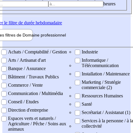
heures
er
le filtre de durée hebdomadaire
les filtres de
Domaine pro
fessionnel
ne professionel
Achats / Comptabilité / Gestion
Industrie
Arts / Artisanat d'art
Informatique /
Télécommunication
Banque / Assurance
Installation / Maintenance
Bâtiment / Travaux Publics
Marketing / Stratégie
Commerce / Vente
commerciale (2)
Communication / Multimédia
Ressources Humaines
Conseil / Etudes
Santé
Direction d'entreprise
Secrétariat / Assistanat (1)
Espaces verts et naturels /
Services à la personne / à l
Agriculture / Pêche / Soins aux
collectivité
animaux