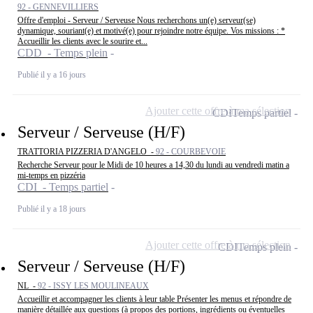
92 - GENNEVILLIERS
Offre d'emploi - Serveur / Serveuse Nous recherchons un(e) serveur(se)
dynamique, souriant(e) et motivé(e) pour rejoindre notre équipe. Vos missions : *
Accueillir les clients avec le sourire et...
CDD - Temps plein
Publié il y a 16 jours
Ajouter cette offre à ma sélection
CDI
Temps partiel
Serveur / Serveuse (H/F)
TRATTORIA PIZZERIA D'ANGELO -
92 - COURBEVOIE
Recherche Serveur pour le Midi de 10 heures a 14,30 du lundi au vendredi matin a
mi-temps en pizzéria
CDI - Temps partiel
Publié il y a 18 jours
Ajouter cette offre à ma sélection
CDI
Temps plein
Serveur / Serveuse (H/F)
NL -
92 - ISSY LES MOULINEAUX
Accueillir et accompagner les clients à leur table Présenter les menus et répondre de
manière détaillée aux questions (à propos des portions, ingrédients ou éventuelles