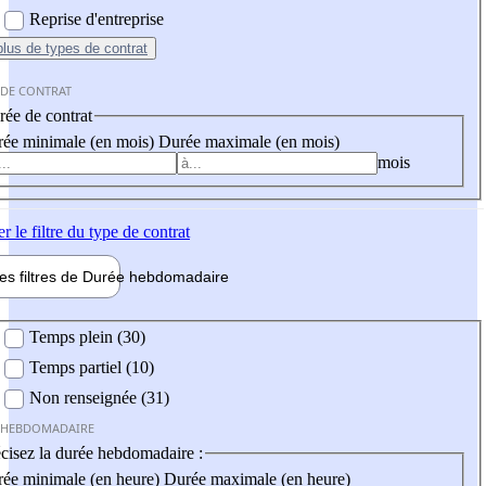
Reprise d'entreprise
plus
de types de contrat
 DE CONTRAT
ée de contrat
ée minimale (en mois)
Durée maximale (en mois)
mois
er
le filtre du type de contrat
les filtres de
Durée hebdo
madaire
 hebdomadaire
Temps plein (30)
Temps partiel (10)
Non renseignée (31)
 HEBDOMADAIRE
cisez la durée hebdomadaire :
ée minimale (en heure)
Durée maximale (en heure)