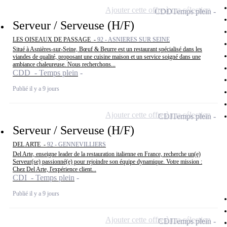
Ajouter cette offre à ma sélection
CDD
Temps plein
Serveur / Serveuse (H/F)
LES OISEAUX DE PASSAGE -
92 - ASNIERES SUR SEINE
Situé à Asnières-sur-Seine, Bœuf & Beurre est un restaurant spécialisé dans les
viandes de qualité, proposant une cuisine maison et un service soigné dans une
ambiance chaleureuse. Nous recherchons...
CDD - Temps plein
Publié il y a 9 jours
Ajouter cette offre à ma sélection
CDI
Temps plein
Serveur / Serveuse (H/F)
DEL ARTE -
92 - GENNEVILLIERS
Del Arte, enseigne leader de la restauration italienne en France, recherche un(e)
Serveur(se) passionné(e) pour rejoindre son équipe dynamique. Votre mission :
Chez Del Arte, l'expérience client...
CDI - Temps plein
Publié il y a 9 jours
Ajouter cette offre à ma sélection
CDI
Temps plein