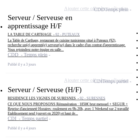
Ajouter cette offre à ma sélection
CDD
Temps plein
Serveur / Serveuse en
apprentissage H/F
LA TABLE DE CARTHAGE -
92 - PUTEAUX
La Table de Carthage, restaurant de cuisine tunisienne situé à Puteaux (92),
recherche un(e) apprenti(e) serveur(se) dans le cadre d'un contrat d'apprentissage.
Vous rejoindrez notre équipe en salle...
CDD - Temps plein
Publié il y a 3 jours
Ajouter cette offre à ma sélection
CDI
Temps partiel
Serveur / Serveuse (H/F)
RESIDENCE LES VIGNES DE SURESNES -
92 - SURESNES
CE QUE NOUS PROPOSONS Rémunération : 1850€ brut mensuel + SEGUR +
Reprise d'ancienneté Horaires: roulement en 9h-20h, avec 1 Weekend sur 2 travaillé
Etablissement neuf (ouvert en 2020) et haut de...
CDI - Temps partiel
Publié il y a 4 jours