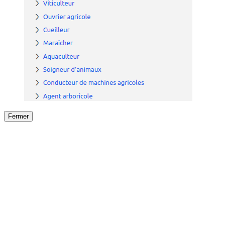
Fermer
Fermer
le détail de l'offre
/
Offre
sur
Offre précéden