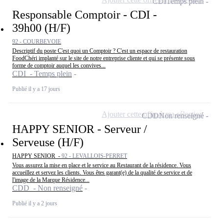
CDI
Temps plein
Responsable Comptoir - CDI -
39h00 (H/F)
92 - COURBEVOIE
Descriptif du poste C'est quoi un Comptoir ? C'est un espace de restauration
FoodChéri implanté sur le site de notre entreprise cliente et qui se présente sous
forme de comptoir auquel les convives...
CDI - Temps plein
Publié il y a 17 jours
Ajouter cette offre à ma sélection
CDD
Non renseigné
HAPPY SENIOR - Serveur /
Serveuse (H/F)
HAPPY SENIOR -
92 - LEVALLOIS-PERRET
Vous assurez la mise en place et le service au Restaurant de la résidence. Vous
accueillez et servez les clients. Vous êtes garant(e) de la qualité de service et de
l'image de la Marque Résidence...
CDD - Non renseigné
Publié il y a 2 jours