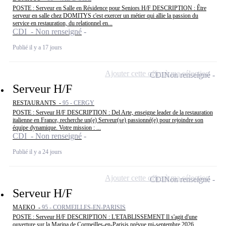
POSTE : Serveur en Salle en Résidence pour Seniors H/F DESCRIPTION : Être
serveur en salle chez DOMITYS c'est exercer un métier qui allie la passion du
service en restauration, du relationnel en...
CDI - Non renseigné
Publié il y a 17 jours
Ajouter cette offre à ma sélection
CDI
Non renseigné
Serveur H/F
RESTAURANTS -
95 - CERGY
POSTE : Serveur H/F DESCRIPTION : Del Arte, enseigne leader de la restauration
italienne en France, recherche un(e) Serveur(se) passionné(e) pour rejoindre son
équipe dynamique. Votre mission : ...
CDI - Non renseigné
Publié il y a 24 jours
Ajouter cette offre à ma sélection
CDI
Non renseigné
Serveur H/F
MAEKO -
95 - CORMEILLES-EN-PARISIS
POSTE : Serveur H/F DESCRIPTION : L'ETABLISSEMENT Il s'agit d'une
ouverture sur la Marina de Cormeilles-en-Parisis prévue mi-septembre 2026.