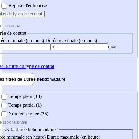
Reprise d'entreprise
plus
de types de contrat
 DE CONTRAT
ée de contrat
ée minimale (en mois)
Durée maximale (en mois)
mois
er
le filtre du type de contrat
les filtres de
Durée hebdo
madaire
 hebdomadaire
Temps plein (18)
Temps partiel (1)
Non renseignée (25)
 HEBDOMADAIRE
cisez la durée hebdomadaire :
ée minimale (en heure)
Durée maximale (en heure)