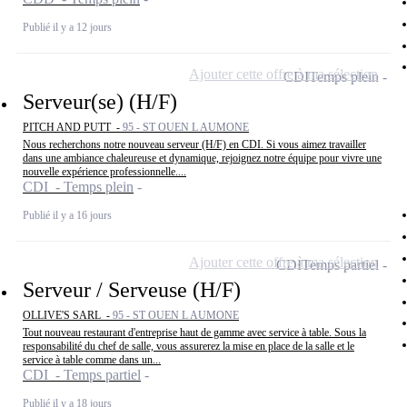
Publié il y a 12 jours
Ajouter cette offre à ma sélection
CDI
Temps plein
Serveur(se) (H/F)
PITCH AND PUTT -
95 - ST OUEN L AUMONE
Nous recherchons notre nouveau serveur (H/F) en CDI. Si vous aimez travailler
dans une ambiance chaleureuse et dynamique, rejoignez notre équipe pour vivre une
nouvelle expérience professionnelle....
CDI - Temps plein
Publié il y a 16 jours
Ajouter cette offre à ma sélection
CDI
Temps partiel
Serveur / Serveuse (H/F)
OLLIVE'S SARL -
95 - ST OUEN L AUMONE
Tout nouveau restaurant d'entreprise haut de gamme avec service à table. Sous la
responsabilité du chef de salle, vous assurerez la mise en place de la salle et le
service à table comme dans un...
CDI - Temps partiel
Publié il y a 18 jours