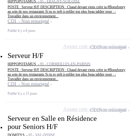
HIPPOPOTAMUS -
95 - ÉRAGNY-SUR-OISE
POSTE : Serveur H/F DESCRIPTION : Chaud devant viens créer ta #Boeufstory
au sein de nos restaurants Si tu es prêt à enfiler ton plus beau tablier pour : -
Travailler dans un environnement...
CDI - Non renseigné
Publié il y a 8 jours
Ajouter cette offre à ma sélection
CDI
Non renseigné
Serveur H/F
HIPPOPOTAMUS -
95 - CORMEILLES-EN-PARISIS
POSTE : Serveur H/F DESCRIPTION : Chaud devant viens créer ta #Boeufstory
au sein de nos restaurants Si tu es prêt à enfiler ton plus beau tablier pour : -
Travailler dans un environnement...
CDI - Non renseigné
Publié il y a 15 jours
Ajouter cette offre à ma sélection
CDI
Non renseigné
Serveur en Salle en Résidence
pour Seniors H/F
DOMITYS -
95 - VAL-D'OISE