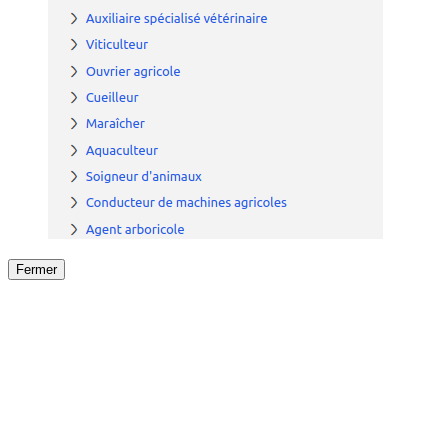
Fermer
Fermer
le détail de l'offre
/
Offre
sur
Offre précéden