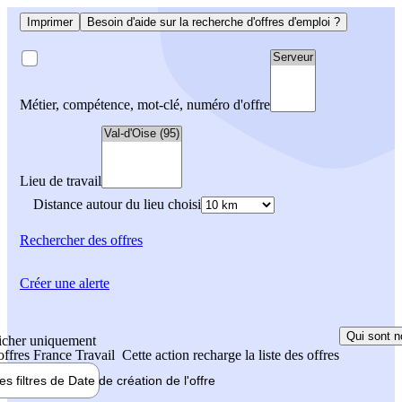
Imprimer
Besoin d'aide sur la recherche d'offres d'emploi ?
Métier, compétence, mot-clé, numéro d'offre
Lieu de travail
Distance autour du lieu choisi
Rechercher
des offres
Créer une alerte
Qui sont n
icher uniquement
 offres France Travail
Cette action recharge la liste des offres
les filtres de
Date de création
de l'offre