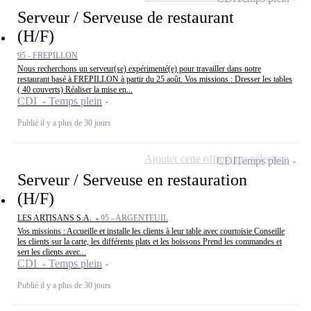
Serveur / Serveuse de restaurant
(H/F)
95 - FREPILLON
Nous recherchons un serveur(se) expérimenté(e) pour travailler dans notre
restaurant basé à FREPILLON à partir du 25 août. Vos missions : Dresser les tables
( 40 couverts) Réaliser la mise en...
CDI - Temps plein
Publié il y a plus de 30 jours
Ajouter cette offre à ma sélection
CDI
Temps plein
Serveur / Serveuse en restauration
(H/F)
LES ARTISANS S.A. -
95 - ARGENTEUIL
Vos missions : Accueille et installe les clients à leur table avec courtoisie Conseille
les clients sur la carte, les différents plats et les boissons Prend les commandes et
sert les clients avec...
CDI - Temps plein
Publié il y a plus de 30 jours