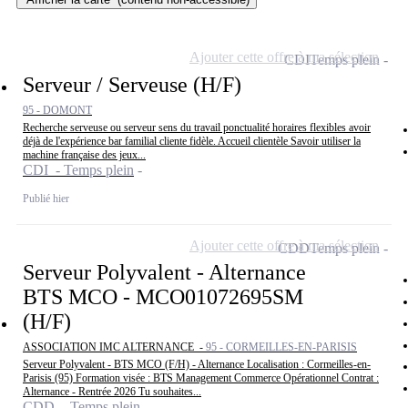
Ajouter cette offre à ma sélection
CDI
Temps plein
Serveur / Serveuse (H/F)
95 - DOMONT
Recherche serveuse ou serveur sens du travail ponctualité horaires flexibles avoir
déjà de l'expérience bar familial cliente fidèle. Accueil clientèle Savoir utiliser la
machine française des jeux...
CDI - Temps plein
Publié hier
Ajouter cette offre à ma sélection
CDD
Temps plein
Serveur Polyvalent - Alternance
BTS MCO - MCO01072695SM
(H/F)
ASSOCIATION IMC ALTERNANCE -
95 - CORMEILLES-EN-PARISIS
Serveur Polyvalent - BTS MCO (F/H) - Alternance Localisation : Cormeilles-en-
Parisis (95) Formation visée : BTS Management Commerce Opérationnel Contrat :
Alternance - Rentrée 2026 Tu souhaites...
CDD - Temps plein