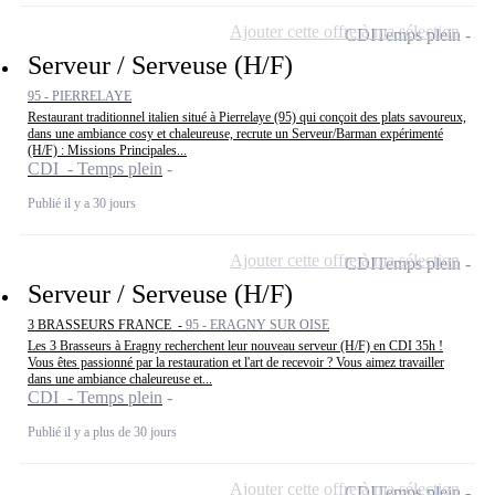
Ajouter cette offre à ma sélection
CDI
Temps plein
Serveur / Serveuse (H/F)
95 - PIERRELAYE
Restaurant traditionnel italien situé à Pierrelaye (95) qui conçoit des plats savoureux,
dans une ambiance cosy et chaleureuse, recrute un Serveur/Barman expérimenté
(H/F) : Missions Principales...
CDI - Temps plein
Publié il y a 30 jours
Ajouter cette offre à ma sélection
CDI
Temps plein
Serveur / Serveuse (H/F)
3 BRASSEURS FRANCE -
95 - ERAGNY SUR OISE
Les 3 Brasseurs à Eragny recherchent leur nouveau serveur (H/F) en CDI 35h !
Vous êtes passionné par la restauration et l'art de recevoir ? Vous aimez travailler
dans une ambiance chaleureuse et...
CDI - Temps plein
Publié il y a plus de 30 jours
Ajouter cette offre à ma sélection
CDI
Temps plein