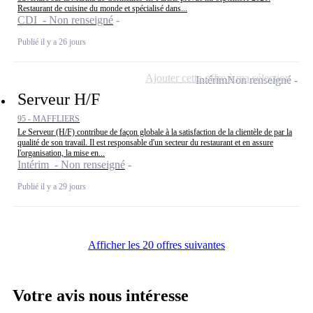
Restaurant de cuisine du monde et spécialisé dans...
CDI - Non renseigné
Publié il y a 26 jours
Ajouter cette offre à ma sélection
Intérim
Non renseigné
Serveur H/F
95 - MAFFLIERS
Le Serveur (H/F) contribue de façon globale à la satisfaction de la clientèle de par la
qualité de son travail. Il est responsable d'un secteur du restaurant et en assure
l'organisation, la mise en...
Intérim - Non renseigné
Publié il y a 29 jours
Afficher les 20 offres suivantes
Votre avis nous intéresse