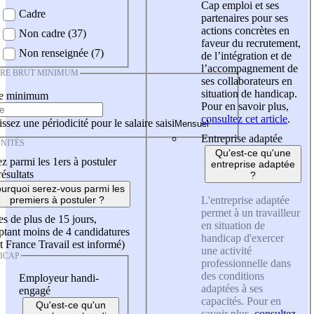
Cap emploi et ses
Cadre
partenaires pour ses
actions concrètes en
Non cadre (37)
faveur du recrutement,
Non renseignée (7)
de l’intégration et de
l’accompagnement de
IRE BRUT MINIMUM
ses collaborateurs en
situation de handicap.
re minimum
Pour en savoir plus,
consultez cet article
.
ssez une périodicité pour le salaire saisi
Entreprise adaptée
NITÉS
Qu'est-ce qu'une
z parmi les 1ers à postuler
entreprise adaptée
résultats
?
urquoi serez-vous parmi les
L'entreprise adaptée
premiers à postuler ?
permet à un travailleur
es de plus de 15 jours,
en situation de
tant moins de 4 candidatures
handicap d'exercer
t France Travail est informé)
une activité
ICAP
professionnelle dans
des conditions
Employeur handi-
adaptées à ses
engagé
capacités. Pour en
Qu'est-ce qu'un
savoir plus,
consultez