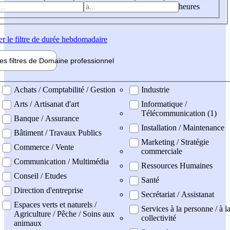
heures
er
le filtre de durée hebdomadaire
les filtres de
Domaine pro
fessionnel
ne professionel
Achats / Comptabilité / Gestion
Industrie
Arts / Artisanat d'art
Informatique /
Télécommunication (1)
Banque / Assurance
Installation / Maintenance
Bâtiment / Travaux Publics
Marketing / Stratégie
Commerce / Vente
commerciale
Communication / Multimédia
Ressources Humaines
Conseil / Etudes
Santé
Direction d'entreprise
Secrétariat / Assistanat
Espaces verts et naturels /
Services à la personne / à l
Agriculture / Pêche / Soins aux
collectivité
animaux