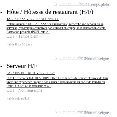
Ajouter cette offre à ma sélection
CDI
Temps plein
Hôte / Hôtesse de restaurant (H/F)
TABLAPIZZA -
95 - FRANCONVILLE
L'établissement "TABLAPIZZA" de Franconville, recherche son serveur ou sa
serveuse, dynamiques et motivés par le travail en équipe, et la satisfaction clients.
Formation possible (POEI) sur le...
CDI - Temps plein
Publié il y a 10 jours
Ajouter cette offre à ma sélection
CDI
Non renseigné
Serveur H/F
PARADIS DU FRUIT -
95 - CERGY
POSTE : Serveur H/F DESCRIPTION : Tu as le sens du service et l'envie de faire
vivre une expérience unique à nos clients ? Rejoins-nous au coeur de Paradis du
Fruit ! Un lieu où la fraîcheur et la...
CDI - Non renseigné
Publié aujourd'hui
Ajouter cette offre à ma sélection
CDI
Non renseigné