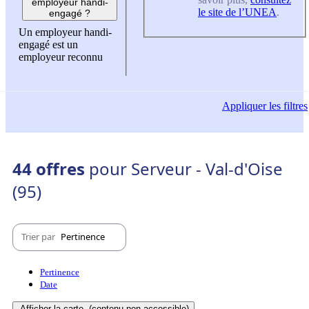
employeur handi-
le site de l’UNEA
.
engagé ?
Un employeur handi-
engagé est un
employeur reconnu
Appliquer
les filtres
44 offres
pour Serveur - Val-d'Oise
(95)
Trier par
Pertinence
Pertinence
Date
Afficher la carte
(contenu non-accessible)