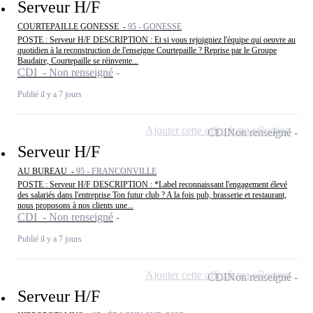
Serveur H/F
COURTEPAILLE GONESSE -
95 - GONESSE
POSTE : Serveur H/F DESCRIPTION : Et si vous rejoigniez l'équipe qui oeuvre au
quotidien à la reconstruction de l'enseigne Courtepaille ? Reprise par le Groupe
Baudaire, Courtepaille se réinvente...
CDI - Non renseigné
Publié il y a 7 jours
Ajouter cette offre à ma sélection
CDI
Non renseigné
Serveur H/F
AU BUREAU -
95 - FRANCONVILLE
POSTE : Serveur H/F DESCRIPTION : *Label reconnaissant l'engagement élevé
des salariés dans l'entreprise Ton futur club ? A la fois pub, brasserie et restaurant,
nous proposons à nos clients une...
CDI - Non renseigné
Publié il y a 7 jours
Ajouter cette offre à ma sélection
CDI
Non renseigné
Serveur H/F