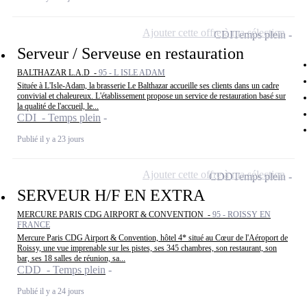
Ajouter cette offre à ma sélection
CDI
Temps plein
Serveur / Serveuse en restauration
BALTHAZAR L.A.D -
95 - L ISLE ADAM
Située à L'Isle-Adam, la brasserie Le Balthazar accueille ses clients dans un cadre
convivial et chaleureux. L'établissement propose un service de restauration basé sur
la qualité de l'accueil, le...
CDI - Temps plein
Publié il y a 23 jours
Ajouter cette offre à ma sélection
CDD
Temps plein
SERVEUR H/F EN EXTRA
MERCURE PARIS CDG AIRPORT & CONVENTION -
95 - ROISSY EN
FRANCE
Mercure Paris CDG Airport & Convention, hôtel 4* situé au Cœur de l'Aéroport de
Roissy, une vue imprenable sur les pistes, ses 345 chambres, son restaurant, son
bar, ses 18 salles de réunion, sa...
CDD - Temps plein
Publié il y a 24 jours