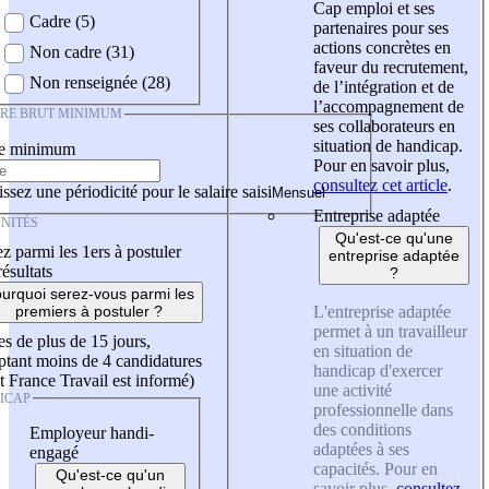
Cap emploi et ses
Cadre (5)
partenaires pour ses
actions concrètes en
Non cadre (31)
faveur du recrutement,
Non renseignée (28)
de l’intégration et de
l’accompagnement de
IRE BRUT MINIMUM
ses collaborateurs en
situation de handicap.
re minimum
Pour en savoir plus,
consultez cet article
.
ssez une périodicité pour le salaire saisi
Entreprise adaptée
NITÉS
Qu'est-ce qu'une
z parmi les 1ers à postuler
entreprise adaptée
résultats
?
urquoi serez-vous parmi les
L'entreprise adaptée
premiers à postuler ?
permet à un travailleur
es de plus de 15 jours,
en situation de
tant moins de 4 candidatures
handicap d'exercer
t France Travail est informé)
une activité
ICAP
professionnelle dans
des conditions
Employeur handi-
adaptées à ses
engagé
capacités. Pour en
Qu'est-ce qu'un
savoir plus,
consultez