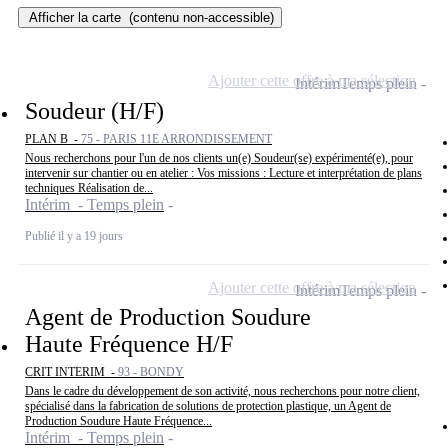
Afficher la carte
(contenu non-accessible)
Ajouter cette offre à ma sélection
Intérim
Temps plein
Soudeur (H/F)
PLAN B -
75 - PARIS 11E ARRONDISSEMENT
Nous recherchons pour l'un de nos clients un(e) Soudeur(se) expérimenté(e), pour
intervenir sur chantier ou en atelier : Vos missions : Lecture et interprétation de plans
techniques Réalisation de...
Intérim - Temps plein
Publié il y a 19 jours
Ajouter cette offre à ma sélection
Intérim
Temps plein
Agent de Production Soudure
Haute Fréquence H/F
CRIT INTERIM -
93 - BONDY
Dans le cadre du développement de son activité, nous recherchons pour notre client,
spécialisé dans la fabrication de solutions de protection plastique, un Agent de
Production Soudure Haute Fréquence...
Intérim - Temps plein