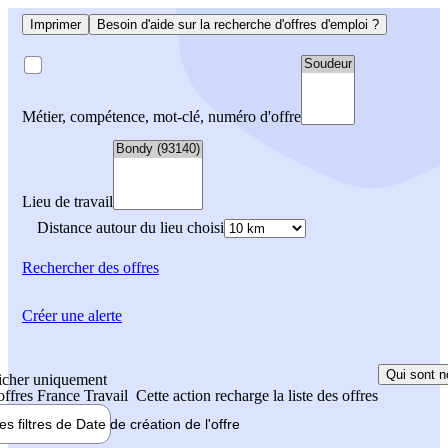
Imprimer
Besoin d'aide sur la recherche d'offres d'emploi ?
Métier, compétence, mot-clé, numéro d'offre
Lieu de travail
Distance autour du lieu choisi
Rechercher
des offres
Créer une alerte
Qui sont n
icher uniquement
 offres France Travail
Cette action recharge la liste des offres
les filtres de
Date de création
de l'offre