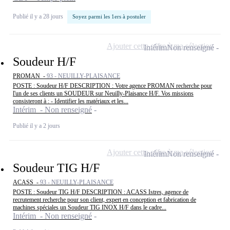
Publié il y a 28 jours
Soyez parmi les 1ers à postuler
Ajouter cette offre à ma sélection
Intérim
Non renseigné
Soudeur H/F
PROMAN -
93 - NEUILLY-PLAISANCE
POSTE : Soudeur H/F DESCRIPTION : Votre agence PROMAN recherche pour
l'un de ses clients un SOUDEUR sur Neuilly-Plaisance H/F. Vos missions
consisteront à : - Identifier les matériaux et les...
Intérim - Non renseigné
Publié il y a 2 jours
Ajouter cette offre à ma sélection
Intérim
Non renseigné
Soudeur TIG H/F
ACASS -
93 - NEUILLY-PLAISANCE
POSTE : Soudeur TIG H/F DESCRIPTION : ACASS Istres, agence de
recrutement recherche pour son client, expert en conception et fabrication de
machines spéciales un Soudeur TIG INOX H/F dans le cadre...
Intérim - Non renseigné