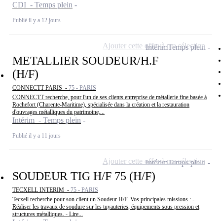
CDI - Temps plein
Publié il y a 12 jours
Ajouter cette offre à ma sélection
Intérim
Temps plein
METALLIER SOUDEUR/H.F
(H/F)
CONNECTT PARIS -
75 - PARIS
CONNECTT recherche, pour l'un de ses clients entreprise de métallerie fine basée à
Rochefort (Charente-Maritime), spécialisée dans la création et la restauration
d'ouvrages métalliques du patrimoine,...
Intérim - Temps plein
Publié il y a 11 jours
Ajouter cette offre à ma sélection
Intérim
Temps plein
SOUDEUR TIG H/F 75 (H/F)
TECXELL INTERIM -
75 - PARIS
Tecxell recherche pour son client un Soudeur H/F. Vos principales missions : -
Réaliser les travaux de soudure sur les tuyauteries, équipements sous pression et
structures métalliques. - Lire...