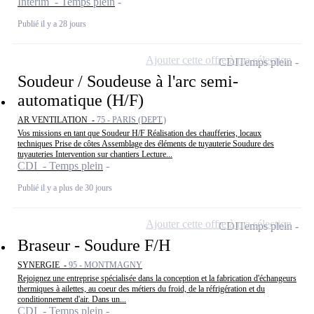
Intérim - Temps plein
Publié il y a 28 jours
Ajouter cette offre à ma sélection
CDI
Temps plein
Soudeur / Soudeuse à l'arc semi-
automatique (H/F)
AR VENTILATION -
75 - PARIS (DEPT.)
Vos missions en tant que Soudeur H/F Réalisation des chaufferies, locaux
techniques Prise de côtes Assemblage des éléments de tuyauterie Soudure des
tuyauteries Intervention sur chantiers Lecture...
CDI - Temps plein
Publié il y a plus de 30 jours
Ajouter cette offre à ma sélection
CDI
Temps plein
Braseur - Soudure F/H
SYNERGIE -
95 - MONTMAGNY
Rejoignez une entreprise spécialisée dans la conception et la fabrication d'échangeurs
thermiques à ailettes, au coeur des métiers du froid, de la réfrigération et du
conditionnement d'air. Dans un...
CDI - Temps plein