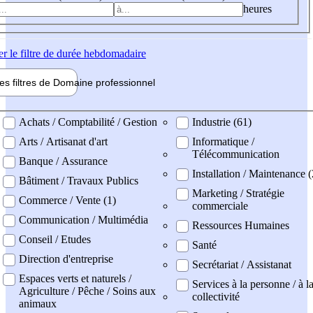
heures
er
le filtre de durée hebdomadaire
les filtres de
Domaine pro
fessionnel
ne professionel
Achats / Comptabilité / Gestion
Industrie (61)
Arts / Artisanat d'art
Informatique /
Télécommunication
Banque / Assurance
Installation / Maintenance (
Bâtiment / Travaux Publics
Marketing / Stratégie
Commerce / Vente (1)
commerciale
Communication / Multimédia
Ressources Humaines
Conseil / Etudes
Santé
Direction d'entreprise
Secrétariat / Assistanat
Espaces verts et naturels /
Services à la personne / à l
Agriculture / Pêche / Soins aux
collectivité
animaux