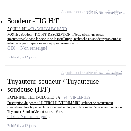
Ajouter cette offre à ma sélection
CDI
Non renseigné
Soudeur -TIG H/F
AQUILA RH -
93 - NOISY-LE-GRAND
POSTE : Soudeur -TIG H/F DESCRIPTION : Notre client, un acteur
incontournable dans le secteur de la métallurgie, recherche un soudeur passionné et
talentueux pour rejoindre son équipe dynamique. En...
CDI - Non renseigné
Publié il y a 12 jours
Ajouter cette offre à ma sélection
CDI
Non renseigné
Tuyauteur-soudeur / Tuyauteuse-
soudeuse (H/F)
EXPERTNET TECHNOLOGIES SA -
94 - VINCENNES
Description du poste : LE CERCLE INTERIMAIRE, cabinet de recrutement
spécialisée dans le génie climatique, recherche pour le compte d'un de ses clients un :
Tuyauteur-SoudeurVos missions :-Vous...
CDI - Non renseigné
Publié il y a 12 jours