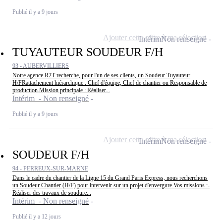
Publié il y a 9 jours
Ajouter cette offre à ma sélection
Intérim
Non renseigné
TUYAUTEUR SOUDEUR F/H
93 - AUBERVILLIERS
Notre agence R2T recherche, pour l'un de ses clients, un Soudeur Tuyauteur
H/FRattachement hiérarchique : Chef d'équipe, Chef de chantier ou Responsable de
production.Mission principale : Réaliser...
Intérim - Non renseigné
Publié il y a 9 jours
Ajouter cette offre à ma sélection
Intérim
Non renseigné
SOUDEUR F/H
94 - PERREUX-SUR-MARNE
Dans le cadre du chantier de la Ligne 15 du Grand Paris Express, nous recherchons
un Soudeur Chantier (H/F) pour intervenir sur un projet d'envergure.Vos missions :-
Réaliser des travaux de soudure...
Intérim - Non renseigné
Publié il y a 12 jours