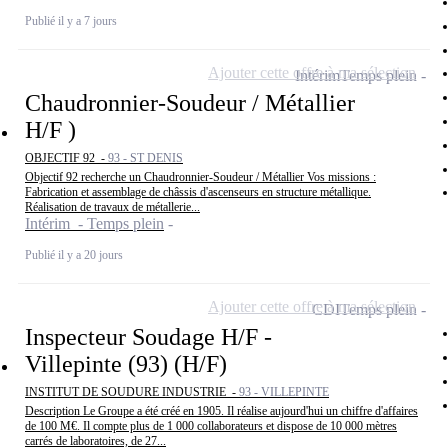
Publié il y a 7 jours
Ajouter cette offre à ma sélection
Intérim
Temps plein
Chaudronnier-Soudeur / Métallier
H/F )
OBJECTIF 92 -
93 - ST DENIS
Objectif 92 recherche un Chaudronnier-Soudeur / Métallier Vos missions :
Fabrication et assemblage de châssis d'ascenseurs en structure métallique.
Réalisation de travaux de métallerie...
Intérim - Temps plein
Publié il y a 20 jours
Ajouter cette offre à ma sélection
CDI
Temps plein
Inspecteur Soudage H/F -
Villepinte (93) (H/F)
INSTITUT DE SOUDURE INDUSTRIE -
93 - VILLEPINTE
Description Le Groupe a été créé en 1905. Il réalise aujourd'hui un chiffre d'affaires
de 100 M€. Il compte plus de 1 000 collaborateurs et dispose de 10 000 mètres
carrés de laboratoires, de 27...