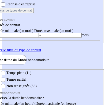
Reprise d'entreprise
plus
de types de contrat
 DE CONTRAT
ée de contrat
ée minimale (en mois)
Durée maximale (en mois)
mois
er
le filtre du type de contrat
les filtres de
Durée hebdo
madaire
 hebdomadaire
Temps plein (11)
Temps partiel
Non renseignée (53)
 HEBDOMADAIRE
cisez la durée hebdomadaire :
ée minimale (en heure)
Durée maximale (en heure)