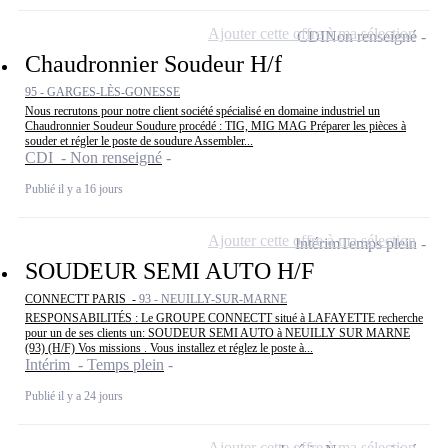
Ajouter cette offre à ma sélection
CDI
Non renseigné
Chaudronnier Soudeur H/f
95 - GARGES-LÈS-GONESSE
Nous recrutons pour notre client société spécialisé en domaine industriel un
Chaudronnier Soudeur Soudure procédé : TIG, MIG MAG Préparer les pièces à
souder et régler le poste de soudure Assembler...
CDI - Non renseigné
Publié il y a 16 jours
Ajouter cette offre à ma sélection
Intérim
Temps plein
SOUDEUR SEMI AUTO H/F
CONNECTT PARIS -
93 - NEUILLY-SUR-MARNE
RESPONSABILITÉS : Le GROUPE CONNECTT situé à LAFAYETTE recherche
pour un de ses clients un: SOUDEUR SEMI AUTO à NEUILLY SUR MARNE
(93) (H/F) Vos missions . Vous installez et réglez le poste à...
Intérim - Temps plein
Publié il y a 24 jours
Ajouter cette offre à ma sélection