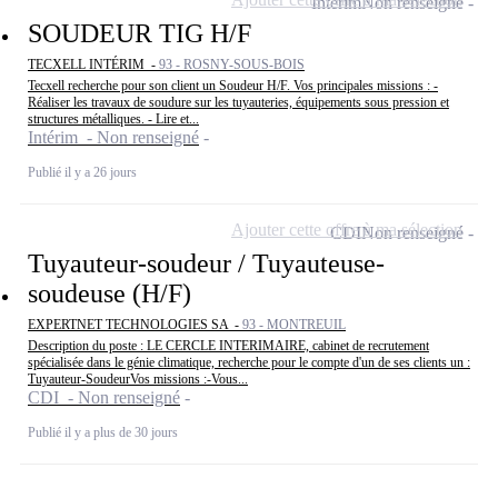
Intérim
Non renseigné
SOUDEUR TIG H/F
TECXELL INTÉRIM -
93 - ROSNY-SOUS-BOIS
Tecxell recherche pour son client un Soudeur H/F. Vos principales missions : -
Réaliser les travaux de soudure sur les tuyauteries, équipements sous pression et
structures métalliques. - Lire et...
Intérim - Non renseigné
Publié il y a 26 jours
Ajouter cette offre à ma sélection
CDI
Non renseigné
Tuyauteur-soudeur / Tuyauteuse-
soudeuse (H/F)
EXPERTNET TECHNOLOGIES SA -
93 - MONTREUIL
Description du poste : LE CERCLE INTERIMAIRE, cabinet de recrutement
spécialisée dans le génie climatique, recherche pour le compte d'un de ses clients un :
Tuyauteur-SoudeurVos missions :-Vous...
CDI - Non renseigné
Publié il y a plus de 30 jours