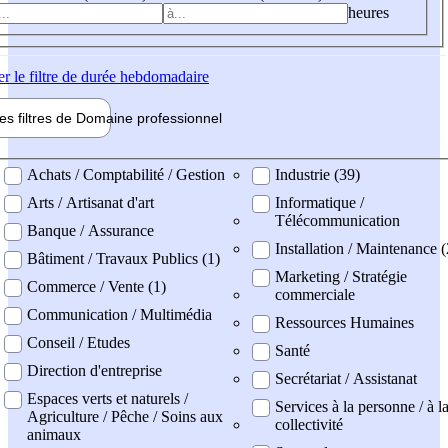
heures
er
le filtre de durée hebdomadaire
les filtres de
Domaine pro
fessionnel
ne professionel
Achats / Comptabilité / Gestion
Industrie (39)
Arts / Artisanat d'art
Informatique /
Télécommunication
Banque / Assurance
Installation / Maintenance (
Bâtiment / Travaux Publics (1)
Marketing / Stratégie
Commerce / Vente (1)
commerciale
Communication / Multimédia
Ressources Humaines
Conseil / Etudes
Santé
Direction d'entreprise
Secrétariat / Assistanat
Espaces verts et naturels /
Services à la personne / à l
Agriculture / Pêche / Soins aux
collectivité
animaux