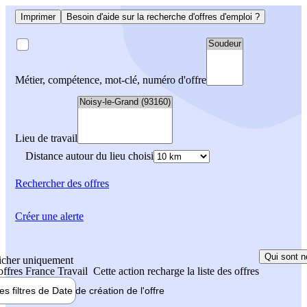
Imprimer
Besoin d'aide sur la recherche d'offres d'emploi ?
Métier, compétence, mot-clé, numéro d'offre
Lieu de travail
Distance autour du lieu choisi
Rechercher
des offres
Créer une alerte
Qui sont n
icher uniquement
 offres France Travail
Cette action recharge la liste des offres
les filtres de
Date de création
de l'offre