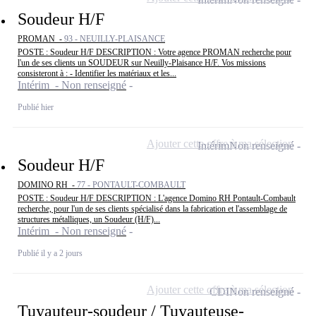
Soudeur H/F
PROMAN -
93 - NEUILLY-PLAISANCE
POSTE : Soudeur H/F DESCRIPTION : Votre agence PROMAN recherche pour
l'un de ses clients un SOUDEUR sur Neuilly-Plaisance H/F. Vos missions
consisteront à : - Identifier les matériaux et les...
Intérim - Non renseigné
Publié hier
Ajouter cette offre à ma sélection
Intérim
Non renseigné
Soudeur H/F
DOMINO RH -
77 - PONTAULT-COMBAULT
POSTE : Soudeur H/F DESCRIPTION : L'agence Domino RH Pontault-Combault
recherche, pour l'un de ses clients spécialisé dans la fabrication et l'assemblage de
structures métalliques, un Soudeur (H/F)...
Intérim - Non renseigné
Publié il y a 2 jours
Ajouter cette offre à ma sélection
CDI
Non renseigné
Tuyauteur-soudeur / Tuyauteuse-