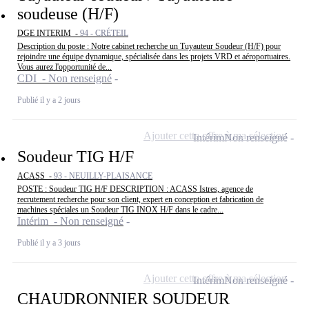
soudeuse (H/F)
DGE INTERIM -
94 - CRÉTEIL
Description du poste : Notre cabinet recherche un Tuyauteur Soudeur (H/F) pour
rejoindre une équipe dynamique, spécialisée dans les projets VRD et aéroportuaires.
Vous aurez l'opportunité de...
CDI - Non renseigné
Publié il y a 2 jours
Ajouter cette offre à ma sélection
Intérim
Non renseigné
Soudeur TIG H/F
ACASS -
93 - NEUILLY-PLAISANCE
POSTE : Soudeur TIG H/F DESCRIPTION : ACASS Istres, agence de
recrutement recherche pour son client, expert en conception et fabrication de
machines spéciales un Soudeur TIG INOX H/F dans le cadre...
Intérim - Non renseigné
Publié il y a 3 jours
Ajouter cette offre à ma sélection
Intérim
Non renseigné
CHAUDRONNIER SOUDEUR