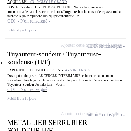
AQUILA RH -
93 - NOISY-LE-GRAND
POSTE : Soudeur -TIG H/F DESCRIPTION : Notre client, un acteur
incontournable dans le secteur de la métallurgie, recherche un soudeur passionné et
talentueux pour rejoindre son équipe dynamique. En...
CDI - Non renseigné
Publié il y a 11 jours
Ajouter cette offre à ma sélection
CDI
Non renseigné
Tuyauteur-soudeur / Tuyauteuse-
soudeuse (H/F)
EXPERTNET TECHNOLOGIES SA -
94 - VINCENNES
Description du poste : LE CERCLE INTERIMAIRE, cabinet de recrutement
spécialisée dans le génie climatique, recherche pour le compte d'un de ses clients un :
Tuyauteur-SoudeurVos missions :-Vous...
CDI - Non renseigné
Publié il y a 11 jours
Ajouter cette offre à ma sélection
Intérim
Temps plein
METALLIER SERRURIER
SOUDEUR H/F