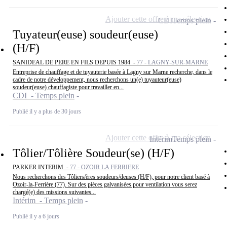
Ajouter cette offre à ma sélection
CDI
Temps plein
Tuyateur(euse) soudeur(euse)
(H/F)
SANIDEAL DE PERE EN FILS DEPUIS 1984 -
77 - LAGNY-SUR-MARNE
Entreprise de chauffage et de tuyauterie basée à Lagny sur Marne recherche, dans le
cadre de notre développement, nous recherchons un(e) tuyauteur(euse)
soudeur(euse) chauffagiste pour travailler en...
CDI - Temps plein
Publié il y a plus de 30 jours
Ajouter cette offre à ma sélection
Intérim
Temps plein
Tôlier/Tôlière Soudeur(se) (H/F)
PARKER INTERIM -
77 - OZOIR LA FERRIERE
Nous recherchons des Tôliers/ères soudeurs/deuses (H/F), pour notre client basé à
Ozoir-la-Ferrière (77). Sur des pièces galvanisées pour ventilation vous serez
chargé(e) des missions suivantes...
Intérim - Temps plein
Publié il y a 6 jours