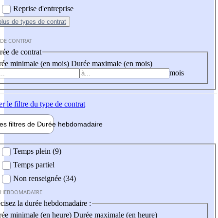
Reprise d'entreprise
plus
de types de contrat
 DE CONTRAT
ée de contrat
ée minimale (en mois)
Durée maximale (en mois)
mois
er
le filtre du type de contrat
les filtres de
Durée hebdo
madaire
 hebdomadaire
Temps plein (9)
Temps partiel
Non renseignée (34)
 HEBDOMADAIRE
cisez la durée hebdomadaire :
ée minimale (en heure)
Durée maximale (en heure)