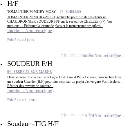
H/F
TOMA INTERIM MITRY-MORY -
77 - CHELLES
TOMA INTERIM MITRY-MORY, recherche pour l'un de ses clients un
CHAUDRONNIER SOUDEUR H/F sur le secteur de CHELLES (77). Vos
missions : - Effectuer la lecture de plans et la maintenance des pièces...
Intérim - Non renseigné
Publié il y a 8 jours
Ajouter cette offre à ma sélection
Intérim
Non renseigné
SOUDEUR F/H
94 - PERREUX-SUR-MARNE
Dans le cadre du chantier de la Ligne 15 du Grand Paris Express, nous recherchons
un Soudeur Chantier (H/F) pour intervenir sur un projet d'envergure.Vos missions :-
Réaliser des travaux de soudure...
Intérim - Non renseigné
Publié il y a 11 jours
Ajouter cette offre à ma sélection
CDI
Non renseigné
Soudeur -TIG H/F