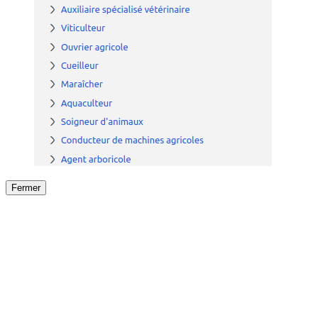
Fermer
Fermer
le détail de l'offre
/
Offre
sur
Offre précéden