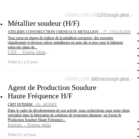
Ajouter cette offre à ma sélection
CDI
Temps plein
Métallier soudeur (H/F)
ATELIERS CONSTRUCTION CHENEAUX METALLIQU -
77 - COLLEGIEN
Vous serez en charge de réaliser de la métallerie-serrurerie, des ouvrages
chaudronnés et diverses pièces métalliques en acier alu et inox pour le bâtiment
selon des plans de...
CDI - Temps plein
Publié il y a 23 jours
Ajouter cette offre à ma sélection
Intérim
Temps plein
Agent de Production Soudure
Haute Fréquence H/F
CRIT INTERIM -
93 - BONDY
Dans le cadre du développement de son activité, nous recherchons pour notre client,
spécialisé dans la fabrication de solutions de protection plastique, un Agent de
Production Soudure Haute Fréquence...
Intérim - Temps plein
Publié il y a 6 jours