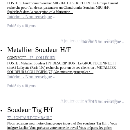
POSTE : Chaudronnier Soudeur MIG H/F DESCRIPTION : Le Groupe Piment
recherche pour l'un de ses partenaires un Chaudronnier Soudeur MIG H/F.
Spécialisée dans la conception et la fabrication...
Intérim - Non renseigné
Publié il y a 18 jours
Ajouter cette offre à ma sélection
Intérim
Non renseigné
Metallier Soudeur H/F
CONNECTT -
77 - COLLÉGIEN
POSTE : Metallier Soudeur H/F DESCRIPTION : Le GROUPE CONNECTT
situé à Lafayette (Paris 10e) recherche pour un de ses clients un : METALLIER
SOUDEUR à COLLÉGIEN (77) Vos missions principales : ...
Intérim - Non renseigné
Publié il y a 18 jours
Ajouter cette offre à ma sélection
CDI
Non renseigné
Soudeur Tig H/f
77 - PONTAULT-COMBAULT
Nous recrutons pour notre client groupe industriel Des soudeurs Tig H/F : Vous
intégrez l'atelier Vous préparez votre poste de travail Vous préparez les pièces