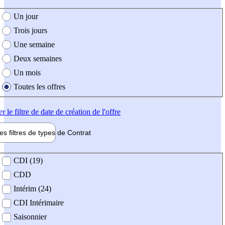
e création de l'offre
Un jour
Trois jours
Une semaine
Deux semaines
Un mois
Toutes les offres
er
le filtre de date de création de l'offre
les filtres de types de
Contrat
de contrat
CDI (19)
CDD
Intérim (24)
CDI Intérimaire
Saisonnier