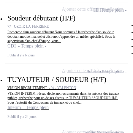
Ajouter cette offre à ma sélection
CDI
Temps plein
Soudeur débutant (H/F)
77 - OZOIR-LA-FERRIERE
Recherche d'un soudeur débutant Nous sommes à la recherche d'un soudeur
débutant motivé, manuel et désireux d'apprendre un métier spécialisé. Sous la
supervision d'un chef d'équipe, vous...
CDI - Temps plein
Publié il y a 6 jours
Ajouter cette offre à ma sélection
Intérim
Temps plein
TUYAUTEUR / SOUDEUR (H/F)
VISION RECRUTEMENT -
94 - VALENTON
VISION INTERIM, réseau dédié aux recrutements dans les métiers des travaux
publics, recherche pour un de ses clients un TUYAUTEUR / SOUDEUR H/F.
Sous l'autorité du Conducteur de travaux et du chef...
Intérim - Temps plein
Publié il y a 24 jours
Ajouter cette offre à ma sélection
Intérim
Non renseigné