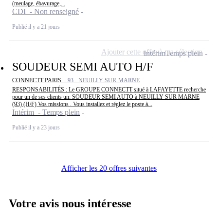
(meulage, ébavurage,...
CDI - Non renseigné
Publié il y a 21 jours
Ajouter cette offre à ma sélection
Intérim
Temps plein
SOUDEUR SEMI AUTO H/F
CONNECTT PARIS -
93 - NEUILLY-SUR-MARNE
RESPONSABILITÉS : Le GROUPE CONNECTT situé à LAFAYETTE recherche
pour un de ses clients un: SOUDEUR SEMI AUTO à NEUILLY SUR MARNE
(93) (H/F) Vos missions . Vous installez et réglez le poste à...
Intérim - Temps plein
Publié il y a 23 jours
Afficher les 20 offres suivantes
Votre avis nous intéresse