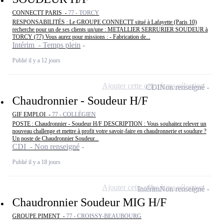
CONNECTT PARIS -
77 - TORCY
RESPONSABILITÉS : Le GROUPE CONNECTT situé à Lafayette (Paris 10)
recherche pour un de ses clients un/une : METALLIER SERRURIER SOUDEUR à
TORCY (77) Vous aurez pour missions : - Fabrication de...
Intérim - Temps plein
Publié il y a 12 jours
Ajouter cette offre à ma sélection
CDI
Non renseigné
Chaudronnier - Soudeur H/F
GIF EMPLOI -
77 - COLLÉGIEN
POSTE : Chaudronnier - Soudeur H/F DESCRIPTION : Vous souhaitez relever un
nouveau challenge et mettre à profit votre savoir-faire en chaudronnerie et soudure ?
Un poste de Chaudronnier Soudeur...
CDI - Non renseigné
Publié il y a 18 jours
Ajouter cette offre à ma sélection
Intérim
Non renseigné
Chaudronnier Soudeur MIG H/F
GROUPE PIMENT -
77 - CROISSY-BEAUBOURG