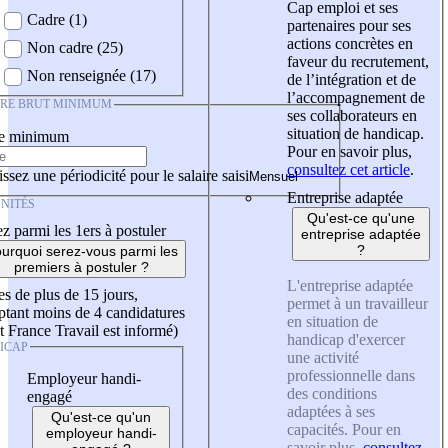
Cap emploi et ses
Cadre (1)
partenaires pour ses
actions concrètes en
Non cadre (25)
faveur du recrutement,
Non renseignée (17)
de l’intégration et de
l’accompagnement de
IRE BRUT MINIMUM
ses collaborateurs en
situation de handicap.
re minimum
Pour en savoir plus,
consultez cet article
.
ssez une périodicité pour le salaire saisi
Entreprise adaptée
NITÉS
Qu'est-ce qu'une
z parmi les 1ers à postuler
entreprise adaptée
?
urquoi serez-vous parmi les
premiers à postuler ?
L'entreprise adaptée
es de plus de 15 jours,
permet à un travailleur
tant moins de 4 candidatures
en situation de
t France Travail est informé)
handicap d'exercer
ICAP
une activité
professionnelle dans
Employeur handi-
des conditions
engagé
adaptées à ses
Qu'est-ce qu'un
capacités. Pour en
employeur handi-
savoir plus,
consultez