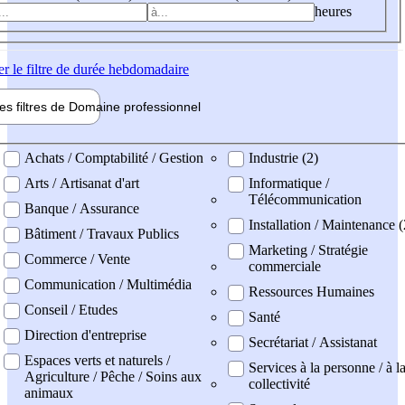
heures
er
le filtre de durée hebdomadaire
les filtres de
Domaine pro
fessionnel
ne professionel
Achats / Comptabilité / Gestion
Industrie (2)
Arts / Artisanat d'art
Informatique /
Télécommunication
Banque / Assurance
Installation / Maintenance (
Bâtiment / Travaux Publics
Marketing / Stratégie
Commerce / Vente
commerciale
Communication / Multimédia
Ressources Humaines
Conseil / Etudes
Santé
Direction d'entreprise
Secrétariat / Assistanat
Espaces verts et naturels /
Services à la personne / à l
Agriculture / Pêche / Soins aux
collectivité
animaux