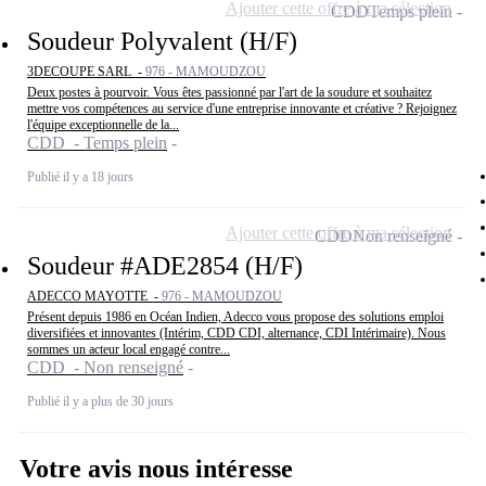
Ajouter cette offre à ma sélection
CDD
Temps plein
Soudeur Polyvalent (H/F)
3DECOUPE SARL -
976 - MAMOUDZOU
Deux postes à pourvoir. Vous êtes passionné par l'art de la soudure et souhaitez
mettre vos compétences au service d'une entreprise innovante et créative ? Rejoignez
l'équipe exceptionnelle de la...
CDD - Temps plein
Publié il y a 18 jours
Ajouter cette offre à ma sélection
CDD
Non renseigné
Soudeur #ADE2854 (H/F)
ADECCO MAYOTTE -
976 - MAMOUDZOU
Présent depuis 1986 en Océan Indien, Adecco vous propose des solutions emploi
diversifiées et innovantes (Intérim, CDD CDI, alternance, CDI Intérimaire). Nous
sommes un acteur local engagé contre...
CDD - Non renseigné
Publié il y a plus de 30 jours
Votre avis nous intéresse