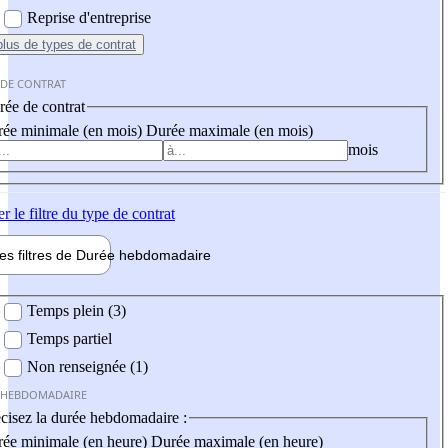
Reprise d'entreprise
plus
de types de contrat
 DE CONTRAT
ée de contrat
ée minimale (en mois)
Durée maximale (en mois)
mois
er
le filtre du type de contrat
les filtres de
Durée hebdo
madaire
 hebdomadaire
Temps plein (3)
Temps partiel
Non renseignée (1)
 HEBDOMADAIRE
cisez la durée hebdomadaire :
ée minimale (en heure)
Durée maximale (en heure)