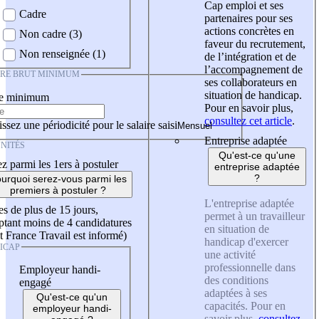
Cap emploi et ses
Cadre
partenaires pour ses
actions concrètes en
Non cadre (3)
faveur du recrutement,
Non renseignée (1)
de l’intégration et de
l’accompagnement de
IRE BRUT MINIMUM
ses collaborateurs en
situation de handicap.
re minimum
Pour en savoir plus,
consultez cet article
.
ssez une périodicité pour le salaire saisi
Entreprise adaptée
NITÉS
Qu'est-ce qu'une
z parmi les 1ers à postuler
entreprise adaptée
?
urquoi serez-vous parmi les
premiers à postuler ?
L'entreprise adaptée
es de plus de 15 jours,
permet à un travailleur
tant moins de 4 candidatures
en situation de
t France Travail est informé)
handicap d'exercer
ICAP
une activité
professionnelle dans
Employeur handi-
des conditions
engagé
adaptées à ses
Qu'est-ce qu'un
capacités. Pour en
employeur handi-
savoir plus,
consultez