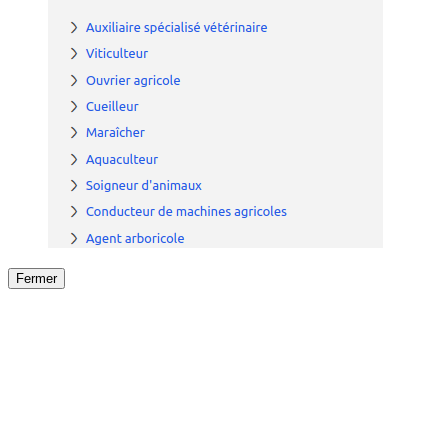
Fermer
Fermer
le détail de l'offre
/
Offre
sur
Offre précéden