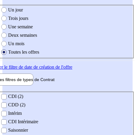
e création de l'offre
Un jour
Trois jours
Une semaine
Deux semaines
Un mois
Toutes les offres
er
le filtre de date de création de l'offre
les filtres de types de
Contrat
de contrat
CDI (2)
CDD (2)
Intérim
CDI Intérimaire
Saisonnier