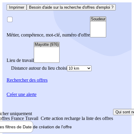
Imprimer
Besoin d'aide sur la recherche d'offres d'emploi ?
Métier, compétence, mot-clé, numéro d'offre
Lieu de travail
Distance autour du lieu choisi
Rechercher
des offres
Créer une alerte
Qui sont n
icher uniquement
 offres France Travail
Cette action recharge la liste des offres
les filtres de
Date de création
de l'offre