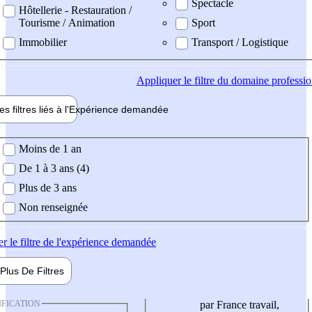
Spectacle
Hôtellerie - Restauration /
Tourisme / Animation
Sport
Immobilier
Transport / Logistique
Appliquer
le filtre du domaine professi
es filtres liés à l'
Expérience
demandée
ience demandée
Moins de 1 an
De 1 à 3 ans (4)
Plus de 3 ans
Non renseignée
er
le filtre de l'expérience demandée
Plus De
Filtres
IFICATION
par France travail,