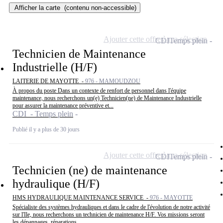
Afficher la carte
(contenu non-accessible)
Ajouter cette offre à ma sélection
CDI
Temps plein
Technicien de Maintenance
Industrielle (H/F)
LAITERIE DE MAYOTTE -
976 - MAMOUDZOU
À propos du poste Dans un contexte de renfort de personnel dans l'équipe
maintenance, nous recherchons un(e) Technicien(ne) de Maintenance Industrielle
pour assurer la maintenance préventive et...
CDI - Temps plein
Publié il y a plus de 30 jours
Ajouter cette offre à ma sélection
CDI
Temps plein
Technicien (ne) de maintenance
hydraulique (H/F)
HMS HYDRAULIQUE MAINTENANCE SERVICE -
976 - MAYOTTE
Spécialiste des systèmes hydrauliques et dans le cadre de l'évolution de notre activité
sur l'Ile, nous recherchons un technicien de maintenance H/F. Vos missions seront
les dépannages, réparations,...