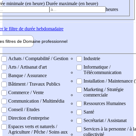
ée minimale (en heure)
Durée maximale (en heure)
heures
er
le filtre de durée hebdomadaire
les filtres de
Domaine pro
fessionnel
ne professionel
Achats / Comptabilité / Gestion
Industrie
Arts / Artisanat d'art
Informatique /
Télécommunication
Banque / Assurance
Installation / Maintenance (
Bâtiment / Travaux Publics
Marketing / Stratégie
Commerce / Vente
commerciale
Communication / Multimédia
Ressources Humaines
Conseil / Etudes
Santé
Direction d'entreprise
Secrétariat / Assistanat
Espaces verts et naturels /
Services à la personne / à l
Agriculture / Pêche / Soins aux
collectivité