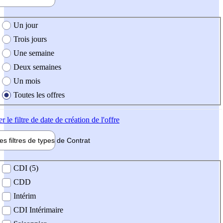
e création de l'offre
Un jour
Trois jours
Une semaine
Deux semaines
Un mois
Toutes les offres
er
le filtre de date de création de l'offre
les filtres de types de
Contrat
de contrat
CDI (5)
CDD
Intérim
CDI Intérimaire