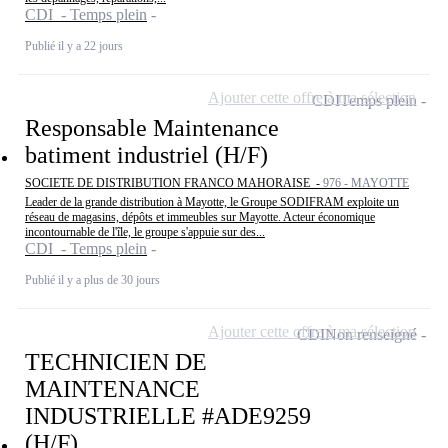
CDI - Temps plein
Publié il y a 22 jours
Ajouter cette offre à ma sélection
CDI
Temps plein
Responsable Maintenance
batiment industriel (H/F)
SOCIETE DE DISTRIBUTION FRANCO MAHORAISE -
976 - MAYOTTE
Leader de la grande distribution à Mayotte, le Groupe SODIFRAM exploite un
réseau de magasins, dépôts et immeubles sur Mayotte. Acteur économique
incontournable de l'île, le groupe s'appuie sur des...
CDI - Temps plein
Publié il y a plus de 30 jours
Ajouter cette offre à ma sélection
CDI
Non renseigné
TECHNICIEN DE
MAINTENANCE
INDUSTRIELLE #ADE9259
(H/F)