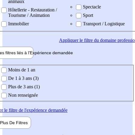
animaux
Spectacle
Hôtellerie - Restauration /
Tourisme / Animation
Sport
Immobilier
Transport / Logistique
Appliquer
le filtre du domaine professi
es filtres liés à l'
Expérience
demandée
ience demandée
Moins de 1 an
De 1 à 3 ans (3)
Plus de 3 ans (1)
Non renseignée
er
le filtre de l'expérience demandée
Plus De
Filtres