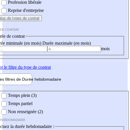
Profession libérale
Reprise d'entreprise
plus
de types de contrat
 DE CONTRAT
ée de contrat
ée minimale (en mois)
Durée maximale (en mois)
mois
er
le filtre du type de contrat
les filtres de
Durée hebdo
madaire
 hebdomadaire
Temps plein (3)
Temps partiel
Non renseignée (2)
 HEBDOMADAIRE
cisez la durée hebdomadaire :