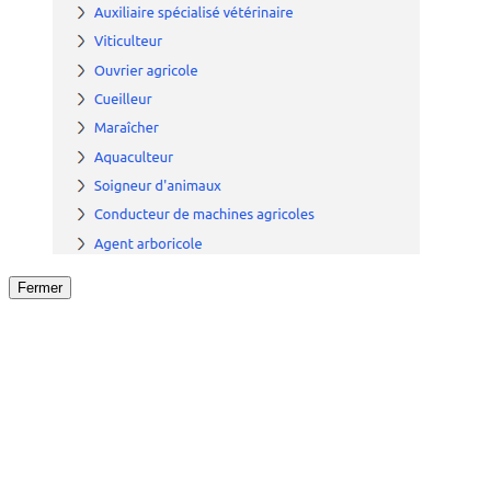
Fermer
Fermer
le détail de l'offre
/
Offre
sur
Offre précéden