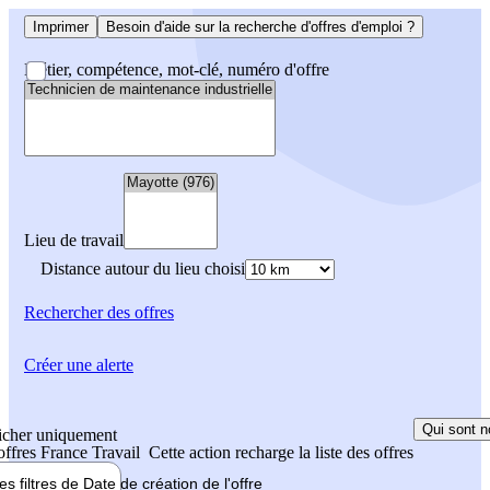
Imprimer
Besoin d'aide sur la recherche d'offres d'emploi ?
Métier, compétence, mot-clé, numéro d'offre
Lieu de travail
Distance autour du lieu choisi
Rechercher
des offres
Créer une alerte
Qui sont n
icher uniquement
 offres France Travail
Cette action recharge la liste des offres
les filtres de
Date de création
de l'offre