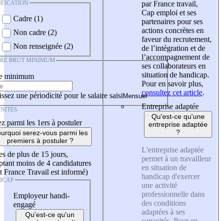
IFICATION
par France travail,
Cap emploi et ses
Cadre (1)
partenaires pour ses
actions concrètes en
Non cadre (2)
faveur du recrutement,
Non renseignée (2)
de l’intégration et de
l’accompagnement de
IRE BRUT MINIMUM
ses collaborateurs en
situation de handicap.
re minimum
Pour en savoir plus,
consultez cet article
.
ssez une périodicité pour le salaire saisi
Entreprise adaptée
NITÉS
Qu'est-ce qu'une
z parmi les 1ers à postuler
entreprise adaptée
?
urquoi serez-vous parmi les
premiers à postuler ?
L'entreprise adaptée
es de plus de 15 jours,
permet à un travailleur
tant moins de 4 candidatures
en situation de
t France Travail est informé)
handicap d'exercer
ICAP
une activité
professionnelle dans
Employeur handi-
des conditions
engagé
adaptées à ses
Qu'est-ce qu'un
capacités. Pour en