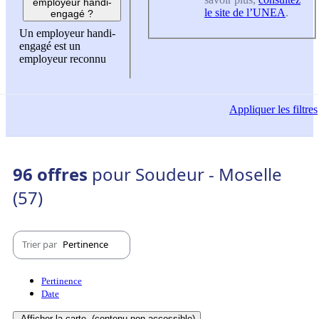
employeur handi-
le site de l’UNEA
.
engagé ?
Un employeur handi-
engagé est un
employeur reconnu
Appliquer
les filtres
96 offres
pour Soudeur - Moselle
(57)
Trier par
Pertinence
Pertinence
Date
Afficher la carte
(contenu non-accessible)