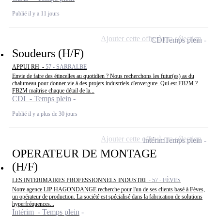
Publié il y a 11 jours
Ajouter cette offre à ma sélection
CDI
Temps plein
Soudeurs (H/F)
APPUI RH -
57 - SARRALBE
Envie de faire des étincelles au quotidien ? Nous recherchons les futur(es) as du
chalumeau pour donner vie à des projets industriels d'envergure. Qui est FB2M ?
FB2M maîtrise chaque détail de la...
CDI - Temps plein
Publié il y a plus de 30 jours
Ajouter cette offre à ma sélection
Intérim
Temps plein
OPERATEUR DE MONTAGE
(H/F)
LES INTERIMAIRES PROFESSIONNELS INDUSTRI -
57 - FÈVES
Notre agence LIP HAGONDANGE recherche pour l'un de ses clients basé à Fèves,
un opérateur de production. La société est spécialisé dans la fabrication de solutions
hyperfréquences...
Intérim - Temps plein