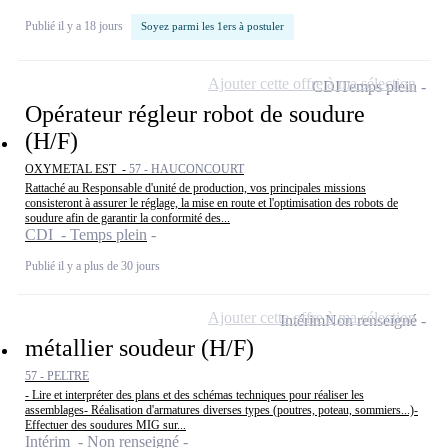
Publié il y a 18 jours
Soyez parmi les 1ers à postuler
Ajouter cette offre à ma sélection
CDI
Temps plein
Opérateur régleur robot de soudure
(H/F)
OXYMETAL EST -
57 - HAUCONCOURT
Rattaché au Responsable d'unité de production, vos principales missions
consisteront à assurer le réglage, la mise en route et l'optimisation des robots de
soudure afin de garantir la conformité des...
CDI - Temps plein
Publié il y a plus de 30 jours
Ajouter cette offre à ma sélection
Intérim
Non renseigné
métallier soudeur (H/F)
57 - PELTRE
- Lire et interpréter des plans et des schémas techniques pour réaliser les
assemblages- Réalisation d'armatures diverses types (poutres, poteau, sommiers...)-
Effectuer des soudures MIG sur...
Intérim - Non renseigné