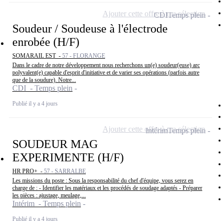
Ajouter cette offre à ma sélection
CDI
Temps plein
Soudeur / Soudeuse à l'électrode
enrobée (H/F)
SOMARAIL EST -
57 - FLORANGE
Dans le cadre de notre développement nous recherchons un(e) soudeur(euse) arc
polyvalent(e) capable d'esprit d'initiative et de varier ses opérations (parfois autre
que de la soudure). Notre...
CDI - Temps plein
Publié il y a 4 jours
Ajouter cette offre à ma sélection
Intérim
Temps plein
SOUDEUR MAG
EXPERIMENTE (H/F)
HR PRO+ -
57 - SARRALBE
Les missions du poste : Sous la responsabilité du chef d'équipe, vous serez en
charge de : - Identifier les matériaux et les procédés de soudage adaptés - Préparer
les pièces : ajustage, meulage,...
Intérim - Temps plein
Publié il y a 4 jours