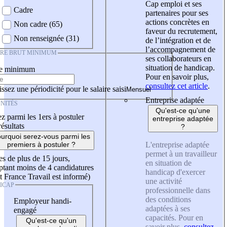
Cap emploi et ses
Cadre
partenaires pour ses
actions concrètes en
Non cadre (65)
faveur du recrutement,
Non renseignée (31)
de l’intégration et de
l’accompagnement de
IRE BRUT MINIMUM
ses collaborateurs en
situation de handicap.
re minimum
Pour en savoir plus,
consultez cet article
.
ssez une périodicité pour le salaire saisi
Entreprise adaptée
NITÉS
Qu'est-ce qu'une
z parmi les 1ers à postuler
entreprise adaptée
résultats
?
urquoi serez-vous parmi les
L'entreprise adaptée
premiers à postuler ?
permet à un travailleur
es de plus de 15 jours,
en situation de
tant moins de 4 candidatures
handicap d'exercer
t France Travail est informé)
une activité
ICAP
professionnelle dans
des conditions
Employeur handi-
adaptées à ses
engagé
capacités. Pour en
Qu'est-ce qu'un
savoir plus,
consultez