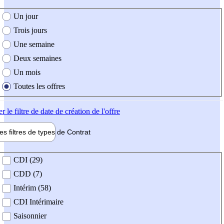
e création de l'offre
Un jour
Trois jours
Une semaine
Deux semaines
Un mois
Toutes les offres
er
le filtre de date de création de l'offre
les filtres de types de
Contrat
de contrat
CDI (29)
CDD (7)
Intérim (58)
CDI Intérimaire
Saisonnier