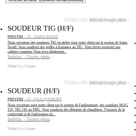
Ajouter cette offre à ma sélection
Intérim
Temps plein
SOUDEUR TIG (H/F)
PRESTIM -
57 - SAINT-AVOLD
Nous recrutons des soudeurs TIG en atelier pour notre client sur le secteur de Saint-
Avold. Vous souderez des grilles à fromages au TIG. Vous devez respecter une
cadence soutenue Vous avez idéalement...
Intérim - Temps plein
Publié il y a 3 jours
Ajouter cette offre à ma sélection
Intérim
Temps plein
SOUDEUR (H/F)
PRESTIM -
57 - FAULQUEMONT
Nous recrutons pour notre client sur le secteur de Faulquemont, des soudeurs MAG
135, TIG 141 ou MIG. Vous souderez des éléments de chaudières. S'assurer de la
conformité et de l'adéquation de...
Intérim - Temps plein
Publié il y a 3 jours