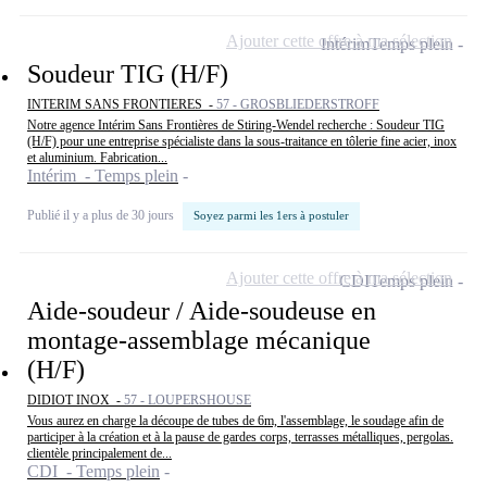
Ajouter cette offre à ma sélection
Intérim
Temps plein
Soudeur TIG (H/F)
INTERIM SANS FRONTIERES -
57 - GROSBLIEDERSTROFF
Notre agence Intérim Sans Frontières de Stiring-Wendel recherche : Soudeur TIG
(H/F) pour une entreprise spécialiste dans la sous-traitance en tôlerie fine acier, inox
et aluminium. Fabrication...
Intérim - Temps plein
Publié il y a plus de 30 jours
Soyez parmi les 1ers à postuler
Ajouter cette offre à ma sélection
CDI
Temps plein
Aide-soudeur / Aide-soudeuse en
montage-assemblage mécanique
(H/F)
DIDIOT INOX -
57 - LOUPERSHOUSE
Vous aurez en charge la découpe de tubes de 6m, l'assemblage, le soudage afin de
participer à la création et à la pause de gardes corps, terrasses métalliques, pergolas.
clientèle principalement de...
CDI - Temps plein