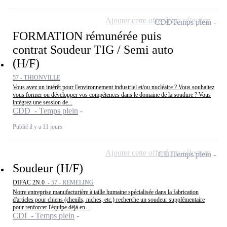
Ajouter cette offre à ma sélection
CDD
Temps plein
FORMATION rémunérée puis
contrat Soudeur TIG / Semi auto
(H/F)
57 - THIONVILLE
Vous avez un intérêt pour l'environnement industriel et/ou nucléaire ? Vous souhaitez
vous former ou développer vos compétences dans le domaine de la soudure ? Vous
intégrez une session de...
CDD - Temps plein
Publié il y a 11 jours
Ajouter cette offre à ma sélection
CDI
Temps plein
Soudeur (H/F)
DIFAC 2N.0 -
57 - REMELING
Notre entreprise manufacturière à taille humaine spécialisée dans la fabrication
d'articles pour chiens (chenils, niches, etc.) recherche un soudeur supplémentaire
pour renforcer l'équipe déjà en...
CDI - Temps plein