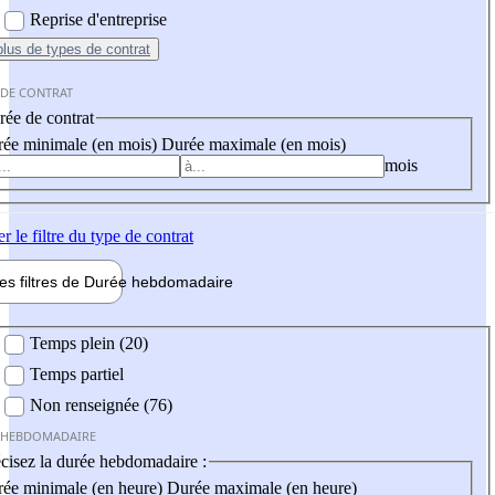
Reprise d'entreprise
plus
de types de contrat
 DE CONTRAT
ée de contrat
ée minimale (en mois)
Durée maximale (en mois)
mois
er
le filtre du type de contrat
les filtres de
Durée hebdo
madaire
 hebdomadaire
Temps plein (20)
Temps partiel
Non renseignée (76)
 HEBDOMADAIRE
cisez la durée hebdomadaire :
ée minimale (en heure)
Durée maximale (en heure)