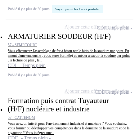
Publié il y a plus de 30 jours
Soyez parmi les 1ers à postuler
Ajouter cette offre à ma sélection
CDI
Temps plein
ARMATURIER SOUDEUR (H/F)
57 - SEMECOURT
Vous effectuerez l'assemblage de fer à béton par le biais de la soudure par point. En
amont d'une embauche , vous serez formé(e) au métier à savoir la soudure par point
, la lecture de plan , le...
CDI - Temps plein
Publié il y a plus de 30 jours
Ajouter cette offre à ma sélection
CDD
Temps plein
Formation puis contrat Tuyauteur
(H/F) nucléaire et industrie
57 - CATTENOM
Vous avez un intérêt pour l'environnement industriel et nucléaire ? Vous souhaitez
vous former ou développer vos compétences dans le domaine de la soudure et de la
tuyauterie ? Vous intégrez une...
CDD - Temps plein