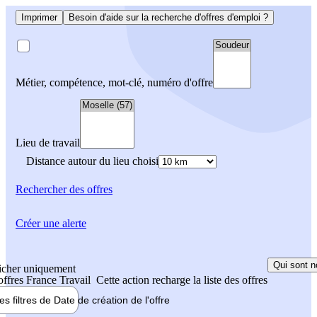
Imprimer
Besoin d'aide sur la recherche d'offres d'emploi ?
Métier, compétence, mot-clé, numéro d'offre
Lieu de travail
Distance autour du lieu choisi
Rechercher
des offres
Créer une alerte
Qui sont n
icher uniquement
 offres France Travail
Cette action recharge la liste des offres
les filtres de
Date de création
de l'offre