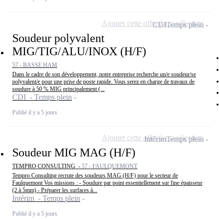
Ajouter cette offre à ma sélection
CDI
Temps plein
Soudeur polyvalent
MIG/TIG/ALU/INOX (H/F)
57 - BASSE HAM
Dans le cadre de son développement, notre entreprise recherche un/e soudeur/se
polyvalent/e pour une prise de poste rapide. Vous serez en charge de travaux de
soudure à 50 % MIG principalement (...
CDI - Temps plein
Publié il y a 5 jours
Ajouter cette offre à ma sélection
Intérim
Temps plein
Soudeur MIG MAG (H/F)
TEMPRO CONSULTING -
57 - FAULQUEMONT
Tempro Consulting recrute des soudeurs MAG (H/F) pour le secteur de
Faulquemont Vos missions : - Soudure par point essentiellement sur fine épaisseur
(2 à 5mm) - Préparer les surfaces à...
Intérim - Temps plein
Publié il y a 5 jours