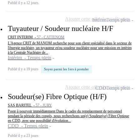
Publié il y a 12 jours
Ajouter cette offre à ma sélection
Intérim
Temps plein
Tuyauteur / Soudeur nucléaire H/F
CRIT INTERIM -
57 - CATTENOM
L'Agence CRIT de MANOM recherche pour son client spécialisé dans le secteur de
l'énergie nucléaire, un tuyauteur et/ou soudeur nucléaire pour une mission en intérim
à la Centrale Nucléaire de...
Intérim - Temps plein
Publié il y a 19 jours
Soyez parmi les 1ers à postuler
Ajouter cette offre à ma sélection
CDD
Temps plein
Soudeur(se) Fibre Optique (H/F)
SAS BARITEL -
57 - JURY
Poste à pourvoir immédiatement Dans le cadre du remplacement de personnel
pendant la période des congés, nous recherchons un(e) Soudeur(se) Fibre Optique
en CDD, avec une possibilité d'évolution...
CDD - Temps plein
Publié il y a 23 jours