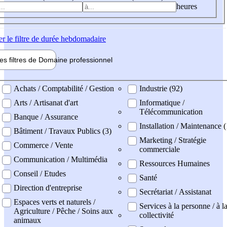
heures
er
le filtre de durée hebdomadaire
les filtres de
Domaine pro
fessionnel
ne professionel
Achats / Comptabilité / Gestion
Industrie (92)
Arts / Artisanat d'art
Informatique /
Télécommunication
Banque / Assurance
Installation / Maintenance (
Bâtiment / Travaux Publics (3)
Marketing / Stratégie
Commerce / Vente
commerciale
Communication / Multimédia
Ressources Humaines
Conseil / Etudes
Santé
Direction d'entreprise
Secrétariat / Assistanat
Espaces verts et naturels /
Services à la personne / à l
Agriculture / Pêche / Soins aux
collectivité
animaux