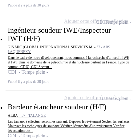
Publié il y a plus de 30 jours
Ajouter cette offre à ma sélection
CDI
Temps plein
Ingénieur soudeur IWE/Inspecteur
IWT (H/F)
GIS MIC (GLOBAL INTERNATIONAL SERVICES M -
57 - ARS
LAQUENEXY
Dans le cadre de notre développement, nous sommes à la recherche d'un profil IWE
et IWT dans le domaine de la pétrochimie et du nucléaire partout en France. Type de
contrat : CDIC, CDI Secteur...
CDI - Temps plein
Publié il y a plus de 30 jours
Ajouter cette offre à ma sélection
CDI
Temps plein
Bardeur étancheur soudeur (H/F)
ALBA -
57 - TALANGE
Les travaux à effectuer seront les suivant: Déposer le révêtement Sécher les surfaces
Maitriser les techniques de soudage Vérifier l'étanchéité d'un revêtement Vérifier
l'évacuation des...
CDI - Temps plein