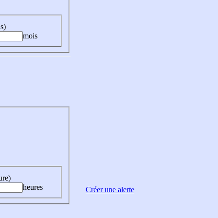
s)
mois
ure)
heures
Créer une alerte