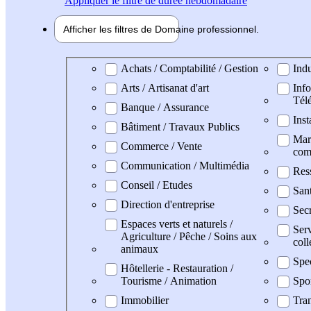
Appliquer
le filtre de durée hebdomadaire
Afficher les filtres de
Domaine pro
fessionnel
Domaine professionel
Achats / Comptabilité / Gestion
Indu
Arts / Artisanat d'art
Info
Tél
Banque / Assurance
Inst
Bâtiment / Travaux Publics
Mark
Commerce / Vente
com
Communication / Multimédia
Res
Conseil / Etudes
San
Direction d'entreprise
Secr
Espaces verts et naturels /
Serv
Agriculture / Pêche / Soins aux
coll
animaux
Spe
Hôtellerie - Restauration /
Tourisme / Animation
Spo
Immobilier
Tran