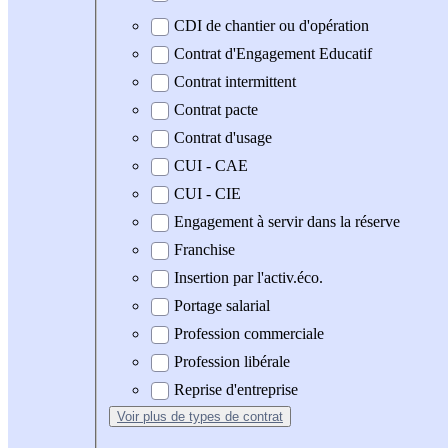
CDI de chantier ou d'opération
Contrat d'Engagement Educatif
Contrat intermittent
Contrat pacte
Contrat d'usage
CUI - CAE
CUI - CIE
Engagement à servir dans la réserve
Franchise
Insertion par l'activ.éco.
Portage salarial
Profession commerciale
Profession libérale
Reprise d'entreprise
Voir plus
de types de contrat