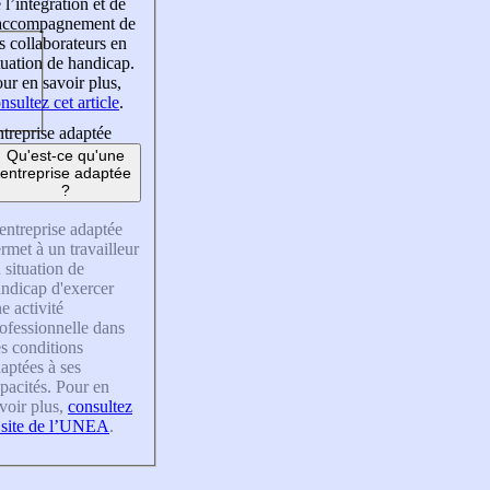
 l’intégration et de
’accompagnement de
s collaborateurs en
tuation de handicap.
ur en savoir plus,
nsultez cet article
.
treprise adaptée
Qu'est-ce qu'une
entreprise adaptée
?
entreprise adaptée
rmet à un travailleur
 situation de
ndicap d'exercer
e activité
ofessionnelle dans
s conditions
aptées à ses
pacités. Pour en
voir plus,
consultez
 site de l’UNEA
.