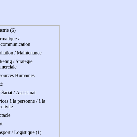
strie (6)
rmatique /
écommunication
allation / Maintenance
eting / Stratégie
merciale
sources Humaines
té
étariat / Assistanat
ices à la personne / à la
ectivité
ctacle
rt
sport / Logistique (1)