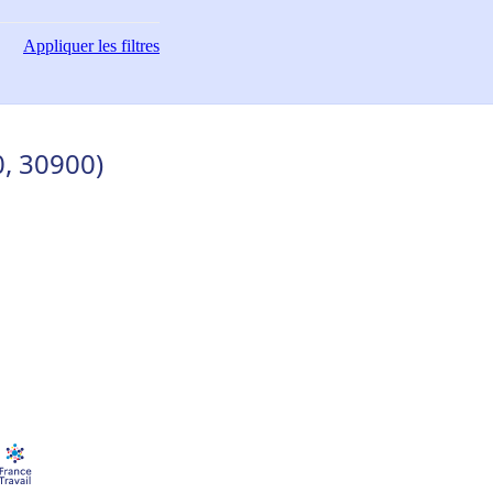
Appliquer
les filtres
, 30900)