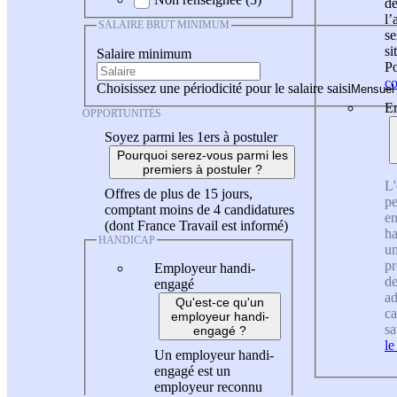
de
l
SALAIRE BRUT MINIMUM
se
si
Salaire minimum
Po
co
Choisissez une périodicité pour le salaire saisi
En
OPPORTUNITÉS
Soyez parmi les 1ers à postuler
Pourquoi serez-vous parmi les
premiers à postuler ?
L'
Offres de plus de 15 jours,
pe
comptant moins de 4 candidatures
en
(dont France Travail est informé)
ha
HANDICAP
un
pr
Employeur handi-
de
engagé
ad
Qu'est-ce qu'un
ca
employeur handi-
sa
engagé ?
le
Un employeur handi-
engagé est un
employeur reconnu