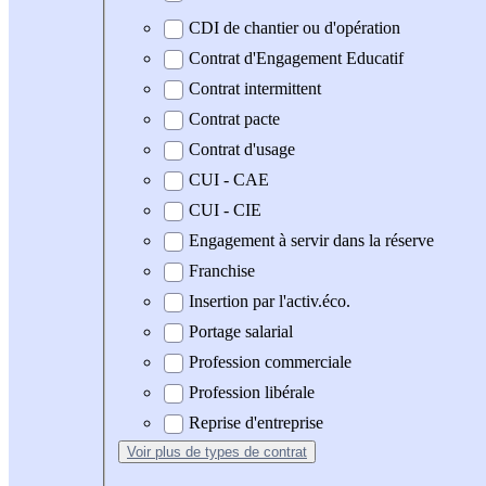
CDI de chantier ou d'opération
Contrat d'Engagement Educatif
Contrat intermittent
Contrat pacte
Contrat d'usage
CUI - CAE
CUI - CIE
Engagement à servir dans la réserve
Franchise
Insertion par l'activ.éco.
Portage salarial
Profession commerciale
Profession libérale
Reprise d'entreprise
Voir plus
de types de contrat