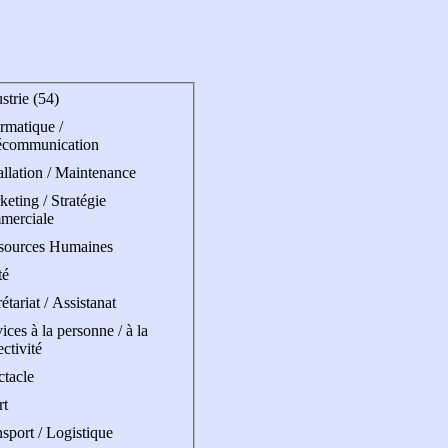
strie (54)
rmatique /
écommunication
allation / Maintenance
eting / Stratégie
merciale
sources Humaines
té
étariat / Assistanat
ices à la personne / à la
ectivité
ctacle
rt
sport / Logistique