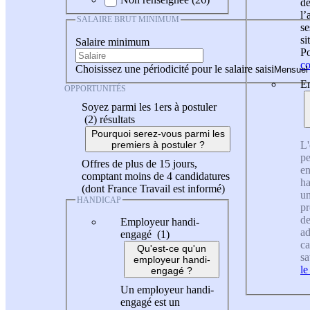
de
l
SALAIRE BRUT MINIMUM
se
si
Salaire minimum
Po
co
Choisissez une périodicité pour le salaire saisi
En
OPPORTUNITÉS
Soyez parmi les 1ers à postuler
(2)
résultats
Pourquoi serez-vous parmi les
L'
premiers à postuler ?
pe
Offres de plus de 15 jours,
en
comptant moins de 4 candidatures
ha
(dont France Travail est informé)
un
HANDICAP
pr
de
Employeur handi-
ad
engagé (1)
ca
Qu'est-ce qu'un
sa
employeur handi-
le
engagé ?
Un employeur handi-
engagé est un