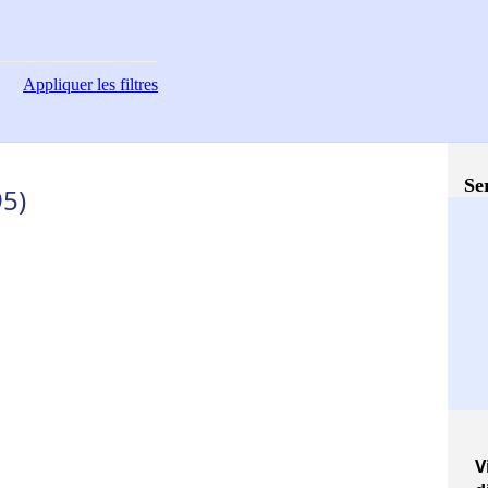
Appliquer
les filtres
Se
95)
V