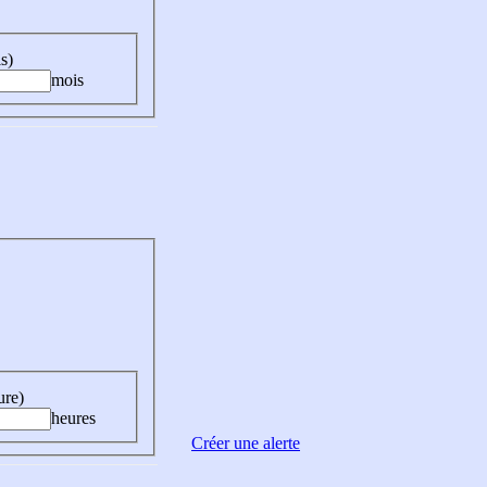
s)
mois
ure)
heures
Créer une alerte