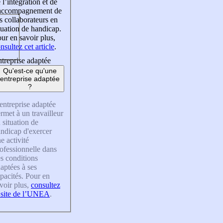
 l’intégration et de
’accompagnement de
s collaborateurs en
tuation de handicap.
ur en savoir plus,
nsultez cet article
.
treprise adaptée
Qu'est-ce qu'une
entreprise adaptée
?
entreprise adaptée
rmet à un travailleur
 situation de
ndicap d'exercer
e activité
ofessionnelle dans
s conditions
aptées à ses
pacités. Pour en
voir plus,
consultez
 site de l’UNEA
.