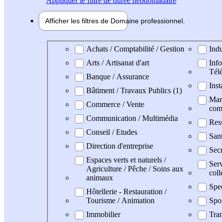
Appliquer
le filtre de durée hebdomadaire
Afficher les filtres de
Domaine pro
fessionnel
Domaine professionel
Achats / Comptabilité / Gestion
Indu
Arts / Artisanat d'art
Info
Tél
Banque / Assurance
Inst
Bâtiment / Travaux Publics (1)
Mark
Commerce / Vente
com
Communication / Multimédia
Res
Conseil / Etudes
San
Direction d'entreprise
Secr
Espaces verts et naturels /
Serv
Agriculture / Pêche / Soins aux
coll
animaux
Spe
Hôtellerie - Restauration /
Tourisme / Animation
Spo
Immobilier
Tran