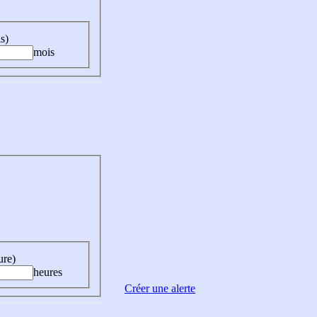
s)
mois
ure)
heures
Créer une alerte