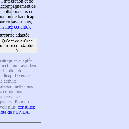
 l’intégration et de
’accompagnement de
s collaborateurs en
tuation de handicap.
ur en savoir plus,
nsultez cet article
.
treprise adaptée
Qu'est-ce qu'une
entreprise adaptée
?
entreprise adaptée
rmet à un travailleur
 situation de
ndicap d'exercer
e activité
ofessionnelle dans
s conditions
aptées à ses
pacités. Pour en
voir plus,
consultez
 site de l’UNEA
.