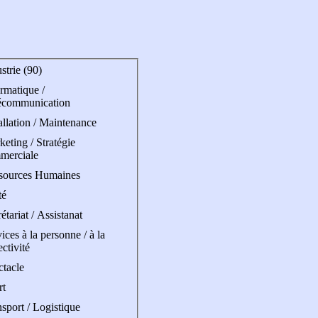
strie (90)
rmatique /
écommunication
allation / Maintenance
eting / Stratégie
merciale
sources Humaines
té
étariat / Assistanat
ices à la personne / à la
ectivité
ctacle
rt
sport / Logistique