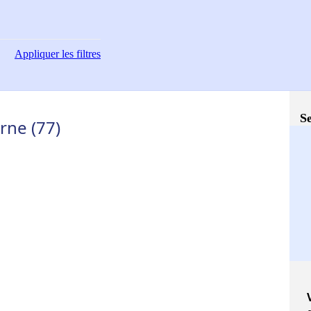
Appliquer
les filtres
Se
rne (77)