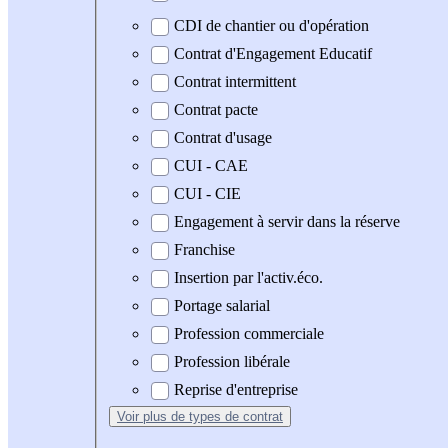
CDI de chantier ou d'opération
Contrat d'Engagement Educatif
Contrat intermittent
Contrat pacte
Contrat d'usage
CUI - CAE
CUI - CIE
Engagement à servir dans la réserve
Franchise
Insertion par l'activ.éco.
Portage salarial
Profession commerciale
Profession libérale
Reprise d'entreprise
Voir plus
de types de contrat