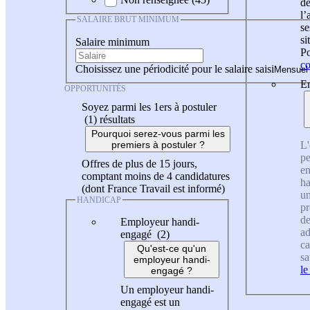
de
l
SALAIRE BRUT MINIMUM
se
si
Salaire minimum
Po
co
Choisissez une périodicité pour le salaire saisi
En
OPPORTUNITÉS
Soyez parmi les 1ers à postuler
(1)
résultats
Pourquoi serez-vous parmi les
L'
premiers à postuler ?
pe
Offres de plus de 15 jours,
en
comptant moins de 4 candidatures
ha
(dont France Travail est informé)
un
HANDICAP
pr
de
Employeur handi-
ad
engagé (2)
ca
Qu'est-ce qu'un
sa
employeur handi-
le
engagé ?
Un employeur handi-
engagé est un