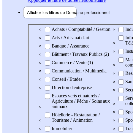
Appliquer
le filtre de durée hebdomadaire
Afficher les filtres de
Domaine pro
fessionnel
Domaine professionel
Achats / Comptabilité / Gestion
Indu
Arts / Artisanat d'art
Info
Tél
Banque / Assurance
Inst
Bâtiment / Travaux Publics (2)
Mark
Commerce / Vente (1)
com
Communication / Multimédia
Res
Conseil / Etudes
San
Direction d'entreprise
Secr
Espaces verts et naturels /
Serv
Agriculture / Pêche / Soins aux
coll
animaux
Spe
Hôtellerie - Restauration /
Tourisme / Animation
Spo
Immobilier
Tran