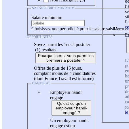
de
l
SALAIRE BRUT MINIMUM
se
si
Salaire minimum
Po
co
Choisissez une périodicité pour le salaire saisi
En
OPPORTUNITÉS
Soyez parmi les 1ers à postuler
(1)
résultats
Pourquoi serez-vous parmi les
L'
premiers à postuler ?
pe
Offres de plus de 15 jours,
en
comptant moins de 4 candidatures
ha
(dont France Travail est informé)
un
HANDICAP
pr
de
Employeur handi-
ad
engagé
ca
Qu'est-ce qu'un
sa
employeur handi-
le
engagé ?
Un employeur handi-
engagé est un