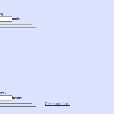
s)
mois
ure)
heures
Créer une alerte