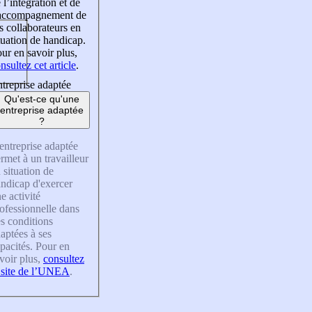
 l’intégration et de
’accompagnement de
s collaborateurs en
tuation de handicap.
ur en savoir plus,
nsultez cet article
.
treprise adaptée
Qu'est-ce qu'une
entreprise adaptée
?
entreprise adaptée
rmet à un travailleur
 situation de
ndicap d'exercer
e activité
ofessionnelle dans
s conditions
aptées à ses
pacités. Pour en
voir plus,
consultez
 site de l’UNEA
.