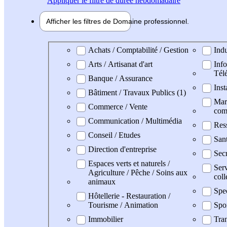
Appliquer
le filtre de durée hebdomadaire
Afficher les filtres de
Domaine pro
fessionnel
Domaine professionel
Achats / Comptabilité / Gestion
Indu
Arts / Artisanat d'art
Info
Tél
Banque / Assurance
Inst
Bâtiment / Travaux Publics (1)
Mark
Commerce / Vente
com
Communication / Multimédia
Res
Conseil / Etudes
San
Direction d'entreprise
Secr
Espaces verts et naturels /
Serv
Agriculture / Pêche / Soins aux
coll
animaux
Spe
Hôtellerie - Restauration /
Tourisme / Animation
Spo
Immobilier
Tran