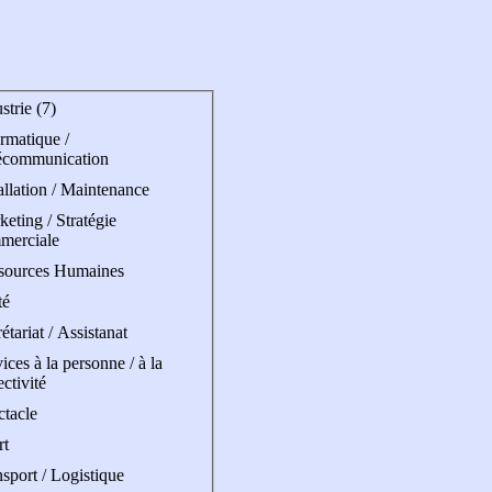
strie (7)
rmatique /
écommunication
allation / Maintenance
eting / Stratégie
merciale
sources Humaines
té
étariat / Assistanat
ices à la personne / à la
ectivité
ctacle
rt
sport / Logistique