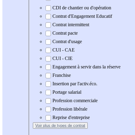
CDI de chantier ou d'opération
Contrat d'Engagement Educatif
Contrat intermittent
Contrat pacte
Contrat d'usage
CUI - CAE
CUI - CIE
Engagement à servir dans la réserve
Franchise
Insertion par l'activ.éco.
Portage salarial
Profession commerciale
Profession libérale
Reprise d'entreprise
Voir plus
de types de contrat