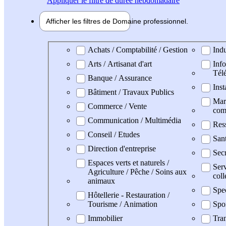
Appliquer
le filtre de durée hebdomadaire
Afficher les filtres de
Domaine pro
fessionnel
Domaine professionel
Achats / Comptabilité / Gestion
Indu
Arts / Artisanat d'art
Info
Tél
Banque / Assurance
Inst
Bâtiment / Travaux Publics
Mark
Commerce / Vente
com
Communication / Multimédia
Res
Conseil / Etudes
San
Direction d'entreprise
Secr
Espaces verts et naturels /
Serv
Agriculture / Pêche / Soins aux
coll
animaux
Spe
Hôtellerie - Restauration /
Tourisme / Animation
Spo
Immobilier
Tran