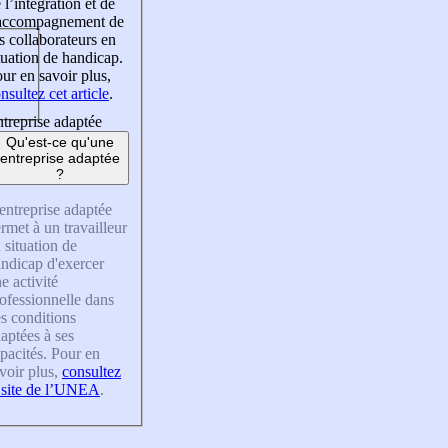
 l’intégration et de
’accompagnement de
s collaborateurs en
tuation de handicap.
ur en savoir plus,
nsultez cet article
.
treprise adaptée
Qu'est-ce qu'une
entreprise adaptée
?
entreprise adaptée
rmet à un travailleur
 situation de
ndicap d'exercer
e activité
ofessionnelle dans
s conditions
aptées à ses
pacités. Pour en
voir plus,
consultez
 site de l’UNEA
.