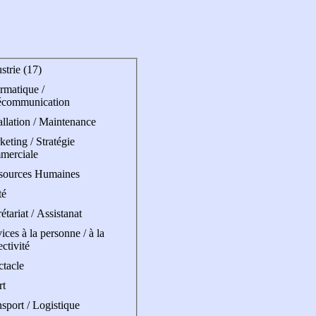
strie (17)
rmatique /
écommunication
allation / Maintenance
eting / Stratégie
merciale
sources Humaines
té
étariat / Assistanat
ices à la personne / à la
ectivité
ctacle
rt
sport / Logistique