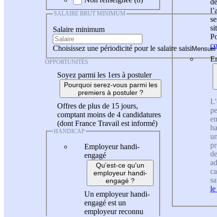
de
l
SALAIRE BRUT MINIMUM
se
si
Salaire minimum
Po
co
Choisissez une périodicité pour le salaire saisi
En
OPPORTUNITÉS
Soyez parmi les 1ers à postuler
Pourquoi serez-vous parmi les
premiers à postuler ?
L'
Offres de plus de 15 jours,
pe
comptant moins de 4 candidatures
en
(dont France Travail est informé)
ha
HANDICAP
un
pr
Employeur handi-
de
engagé
ad
Qu'est-ce qu'un
ca
employeur handi-
sa
engagé ?
le
Un employeur handi-
engagé est un
employeur reconnu