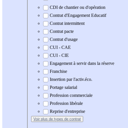
CDI de chantier ou d'opération
Contrat d'Engagement Educatif
Contrat intermittent
Contrat pacte
Contrat d'usage
CUI - CAE
CUI - CIE
Engagement à servir dans la réserve
Franchise
Insertion par l'activ.éco.
Portage salarial
Profession commerciale
Profession libérale
Reprise d'entreprise
Voir plus
de types de contrat