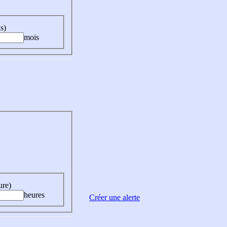
s)
mois
ure)
heures
Créer une alerte