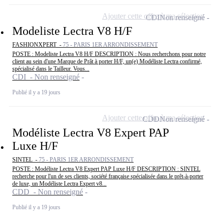
Ajouter cette offre à ma sélection
CDI
Non renseigné
Modeliste Lectra V8 H/F
FASHIONXPERT -
75 - PARIS 1ER ARRONDISSEMENT
POSTE : Modeliste Lectra V8 H/F DESCRIPTION : Nous recherchons pour notre
client au sein d'une Marque de Prât à porter H/F, un(e) Modéliste Lectra confirmé,
spécialisé dans le Tailleur. Vous...
CDI - Non renseigné
Publié il y a 19 jours
Ajouter cette offre à ma sélection
CDD
Non renseigné
Modéliste Lectra V8 Expert PAP
Luxe H/F
SINTEL -
75 - PARIS 1ER ARRONDISSEMENT
POSTE : Modéliste Lectra V8 Expert PAP Luxe H/F DESCRIPTION : SINTEL
recherche pour l'un de ses clients, société française spécialisée dans le prêt-à-porter
de luxe, un Modéliste Lectra Expert v8...
CDD - Non renseigné
Publié il y a 19 jours