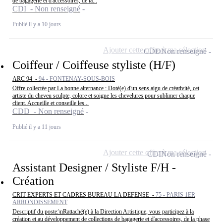
de bagagerie et d'accessoires, de la...
CDI - Non renseigné
Publié il y a 10 jours
Ajouter cette offre à ma sélection
CDD
Non renseigné
Coiffeur / Coiffeuse styliste (H/F)
ARC 94 -
94 - FONTENAY-SOUS-BOIS
Offre collectée par La bonne alternance : Doté(e) d'un sens aigu de créativité, cet
artiste du cheveu sculpte, colore et soigne les chevelures pour sublimer chaque
client. Accueille et conseille les...
CDD - Non renseigné
Publié il y a 11 jours
Ajouter cette offre à ma sélection
CDI
Non renseigné
Assistant Designer / Styliste F/H -
Création
CRIT EXPERTS ET CADRES BUREAU LA DEFENSE -
75 - PARIS 1ER
ARRONDISSEMENT
Descriptif du poste:\nRattaché(e) à la Direction Artistique, vous participez à la
création et au développement de collections de bagagerie et d'accessoires, de la phase