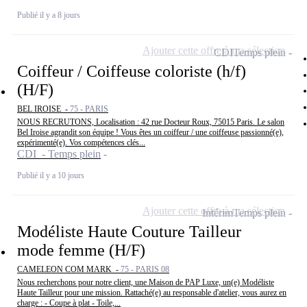
Publié il y a 8 jours
Ajouter cette offre à ma sélection
CDI
Temps plein
Coiffeur / Coiffeuse coloriste (h/f)
(H/F)
BEL IROISE -
75 - PARIS
NOUS RECRUTONS, Localisation : 42 rue Docteur Roux, 75015 Paris. Le salon
Bel Iroise agrandit son équipe ! Vous êtes un coiffeur / une coiffeuse passionné(e),
expérimenté(e). Vos compétences clés...
CDI - Temps plein
Publié il y a 10 jours
Ajouter cette offre à ma sélection
Intérim
Temps plein
Modéliste Haute Couture Tailleur
mode femme (H/F)
CAMELEON COM MARK -
75 - PARIS 08
Nous recherchons pour notre client, une Maison de PAP Luxe, un(e) Modéliste
Haute Tailleur pour une mission. Rattaché(e) au responsable d'atelier, vous aurez en
charge : - Coupe à plat - Toile,...