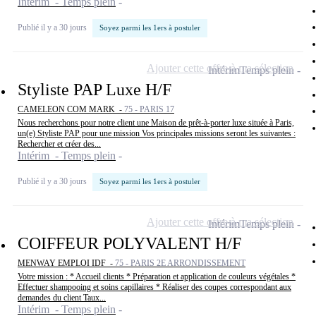
Intérim - Temps plein
Publié il y a 30 jours
Soyez parmi les 1ers à postuler
Ajouter cette offre à ma sélection
Intérim
Temps plein
Styliste PAP Luxe H/F
CAMELEON COM MARK -
75 - PARIS 17
Nous recherchons pour notre client une Maison de prêt-à-porter luxe située à Paris,
un(e) Styliste PAP pour une mission Vos principales missions seront les suivantes :
Rechercher et créer des...
Intérim - Temps plein
Publié il y a 30 jours
Soyez parmi les 1ers à postuler
Ajouter cette offre à ma sélection
Intérim
Temps plein
COIFFEUR POLYVALENT H/F
MENWAY EMPLOI IDF -
75 - PARIS 2E ARRONDISSEMENT
Votre mission : * Accueil clients * Préparation et application de couleurs végétales *
Effectuer shampooing et soins capillaires * Réaliser des coupes correspondant aux
demandes du client Taux...
Intérim - Temps plein