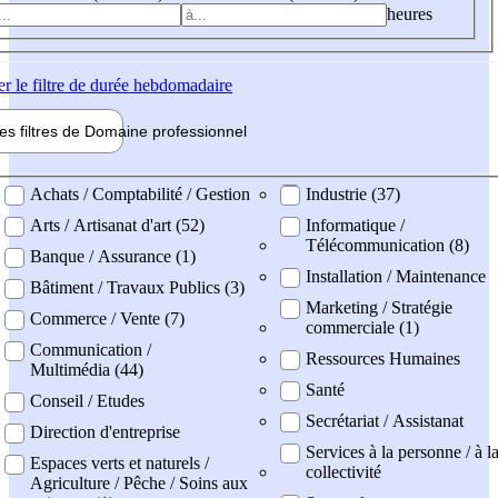
heures
er
le filtre de durée hebdomadaire
les filtres de
Domaine pro
fessionnel
ne professionel
Achats / Comptabilité / Gestion
Industrie (37)
Arts / Artisanat d'art (52)
Informatique /
Télécommunication (8)
Banque / Assurance (1)
Installation / Maintenance
Bâtiment / Travaux Publics (3)
Marketing / Stratégie
Commerce / Vente (7)
commerciale (1)
Communication /
Ressources Humaines
Multimédia (44)
Santé
Conseil / Etudes
Secrétariat / Assistanat
Direction d'entreprise
Services à la personne / à l
Espaces verts et naturels /
collectivité
Agriculture / Pêche / Soins aux