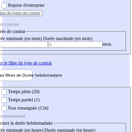
Reprise d'entreprise
plus
de types de contrat
 DE CONTRAT
ée de contrat
ée minimale (en mois)
Durée maximale (en mois)
mois
er
le filtre du type de contrat
les filtres de
Durée hebdo
madaire
 hebdomadaire
Temps plein (20)
Temps partiel (1)
Non renseignée (134)
 HEBDOMADAIRE
cisez la durée hebdomadaire :
ée minimale (en heure)
Durée maximale (en heure)