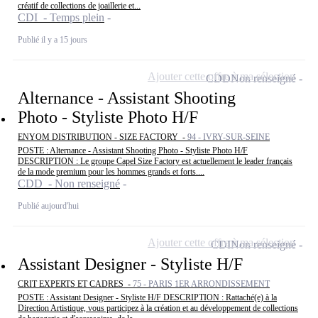
créatif de collections de joaillerie et...
CDI - Temps plein
Publié il y a 15 jours
Ajouter cette offre à ma sélection
CDD
Non renseigné
Alternance - Assistant Shooting
Photo - Styliste Photo H/F
ENYOM DISTRIBUTION - SIZE FACTORY -
94 - IVRY-SUR-SEINE
POSTE : Alternance - Assistant Shooting Photo - Styliste Photo H/F
DESCRIPTION : Le groupe Capel Size Factory est actuellement le leader français
de la mode premium pour les hommes grands et forts....
CDD - Non renseigné
Publié aujourd'hui
Ajouter cette offre à ma sélection
CDI
Non renseigné
Assistant Designer - Styliste H/F
CRIT EXPERTS ET CADRES -
75 - PARIS 1ER ARRONDISSEMENT
POSTE : Assistant Designer - Styliste H/F DESCRIPTION : Rattaché(e) à la
Direction Artistique, vous participez à la création et au développement de collections