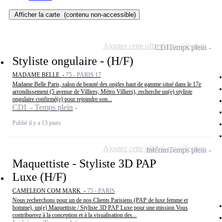
Afficher la carte
(contenu non-accessible)
Ajouter cette offre à ma sélection
CDI
Temps plein
Styliste ongulaire - (H/F)
MADAME BELLE -
75 - PARIS 17
Madame Belle Paris, salon de beauté des ongles haut de gamme situé dans le 17e
arrondissement (5 avenue de Villiers, Métro Villiers), recherche un(e) styliste
ongulaire confirmé(e) pour rejoindre son...
CDI - Temps plein
Publié il y a 13 jours
Ajouter cette offre à ma sélection
Intérim
Temps plein
Maquettiste - Styliste 3D PAP
Luxe (H/F)
CAMELEON COM MARK -
75 - PARIS
Nous recherchons pour un de nos Clients Parisiens (PAP de luxe femme et
homme), un(e) Maquettiste / Styliste 3D PAP Luxe pour une mission Vous
contribuerez à la conception et à la visualisation des...