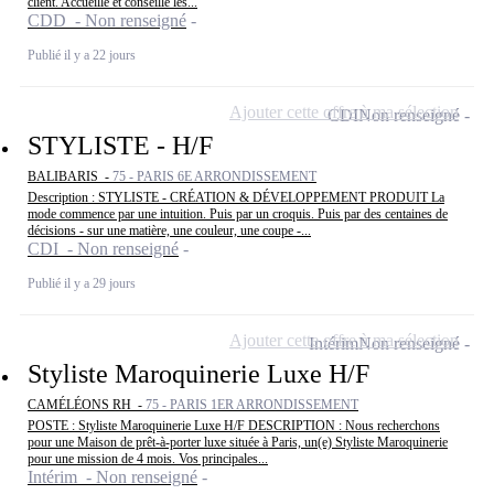
client. Accueille et conseille les...
CDD - Non renseigné
Publié il y a 22 jours
Ajouter cette offre à ma sélection
CDI
Non renseigné
STYLISTE - H/F
BALIBARIS -
75 - PARIS 6E ARRONDISSEMENT
Description : STYLISTE - CRÉATION & DÉVELOPPEMENT PRODUIT La
mode commence par une intuition. Puis par un croquis. Puis par des centaines de
décisions - sur une matière, une couleur, une coupe -...
CDI - Non renseigné
Publié il y a 29 jours
Ajouter cette offre à ma sélection
Intérim
Non renseigné
Styliste Maroquinerie Luxe H/F
CAMÉLÉONS RH -
75 - PARIS 1ER ARRONDISSEMENT
POSTE : Styliste Maroquinerie Luxe H/F DESCRIPTION : Nous recherchons
pour une Maison de prêt-à-porter luxe située à Paris, un(e) Styliste Maroquinerie
pour une mission de 4 mois. Vos principales...
Intérim - Non renseigné