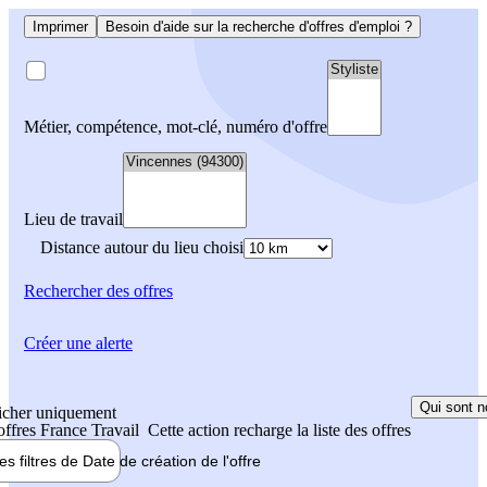
Imprimer
Besoin d'aide sur la recherche d'offres d'emploi ?
Métier, compétence, mot-clé, numéro d'offre
Lieu de travail
Distance autour du lieu choisi
Rechercher
des offres
Créer une alerte
Qui sont n
icher uniquement
 offres France Travail
Cette action recharge la liste des offres
les filtres de
Date de création
de l'offre