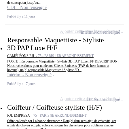
de conception jusqu'au...
CDI - Non renseigné
Publié il y a 11 jours
Ajouter cette offre à ma sélection
Intérim
Non renseigné
Responsable Maquettiste - Styliste
3D PAP Luxe H/F
CAMÉLÉONS RH -
75 - PARIS 1ER ARRONDISSEMENT
POSTE : Responsable Maquettiste - Styliste 3D PAP Luxe H/F DESCRIPTION :
Nous recherchons pour un de nos Clients Parisiens (PAP de luxe femme et
homme), un(e) responsable Maquettiste / Styliste 3D...
Intérim - Non renseigné
Publié il y a 17 jours
Ajouter cette offre à ma sélection
CDD
Non renseigné
Coiffeur / Coiffeuse styliste (H/F)
RJL EMPRESA -
75 - PARIS 9E ARRONDISSEMENT
Offre collectée par La bonne alternance : Doté(e) d'un sens aigu de créativité, cet
artiste du cheveu sculpte, colore et soigne les chevelures pour sublimer chaque