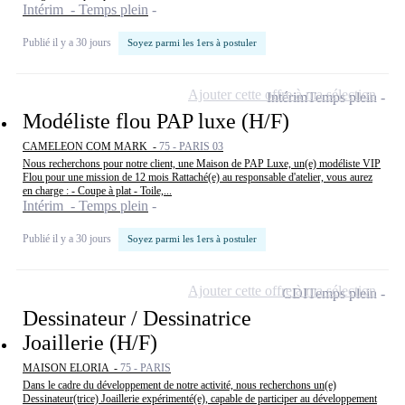
Intérim - Temps plein
Publié il y a 30 jours
Soyez parmi les 1ers à postuler
Ajouter cette offre à ma sélection
Intérim
Temps plein
Modéliste flou PAP luxe (H/F)
CAMELEON COM MARK -
75 - PARIS 03
Nous recherchons pour notre client, une Maison de PAP Luxe, un(e) modéliste VIP
Flou pour une mission de 12 mois Rattaché(e) au responsable d'atelier, vous aurez
en charge : - Coupe à plat - Toile,...
Intérim - Temps plein
Publié il y a 30 jours
Soyez parmi les 1ers à postuler
Ajouter cette offre à ma sélection
CDI
Temps plein
Dessinateur / Dessinatrice
Joaillerie (H/F)
MAISON ELORIA -
75 - PARIS
Dans le cadre du développement de notre activité, nous recherchons un(e)
Dessinateur(trice) Joaillerie expérimenté(e), capable de participer au développement