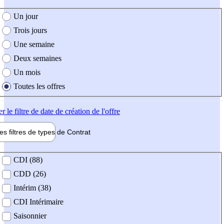
e création de l'offre
Un jour
Trois jours
Une semaine
Deux semaines
Un mois
Toutes les offres
er
le filtre de date de création de l'offre
les filtres de types de
Contrat
de contrat
CDI (88)
CDD (26)
Intérim (38)
CDI Intérimaire
Saisonnier