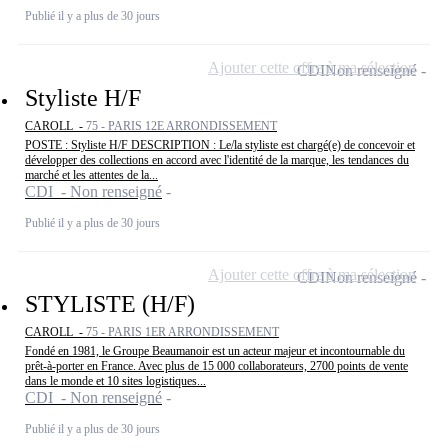
Publié il y a plus de 30 jours
Ajouter cette offre à ma sélection
CDI
Non renseigné
Styliste H/F
CAROLL -
75 - PARIS 12E ARRONDISSEMENT
POSTE : Styliste H/F DESCRIPTION : Le/la styliste est chargé(e) de concevoir et
développer des collections en accord avec l'identité de la marque, les tendances du
marché et les attentes de la...
CDI - Non renseigné
Publié il y a plus de 30 jours
Ajouter cette offre à ma sélection
CDI
Non renseigné
STYLISTE (H/F)
CAROLL -
75 - PARIS 1ER ARRONDISSEMENT
Fondé en 1981, le Groupe Beaumanoir est un acteur majeur et incontournable du
prêt-à-porter en France. Avec plus de 15 000 collaborateurs, 2700 points de vente
dans le monde et 10 sites logistiques...
CDI - Non renseigné
Publié il y a plus de 30 jours