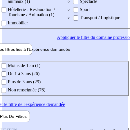
animaux (1)
Spectacle
Hôtellerie - Restauration /
Sport
Tourisme / Animation (1)
Transport / Logistique
Immobilier
Appliquer
le filtre du domaine professi
es filtres liés à l'
Expérience
demandée
ience demandée
Moins de 1 an (1)
De 1 à 3 ans (26)
Plus de 3 ans (29)
Non renseignée (76)
er
le filtre de l'expérience demandée
Plus De
Filtres