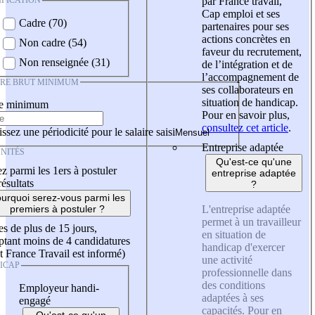
IFICATION
par France travail,
Cap emploi et ses
Cadre (70)
partenaires pour ses
actions concrètes en
Non cadre (54)
faveur du recrutement,
Non renseignée (31)
de l’intégration et de
l’accompagnement de
IRE BRUT MINIMUM
ses collaborateurs en
situation de handicap.
re minimum
Pour en savoir plus,
consultez cet article
.
ssez une périodicité pour le salaire saisi
Entreprise adaptée
NITÉS
Qu'est-ce qu'une
z parmi les 1ers à postuler
entreprise adaptée
résultats
?
urquoi serez-vous parmi les
L'entreprise adaptée
premiers à postuler ?
permet à un travailleur
es de plus de 15 jours,
en situation de
tant moins de 4 candidatures
handicap d'exercer
t France Travail est informé)
une activité
ICAP
professionnelle dans
des conditions
Employeur handi-
adaptées à ses
engagé
capacités. Pour en
Qu'est-ce qu'un