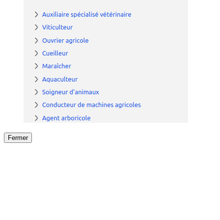
Fermer
Fermer
le détail de l'offre
/
Offre
sur
Offre précéden