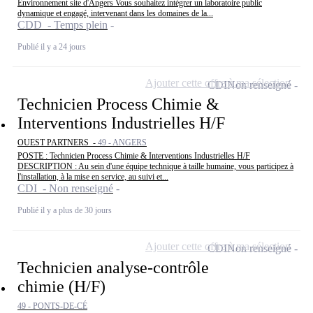
Environnement site d'Angers Vous souhaitez intégrer un laboratoire public
dynamique et engagé, intervenant dans les domaines de la...
CDD - Temps plein
Publié il y a 24 jours
Ajouter cette offre à ma sélection
CDI
Non renseigné
Technicien Process Chimie &
Interventions Industrielles H/F
OUEST PARTNERS -
49 - ANGERS
POSTE : Technicien Process Chimie & Interventions Industrielles H/F
DESCRIPTION : Au sein d'une équipe technique à taille humaine, vous participez à
l'installation, à la mise en service, au suivi et...
CDI - Non renseigné
Publié il y a plus de 30 jours
Ajouter cette offre à ma sélection
CDI
Non renseigné
Technicien analyse-contrôle
chimie (H/F)
49 - PONTS-DE-CÉ