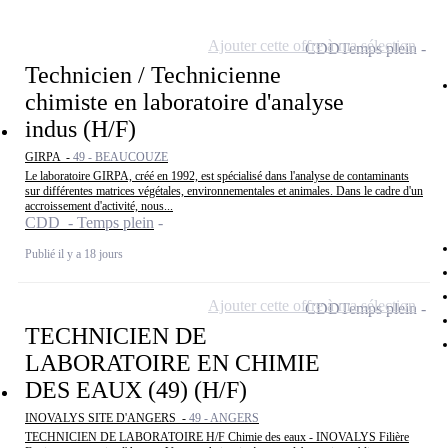
Ajouter cette offre à ma sélection
CDD
Temps plein
Technicien / Technicienne
chimiste en laboratoire d'analyse
indus (H/F)
GIRPA -
49 - BEAUCOUZE
Le laboratoire GIRPA, créé en 1992, est spécialisé dans l'analyse de contaminants
sur différentes matrices végétales, environnementales et animales. Dans le cadre d'un
accroissement d'activité, nous...
CDD - Temps plein
Publié il y a 18 jours
Ajouter cette offre à ma sélection
CDD
Temps plein
TECHNICIEN DE
LABORATOIRE EN CHIMIE
DES EAUX (49) (H/F)
INOVALYS SITE D'ANGERS -
49 - ANGERS
TECHNICIEN DE LABORATOIRE H/F Chimie des eaux - INOVALYS Filière