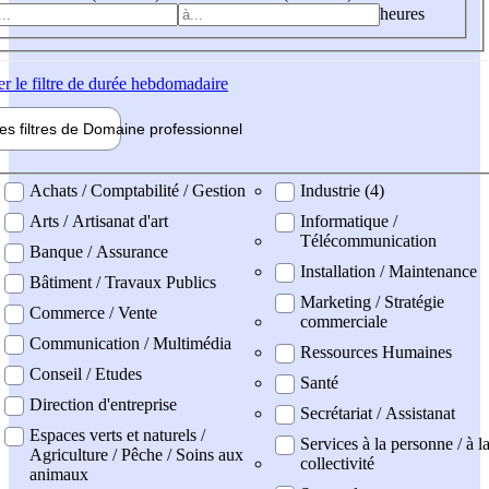
heures
er
le filtre de durée hebdomadaire
les filtres de
Domaine pro
fessionnel
ne professionel
Achats / Comptabilité / Gestion
Industrie (4)
Arts / Artisanat d'art
Informatique /
Télécommunication
Banque / Assurance
Installation / Maintenance
Bâtiment / Travaux Publics
Marketing / Stratégie
Commerce / Vente
commerciale
Communication / Multimédia
Ressources Humaines
Conseil / Etudes
Santé
Direction d'entreprise
Secrétariat / Assistanat
Espaces verts et naturels /
Services à la personne / à l
Agriculture / Pêche / Soins aux
collectivité
animaux