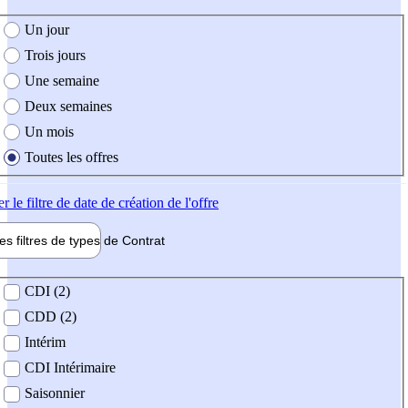
e création de l'offre
Un jour
Trois jours
Une semaine
Deux semaines
Un mois
Toutes les offres
er
le filtre de date de création de l'offre
les filtres de types de
Contrat
de contrat
CDI (2)
CDD (2)
Intérim
CDI Intérimaire
Saisonnier