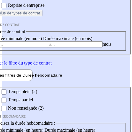
Reprise d'entreprise
plus
de types de contrat
 DE CONTRAT
ée de contrat
ée minimale (en mois)
Durée maximale (en mois)
mois
er
le filtre du type de contrat
les filtres de
Durée hebdo
madaire
 hebdomadaire
Temps plein (2)
Temps partiel
Non renseignée (2)
 HEBDOMADAIRE
cisez la durée hebdomadaire :
ée minimale (en heure)
Durée maximale (en heure)