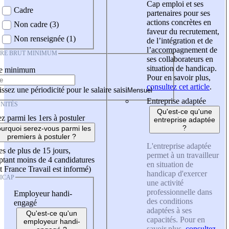
Cap emploi et ses
Cadre
partenaires pour ses
actions concrètes en
Non cadre (3)
faveur du recrutement,
Non renseignée (1)
de l’intégration et de
l’accompagnement de
IRE BRUT MINIMUM
ses collaborateurs en
situation de handicap.
re minimum
Pour en savoir plus,
consultez cet article
.
ssez une périodicité pour le salaire saisi
Entreprise adaptée
NITÉS
Qu'est-ce qu'une
z parmi les 1ers à postuler
entreprise adaptée
?
urquoi serez-vous parmi les
premiers à postuler ?
L'entreprise adaptée
es de plus de 15 jours,
permet à un travailleur
tant moins de 4 candidatures
en situation de
t France Travail est informé)
handicap d'exercer
ICAP
une activité
professionnelle dans
Employeur handi-
des conditions
engagé
adaptées à ses
Qu'est-ce qu'un
capacités. Pour en
employeur handi-
savoir plus,
consultez