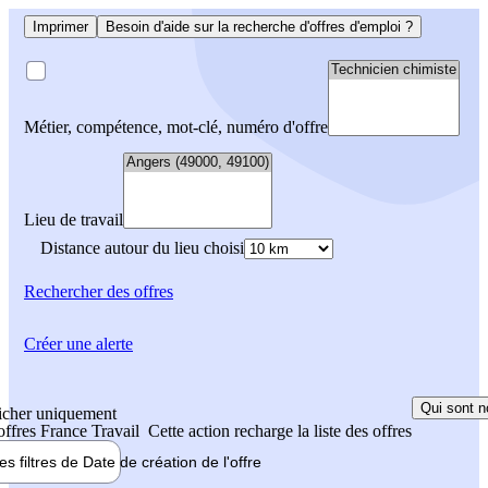
Imprimer
Besoin d'aide sur la recherche d'offres d'emploi ?
Métier, compétence, mot-clé, numéro d'offre
Lieu de travail
Distance autour du lieu choisi
Rechercher
des offres
Créer une alerte
Qui sont n
icher uniquement
 offres France Travail
Cette action recharge la liste des offres
les filtres de
Date de création
de l'offre