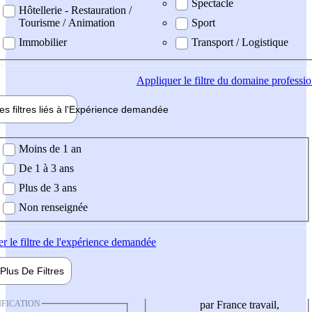
Spectacle
Hôtellerie - Restauration /
Tourisme / Animation
Sport
Immobilier
Transport / Logistique
Appliquer
le filtre du domaine professi
es filtres liés à l'
Expérience
demandée
ience demandée
Moins de 1 an
De 1 à 3 ans
Plus de 3 ans
Non renseignée
er
le filtre de l'expérience demandée
Plus De
Filtres
IFICATION
par France travail,