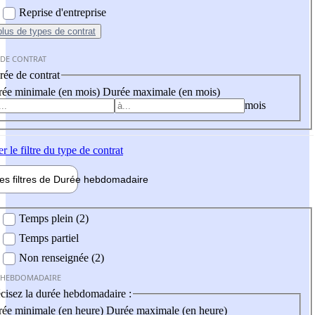
Reprise d'entreprise
plus
de types de contrat
 DE CONTRAT
ée de contrat
ée minimale (en mois)
Durée maximale (en mois)
mois
er
le filtre du type de contrat
les filtres de
Durée hebdo
madaire
 hebdomadaire
Temps plein (2)
Temps partiel
Non renseignée (2)
 HEBDOMADAIRE
cisez la durée hebdomadaire :
ée minimale (en heure)
Durée maximale (en heure)