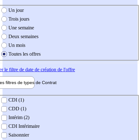
e création de l'offre
Un jour
Trois jours
Une semaine
Deux semaines
Un mois
Toutes les offres
er
le filtre de date de création de l'offre
les filtres de types de
Contrat
de contrat
CDI (1)
CDD (1)
Intérim (2)
CDI Intérimaire
Saisonnier