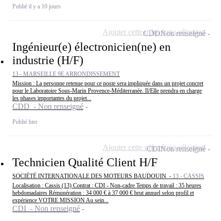
Publié il y a 10 jours
Ajouter cette offre à ma sélection
CDD
Non renseigné
Ingénieur(e) électronicien(ne) en
industrie (H/F)
13 - MARSEILLE 9E ARRONDISSEMENT
Mission : La personne retenue pour ce poste sera impliquée dans un projet concret
pour le Laboratoire Sous-Marin Provence-Méditerranée. Il/Elle prendra en charge
les phases importantes du projet...
CDD - Non renseigné
Publié hier
Ajouter cette offre à ma sélection
CDI
Non renseigné
Technicien Qualité Client H/F
SOCIÉTÉ INTERNATIONALE DES MOTEURS BAUDOUIN -
13 - CASSIS
Localisation : Cassis (13) Contrat : CDI - Non-cadre Temps de travail : 35 heures
hebdomadaires Rémunération : 34 000 € à 37 000 € brut annuel selon profil et
expérience VOTRE MISSION Au sein...
CDI - Non renseigné