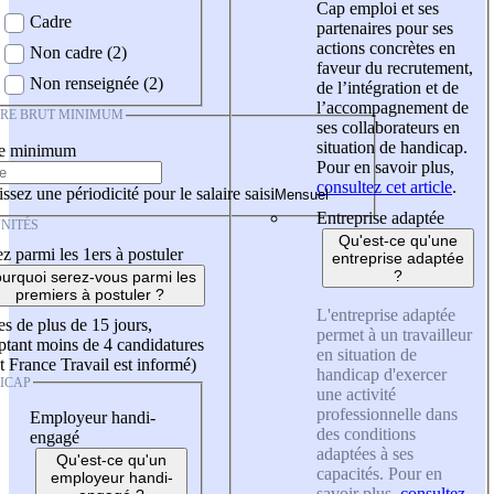
Cap emploi et ses
Cadre
partenaires pour ses
actions concrètes en
Non cadre (2)
faveur du recrutement,
Non renseignée (2)
de l’intégration et de
l’accompagnement de
IRE BRUT MINIMUM
ses collaborateurs en
situation de handicap.
re minimum
Pour en savoir plus,
consultez cet article
.
ssez une périodicité pour le salaire saisi
Entreprise adaptée
NITÉS
Qu'est-ce qu'une
z parmi les 1ers à postuler
entreprise adaptée
?
urquoi serez-vous parmi les
premiers à postuler ?
L'entreprise adaptée
es de plus de 15 jours,
permet à un travailleur
tant moins de 4 candidatures
en situation de
t France Travail est informé)
handicap d'exercer
ICAP
une activité
professionnelle dans
Employeur handi-
des conditions
engagé
adaptées à ses
Qu'est-ce qu'un
capacités. Pour en
employeur handi-
savoir plus,
consultez