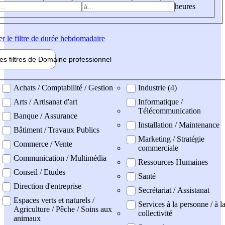
heures
er
le filtre de durée hebdomadaire
les filtres de
Domaine pro
fessionnel
ne professionel
Achats / Comptabilité / Gestion
Industrie (4)
Arts / Artisanat d'art
Informatique /
Télécommunication
Banque / Assurance
Installation / Maintenance
Bâtiment / Travaux Publics
Marketing / Stratégie
Commerce / Vente
commerciale
Communication / Multimédia
Ressources Humaines
Conseil / Etudes
Santé
Direction d'entreprise
Secrétariat / Assistanat
Espaces verts et naturels /
Services à la personne / à l
Agriculture / Pêche / Soins aux
collectivité
animaux