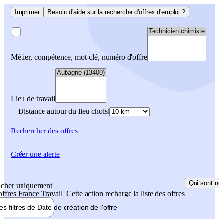
Imprimer
Besoin d'aide sur la recherche d'offres d'emploi ?
Métier, compétence, mot-clé, numéro d'offre
Lieu de travail
Distance autour du lieu choisi
Rechercher
des offres
Créer une alerte
Qui sont n
icher uniquement
 offres France Travail
Cette action recharge la liste des offres
les filtres de
Date de création
de l'offre