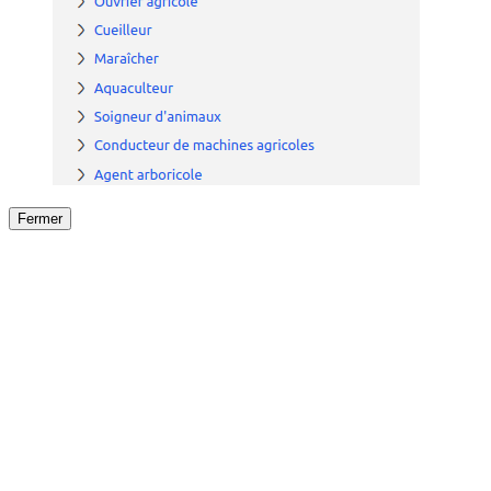
Fermer
Fermer
le détail de l'offre
/
Offre
sur
Offre précéden