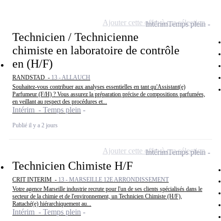
Ajouter cette offre à ma sélection
Intérim
Temps plein
Technicien / Technicienne
chimiste en laboratoire de contrôle
en (H/F)
RANDSTAD -
13 - ALLAUCH
Souhaitez-vous contribuer aux analyses essentielles en tant qu'Assistant(e)
Parfumeur (F/H) ? Vous assurez la préparation précise de compositions parfumées,
en veillant au respect des procédures et...
Intérim - Temps plein
Publié il y a 2 jours
Ajouter cette offre à ma sélection
Intérim
Temps plein
Technicien Chimiste H/F
CRIT INTERIM -
13 - MARSEILLE 12E ARRONDISSEMENT
Votre agence Marseille industrie recrute pour l'un de ses clients spécialisés dans le
secteur de la chimie et de l'environnement, un Technicien Chimiste (H/F),
Rattaché(e) hiérarchiquement au...
Intérim - Temps plein