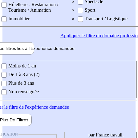
Spectacle
Hôtellerie - Restauration /
Tourisme / Animation
Sport
Immobilier
Transport / Logistique
Appliquer
le filtre du domaine professi
es filtres liés à l'
Expérience
demandée
ience demandée
Moins de 1 an
De 1 à 3 ans (2)
Plus de 3 ans
Non renseignée
er
le filtre de l'expérience demandée
Plus De
Filtres
IFICATION
par France travail,