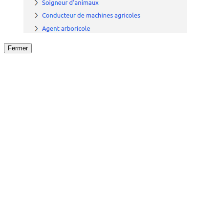
Fermer
Fermer
le détail de l'offre
/
Offre
sur
Offre précéden