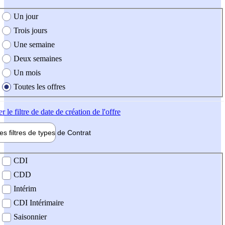
e création de l'offre
Un jour
Trois jours
Une semaine
Deux semaines
Un mois
Toutes les offres
er
le filtre de date de création de l'offre
les filtres de types de
Contrat
de contrat
CDI
CDD
Intérim
CDI Intérimaire
Saisonnier