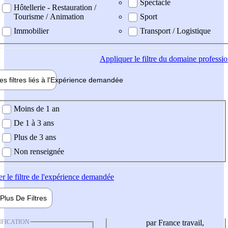
Spectacle
Hôtellerie - Restauration /
Tourisme / Animation
Sport
Immobilier
Transport / Logistique
Appliquer
le filtre du domaine professi
es filtres liés à l'
Expérience
demandée
ience demandée
Moins de 1 an
De 1 à 3 ans
Plus de 3 ans
Non renseignée
er
le filtre de l'expérience demandée
Plus De
Filtres
IFICATION
par France travail,