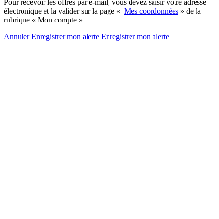
Pour recevoir les offres par e-mail, vous devez saisir votre adresse
électronique et la valider sur la page «
Mes coordonnées
» de la
rubrique « Mon compte »
Annuler
Enregistrer mon alerte
Enregistrer
mon alerte