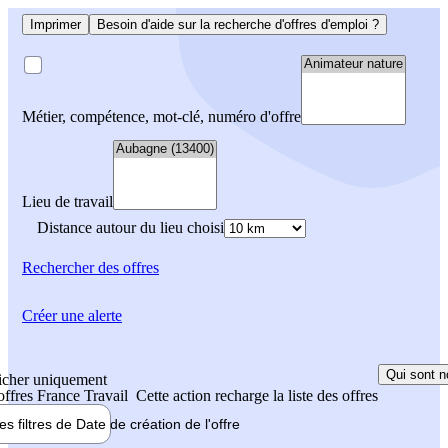
Imprimer
Besoin d'aide sur la recherche d'offres d'emploi ?
Métier, compétence, mot-clé, numéro d'offre
Lieu de travail
Distance autour du lieu choisi
Rechercher
des offres
Créer une alerte
Qui sont n
icher uniquement
 offres France Travail
Cette action recharge la liste des offres
les filtres de
Date de création
de l'offre