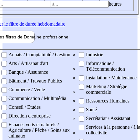
heures
er
le filtre de durée hebdomadaire
les filtres de
Domaine pro
fessionnel
ne professionel
Achats / Comptabilité / Gestion
Industrie
Arts / Artisanat d'art
Informatique /
Télécommunication
Banque / Assurance
Installation / Maintenance
Bâtiment / Travaux Publics
Marketing / Stratégie
Commerce / Vente
commerciale
Communication / Multimédia
Ressources Humaines
Conseil / Etudes
Santé
Direction d'entreprise
Secrétariat / Assistanat
Espaces verts et naturels /
Services à la personne / à l
Agriculture / Pêche / Soins aux
collectivité
animaux