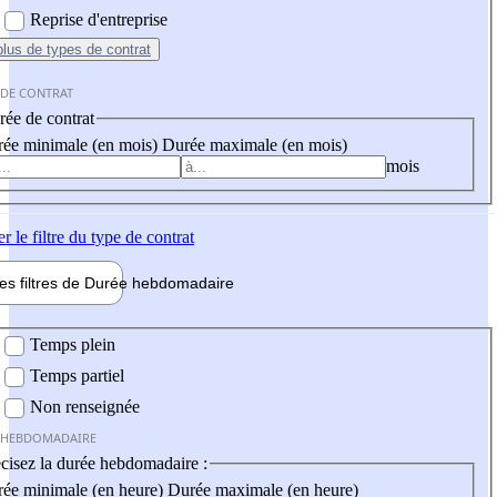
Reprise d'entreprise
plus
de types de contrat
 DE CONTRAT
ée de contrat
ée minimale (en mois)
Durée maximale (en mois)
mois
er
le filtre du type de contrat
les filtres de
Durée hebdo
madaire
 hebdomadaire
Temps plein
Temps partiel
Non renseignée
 HEBDOMADAIRE
cisez la durée hebdomadaire :
ée minimale (en heure)
Durée maximale (en heure)