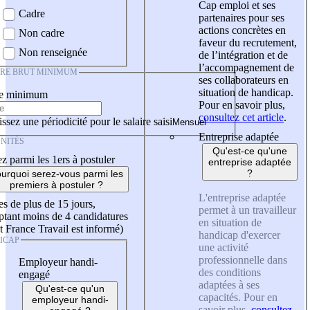
Cap emploi et ses
Cadre
partenaires pour ses
actions concrètes en
Non cadre
faveur du recrutement,
Non renseignée
de l’intégration et de
l’accompagnement de
IRE BRUT MINIMUM
ses collaborateurs en
situation de handicap.
re minimum
Pour en savoir plus,
consultez cet article
.
ssez une périodicité pour le salaire saisi
Entreprise adaptée
NITÉS
Qu'est-ce qu'une
z parmi les 1ers à postuler
entreprise adaptée
?
urquoi serez-vous parmi les
premiers à postuler ?
L'entreprise adaptée
es de plus de 15 jours,
permet à un travailleur
tant moins de 4 candidatures
en situation de
t France Travail est informé)
handicap d'exercer
ICAP
une activité
professionnelle dans
Employeur handi-
des conditions
engagé
adaptées à ses
Qu'est-ce qu'un
capacités. Pour en
employeur handi-
savoir plus,
consultez