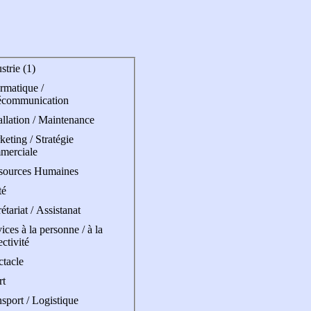
strie (1)
rmatique /
écommunication
allation / Maintenance
eting / Stratégie
merciale
sources Humaines
té
étariat / Assistanat
ices à la personne / à la
ectivité
ctacle
rt
sport / Logistique