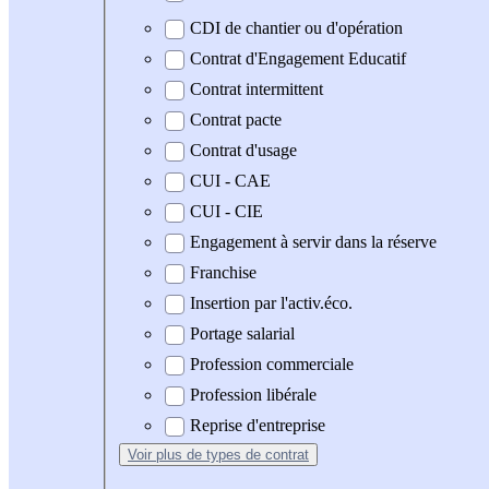
CDI de chantier ou d'opération
Contrat d'Engagement Educatif
Contrat intermittent
Contrat pacte
Contrat d'usage
CUI - CAE
CUI - CIE
Engagement à servir dans la réserve
Franchise
Insertion par l'activ.éco.
Portage salarial
Profession commerciale
Profession libérale
Reprise d'entreprise
Voir plus
de types de contrat