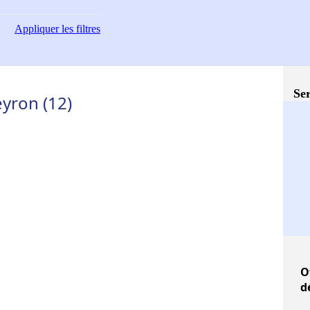
Appliquer
les filtres
Ser
eyron (12)
O
d