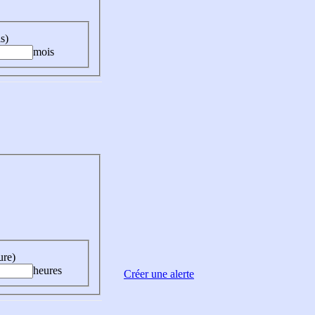
s)
mois
ure)
heures
Créer une alerte