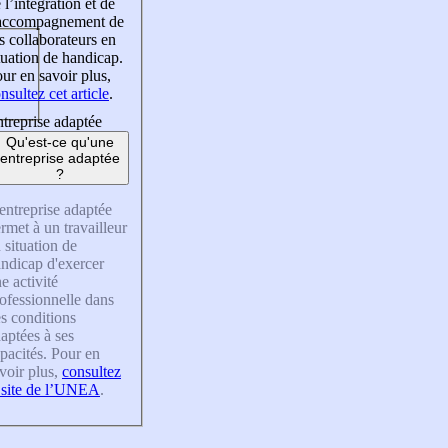
 l’intégration et de
’accompagnement de
s collaborateurs en
tuation de handicap.
ur en savoir plus,
nsultez cet article
.
treprise adaptée
Qu'est-ce qu'une
entreprise adaptée
?
entreprise adaptée
rmet à un travailleur
 situation de
ndicap d'exercer
e activité
ofessionnelle dans
s conditions
aptées à ses
pacités. Pour en
voir plus,
consultez
 site de l’UNEA
.