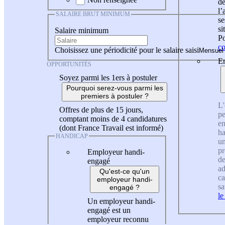
de
l
SALAIRE BRUT MINIMUM
se
si
Salaire minimum
Po
co
Choisissez une périodicité pour le salaire saisi
En
OPPORTUNITÉS
Soyez parmi les 1ers à postuler
Pourquoi serez-vous parmi les
premiers à postuler ?
L'
Offres de plus de 15 jours,
pe
comptant moins de 4 candidatures
en
(dont France Travail est informé)
ha
HANDICAP
un
pr
Employeur handi-
de
engagé
ad
Qu'est-ce qu'un
ca
employeur handi-
sa
engagé ?
le
Un employeur handi-
engagé est un
employeur reconnu