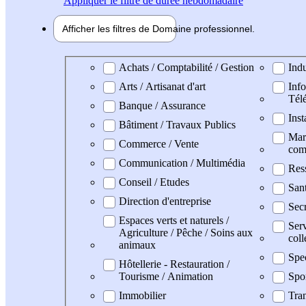
Appliquer
le filtre de durée hebdomadaire
Afficher les filtres de
Domaine pro
fessionnel
Domaine professionel
Achats / Comptabilité / Gestion
Indu
Arts / Artisanat d'art
Info
Tél
Banque / Assurance
Inst
Bâtiment / Travaux Publics
Mark
Commerce / Vente
com
Communication / Multimédia
Res
Conseil / Etudes
San
Direction d'entreprise
Secr
Espaces verts et naturels /
Serv
Agriculture / Pêche / Soins aux
coll
animaux
Spe
Hôtellerie - Restauration /
Tourisme / Animation
Spo
Immobilier
Tran