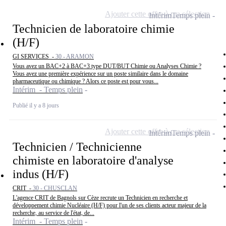
Ajouter cette offre à ma sélection
Intérim
Temps plein
Technicien de laboratoire chimie
(H/F)
GI SERVICES -
30 - ARAMON
Vous avez un BAC+2 à BAC+3 type DUT/BUT Chimie ou Analyses Chimie ?
Vous avez une première expérience sur un poste similaire dans le domaine
pharmaceutique ou chimique ? Alors ce poste est pour vous...
Intérim - Temps plein
Publié il y a 8 jours
Ajouter cette offre à ma sélection
Intérim
Temps plein
Technicien / Technicienne
chimiste en laboratoire d'analyse
indus (H/F)
CRIT -
30 - CHUSCLAN
L'agence CRIT de Bagnols sur Cèze recrute un Technicien en recherche et
développement chimie Nucléaire (H/F) pour l'un de ses clients acteur majeur de la
recherche, au service de l'état, de...
Intérim - Temps plein