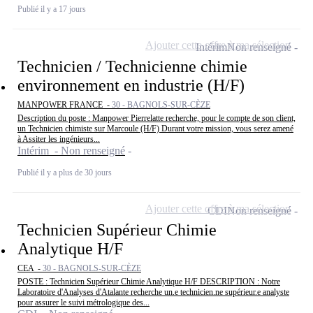
Publié il y a 17 jours
Ajouter cette offre à ma sélection
Intérim
Non renseigné
Technicien / Technicienne chimie
environnement en industrie (H/F)
MANPOWER FRANCE -
30 - BAGNOLS-SUR-CÈZE
Description du poste : Manpower Pierrelatte recherche, pour le compte de son client,
un Technicien chimiste sur Marcoule (H/F) Durant votre mission, vous serez amené
à Assiter les ingénieurs...
Intérim - Non renseigné
Publié il y a plus de 30 jours
Ajouter cette offre à ma sélection
CDI
Non renseigné
Technicien Supérieur Chimie
Analytique H/F
CEA -
30 - BAGNOLS-SUR-CÈZE
POSTE : Technicien Supérieur Chimie Analytique H/F DESCRIPTION : Notre
Laboratoire d'Analyses d'Atalante recherche un.e technicien.ne supérieur.e analyste
pour assurer le suivi métrologique des...