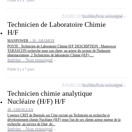
Publié il y a 7 jours
Ajouter cette offre à ma sélection
Intérim
Non renseigné
Technicien de Laboratoire Chimie
H/F
MANPOWER -
30 - ARAMON
POSTE : Technicien de Laboratoire Chimie H/F DESCRIPTION : Manpower
TARASCON recherche pour son client, un acteur du secteur de l'Industrie
pharmaceutique, 2 Techniciens de laboratoire Chimie (H/F). ...
Intérim - Non renseigné
Publié il y a 7 jours
Ajouter cette offre à ma sélection
Intérim
Non renseigné
Technicien chimie analytique
Nucléaire (H/F) H/F
30 - CHUSCLAN
L'agence CRIT de Bagnols sur Cèze recrute un Technicien en recherche et
développement chimie Nucléaire (H/F) pour l'un de ses clients acteur majeur de la
recherche, au service de l'état, de...
Intérim - Non renseigné