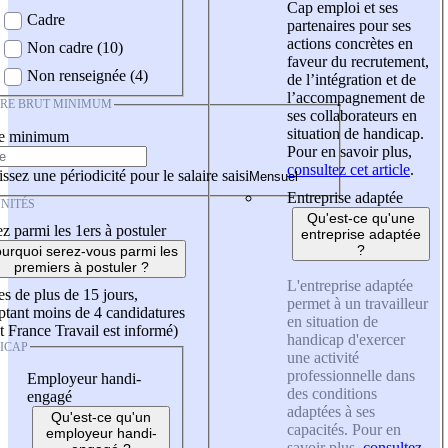
Cap emploi et ses
Cadre
partenaires pour ses
actions concrètes en
Non cadre (10)
faveur du recrutement,
Non renseignée (4)
de l’intégration et de
l’accompagnement de
IRE BRUT MINIMUM
ses collaborateurs en
situation de handicap.
re minimum
Pour en savoir plus,
consultez cet article
.
ssez une périodicité pour le salaire saisi
Entreprise adaptée
NITÉS
Qu'est-ce qu'une
z parmi les 1ers à postuler
entreprise adaptée
?
urquoi serez-vous parmi les
premiers à postuler ?
L'entreprise adaptée
es de plus de 15 jours,
permet à un travailleur
tant moins de 4 candidatures
en situation de
t France Travail est informé)
handicap d'exercer
ICAP
une activité
professionnelle dans
Employeur handi-
des conditions
engagé
adaptées à ses
Qu'est-ce qu'un
capacités. Pour en
employeur handi-
savoir plus,
consultez