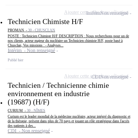
Ajouter cette offre à ma sélection
Intérim
Non renseigné
Technicien Chimiste H/F
PROMAN -
30 - CHUSCLAN
POSTE : Technicien Chimiste H/F DESCRIPTION : Nous recherchons pour un de
nos clients, acteur majeur du nucléaire un Technicien chimiste H/F, poste basé à
Chusclan, Vos missions : - Analyses...
Intérim - Non renseigné
Publié hier
Ajouter cette offre à ma sélection
CDI
Non renseigné
Technicien / Technicienne chimie
environnement en industrie
(19687) (H/F)
CURIUM -
30 - NÎMES
Curium est le leader mondial de la médecine nucléaire, acteur intégré du diagnostic et
de la thérapie, présent dans plus de 70 pays et jouant un rôle stratégique dans l'accès
des patients à des...
CDI - Non renseigné