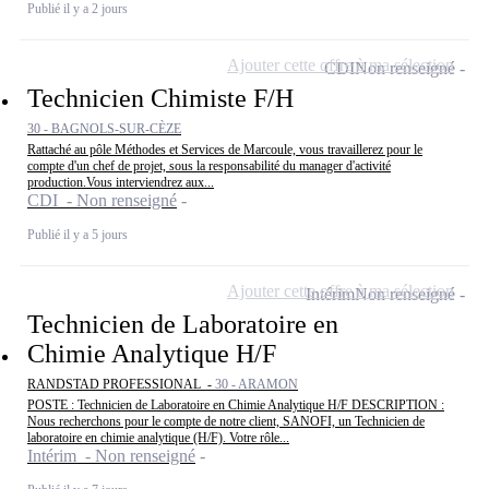
Publié il y a 2 jours
Ajouter cette offre à ma sélection
CDI
Non renseigné
Technicien Chimiste F/H
30 - BAGNOLS-SUR-CÈZE
Rattaché au pôle Méthodes et Services de Marcoule, vous travaillerez pour le
compte d'un chef de projet, sous la responsabilité du manager d'activité
production.Vous interviendrez aux...
CDI - Non renseigné
Publié il y a 5 jours
Ajouter cette offre à ma sélection
Intérim
Non renseigné
Technicien de Laboratoire en
Chimie Analytique H/F
RANDSTAD PROFESSIONAL -
30 - ARAMON
POSTE : Technicien de Laboratoire en Chimie Analytique H/F DESCRIPTION :
Nous recherchons pour le compte de notre client, SANOFI, un Technicien de
laboratoire en chimie analytique (H/F). Votre rôle...
Intérim - Non renseigné