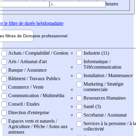
heures
er
le filtre de durée hebdomadaire
les filtres de
Domaine pro
fessionnel
ne professionel
Achats / Comptabilité / Gestion
Industrie (11)
Arts / Artisanat d'art
Informatique /
Télécommunication
Banque / Assurance
Installation / Maintenance
Bâtiment / Travaux Publics
Marketing / Stratégie
Commerce / Vente
commerciale
Communication / Multimédia
Ressources Humaines
Conseil / Etudes
Santé (3)
Direction d'entreprise
Secrétariat / Assistanat
Espaces verts et naturels /
Services à la personne / à l
Agriculture / Pêche / Soins aux
collectivité
animaux