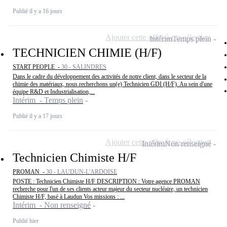
Publié il y a 16 jours
Ajouter cette offre à ma sélection
Intérim
Temps plein
TECHNICIEN CHIMIE (H/F)
START PEOPLE -
30 - SALINDRES
Dans le cadre du développement des activités de notre client, dans le secteur de la
chimie des matériaux, nous recherchons un(e) Technicien GDI (H/F). Au sein d'une
équipe R&D et Industrialisation,...
Intérim - Temps plein
Publié il y a 17 jours
Ajouter cette offre à ma sélection
Intérim
Non renseigné
Technicien Chimiste H/F
PROMAN -
30 - LAUDUN-L'ARDOISE
POSTE : Technicien Chimiste H/F DESCRIPTION : Votre agence PROMAN
recherche pour l'un de ses clients acteur majeur du secteur nucléaire, un technicien
Chimiste H/F, basé à Laudun Vos missions : ...
Intérim - Non renseigné
Publié hier