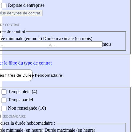
Reprise d'entreprise
plus
de types de contrat
 DE CONTRAT
ée de contrat
ée minimale (en mois)
Durée maximale (en mois)
mois
er
le filtre du type de contrat
les filtres de
Durée hebdo
madaire
 hebdomadaire
Temps plein (4)
Temps partiel
Non renseignée (10)
 HEBDOMADAIRE
cisez la durée hebdomadaire :
ée minimale (en heure)
Durée maximale (en heure)