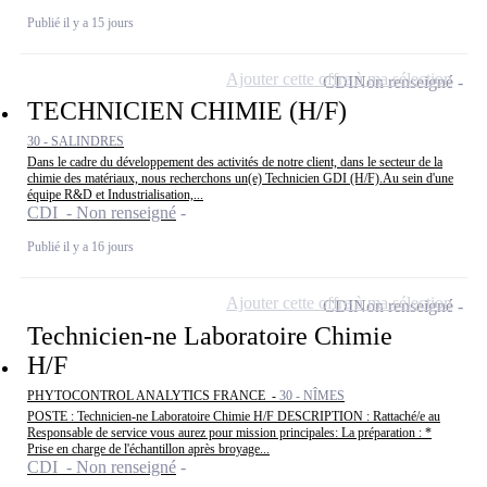
Publié il y a 15 jours
Ajouter cette offre à ma sélection
CDI
Non renseigné
TECHNICIEN CHIMIE (H/F)
30 - SALINDRES
Dans le cadre du développement des activités de notre client, dans le secteur de la
chimie des matériaux, nous recherchons un(e) Technicien GDI (H/F).Au sein d'une
équipe R&D et Industrialisation,...
CDI - Non renseigné
Publié il y a 16 jours
Ajouter cette offre à ma sélection
CDI
Non renseigné
Technicien-ne Laboratoire Chimie
H/F
PHYTOCONTROL ANALYTICS FRANCE -
30 - NÎMES
POSTE : Technicien-ne Laboratoire Chimie H/F DESCRIPTION : Rattaché/e au
Responsable de service vous aurez pour mission principales: La préparation : *
Prise en charge de l'échantillon après broyage...
CDI - Non renseigné