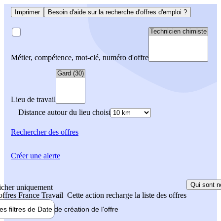
Imprimer
Besoin d'aide sur la recherche d'offres d'emploi ?
Métier, compétence, mot-clé, numéro d'offre
Lieu de travail
Distance autour du lieu choisi
Rechercher
des offres
Créer une alerte
Qui sont n
icher uniquement
 offres France Travail
Cette action recharge la liste des offres
les filtres de
Date de création
de l'offre