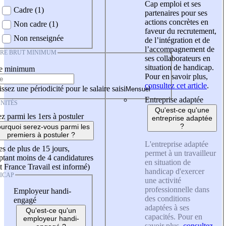
Cap emploi et ses
Cadre (1)
partenaires pour ses
actions concrètes en
Non cadre (1)
faveur du recrutement,
Non renseignée
de l’intégration et de
l’accompagnement de
IRE BRUT MINIMUM
ses collaborateurs en
situation de handicap.
re minimum
Pour en savoir plus,
consultez cet article
.
ssez une périodicité pour le salaire saisi
Entreprise adaptée
NITÉS
Qu'est-ce qu'une
z parmi les 1ers à postuler
entreprise adaptée
?
urquoi serez-vous parmi les
premiers à postuler ?
L'entreprise adaptée
es de plus de 15 jours,
permet à un travailleur
tant moins de 4 candidatures
en situation de
t France Travail est informé)
handicap d'exercer
ICAP
une activité
professionnelle dans
Employeur handi-
des conditions
engagé
adaptées à ses
Qu'est-ce qu'un
capacités. Pour en
employeur handi-
savoir plus,
consultez