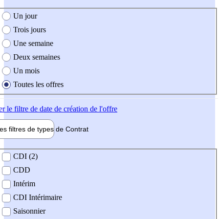
e création de l'offre
Un jour
Trois jours
Une semaine
Deux semaines
Un mois
Toutes les offres
er
le filtre de date de création de l'offre
les filtres de types de
Contrat
de contrat
CDI (2)
CDD
Intérim
CDI Intérimaire
Saisonnier