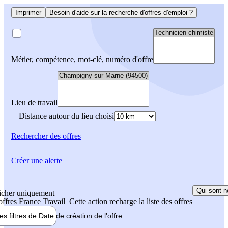
Imprimer
Besoin d'aide sur la recherche d'offres d'emploi ?
Métier, compétence, mot-clé, numéro d'offre
Lieu de travail
Distance autour du lieu choisi
Rechercher
des offres
Créer une alerte
Qui sont n
icher uniquement
 offres France Travail
Cette action recharge la liste des offres
les filtres de
Date de création
de l'offre