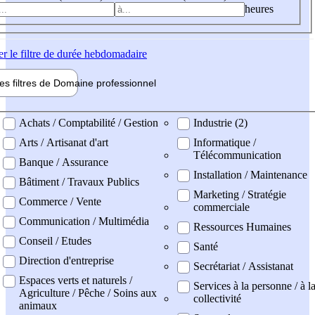
heures
er
le filtre de durée hebdomadaire
les filtres de
Domaine pro
fessionnel
ne professionel
Achats / Comptabilité / Gestion
Industrie (2)
Arts / Artisanat d'art
Informatique /
Télécommunication
Banque / Assurance
Installation / Maintenance
Bâtiment / Travaux Publics
Marketing / Stratégie
Commerce / Vente
commerciale
Communication / Multimédia
Ressources Humaines
Conseil / Etudes
Santé
Direction d'entreprise
Secrétariat / Assistanat
Espaces verts et naturels /
Services à la personne / à l
Agriculture / Pêche / Soins aux
collectivité
animaux