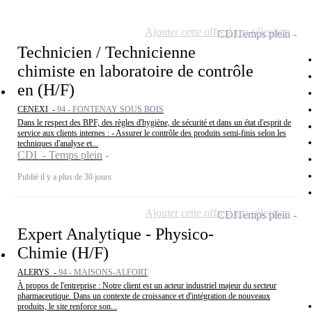
Ajouter cette offre à ma sélection
CDI
Temps plein
Technicien / Technicienne
chimiste en laboratoire de contrôle
en (H/F)
CENEXI -
94 - FONTENAY SOUS BOIS
Dans le respect des BPF, des règles d'hygiène, de sécurité et dans un état d'esprit de
service aux clients internes : - Assurer le contrôle des produits semi-finis selon les
techniques d'analyse et...
CDI - Temps plein
Publié il y a plus de 30 jours
Ajouter cette offre à ma sélection
CDI
Temps plein
Expert Analytique - Physico-
Chimie (H/F)
ALERYS -
94 - MAISONS-ALFORT
À propos de l'entreprise : Notre client est un acteur industriel majeur du secteur
pharmaceutique. Dans un contexte de croissance et d'intégration de nouveaux
produits, le site renforce son...