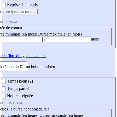
Reprise d'entreprise
plus
de types de contrat
 DE CONTRAT
ée de contrat
ée minimale (en mois)
Durée maximale (en mois)
mois
er
le filtre du type de contrat
les filtres de
Durée hebdo
madaire
 hebdomadaire
Temps plein (2)
Temps partiel
Non renseignée
 HEBDOMADAIRE
cisez la durée hebdomadaire :
ée minimale (en heure)
Durée maximale (en heure)