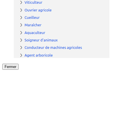
Fermer
Fermer
le détail de l'offre
/
Offre
sur
Offre précéden