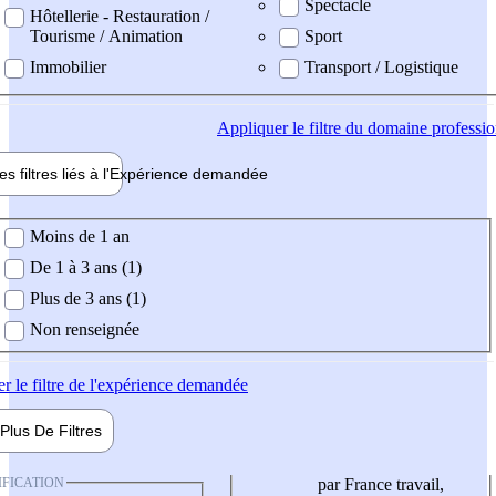
Spectacle
Hôtellerie - Restauration /
Tourisme / Animation
Sport
Immobilier
Transport / Logistique
Appliquer
le filtre du domaine professi
es filtres liés à l'
Expérience
demandée
ience demandée
Moins de 1 an
De 1 à 3 ans (1)
Plus de 3 ans (1)
Non renseignée
er
le filtre de l'expérience demandée
Plus De
Filtres
IFICATION
par France travail,