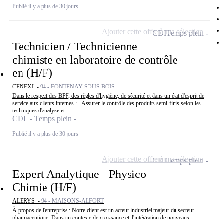
Publié il y a plus de 30 jours
Ajouter cette offre à ma sélection
CDI
Temps plein
Technicien / Technicienne
chimiste en laboratoire de contrôle
en (H/F)
CENEXI -
94 - FONTENAY SOUS BOIS
Dans le respect des BPF, des règles d'hygiène, de sécurité et dans un état d'esprit de
service aux clients internes : - Assurer le contrôle des produits semi-finis selon les
techniques d'analyse et...
CDI - Temps plein
Publié il y a plus de 30 jours
Ajouter cette offre à ma sélection
CDI
Temps plein
Expert Analytique - Physico-
Chimie (H/F)
ALERYS -
94 - MAISONS-ALFORT
À propos de l'entreprise : Notre client est un acteur industriel majeur du secteur
pharmaceutique. Dans un contexte de croissance et d'intégration de nouveaux