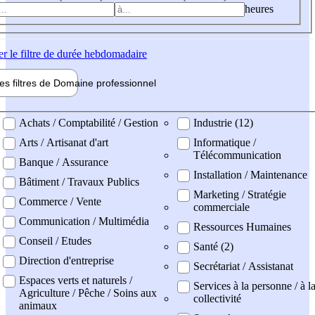
heures
er
le filtre de durée hebdomadaire
les filtres de
Domaine pro
fessionnel
ne professionel
Achats / Comptabilité / Gestion
Industrie (12)
Arts / Artisanat d'art
Informatique /
Télécommunication
Banque / Assurance
Installation / Maintenance
Bâtiment / Travaux Publics
Marketing / Stratégie
Commerce / Vente
commerciale
Communication / Multimédia
Ressources Humaines
Conseil / Etudes
Santé (2)
Direction d'entreprise
Secrétariat / Assistanat
Espaces verts et naturels /
Services à la personne / à l
Agriculture / Pêche / Soins aux
collectivité
animaux