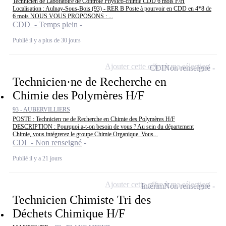
Technicien de Laboratoire de Contrôle Physico-chimie CDD 6 mois F/H
Localisation : Aulnay-Sous-Bois (93) - RER B Poste à pourvoir en CDD en 4*8 de
6 mois NOUS VOUS PROPOSONS : ...
CDD - Temps plein
Publié il y a plus de 30 jours
Ajouter cette offre à ma sélection
CDI
Non renseigné
Technicien·ne de Recherche en
Chimie des Polymères H/F
93 - AUBERVILLIERS
POSTE : Technicien·ne de Recherche en Chimie des Polymères H/F
DESCRIPTION : Pourquoi a-t-on besoin de vous ? Au sein du département
Chimie, vous intégrerez le groupe Chimie Organique. Vous...
CDI - Non renseigné
Publié il y a 21 jours
Ajouter cette offre à ma sélection
Intérim
Non renseigné
Technicien Chimiste Tri des
Déchets Chimique H/F