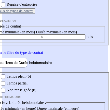
Reprise d'entreprise
plus
de types de contrat
 DE CONTRAT
ée de contrat
ée minimale (en mois)
Durée maximale (en mois)
mois
er
le filtre du type de contrat
les filtres de
Durée hebdo
madaire
 hebdomadaire
Temps plein (6)
Temps partiel
Non renseignée (8)
 HEBDOMADAIRE
cisez la durée hebdomadaire :
ée minimale (en heure)
Durée maximale (en heure)