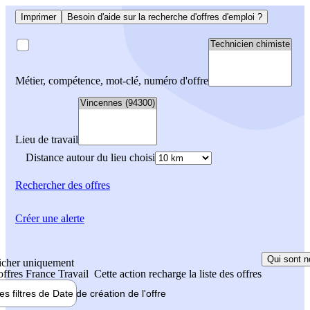
Imprimer
Besoin d'aide sur la recherche d'offres d'emploi ?
Métier, compétence, mot-clé, numéro d'offre
Lieu de travail
Distance autour du lieu choisi
Rechercher
des offres
Créer une alerte
Qui sont n
icher uniquement
 offres France Travail
Cette action recharge la liste des offres
les filtres de
Date de création
de l'offre