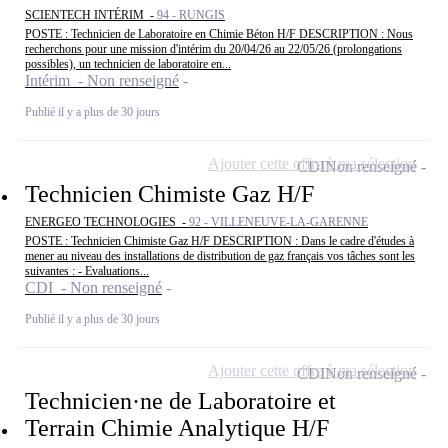
SCIENTECH INTÉRIM -
94 - RUNGIS
POSTE : Technicien de Laboratoire en Chimie Béton H/F DESCRIPTION : Nous
recherchons pour une mission d'intérim du 20/04/26 au 22/05/26 (prolongations
possibles), un technicien de laboratoire en...
Intérim - Non renseigné
Publié il y a plus de 30 jours
Ajouter cette offre à ma sélection
CDI
Non renseigné
Technicien Chimiste Gaz H/F
ENERGEO TECHNOLOGIES -
92 - VILLENEUVE-LA-GARENNE
POSTE : Technicien Chimiste Gaz H/F DESCRIPTION : Dans le cadre d'études à
mener au niveau des installations de distribution de gaz français vos tâches sont les
suivantes : - Evaluations...
CDI - Non renseigné
Publié il y a plus de 30 jours
Ajouter cette offre à ma sélection
CDI
Non renseigné
Technicien·ne de Laboratoire et
Terrain Chimie Analytique H/F