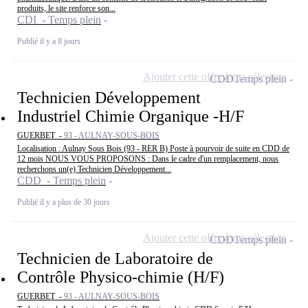
produits, le site renforce son...
CDI - Temps plein
Publié il y a 8 jours
Ajouter cette offre à ma sélection
CDD
Temps plein
Technicien Développement
Industriel Chimie Organique -H/F
GUERBET -
93 - AULNAY-SOUS-BOIS
Localisation : Aulnay Sous Bois (93 - RER B) Poste à pourvoir de suite en CDD de
12 mois NOUS VOUS PROPOSONS : Dans le cadre d'un remplacement, nous
recherchons un(e) Technicien Développement...
CDD - Temps plein
Publié il y a plus de 30 jours
Ajouter cette offre à ma sélection
CDD
Temps plein
Technicien de Laboratoire de
Contrôle Physico-chimie (H/F)
GUERBET -
93 - AULNAY-SOUS-BOIS