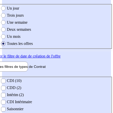
e création de l'offre
Un jour
Trois jours
Une semaine
Deux semaines
Un mois
Toutes les offres
er
le filtre de date de création de l'offre
les filtres de types de
Contrat
de contrat
CDI (10)
CDD (2)
Intérim (2)
CDI Intérimaire
Saisonnier