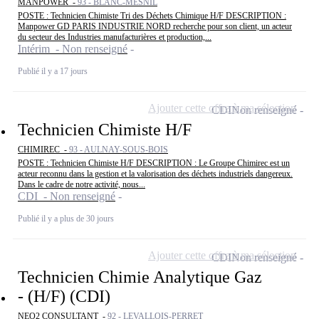
MANPOWER -
93 - BLANC-MESNIL
POSTE : Technicien Chimiste Tri des Déchets Chimique H/F DESCRIPTION :
Manpower GD PARIS INDUSTRIE NORD recherche pour son client, un acteur
du secteur des Industries manufacturières et production,...
Intérim - Non renseigné
Publié il y a 17 jours
Ajouter cette offre à ma sélection
CDI
Non renseigné
Technicien Chimiste H/F
CHIMIREC -
93 - AULNAY-SOUS-BOIS
POSTE : Technicien Chimiste H/F DESCRIPTION : Le Groupe Chimirec est un
acteur reconnu dans la gestion et la valorisation des déchets industriels dangereux.
Dans le cadre de notre activité, nous...
CDI - Non renseigné
Publié il y a plus de 30 jours
Ajouter cette offre à ma sélection
CDI
Non renseigné
Technicien Chimie Analytique Gaz
- (H/F) (CDI)
NEO2 CONSULTANT -
92 - LEVALLOIS-PERRET