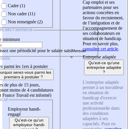
Cap emploi et ses
Cadre (1)
partenaires pour ses
actions concrètes en
Non cadre (11)
faveur du recrutement,
Non renseignée (2)
de l’intégration et de
l’accompagnement de
IRE BRUT MINIMUM
ses collaborateurs en
situation de handicap.
re minimum
Pour en savoir plus,
consultez cet article
.
ssez une périodicité pour le salaire saisi
Entreprise adaptée
NITÉS
Qu'est-ce qu'une
z parmi les 1ers à postuler
entreprise adaptée
?
urquoi serez-vous parmi les
premiers à postuler ?
L'entreprise adaptée
es de plus de 15 jours,
permet à un travailleur
tant moins de 4 candidatures
en situation de
t France Travail est informé)
handicap d'exercer
ICAP
une activité
professionnelle dans
Employeur handi-
des conditions
engagé
adaptées à ses
Qu'est-ce qu'un
capacités. Pour en
employeur handi-
savoir plus,
consultez