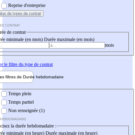
Reprise d'entreprise
plus
de types de contrat
 DE CONTRAT
ée de contrat
ée minimale (en mois)
Durée maximale (en mois)
mois
er
le filtre du type de contrat
les filtres de
Durée hebdo
madaire
 hebdomadaire
Temps plein
Temps partiel
Non renseignée (1)
 HEBDOMADAIRE
cisez la durée hebdomadaire :
ée minimale (en heure)
Durée maximale (en heure)