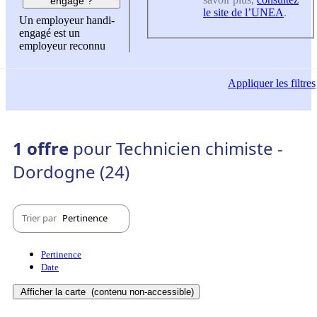
engagé ?
le site de l’UNEA
.
Un employeur handi-
engagé est un
employeur reconnu
Appliquer
les filtres
1 offre
pour Technicien chimiste -
Dordogne (24)
Trier par
Pertinence
Pertinence
Date
Afficher la carte
(contenu non-accessible)