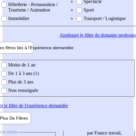
Spectacle
Hôtellerie - Restauration /
Tourisme / Animation
Sport
Immobilier
Transport / Logistique
Appliquer
le filtre du domaine professi
es filtres liés à l'
Expérience
demandée
ience demandée
Moins de 1 an
De 1 à 3 ans (1)
Plus de 3 ans
Non renseignée
er
le filtre de l'expérience demandée
Plus De
Filtres
IFICATION
par France travail,