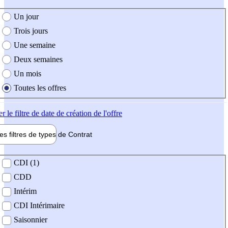
e création de l'offre
Un jour
Trois jours
Une semaine
Deux semaines
Un mois
Toutes les offres
er
le filtre de date de création de l'offre
les filtres de types de
Contrat
de contrat
CDI (1)
CDD
Intérim
CDI Intérimaire
Saisonnier