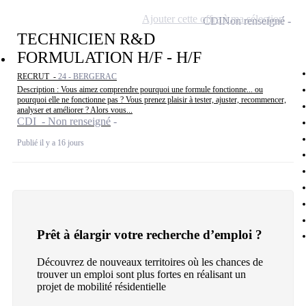
Ajouter cette offre à ma sélection
CDI
Non renseigné
TECHNICIEN R&D
FORMULATION H/F - H/F
RECRUT -
24 - BERGERAC
Description : Vous aimez comprendre pourquoi une formule fonctionne... ou
pourquoi elle ne fonctionne pas ? Vous prenez plaisir à tester, ajuster, recommencer,
analyser et améliorer ? Alors vous...
CDI - Non renseigné
Publié il y a 16 jours
Prêt à élargir votre recherche d’emploi ?
Découvrez de nouveaux territoires où les chances de
trouver un emploi sont plus fortes en réalisant un
projet de mobilité résidentielle