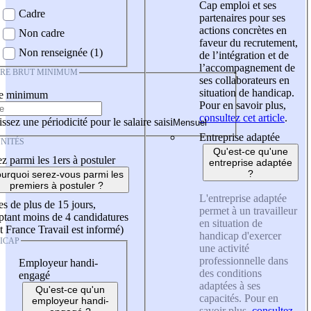
Cap emploi et ses
Cadre
partenaires pour ses
actions concrètes en
Non cadre
faveur du recrutement,
Non renseignée (1)
de l’intégration et de
l’accompagnement de
IRE BRUT MINIMUM
ses collaborateurs en
situation de handicap.
re minimum
Pour en savoir plus,
consultez cet article
.
ssez une périodicité pour le salaire saisi
Entreprise adaptée
NITÉS
Qu'est-ce qu'une
z parmi les 1ers à postuler
entreprise adaptée
?
urquoi serez-vous parmi les
premiers à postuler ?
L'entreprise adaptée
es de plus de 15 jours,
permet à un travailleur
tant moins de 4 candidatures
en situation de
t France Travail est informé)
handicap d'exercer
ICAP
une activité
professionnelle dans
Employeur handi-
des conditions
engagé
adaptées à ses
Qu'est-ce qu'un
capacités. Pour en
employeur handi-
savoir plus,
consultez