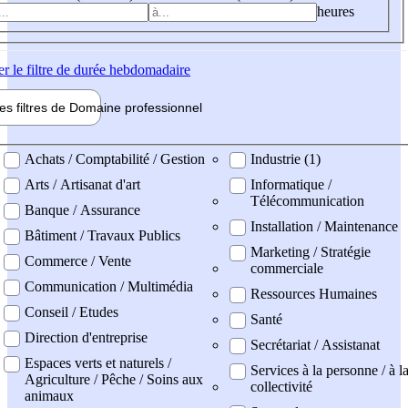
heures
er
le filtre de durée hebdomadaire
les filtres de
Domaine pro
fessionnel
ne professionel
Achats / Comptabilité / Gestion
Industrie (1)
Arts / Artisanat d'art
Informatique /
Télécommunication
Banque / Assurance
Installation / Maintenance
Bâtiment / Travaux Publics
Marketing / Stratégie
Commerce / Vente
commerciale
Communication / Multimédia
Ressources Humaines
Conseil / Etudes
Santé
Direction d'entreprise
Secrétariat / Assistanat
Espaces verts et naturels /
Services à la personne / à l
Agriculture / Pêche / Soins aux
collectivité
animaux