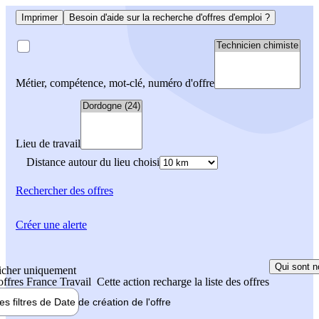
Imprimer
Besoin d'aide sur la recherche d'offres d'emploi ?
Métier, compétence, mot-clé, numéro d'offre
Lieu de travail
Distance autour du lieu choisi
Rechercher
des offres
Créer une alerte
Qui sont n
icher uniquement
 offres France Travail
Cette action recharge la liste des offres
les filtres de
Date de création
de l'offre