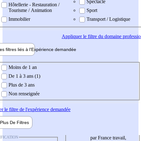
Spectacle
Hôtellerie - Restauration /
Tourisme / Animation
Sport
Immobilier
Transport / Logistique
Appliquer
le filtre du domaine professi
es filtres liés à l'
Expérience
demandée
ience demandée
Moins de 1 an
De 1 à 3 ans (1)
Plus de 3 ans
Non renseignée
er
le filtre de l'expérience demandée
Plus De
Filtres
IFICATION
par France travail,