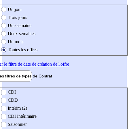
e création de l'offre
Un jour
Trois jours
Une semaine
Deux semaines
Un mois
Toutes les offres
er
le filtre de date de création de l'offre
les filtres de types de
Contrat
de contrat
CDI
CDD
Intérim (2)
CDI Intérimaire
Saisonnier