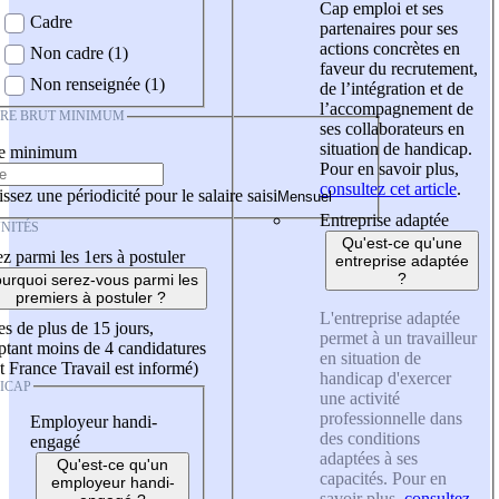
Cap emploi et ses
Cadre
partenaires pour ses
actions concrètes en
Non cadre (1)
faveur du recrutement,
Non renseignée (1)
de l’intégration et de
l’accompagnement de
IRE BRUT MINIMUM
ses collaborateurs en
situation de handicap.
re minimum
Pour en savoir plus,
consultez cet article
.
ssez une périodicité pour le salaire saisi
Entreprise adaptée
NITÉS
Qu'est-ce qu'une
z parmi les 1ers à postuler
entreprise adaptée
?
urquoi serez-vous parmi les
premiers à postuler ?
L'entreprise adaptée
es de plus de 15 jours,
permet à un travailleur
tant moins de 4 candidatures
en situation de
t France Travail est informé)
handicap d'exercer
ICAP
une activité
professionnelle dans
Employeur handi-
des conditions
engagé
adaptées à ses
Qu'est-ce qu'un
capacités. Pour en
employeur handi-
savoir plus,
consultez