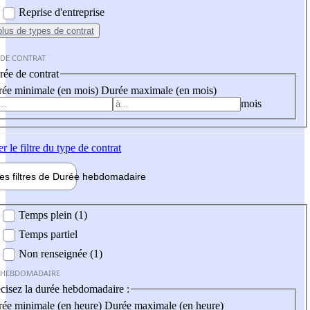
Reprise d'entreprise
plus
de types de contrat
 DE CONTRAT
ée de contrat
ée minimale (en mois)
Durée maximale (en mois)
mois
er
le filtre du type de contrat
les filtres de
Durée hebdo
madaire
 hebdomadaire
Temps plein (1)
Temps partiel
Non renseignée (1)
 HEBDOMADAIRE
cisez la durée hebdomadaire :
ée minimale (en heure)
Durée maximale (en heure)