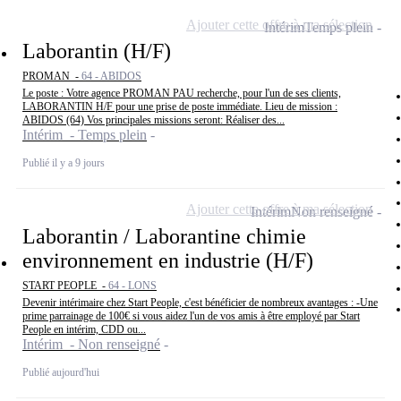
Ajouter cette offre à ma sélection
Intérim
Temps plein
Laborantin (H/F)
PROMAN -
64 - ABIDOS
Le poste : Votre agence PROMAN PAU recherche, pour l'un de ses clients,
LABORANTIN H/F pour une prise de poste immédiate. Lieu de mission :
ABIDOS (64) Vos principales missions seront: Réaliser des...
Intérim - Temps plein
Publié il y a 9 jours
Ajouter cette offre à ma sélection
Intérim
Non renseigné
Laborantin / Laborantine chimie
environnement en industrie (H/F)
START PEOPLE -
64 - LONS
Devenir intérimaire chez Start People, c'est bénéficier de nombreux avantages : -Une
prime parrainage de 100€ si vous aidez l'un de vos amis à être employé par Start
People en intérim, CDD ou...
Intérim - Non renseigné
Publié aujourd'hui