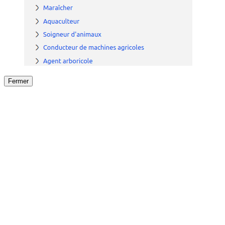
Fermer
Fermer
le détail de l'offre
/
Offre
sur
Offre précéden