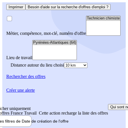
Imprimer
Besoin d'aide sur la recherche d'offres d'emploi ?
Métier, compétence, mot-clé, numéro d'offre
Lieu de travail
Distance autour du lieu choisi
Rechercher
des offres
Créer une alerte
Qui sont n
icher uniquement
 offres France Travail
Cette action recharge la liste des offres
les filtres de
Date de création
de l'offre