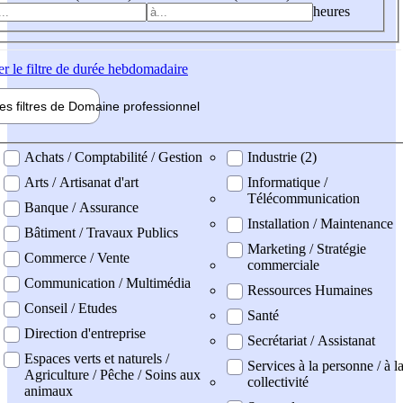
heures
er
le filtre de durée hebdomadaire
les filtres de
Domaine pro
fessionnel
ne professionel
Achats / Comptabilité / Gestion
Industrie (2)
Arts / Artisanat d'art
Informatique /
Télécommunication
Banque / Assurance
Installation / Maintenance
Bâtiment / Travaux Publics
Marketing / Stratégie
Commerce / Vente
commerciale
Communication / Multimédia
Ressources Humaines
Conseil / Etudes
Santé
Direction d'entreprise
Secrétariat / Assistanat
Espaces verts et naturels /
Services à la personne / à l
Agriculture / Pêche / Soins aux
collectivité
animaux