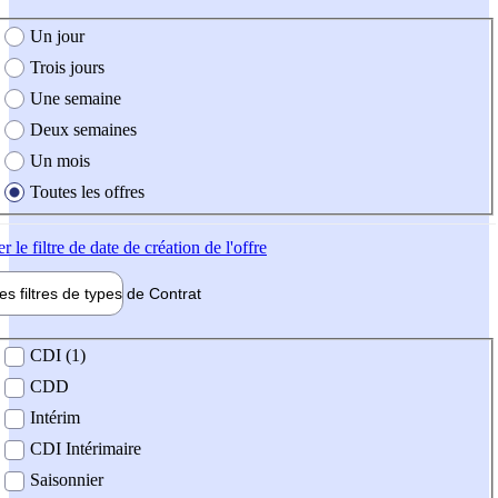
e création de l'offre
Un jour
Trois jours
Une semaine
Deux semaines
Un mois
Toutes les offres
er
le filtre de date de création de l'offre
les filtres de types de
Contrat
de contrat
CDI (1)
CDD
Intérim
CDI Intérimaire
Saisonnier