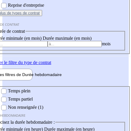
Reprise d'entreprise
plus
de types de contrat
 DE CONTRAT
ée de contrat
ée minimale (en mois)
Durée maximale (en mois)
mois
er
le filtre du type de contrat
les filtres de
Durée hebdo
madaire
 hebdomadaire
Temps plein
Temps partiel
Non renseignée (1)
 HEBDOMADAIRE
cisez la durée hebdomadaire :
ée minimale (en heure)
Durée maximale (en heure)