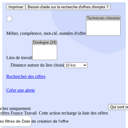
Imprimer
Besoin d'aide sur la recherche d'offres d'emploi ?
Métier, compétence, mot-clé, numéro d'offre
Lieu de travail
Distance autour du lieu choisi
Rechercher
des offres
Créer une alerte
Qui sont n
icher uniquement
 offres France Travail
Cette action recharge la liste des offres
les filtres de
Date de création
de l'offre