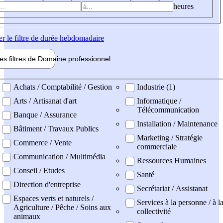
heures
er
le filtre de durée hebdomadaire
les filtres de
Domaine pro
fessionnel
ne professionel
Achats / Comptabilité / Gestion
Industrie (1)
Arts / Artisanat d'art
Informatique /
Télécommunication
Banque / Assurance
Installation / Maintenance
Bâtiment / Travaux Publics
Marketing / Stratégie
Commerce / Vente
commerciale
Communication / Multimédia
Ressources Humaines
Conseil / Etudes
Santé
Direction d'entreprise
Secrétariat / Assistanat
Espaces verts et naturels /
Services à la personne / à l
Agriculture / Pêche / Soins aux
collectivité
animaux