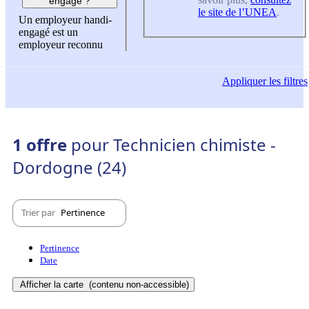
engagé ?
le site de l’UNEA
.
Un employeur handi-
engagé est un
employeur reconnu
Appliquer
les filtres
1 offre
pour Technicien chimiste -
Dordogne (24)
Trier par
Pertinence
Pertinence
Date
Afficher la carte
(contenu non-accessible)