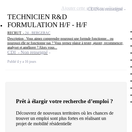
Ajouter cette offre à ma sélection
CDI
Non renseigné
TECHNICIEN R&D
FORMULATION H/F - H/F
RECRUT -
24 - BERGERAC
Description : Vous aimez comprendre pourquoi une formule fonctionne... ou
pourquoi elle ne fonctionne pas ? Vous prenez plaisir à tester, ajuster, recommencer,
analyser et améliorer ? Alors vous...
CDI - Non renseigné
Publié il y a 16 jours
Prêt à élargir votre recherche d’emploi ?
Découvrez de nouveaux territoires où les chances de
trouver un emploi sont plus fortes en réalisant un
projet de mobilité résidentielle