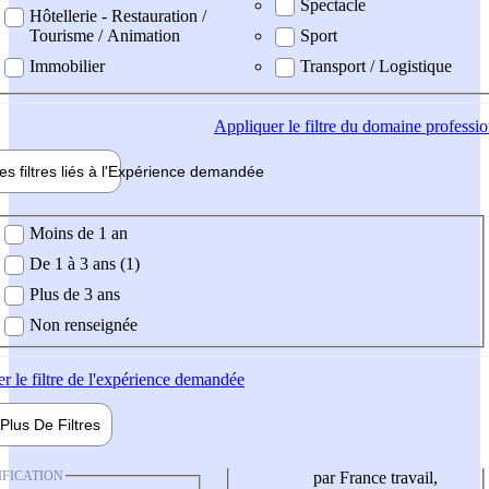
Spectacle
Hôtellerie - Restauration /
Tourisme / Animation
Sport
Immobilier
Transport / Logistique
Appliquer
le filtre du domaine professi
es filtres liés à l'
Expérience
demandée
ience demandée
Moins de 1 an
De 1 à 3 ans (1)
Plus de 3 ans
Non renseignée
er
le filtre de l'expérience demandée
Plus De
Filtres
IFICATION
par France travail,