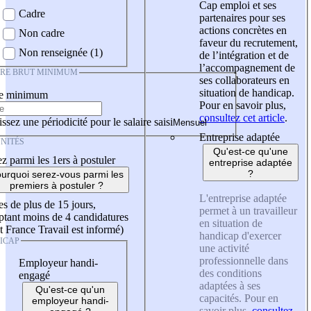
Cap emploi et ses
Cadre
partenaires pour ses
actions concrètes en
Non cadre
faveur du recrutement,
Non renseignée (1)
de l’intégration et de
l’accompagnement de
IRE BRUT MINIMUM
ses collaborateurs en
situation de handicap.
re minimum
Pour en savoir plus,
consultez cet article
.
ssez une périodicité pour le salaire saisi
Entreprise adaptée
NITÉS
Qu'est-ce qu'une
z parmi les 1ers à postuler
entreprise adaptée
?
urquoi serez-vous parmi les
premiers à postuler ?
L'entreprise adaptée
es de plus de 15 jours,
permet à un travailleur
tant moins de 4 candidatures
en situation de
t France Travail est informé)
handicap d'exercer
ICAP
une activité
professionnelle dans
Employeur handi-
des conditions
engagé
adaptées à ses
Qu'est-ce qu'un
capacités. Pour en
employeur handi-
savoir plus,
consultez