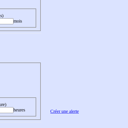
s)
mois
ure)
heures
Créer une alerte