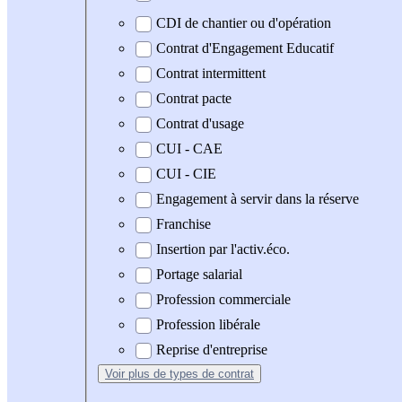
CDI de chantier ou d'opération
Contrat d'Engagement Educatif
Contrat intermittent
Contrat pacte
Contrat d'usage
CUI - CAE
CUI - CIE
Engagement à servir dans la réserve
Franchise
Insertion par l'activ.éco.
Portage salarial
Profession commerciale
Profession libérale
Reprise d'entreprise
Voir plus
de types de contrat