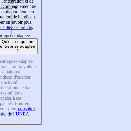
 l’intégration et de
’accompagnement de
s collaborateurs en
tuation de handicap.
ur en savoir plus,
nsultez cet article
.
treprise adaptée
Qu'est-ce qu'une
entreprise adaptée
?
entreprise adaptée
rmet à un travailleur
 situation de
ndicap d'exercer
e activité
ofessionnelle dans
s conditions
aptées à ses
pacités. Pour en
voir plus,
consultez
 site de l’UNEA
.