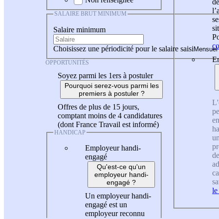
de
l
SALAIRE BRUT MINIMUM
se
si
Salaire minimum
Po
co
Choisissez une périodicité pour le salaire saisi
En
OPPORTUNITÉS
Soyez parmi les 1ers à postuler
Pourquoi serez-vous parmi les
premiers à postuler ?
L'
Offres de plus de 15 jours,
pe
comptant moins de 4 candidatures
en
(dont France Travail est informé)
ha
HANDICAP
un
pr
Employeur handi-
de
engagé
ad
Qu'est-ce qu'un
ca
employeur handi-
sa
engagé ?
le
Un employeur handi-
engagé est un
employeur reconnu