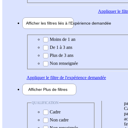
Appliquer
le fil
Afficher les filtres liés à l'
Expérience
demandée
Expérience demandée
Moins de 1 an
De 1 à 3 ans
Plus de 3 ans
Non renseignée
Appliquer
le filtre de l'expérience demandée
Afficher
Plus de
filtres
QUALIFICATION
pa
Ca
Cadre
pa
ac
Non cadre
fa
Non renseignée