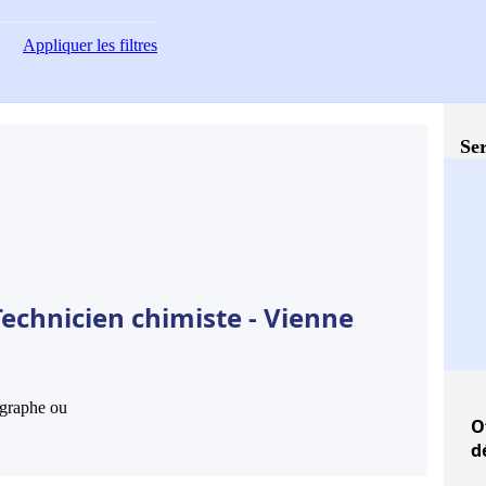
Appliquer
les filtres
Ser
echnicien chimiste - Vienne
hographe ou
O
d