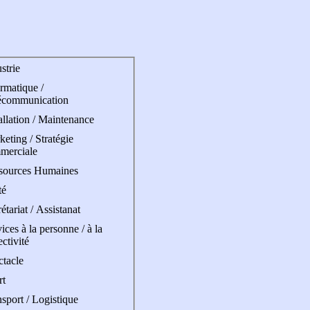
strie
rmatique /
écommunication
allation / Maintenance
eting / Stratégie
merciale
sources Humaines
té
étariat / Assistanat
ices à la personne / à la
ectivité
ctacle
rt
sport / Logistique