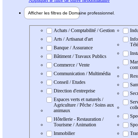
Appliquer
le filtre de durée hebdomadaire
Afficher les filtres de
Domaine pro
fessionnel
Domaine professionel
Achats / Comptabilité / Gestion
Indu
Arts / Artisanat d'art
Info
Tél
Banque / Assurance
Inst
Bâtiment / Travaux Publics
Mark
Commerce / Vente
com
Communication / Multimédia
Res
Conseil / Etudes
San
Direction d'entreprise
Secr
Espaces verts et naturels /
Serv
Agriculture / Pêche / Soins aux
coll
animaux
Spe
Hôtellerie - Restauration /
Tourisme / Animation
Spo
Immobilier
Tran