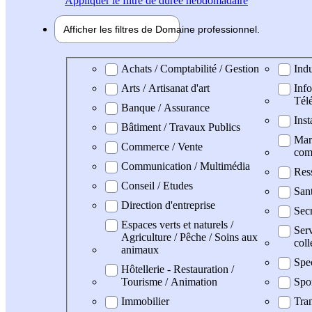
Appliquer
le filtre de durée hebdomadaire
Afficher les filtres de
Domaine pro
fessionnel
Domaine professionel
Achats / Comptabilité / Gestion
Indu
Arts / Artisanat d'art
Info
Tél
Banque / Assurance
Inst
Bâtiment / Travaux Publics
Mark
Commerce / Vente
com
Communication / Multimédia
Res
Conseil / Etudes
Sant
Direction d'entreprise
Secr
Espaces verts et naturels /
Serv
Agriculture / Pêche / Soins aux
coll
animaux
Spe
Hôtellerie - Restauration /
Tourisme / Animation
Spo
Immobilier
Tran