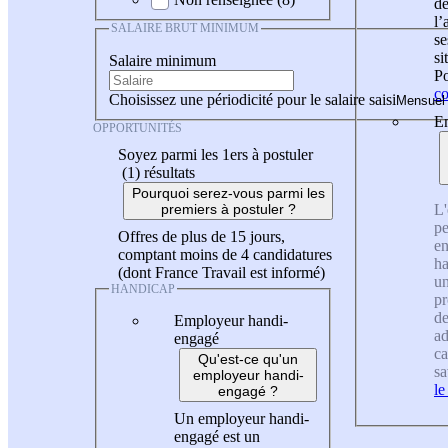
de
l
SALAIRE BRUT MINIMUM
se
si
Salaire minimum
Po
co
Choisissez une périodicité pour le salaire saisi
En
OPPORTUNITÉS
Soyez parmi les 1ers à postuler
(1)
résultats
Pourquoi serez-vous parmi les
L'
premiers à postuler ?
pe
Offres de plus de 15 jours,
en
comptant moins de 4 candidatures
ha
(dont France Travail est informé)
un
HANDICAP
pr
de
Employeur handi-
ad
engagé
ca
Qu'est-ce qu'un
sa
employeur handi-
le
engagé ?
Un employeur handi-
engagé est un