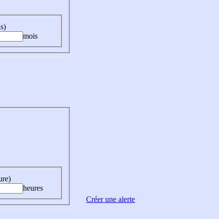
s)
mois
ure)
heures
Créer une alerte