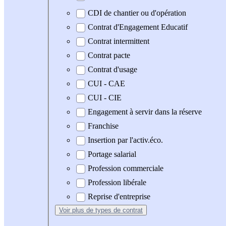
CDI de chantier ou d'opération
Contrat d'Engagement Educatif
Contrat intermittent
Contrat pacte
Contrat d'usage
CUI - CAE
CUI - CIE
Engagement à servir dans la réserve
Franchise
Insertion par l'activ.éco.
Portage salarial
Profession commerciale
Profession libérale
Reprise d'entreprise
Voir plus
de types de contrat