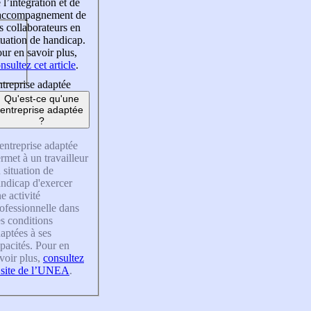
 l’intégration et de
’accompagnement de
s collaborateurs en
tuation de handicap.
ur en savoir plus,
nsultez cet article
.
treprise adaptée
Qu'est-ce qu'une
entreprise adaptée
?
entreprise adaptée
rmet à un travailleur
 situation de
ndicap d'exercer
e activité
ofessionnelle dans
s conditions
aptées à ses
pacités. Pour en
voir plus,
consultez
 site de l’UNEA
.