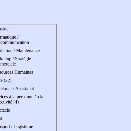
strie
rmatique /
écommunication
allation / Maintenance
eting / Stratégie
merciale
sources Humaines
é (22)
étariat / Assistanat
ices à la personne / à la
ectivité (4)
ctacle
rt
sport / Logistique