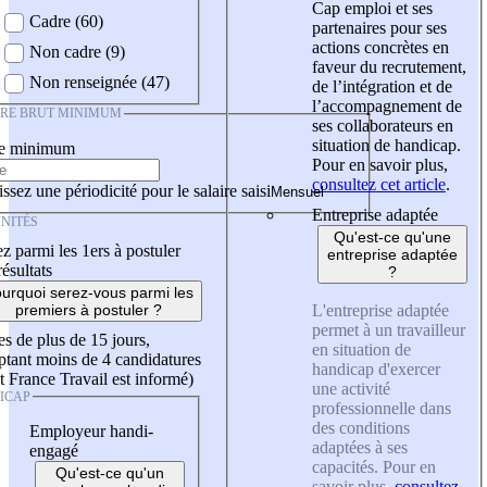
Cap emploi et ses
Cadre (60)
partenaires pour ses
actions concrètes en
Non cadre (9)
faveur du recrutement,
Non renseignée (47)
de l’intégration et de
l’accompagnement de
IRE BRUT MINIMUM
ses collaborateurs en
situation de handicap.
re minimum
Pour en savoir plus,
consultez cet article
.
ssez une périodicité pour le salaire saisi
Entreprise adaptée
NITÉS
Qu'est-ce qu'une
z parmi les 1ers à postuler
entreprise adaptée
résultats
?
urquoi serez-vous parmi les
L'entreprise adaptée
premiers à postuler ?
permet à un travailleur
es de plus de 15 jours,
en situation de
tant moins de 4 candidatures
handicap d'exercer
t France Travail est informé)
une activité
ICAP
professionnelle dans
des conditions
Employeur handi-
adaptées à ses
engagé
capacités. Pour en
Qu'est-ce qu'un
savoir plus,
consultez