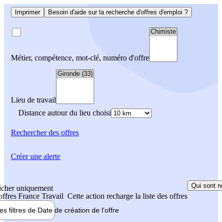
Imprimer
Besoin d'aide sur la recherche d'offres d'emploi ?
Métier, compétence, mot-clé, numéro d'offre
Lieu de travail
Distance autour du lieu choisi
Rechercher
des offres
Créer une alerte
Qui sont n
icher uniquement
 offres France Travail
Cette action recharge la liste des offres
les filtres de
Date de création
de l'offre