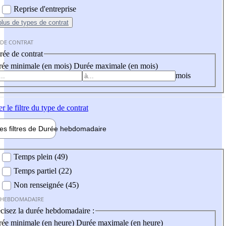
Reprise d'entreprise
plus
de types de contrat
 DE CONTRAT
ée de contrat
ée minimale (en mois)
Durée maximale (en mois)
mois
er
le filtre du type de contrat
les filtres de
Durée hebdo
madaire
 hebdomadaire
Temps plein (49)
Temps partiel (22)
Non renseignée (45)
 HEBDOMADAIRE
cisez la durée hebdomadaire :
ée minimale (en heure)
Durée maximale (en heure)