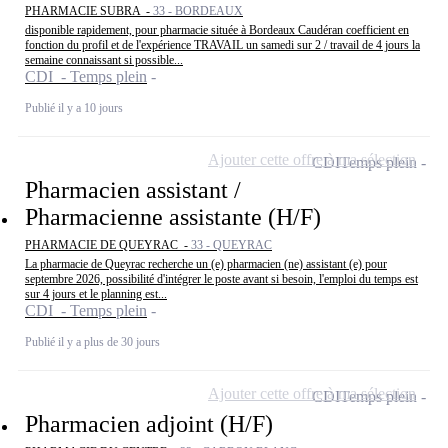
PHARMACIE SUBRA -
33 - BORDEAUX
disponible rapidement, pour pharmacie située à Bordeaux Caudéran coefficient en
fonction du profil et de l'expérience TRAVAIL un samedi sur 2 / travail de 4 jours la
semaine connaissant si possible...
CDI - Temps plein
Publié il y a 10 jours
Ajouter cette offre à ma sélection
CDI
Temps plein
Pharmacien assistant /
Pharmacienne assistante (H/F)
PHARMACIE DE QUEYRAC -
33 - QUEYRAC
La pharmacie de Queyrac recherche un (e) pharmacien (ne) assistant (e) pour
septembre 2026, possibilité d'intégrer le poste avant si besoin, l'emploi du temps est
sur 4 jours et le planning est...
CDI - Temps plein
Publié il y a plus de 30 jours
Ajouter cette offre à ma sélection
CDI
Temps plein
Pharmacien adjoint (H/F)