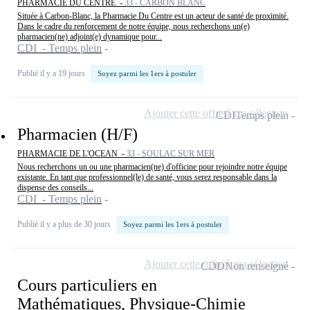
PHARMACIE DU CENTRE -
33 - CARBON BLANC
Située à Carbon-Blanc, la Pharmacie Du Centre est un acteur de santé de proximité.
Dans le cadre du renforcement de notre équipe, nous recherchons un(e)
pharmacien(ne) adjoint(e) dynamique pour...
CDI - Temps plein
Publié il y a 19 jours
Soyez parmi les 1ers à postuler
Ajouter cette offre à ma sélection
CDI
Temps plein
Pharmacien (H/F)
PHARMACIE DE L'OCEAN -
33 - SOULAC SUR MER
Nous recherchons un ou une pharmacien(ne) d'officine pour rejoindre notre équipe
existante. En tant que professionnel(le) de santé, vous serez responsable dans la
dispense des conseils...
CDI - Temps plein
Publié il y a plus de 30 jours
Soyez parmi les 1ers à postuler
Ajouter cette offre à ma sélection
CDD
Non renseigné
Cours particuliers en
Mathématiques, Physique-Chimie