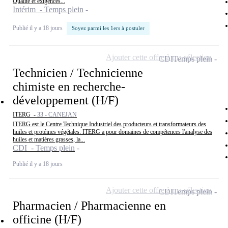
Qualité et exigences...
Intérim - Temps plein
Publié il y a 18 jours
Soyez parmi les 1ers à postuler
Ajouter cette offre à ma sélection
CDI
Temps plein
Technicien / Technicienne
chimiste en recherche-
développement (H/F)
ITERG -
33 - CANEJAN
ITERG est le Centre Technique Industriel des producteurs et transformateurs des
huiles et protéines végétales. ITERG a pour domaines de compétences l'analyse des
huiles et matières grasses, la...
CDI - Temps plein
Publié il y a 18 jours
Ajouter cette offre à ma sélection
CDI
Temps plein
Pharmacien / Pharmacienne en
officine (H/F)