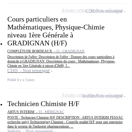
Ajouter cette offre à ma sélection
CDD
Non renseigné
Cours particuliers en
Mathématiques, Physique-Chimie
niveau 1ère Générale à
GRADIGNAN (H/F)
COMPLÉTUDE BORDEAUX -
33 - GRADIGNAN
Description de l'offre: Description de l'offre : Donnez des cours particuliers à
domicile à GRADIGNAN. Description du cours : Mathématiques, Physique-
Chimie en 1ère Générale à raison d'2h00, 1...
CDD - Non renseigné
Publié il y a 3 jours
Ajouter cette offre à ma sélection
Intérim
Non renseigné
Technicien Chimiste H/F
ARTUS INTERIM -
33 - MÉRIGNAC
POSTE : Technicien Chimiste H/F DESCRIPTION : ARTUS INTERIM PESSAC
recherche un(e) Technicien(ne) Chimiste - Contrôle qualité H/F pour une entreprise
dans le secteur de l'industrie pharmaceutique. ...
Intérim - Non renseigné