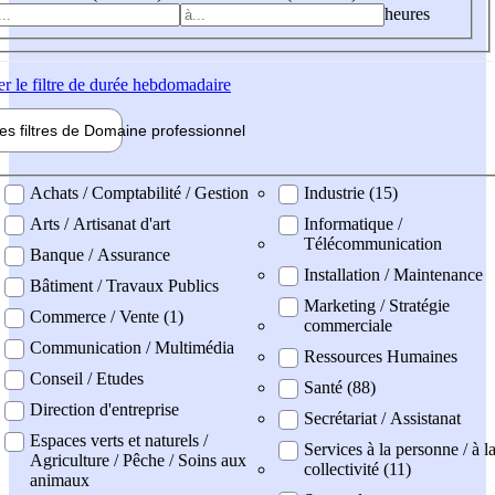
heures
er
le filtre de durée hebdomadaire
les filtres de
Domaine pro
fessionnel
ne professionel
Achats / Comptabilité / Gestion
Industrie (15)
Arts / Artisanat d'art
Informatique /
Télécommunication
Banque / Assurance
Installation / Maintenance
Bâtiment / Travaux Publics
Marketing / Stratégie
Commerce / Vente (1)
commerciale
Communication / Multimédia
Ressources Humaines
Conseil / Etudes
Santé (88)
Direction d'entreprise
Secrétariat / Assistanat
Espaces verts et naturels /
Services à la personne / à l
Agriculture / Pêche / Soins aux
collectivité (11)
animaux