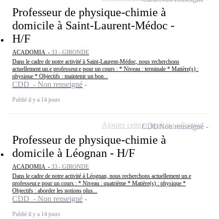
Professeur de physique-chimie à
domicile à Saint-Laurent-Médoc -
H/F
ACADOMIA -
33 - GIRONDE
Dans le cadre de notre activité à Saint-Laurent-Médoc, nous recherchons
actuellement un.e professeur.e pour un cours : * Niveau : terminale * Matière(s) :
physique * Objectifs : maintenir un bon...
CDD - Non renseigné
Publié il y a 14 jours
Ajouter cette offre à ma sélection
CDD
Non renseigné
Professeur de physique-chimie à
domicile à Léognan - H/F
ACADOMIA -
33 - GIRONDE
Dans le cadre de notre activité à Léognan, nous recherchons actuellement un.e
professeur.e pour un cours : * Niveau : quatrième * Matière(s) : physique *
Objectifs : aborder les notions plus...
CDD - Non renseigné
Publié il y a 14 jours