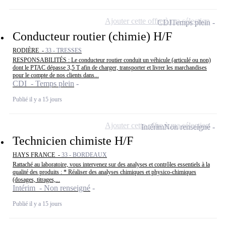
Ajouter cette offre à ma sélection
CDI
Temps plein
Conducteur routier (chimie) H/F
RODIÈRE -
33 - TRESSES
RESPONSABILITÉS : Le conducteur routier conduit un véhicule (articulé ou non)
dont le PTAC dépasse 3,5 T afin de charger, transporter et livrer les marchandises
pour le compte de nos clients dans...
CDI - Temps plein
Publié il y a 15 jours
Ajouter cette offre à ma sélection
Intérim
Non renseigné
Technicien chimiste H/F
HAYS FRANCE -
33 - BORDEAUX
Rattaché au laboratoire, vous intervenez sur des analyses et contrôles essentiels à la
qualité des produits : * Réaliser des analyses chimiques et physico-chimiques
(dosages, titrages,...
Intérim - Non renseigné
Publié il y a 15 jours