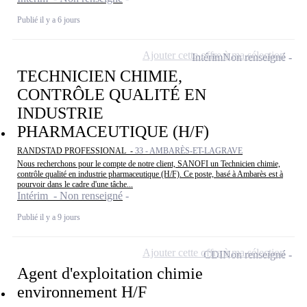
Publié il y a 6 jours
Ajouter cette offre à ma sélection
Intérim
Non renseigné
TECHNICIEN CHIMIE,
CONTRÔLE QUALITÉ EN
INDUSTRIE
PHARMACEUTIQUE (H/F)
RANDSTAD PROFESSIONAL -
33 - AMBARÈS-ET-LAGRAVE
Nous recherchons pour le compte de notre client, SANOFI un Technicien chimie,
contrôle qualité en industrie pharmaceutique (H/F). Ce poste, basé à Ambarès est à
pourvoir dans le cadre d'une tâche...
Intérim - Non renseigné
Publié il y a 9 jours
Ajouter cette offre à ma sélection
CDI
Non renseigné
Agent d'exploitation chimie
environnement H/F