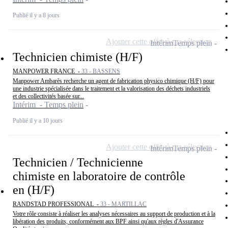
Publié il y a 8 jours
Ajouter cette offre à ma sélection
Intérim
Temps plein
Technicien chimiste (H/F)
MANPOWER FRANCE -
33 - BASSENS
Manpower Ambarès recherche un agent de fabrication physico chimique (H/F) pour
une industrie spécialisée dans le traitement et la valorisation des déchets industriels
et des collectivités basée sur...
Intérim - Temps plein
Publié il y a 10 jours
Ajouter cette offre à ma sélection
Intérim
Temps plein
Technicien / Technicienne
chimiste en laboratoire de contrôle
en (H/F)
RANDSTAD PROFESSIONAL -
33 - MARTILLAC
Votre rôle consiste à réaliser les analyses nécessaires au support de production et à la
libération des produits, conformément aux BPF ainsi qu'aux règles d'Assurance