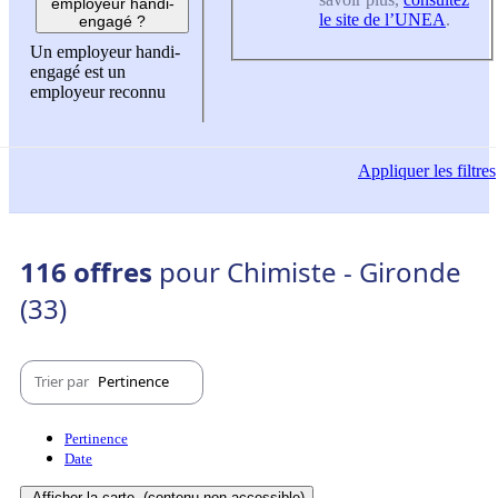
employeur handi-
le site de l’UNEA
.
engagé ?
Un employeur handi-
engagé est un
employeur reconnu
Appliquer
les filtres
116 offres
pour Chimiste - Gironde
(33)
Trier par
Pertinence
Pertinence
Date
Afficher la carte
(contenu non-accessible)