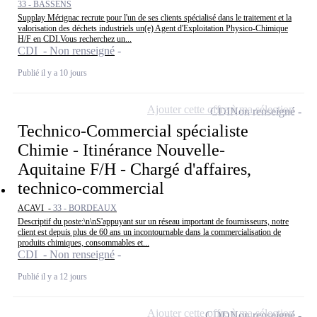
33 - BASSENS
Supplay Mérignac recrute pour l'un de ses clients spécialisé dans le traitement et la
valorisation des déchets industriels un(e) Agent d'Exploitation Physico-Chimique
H/F en CDI.Vous recherchez un...
CDI - Non renseigné
Publié il y a 10 jours
Ajouter cette offre à ma sélection
CDI
Non renseigné
Technico-Commercial spécialiste
Chimie - Itinérance Nouvelle-
Aquitaine F/H - Chargé d'affaires,
technico-commercial
ACAVI -
33 - BORDEAUX
Descriptif du poste:\n\nS'appuyant sur un réseau important de fournisseurs, notre
client est depuis plus de 60 ans un incontournable dans la commercialisation de
produits chimiques, consommables et...
CDI - Non renseigné
Publié il y a 12 jours
Ajouter cette offre à ma sélection
CDD
Non renseigné