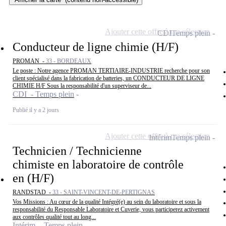
Ajouter cette offre à ma sélection
CDI
Temps plein
Conducteur de ligne chimie (H/F)
PROMAN -
33 - BORDEAUX
Le poste : Notre agence PROMAN TERTIAIRE-INDUSTRIE recherche pour son
client spécialisé dans la fabrication de batteries, un CONDUCTEUR DE LIGNE
CHIMIE H/F Sous la responsabilité d'un superviseur de...
CDI - Temps plein
Publié il y a 2 jours
Ajouter cette offre à ma sélection
Intérim
Temps plein
Technicien / Technicienne
chimiste en laboratoire de contrôle
en (H/F)
RANDSTAD -
33 - SAINT-VINCENT-DE-PERTIGNAS
Vos Missions : Au cœur de la qualité Intégré(e) au sein du laboratoire et sous la
responsabilité du Responsable Laboratoire et Cuverie, vous participerez activement
aux contrôles qualité tout au long...
Intérim - Temps plein