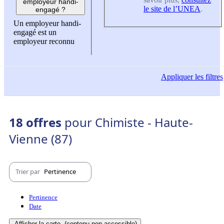
employeur handi-
le site de l’UNEA
.
engagé ?
Un employeur handi-
engagé est un
employeur reconnu
Appliquer
les filtres
18 offres
pour Chimiste - Haute-
Vienne (87)
Trier par
Pertinence
Pertinence
Date
Afficher la carte
(contenu non-accessible)