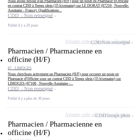
Nous avons besoin d'un Pharmacien (H/F) pour un poste en Pharmacie d'Officine
en contrat CDD à Temps plein (35 h/semaine) sur LE DORAT (87210 , Nouvelle-
Aquitaine - France). Qualifications...
CDD - Non renseigné
Publié il y a 20 jours
Ajouter cette offre à ma sélection
CDD
Non renseigné
Pharmacien / Pharmacienne en
officine (H/F)
87 - LIMOGES
Nous cherchons activement un Pharmacien (H/F) pour occuper un poste en
Pharmacie d'Officine sous un contrat CDD à Temps plein (35 h/semaine) sur
LIMOGES (87100 , Nouvelle-Aquitaine -...
CDD - Non renseigné
Publié il y a plus de 30 jours
Ajouter cette offre à ma sélection
CDD
Temps plein
Pharmacien / Pharmacienne en
officine (H/F)