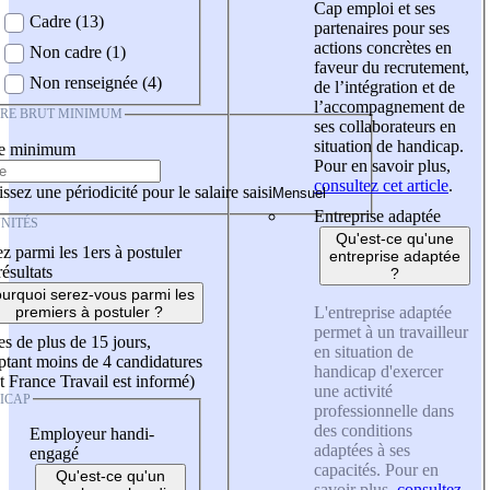
Cap emploi et ses
Cadre (13)
partenaires pour ses
actions concrètes en
Non cadre (1)
faveur du recrutement,
Non renseignée (4)
de l’intégration et de
l’accompagnement de
IRE BRUT MINIMUM
ses collaborateurs en
situation de handicap.
re minimum
Pour en savoir plus,
consultez cet article
.
ssez une périodicité pour le salaire saisi
Entreprise adaptée
NITÉS
Qu'est-ce qu'une
z parmi les 1ers à postuler
entreprise adaptée
résultats
?
urquoi serez-vous parmi les
L'entreprise adaptée
premiers à postuler ?
permet à un travailleur
es de plus de 15 jours,
en situation de
tant moins de 4 candidatures
handicap d'exercer
t France Travail est informé)
une activité
ICAP
professionnelle dans
des conditions
Employeur handi-
adaptées à ses
engagé
capacités. Pour en
Qu'est-ce qu'un
savoir plus,
consultez