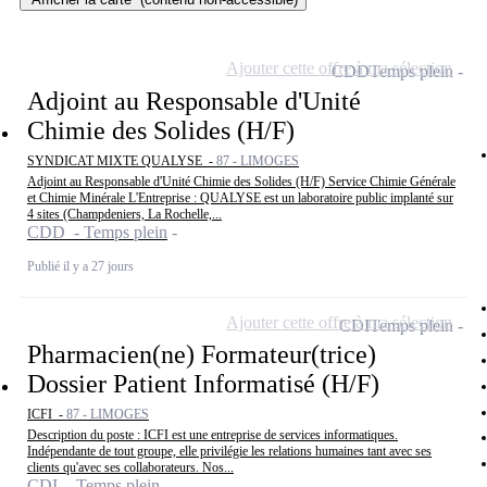
Ajouter cette offre à ma sélection
CDD
Temps plein
Adjoint au Responsable d'Unité
Chimie des Solides (H/F)
SYNDICAT MIXTE QUALYSE -
87 - LIMOGES
Adjoint au Responsable d'Unité Chimie des Solides (H/F) Service Chimie Générale
et Chimie Minérale L'Entreprise : QUALYSE est un laboratoire public implanté sur
4 sites (Champdeniers, La Rochelle,...
CDD - Temps plein
Publié il y a 27 jours
Ajouter cette offre à ma sélection
CDI
Temps plein
Pharmacien(ne) Formateur(trice)
Dossier Patient Informatisé (H/F)
ICFI -
87 - LIMOGES
Description du poste : ICFI est une entreprise de services informatiques.
Indépendante de tout groupe, elle privilégie les relations humaines tant avec ses
clients qu'avec ses collaborateurs. Nos...
CDI - Temps plein