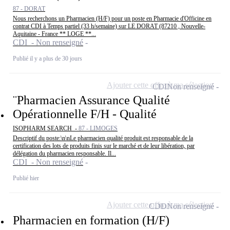
87 - DORAT
Nous recherchons un Pharmacien (H/F) pour un poste en Pharmacie d'Officine en
contrat CDI à Temps partiel (33 h/semaine) sur LE DORAT (87210 , Nouvelle-
Aquitaine - France ** LOGE **...
CDI - Non renseigné
Publié il y a plus de 30 jours
Ajouter cette offre à ma sélection
CDI
Non renseigné
¨Pharmacien Assurance Qualité
Opérationnelle F/H - Qualité
ISOPHARM SEARCH -
87 - LIMOGES
Descriptif du poste:\n\nLe pharmacien qualité produit est responsable de la
certification des lots de produits finis sur le marché et de leur libération, par
délégation du pharmacien responsable. Il...
CDI - Non renseigné
Publié hier
Ajouter cette offre à ma sélection
CDD
Non renseigné
Pharmacien en formation (H/F)