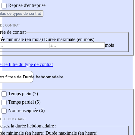
Reprise d'entreprise
plus
de types de contrat
 DE CONTRAT
ée de contrat
ée minimale (en mois)
Durée maximale (en mois)
mois
er
le filtre du type de contrat
les filtres de
Durée hebdo
madaire
 hebdomadaire
Temps plein (7)
Temps partiel (5)
Non renseignée (6)
 HEBDOMADAIRE
cisez la durée hebdomadaire :
ée minimale (en heure)
Durée maximale (en heure)