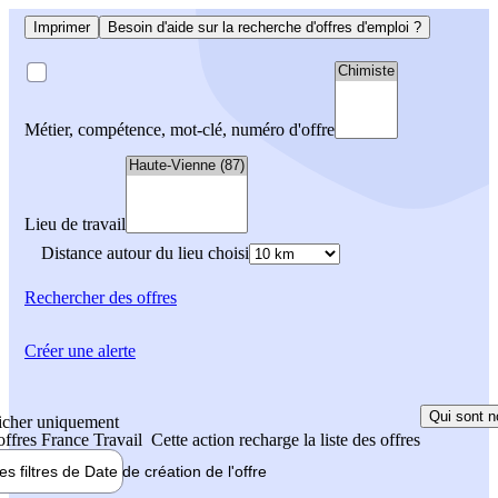
Imprimer
Besoin d'aide sur la recherche d'offres d'emploi ?
Métier, compétence, mot-clé, numéro d'offre
Lieu de travail
Distance autour du lieu choisi
Rechercher
des offres
Créer une alerte
Qui sont n
icher uniquement
 offres France Travail
Cette action recharge la liste des offres
les filtres de
Date de création
de l'offre