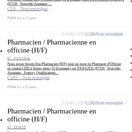
(87230 , Nouvelle-Aquitaine -...
CDI - Non renseigné
Publié il y a 12 jours
Ajouter cette offre à ma sélection
CDD
Non renseigné
Pharmacien / Pharmacienne en
officine (H/F)
87 - PANAZOL
Nous avons besoin d'un Pharmacien (H/F) pour un poste en Pharmacie d'Officine
en contrat CDD à Temps plein (35 h/semaine) sur PANAZOL (87350 , Nouvelle-
Aquitaine - France). Qualifications...
CDD - Non renseigné
Publié il y a 12 jours
Ajouter cette offre à ma sélection
CDD
Non renseigné
Pharmacien / Pharmacienne en
officine (H/F)
87 - DORAT