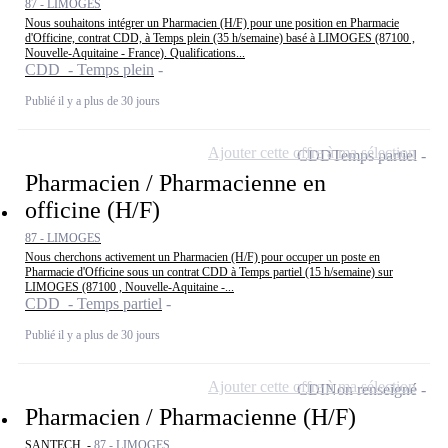
87 - LIMOGES
Nous souhaitons intégrer un Pharmacien (H/F) pour une position en Pharmacie
d'Officine, contrat CDD, à Temps plein (35 h/semaine) basé à LIMOGES (87100 ,
Nouvelle-Aquitaine - France). Qualifications...
CDD - Temps plein
Publié il y a plus de 30 jours
Ajouter cette offre à ma sélection
CDD
Temps partiel
Pharmacien / Pharmacienne en
officine (H/F)
87 - LIMOGES
Nous cherchons activement un Pharmacien (H/F) pour occuper un poste en
Pharmacie d'Officine sous un contrat CDD à Temps partiel (15 h/semaine) sur
LIMOGES (87100 , Nouvelle-Aquitaine -...
CDD - Temps partiel
Publié il y a plus de 30 jours
Ajouter cette offre à ma sélection
CDI
Non renseigné
Pharmacien / Pharmacienne (H/F)
SANTECH -
87 - LIMOGES