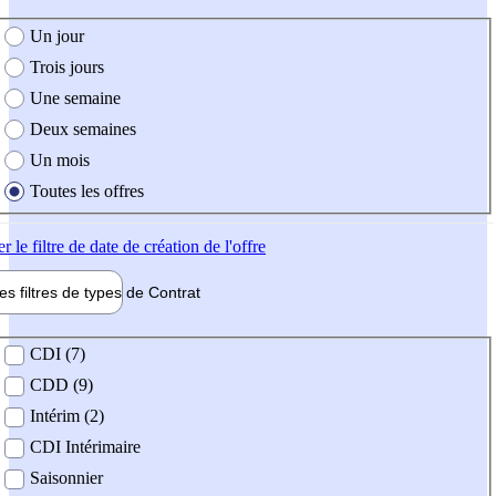
e création de l'offre
Un jour
Trois jours
Une semaine
Deux semaines
Un mois
Toutes les offres
er
le filtre de date de création de l'offre
les filtres de types de
Contrat
de contrat
CDI (7)
CDD (9)
Intérim (2)
CDI Intérimaire
Saisonnier