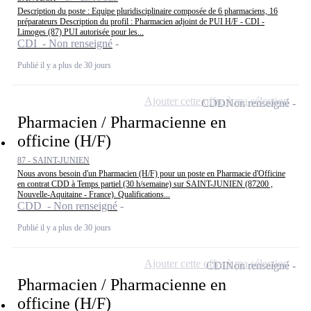
Description du poste : Equipe pluridisciplinaire composée de 6 pharmaciens, 16
préparateurs Description du profil : Pharmacien adjoint de PUI H/F - CDI -
Limoges (87) PUI autorisée pour les...
CDI - Non renseigné
Publié il y a plus de 30 jours
Ajouter cette offre à ma sélection
CDD
Non renseigné
Pharmacien / Pharmacienne en
officine (H/F)
87 - SAINT-JUNIEN
Nous avons besoin d'un Pharmacien (H/F) pour un poste en Pharmacie d'Officine
en contrat CDD à Temps partiel (30 h/semaine) sur SAINT-JUNIEN (87200 ,
Nouvelle-Aquitaine - France). Qualifications...
CDD - Non renseigné
Publié il y a plus de 30 jours
Ajouter cette offre à ma sélection
CDI
Non renseigné
Pharmacien / Pharmacienne en
officine (H/F)