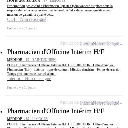
ISOPHARM SEARCH -
87 - LIMOGES
Descriptif du poste:\n\nLe Pharmacien Qualité Opérationnelle est placé sous la
responsabilité du responsable qualité produits.\nLe département qualité a pour
mission de garantir la qualité des...
CDI - Non renseigné
Publié il y a 14 jours
Ajouter cette offre à ma sélection
Intérim
Non renseigné
Pharmacien d'Officine Intérim H/F
MEDIJOB -
87 - SAINT-JUNIEN
POSTE : Pharmacien d'Officine Intérim H/F DESCRIPTION : Offre d'emploi :
Pharmacien (H/F) - Intérim - Type de contrat : Mission d'intérim - Temps de travail :
Temps plein ou temps partiel selon...
Intérim - Non renseigné
Publié il y a 15 jours
Ajouter cette offre à ma sélection
Intérim
Non renseigné
Pharmacien d'Officine Intérim H/F
MEDIJOB -
87 - LIMOGES
POSTE : Pharmacien d'Officine Intérim H/F DESCRIPTION : Offre d'emploi :