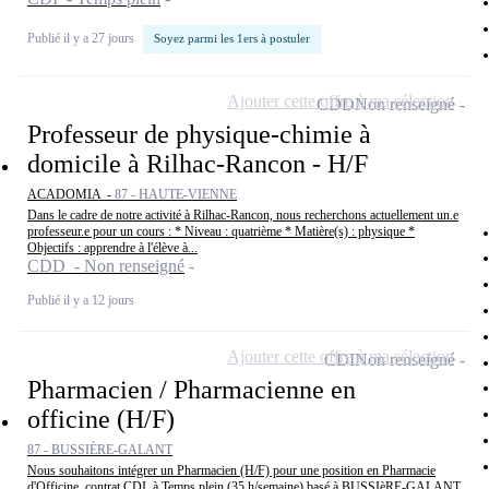
Publié il y a 27 jours
Soyez parmi les 1ers à postuler
Ajouter cette offre à ma sélection
CDD
Non renseigné
Professeur de physique-chimie à
domicile à Rilhac-Rancon - H/F
ACADOMIA -
87 - HAUTE-VIENNE
Dans le cadre de notre activité à Rilhac-Rancon, nous recherchons actuellement un.e
professeur.e pour un cours : * Niveau : quatrième * Matière(s) : physique *
Objectifs : apprendre à l'élève à...
CDD - Non renseigné
Publié il y a 12 jours
Ajouter cette offre à ma sélection
CDI
Non renseigné
Pharmacien / Pharmacienne en
officine (H/F)
87 - BUSSIÈRE-GALANT
Nous souhaitons intégrer un Pharmacien (H/F) pour une position en Pharmacie
d'Officine, contrat CDI, à Temps plein (35 h/semaine) basé à BUSSIèRE-GALANT