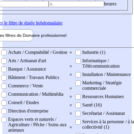
heures
er
le filtre de durée hebdomadaire
les filtres de
Domaine pro
fessionnel
ne professionel
Achats / Comptabilité / Gestion
Industrie (1)
Arts / Artisanat d'art
Informatique /
Télécommunication
Banque / Assurance
Installation / Maintenance
Bâtiment / Travaux Publics
Marketing / Stratégie
Commerce / Vente
commerciale
Communication / Multimédia
Ressources Humaines
Conseil / Etudes
Santé (16)
Direction d'entreprise
Secrétariat / Assistanat
Espaces verts et naturels /
Services à la personne / à l
Agriculture / Pêche / Soins aux
collectivité (1)
animaux