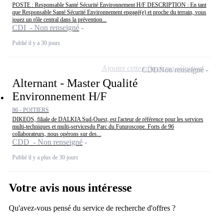
POSTE : Responsable Santé Sécurité Environnement H/F DESCRIPTION : En tant
que Responsable Santé Sécurité Environnement engagé(e) et proche du terrain, vous
jouez un rôle central dans la prévention...
CDI - Non renseigné
Publié il y a 30 jours
Ajouter cette offre à ma sélection
CDD
Non renseigné
Alternant - Master Qualité
Environnement H/F
86 - POITIERS
DIKEOS, filiale de DALKIA Sud-Ouest, est l'acteur de référence pour les services
multi-techniques et multi-servicesdu Parc du Futuroscope. Forts de 96
collaborateurs, nous opérons sur des...
CDD - Non renseigné
Publié il y a plus de 30 jours
Votre avis nous intéresse
Qu'avez-vous pensé du service de recherche d'offres ?