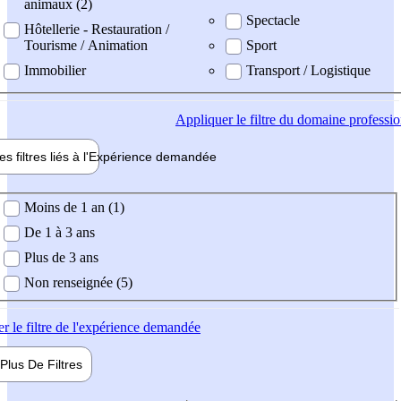
animaux (2)
Spectacle
Hôtellerie - Restauration /
Tourisme / Animation
Sport
Immobilier
Transport / Logistique
Appliquer
le filtre du domaine professi
es filtres liés à l'
Expérience
demandée
ience demandée
Moins de 1 an (1)
De 1 à 3 ans
Plus de 3 ans
Non renseignée (5)
er
le filtre de l'expérience demandée
Plus De
Filtres