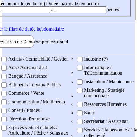
ée minimale (en heure)
Durée maximale (en heure)
heures
er
le filtre de durée hebdomadaire
les filtres de
Domaine pro
fessionnel
ne professionel
Achats / Comptabilité / Gestion
Industrie (7)
Arts / Artisanat d'art
Informatique /
Télécommunication
Banque / Assurance
Installation / Maintenance
Bâtiment / Travaux Publics
Marketing / Stratégie
Commerce / Vente
commerciale
Communication / Multimédia
Ressources Humaines
Conseil / Etudes
Santé
Direction d'entreprise
Secrétariat / Assistanat
Espaces verts et naturels /
Services à la personne / à l
Agriculture / Pêche / Soins aux
collectivité