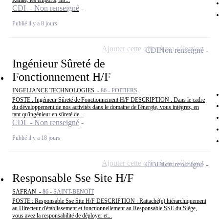
Rafale, les emports, les...
CDI - Non renseigné
Publié il y a 8 jours
Ajouter cette offre à ma sélection
CDI
Non renseigné
Ingénieur Sûreté de
Fonctionnement H/F
INGELIANCE TECHNOLOGIES -
86 - POITIERS
POSTE : Ingénieur Sûreté de Fonctionnement H/F DESCRIPTION : Dans le cadre
du développement de nos activités dans le domaine de l'énergie, vous intégrez, en
tant qu'ingénieur en sûreté de...
CDI - Non renseigné
Publié il y a 18 jours
Ajouter cette offre à ma sélection
CDI
Non renseigné
Responsable Sse Site H/F
SAFRAN -
86 - SAINT-BENOÎT
POSTE : Responsable Sse Site H/F DESCRIPTION : Rattaché(e) hiérarchiquement
au Directeur d'établissement et fonctionnellement au Responsable SSE du Siège,
vous avez la responsabilité de déployer et...