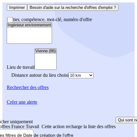
Imprimer
Besoin d'aide sur la recherche d'offres d'emploi ?
Métier, compétence, mot-clé, numéro d'offre
Lieu de travail
Distance autour du lieu choisi
Rechercher
des offres
Créer une alerte
Qui sont n
icher uniquement
 offres France Travail
Cette action recharge la liste des offres
les filtres de
Date de création
de l'offre