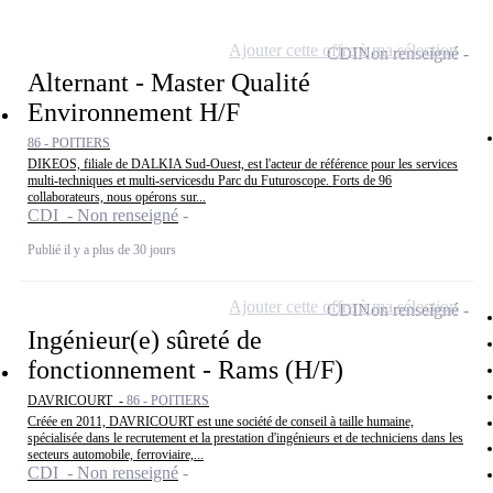
Ajouter cette offre à ma sélection
CDI
Non renseigné
Alternant - Master Qualité
Environnement H/F
86 - POITIERS
DIKEOS, filiale de DALKIA Sud-Ouest, est l'acteur de référence pour les services
multi-techniques et multi-servicesdu Parc du Futuroscope. Forts de 96
collaborateurs, nous opérons sur...
CDI - Non renseigné
Publié il y a plus de 30 jours
Ajouter cette offre à ma sélection
CDI
Non renseigné
Ingénieur(e) sûreté de
fonctionnement - Rams (H/F)
DAVRICOURT -
86 - POITIERS
Créée en 2011, DAVRICOURT est une société de conseil à taille humaine,
spécialisée dans le recrutement et la prestation d'ingénieurs et de techniciens dans les
secteurs automobile, ferroviaire,...
CDI - Non renseigné