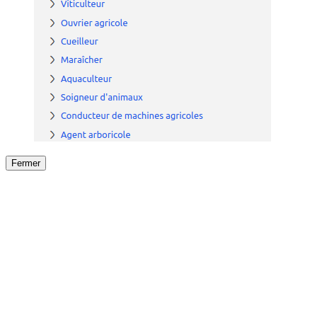
Fermer
Fermer
le détail de l'offre
/
Offre
sur
Offre précéden