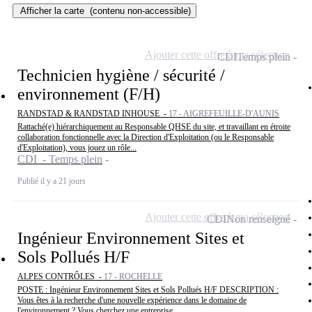
Afficher la carte
(contenu non-accessible)
Ajouter cette offre à ma sélection
CDI
Temps plein
Technicien hygiène / sécurité /
environnement (F/H)
RANDSTAD & RANDSTAD INHOUSE -
17 - AIGREFEUILLE-D'AUNIS
Rattaché(e) hiérarchiquement au Responsable QHSE du site, et travaillant en étroite
collaboration fonctionnelle avec la Direction d'Exploitation (ou le Responsable
d'Exploitation), vous jouez un rôle...
CDI - Temps plein
Publié il y a 21 jours
Ajouter cette offre à ma sélection
CDI
Non renseigné
Ingénieur Environnement Sites et
Sols Pollués H/F
ALPES CONTRÔLES -
17 - ROCHELLE
POSTE : Ingénieur Environnement Sites et Sols Pollués H/F DESCRIPTION :
Vous êtes à la recherche d'une nouvelle expérience dans le domaine de
l'environnement ? Vous cherchez une entreprise...