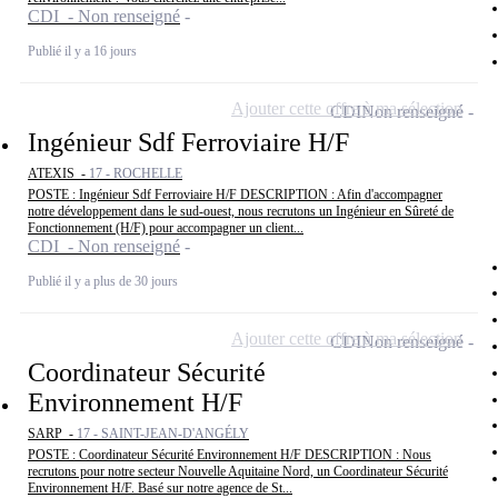
CDI - Non renseigné
Publié il y a 16 jours
Ajouter cette offre à ma sélection
CDI
Non renseigné
Ingénieur Sdf Ferroviaire H/F
ATEXIS -
17 - ROCHELLE
POSTE : Ingénieur Sdf Ferroviaire H/F DESCRIPTION : Afin d'accompagner
notre développement dans le sud-ouest, nous recrutons un Ingénieur en Sûreté de
Fonctionnement (H/F) pour accompagner un client...
CDI - Non renseigné
Publié il y a plus de 30 jours
Ajouter cette offre à ma sélection
CDI
Non renseigné
Coordinateur Sécurité
Environnement H/F
SARP -
17 - SAINT-JEAN-D'ANGÉLY
POSTE : Coordinateur Sécurité Environnement H/F DESCRIPTION : Nous
recrutons pour notre secteur Nouvelle Aquitaine Nord, un Coordinateur Sécurité
Environnement H/F. Basé sur notre agence de St...