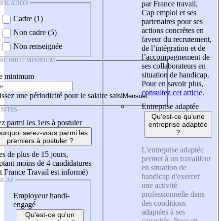
IFICATION
par France travail,
Cap emploi et ses
Cadre (1)
partenaires pour ses
actions concrètes en
Non cadre (5)
faveur du recrutement,
Non renseignée
de l’intégration et de
l’accompagnement de
IRE BRUT MINIMUM
ses collaborateurs en
situation de handicap.
re minimum
Pour en savoir plus,
consultez cet article
.
ssez une périodicité pour le salaire saisi
Entreprise adaptée
NITÉS
Qu'est-ce qu'une
z parmi les 1ers à postuler
entreprise adaptée
?
urquoi serez-vous parmi les
premiers à postuler ?
L'entreprise adaptée
es de plus de 15 jours,
permet à un travailleur
tant moins de 4 candidatures
en situation de
t France Travail est informé)
handicap d'exercer
ICAP
une activité
professionnelle dans
Employeur handi-
des conditions
engagé
adaptées à ses
Qu'est-ce qu'un
capacités. Pour en