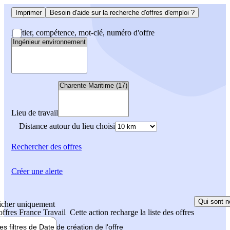
Imprimer
Besoin d'aide sur la recherche d'offres d'emploi ?
Métier, compétence, mot-clé, numéro d'offre
Lieu de travail
Distance autour du lieu choisi
Rechercher
des offres
Créer une alerte
Qui sont n
icher uniquement
 offres France Travail
Cette action recharge la liste des offres
les filtres de
Date de création
de l'offre