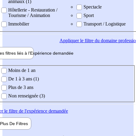
animaux (1)
Spectacle
Hôtellerie - Restauration /
Tourisme / Animation
Sport
Immobilier
Transport / Logistique
Appliquer
le filtre du domaine professi
es filtres liés à l'
Expérience
demandée
ience demandée
Moins de 1 an
De 1 à 3 ans (1)
Plus de 3 ans
Non renseignée (3)
er
le filtre de l'expérience demandée
Plus De
Filtres