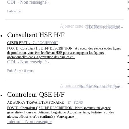
CDI - Non renseigné
Publié hier
Ajouter cette offre à ma sélection
CDI
Non renseigné
Consultant HSE H/F
GESER BEST -
17 - ROCHEFORT
POSTE : Consultant HSE H/F DESCRIPTION : Au coeur des ateliers et des lignes
de production, vous êtes le référent HSE pour accompagner les équipes
opérationnelles dans la prévention des risques et...
CDI - Non renseigné
Publié il y a 8 jours
Ajouter cette offre à ma sélection
Intérim
Non renseigné
Controleur QSE H/F
ADWORK'S TRAVAIL TEMPORAIRE -
17 - PONS
POSTE : Controleur QSE H/F DESCRIPTION : Nous sommes une agence
généraliste (Industrie, Bâtiment, Logistique, Agroalimentaire, Tertiaire ; sur des
niveaux débutants et/ou confirmés). Votre agence...
Intérim - Non renseigné