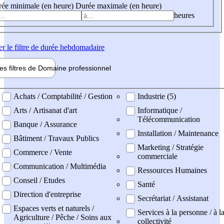
ée minimale (en heure)
Durée maximale (en heure)
heures
er
le filtre de durée hebdomadaire
les filtres de
Domaine pro
fessionnel
ne professionel
Achats / Comptabilité / Gestion
Industrie (5)
Arts / Artisanat d'art
Informatique /
Télécommunication
Banque / Assurance
Installation / Maintenance
Bâtiment / Travaux Publics
Marketing / Stratégie
Commerce / Vente
commerciale
Communication / Multimédia
Ressources Humaines
Conseil / Etudes
Santé
Direction d'entreprise
Secrétariat / Assistanat
Espaces verts et naturels /
Services à la personne / à l
Agriculture / Pêche / Soins aux
collectivité