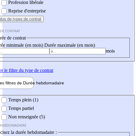
Profession libérale
Reprise d'entreprise
plus
de types de contrat
 DE CONTRAT
ée de contrat
ée minimale (en mois)
Durée maximale (en mois)
mois
er
le filtre du type de contrat
les filtres de
Durée hebdo
madaire
 hebdomadaire
Temps plein (1)
Temps partiel
Non renseignée (5)
 HEBDOMADAIRE
cisez la durée hebdomadaire :