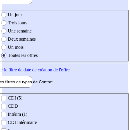
e création de l'offre
Un jour
Trois jours
Une semaine
Deux semaines
Un mois
Toutes les offres
er
le filtre de date de création de l'offre
les filtres de types de
Contrat
de contrat
CDI (5)
CDD
Intérim (1)
CDI Intérimaire