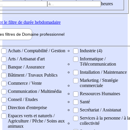
heures
er
le filtre de durée hebdomadaire
les filtres de
Domaine pro
fessionnel
ne professionel
Achats / Comptabilité / Gestion
Industrie (4)
Arts / Artisanat d'art
Informatique /
Télécommunication
Banque / Assurance
Installation / Maintenance
Bâtiment / Travaux Publics
Marketing / Stratégie
Commerce / Vente
commerciale
Communication / Multimédia
Ressources Humaines
Conseil / Etudes
Santé
Direction d'entreprise
Secrétariat / Assistanat
Espaces verts et naturels /
Services à la personne / à l
Agriculture / Pêche / Soins aux
collectivité
animaux