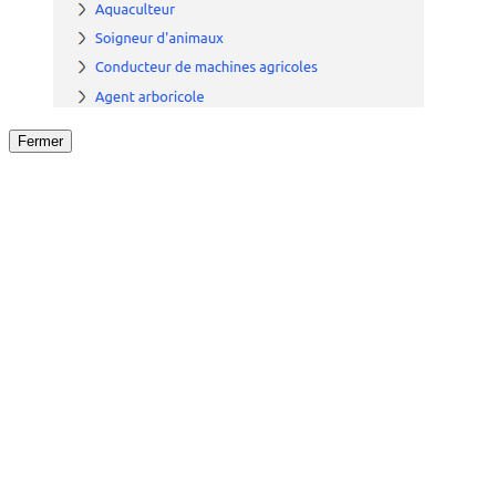
Fermer
Fermer
le détail de l'offre
/
Offre
sur
Offre précéden