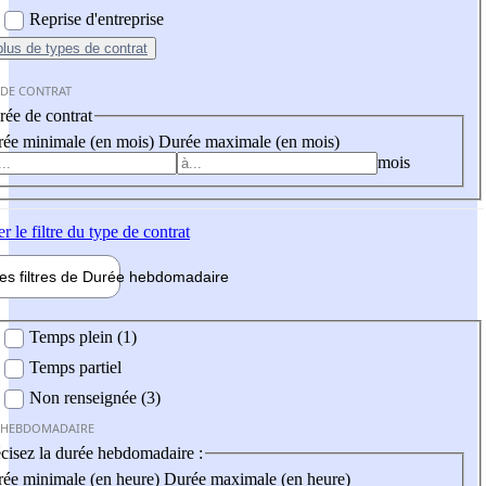
Reprise d'entreprise
plus
de types de contrat
 DE CONTRAT
ée de contrat
ée minimale (en mois)
Durée maximale (en mois)
mois
er
le filtre du type de contrat
les filtres de
Durée hebdo
madaire
 hebdomadaire
Temps plein (1)
Temps partiel
Non renseignée (3)
 HEBDOMADAIRE
cisez la durée hebdomadaire :
ée minimale (en heure)
Durée maximale (en heure)