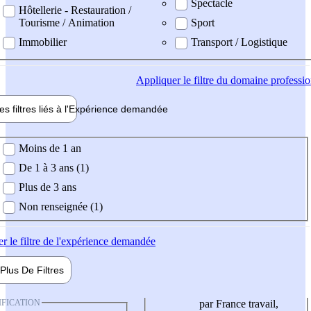
Spectacle
Hôtellerie - Restauration /
Tourisme / Animation
Sport
Immobilier
Transport / Logistique
Appliquer
le filtre du domaine professi
es filtres liés à l'
Expérience
demandée
ience demandée
Moins de 1 an
De 1 à 3 ans (1)
Plus de 3 ans
Non renseignée (1)
er
le filtre de l'expérience demandée
Plus De
Filtres
IFICATION
par France travail,