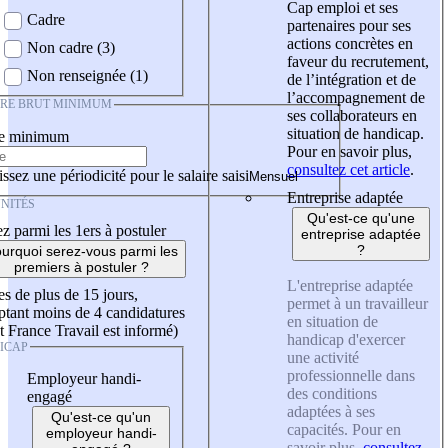
Cap emploi et ses
Cadre
partenaires pour ses
actions concrètes en
Non cadre (3)
faveur du recrutement,
Non renseignée (1)
de l’intégration et de
l’accompagnement de
IRE BRUT MINIMUM
ses collaborateurs en
situation de handicap.
re minimum
Pour en savoir plus,
consultez cet article
.
ssez une périodicité pour le salaire saisi
Entreprise adaptée
NITÉS
Qu'est-ce qu'une
z parmi les 1ers à postuler
entreprise adaptée
?
urquoi serez-vous parmi les
premiers à postuler ?
L'entreprise adaptée
es de plus de 15 jours,
permet à un travailleur
tant moins de 4 candidatures
en situation de
t France Travail est informé)
handicap d'exercer
ICAP
une activité
professionnelle dans
Employeur handi-
des conditions
engagé
adaptées à ses
Qu'est-ce qu'un
capacités. Pour en
employeur handi-
savoir plus,
consultez