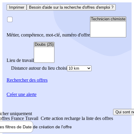
Imprimer
Besoin d'aide sur la recherche d'offres d'emploi ?
Métier, compétence, mot-clé, numéro d'offre
Lieu de travail
Distance autour du lieu choisi
Rechercher
des offres
Créer une alerte
Qui sont n
icher uniquement
 offres France Travail
Cette action recharge la liste des offres
les filtres de
Date de création
de l'offre