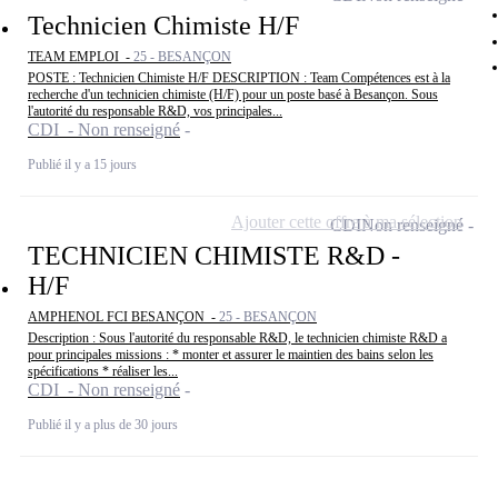
Technicien Chimiste H/F
TEAM EMPLOI -
25 - BESANÇON
POSTE : Technicien Chimiste H/F DESCRIPTION : Team Compétences est à la
recherche d'un technicien chimiste (H/F) pour un poste basé à Besançon. Sous
l'autorité du responsable R&D, vos principales...
CDI - Non renseigné
Publié il y a 15 jours
Ajouter cette offre à ma sélection
CDI
Non renseigné
TECHNICIEN CHIMISTE R&D -
H/F
AMPHENOL FCI BESANÇON -
25 - BESANÇON
Description : Sous l'autorité du responsable R&D, le technicien chimiste R&D a
pour principales missions : * monter et assurer le maintien des bains selon les
spécifications * réaliser les...
CDI - Non renseigné
Publié il y a plus de 30 jours