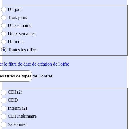
e création de l'offre
Un jour
Trois jours
Une semaine
Deux semaines
Un mois
Toutes les offres
er
le filtre de date de création de l'offre
les filtres de types de
Contrat
de contrat
CDI (2)
CDD
Intérim (2)
CDI Intérimaire
Saisonnier