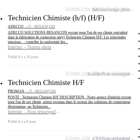
Ajouter cette offre à ma sélection
Intérim
Temps plein
Technicien Chimiste (h/f) (H/F)
ADECCO -
25 - BESANÇON
ADECCO SOLUTIONS BESANCON recrute pour l'un de ses clients spécialisé
dans la fabrication de connecteur un(e) Technicien Chimiste H/F. Les principales
missions : - contrôler la conformité des...
Intérim - Temps plein
Publié il y a 16 jours
Ajouter cette offre à ma sélection
Intérim
Non renseigné
Technicien Chimiste H/F
PROMAN -
25 - BESANÇON
POSTE : Technicien Chimiste H/F DESCRIPTION : Notre agence d'intérim recrute
pour l'un de ses clients, acteur reconnu dans le secteur des solutions de connectique
électronique, un Technicien...
Intérim - Non renseigné
Publié il y a 8 jours
Ajouter cette offre à ma sélection
CDI
Non renseigné