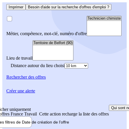
Imprimer
Besoin d'aide sur la recherche d'offres d'emploi ?
Métier, compétence, mot-clé, numéro d'offre
Lieu de travail
Distance autour du lieu choisi
Rechercher
des offres
Créer une alerte
Qui sont n
icher uniquement
 offres France Travail
Cette action recharge la liste des offres
les filtres de
Date de création
de l'offre