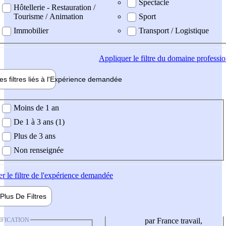
Spectacle
Hôtellerie - Restauration /
Tourisme / Animation
Sport
Immobilier
Transport / Logistique
Appliquer
le filtre du domaine professi
es filtres liés à l'
Expérience
demandée
ience demandée
Moins de 1 an
De 1 à 3 ans (1)
Plus de 3 ans
Non renseignée
er
le filtre de l'expérience demandée
Plus De
Filtres
IFICATION
par France travail,