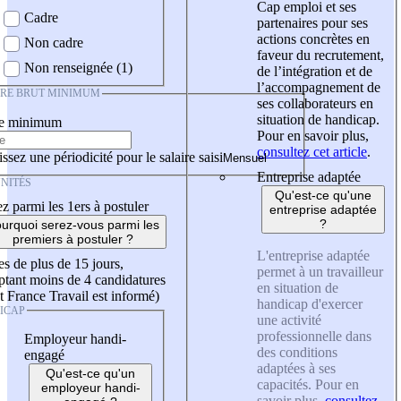
Cap emploi et ses
Cadre
partenaires pour ses
actions concrètes en
Non cadre
faveur du recrutement,
Non renseignée (1)
de l’intégration et de
l’accompagnement de
IRE BRUT MINIMUM
ses collaborateurs en
situation de handicap.
re minimum
Pour en savoir plus,
consultez cet article
.
ssez une périodicité pour le salaire saisi
Entreprise adaptée
NITÉS
Qu'est-ce qu'une
z parmi les 1ers à postuler
entreprise adaptée
?
urquoi serez-vous parmi les
premiers à postuler ?
L'entreprise adaptée
es de plus de 15 jours,
permet à un travailleur
tant moins de 4 candidatures
en situation de
t France Travail est informé)
handicap d'exercer
ICAP
une activité
professionnelle dans
Employeur handi-
des conditions
engagé
adaptées à ses
Qu'est-ce qu'un
capacités. Pour en
employeur handi-
savoir plus,
consultez