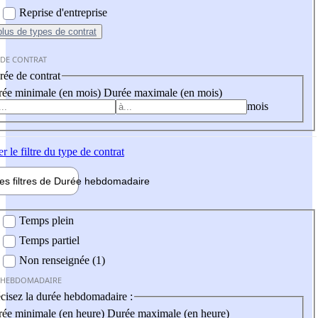
Reprise d'entreprise
plus
de types de contrat
 DE CONTRAT
ée de contrat
ée minimale (en mois)
Durée maximale (en mois)
mois
er
le filtre du type de contrat
les filtres de
Durée hebdo
madaire
 hebdomadaire
Temps plein
Temps partiel
Non renseignée (1)
 HEBDOMADAIRE
cisez la durée hebdomadaire :
ée minimale (en heure)
Durée maximale (en heure)