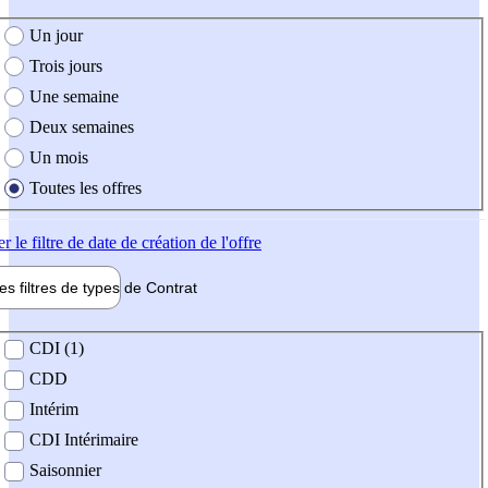
e création de l'offre
Un jour
Trois jours
Une semaine
Deux semaines
Un mois
Toutes les offres
er
le filtre de date de création de l'offre
les filtres de types de
Contrat
de contrat
CDI (1)
CDD
Intérim
CDI Intérimaire
Saisonnier