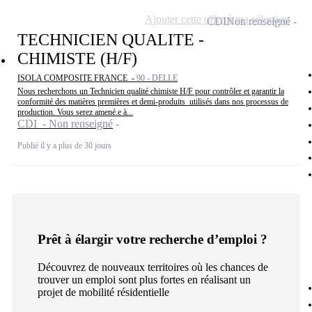
Ajouter cette offre à ma sélection
CDI
Non renseigné
TECHNICIEN QUALITE -
CHIMISTE (H/F)
ISOLA COMPOSITE FRANCE -
90 - DELLE
Nous recherchons un Technicien qualité chimiste H/F pour contrôler et garantir la
conformité des matières premières et demi-produits utilisés dans nos processus de
production. Vous serez amené.e à...
CDI - Non renseigné
Publié il y a plus de 30 jours
Prêt à élargir votre recherche d’emploi ?
Découvrez de nouveaux territoires où les chances de
trouver un emploi sont plus fortes en réalisant un
projet de mobilité résidentielle