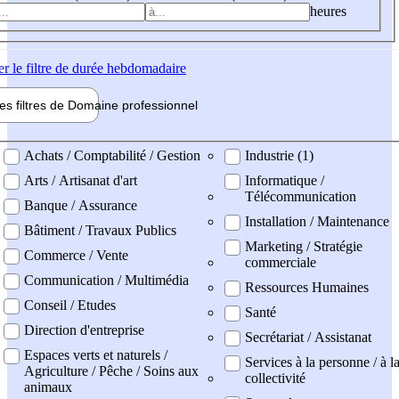
heures
er
le filtre de durée hebdomadaire
les filtres de
Domaine pro
fessionnel
ne professionel
Achats / Comptabilité / Gestion
Industrie (1)
Arts / Artisanat d'art
Informatique /
Télécommunication
Banque / Assurance
Installation / Maintenance
Bâtiment / Travaux Publics
Marketing / Stratégie
Commerce / Vente
commerciale
Communication / Multimédia
Ressources Humaines
Conseil / Etudes
Santé
Direction d'entreprise
Secrétariat / Assistanat
Espaces verts et naturels /
Services à la personne / à l
Agriculture / Pêche / Soins aux
collectivité
animaux