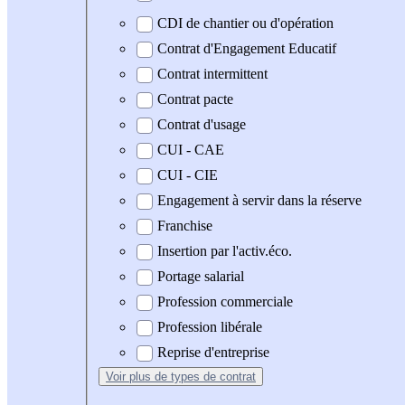
CDI de chantier ou d'opération
Contrat d'Engagement Educatif
Contrat intermittent
Contrat pacte
Contrat d'usage
CUI - CAE
CUI - CIE
Engagement à servir dans la réserve
Franchise
Insertion par l'activ.éco.
Portage salarial
Profession commerciale
Profession libérale
Reprise d'entreprise
Voir plus
de types de contrat