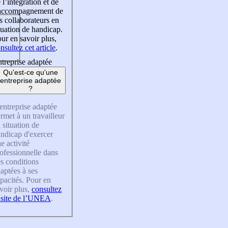
 l’intégration et de
’accompagnement de
s collaborateurs en
tuation de handicap.
ur en savoir plus,
nsultez cet article
.
treprise adaptée
Qu'est-ce qu'une
entreprise adaptée
?
entreprise adaptée
rmet à un travailleur
 situation de
ndicap d'exercer
e activité
ofessionnelle dans
s conditions
aptées à ses
pacités. Pour en
voir plus,
consultez
 site de l’UNEA
.