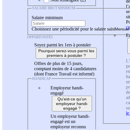
de
l
SALAIRE BRUT MINIMUM
se
si
Salaire minimum
Po
co
Choisissez une périodicité pour le salaire saisi
En
OPPORTUNITÉS
Soyez parmi les 1ers à postuler
Pourquoi serez-vous parmi les
premiers à postuler ?
L'
Offres de plus de 15 jours,
pe
comptant moins de 4 candidatures
en
(dont France Travail est informé)
ha
HANDICAP
un
pr
Employeur handi-
de
engagé
ad
Qu'est-ce qu'un
ca
employeur handi-
sa
engagé ?
le
Un employeur handi-
engagé est un
employeur reconnu