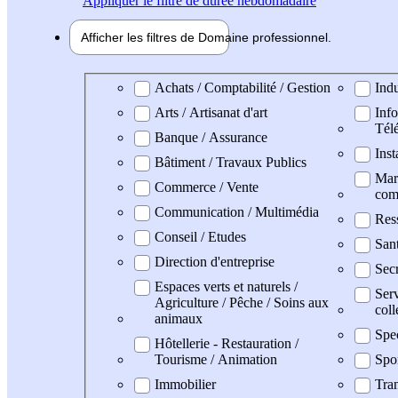
Appliquer
le filtre de durée hebdomadaire
Afficher les filtres de
Domaine pro
fessionnel
Domaine professionel
Achats / Comptabilité / Gestion
Indu
Arts / Artisanat d'art
Info
Tél
Banque / Assurance
Inst
Bâtiment / Travaux Publics
Mark
Commerce / Vente
com
Communication / Multimédia
Res
Conseil / Etudes
San
Direction d'entreprise
Secr
Espaces verts et naturels /
Serv
Agriculture / Pêche / Soins aux
coll
animaux
Spe
Hôtellerie - Restauration /
Tourisme / Animation
Spo
Immobilier
Tran