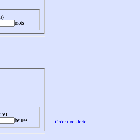
s)
mois
ure)
heures
Créer une alerte