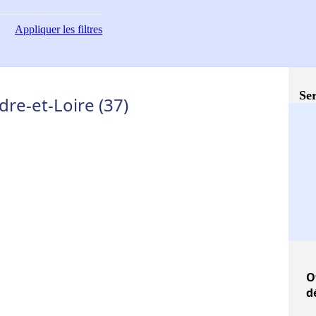
Appliquer
les filtres
Ser
dre-et-Loire (37)
O
d