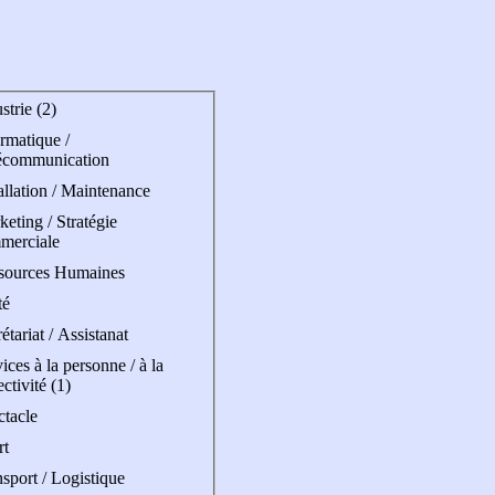
strie (2)
rmatique /
écommunication
allation / Maintenance
eting / Stratégie
merciale
sources Humaines
té
étariat / Assistanat
ices à la personne / à la
ectivité (1)
ctacle
rt
sport / Logistique