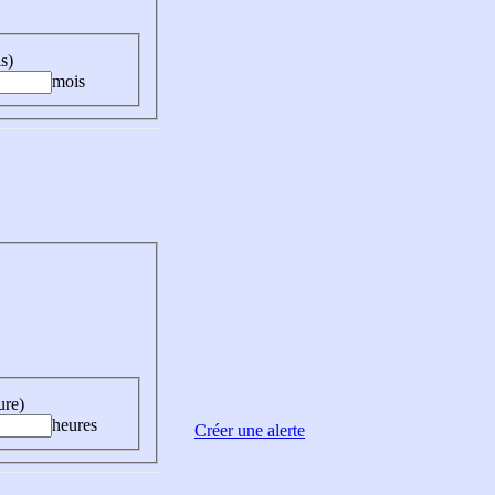
s)
mois
ure)
heures
Créer une alerte