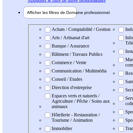
Appliquer
le filtre de durée hebdomadaire
Afficher les filtres de
Domaine pro
fessionnel
Domaine professionel
Achats / Comptabilité / Gestion
Indu
Arts / Artisanat d'art
Info
Tél
Banque / Assurance
Inst
Bâtiment / Travaux Publics
Mark
Commerce / Vente
com
Communication / Multimédia
Res
Conseil / Etudes
San
Direction d'entreprise
Secr
Espaces verts et naturels /
Serv
Agriculture / Pêche / Soins aux
coll
animaux
Spe
Hôtellerie - Restauration /
Tourisme / Animation
Spo
Immobilier
Tran