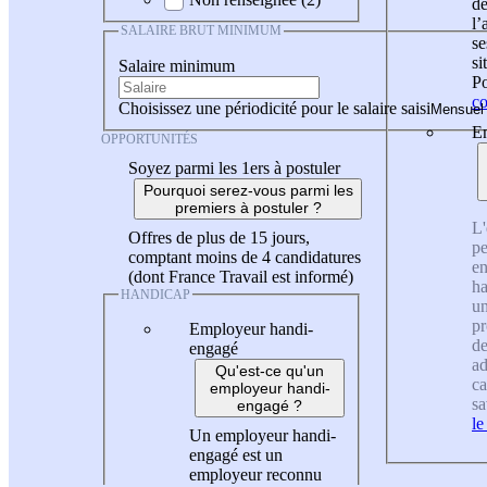
de
l
SALAIRE BRUT MINIMUM
se
si
Salaire minimum
Po
co
Choisissez une périodicité pour le salaire saisi
En
OPPORTUNITÉS
Soyez parmi les 1ers à postuler
Pourquoi serez-vous parmi les
premiers à postuler ?
L'
Offres de plus de 15 jours,
pe
comptant moins de 4 candidatures
en
(dont France Travail est informé)
ha
HANDICAP
un
pr
Employeur handi-
de
engagé
ad
Qu'est-ce qu'un
ca
employeur handi-
sa
engagé ?
le
Un employeur handi-
engagé est un
employeur reconnu