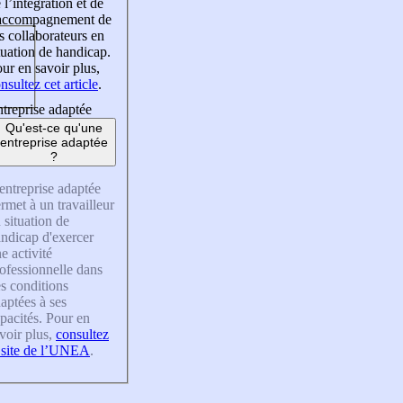
 l’intégration et de
’accompagnement de
s collaborateurs en
tuation de handicap.
ur en savoir plus,
nsultez cet article
.
treprise adaptée
Qu'est-ce qu'une
entreprise adaptée
?
entreprise adaptée
rmet à un travailleur
 situation de
ndicap d'exercer
e activité
ofessionnelle dans
s conditions
aptées à ses
pacités. Pour en
voir plus,
consultez
 site de l’UNEA
.