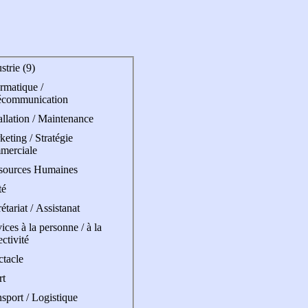
strie (9)
rmatique /
écommunication
allation / Maintenance
eting / Stratégie
merciale
sources Humaines
té
étariat / Assistanat
ices à la personne / à la
ectivité
ctacle
rt
sport / Logistique