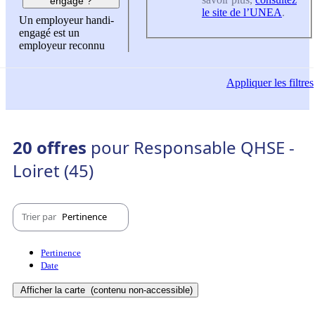
engagé ?
le site de l’UNEA
.
Un employeur handi-
engagé est un
employeur reconnu
Appliquer
les filtres
20 offres
pour Responsable QHSE -
Loiret (45)
Trier par
Pertinence
Pertinence
Date
Afficher la carte
(contenu non-accessible)