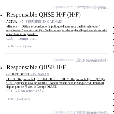
Ajouter cette offre à ma sélection
CDI
Temps plein
Responsable QHSE H/F (H/F)
ACTUA -
45 - FERRIERES EN GATINAIS
Missions : - Définir et coordonner la politique d'assurance qualité (méthodes /
organisation / process / audit). - Veiller au respect des règles d'hygiène et de sécurité
alimentaire et en garantir...
CDI - Temps plein
Publié il y a 19 jours
Ajouter cette offre à ma sélection
CDI
Non renseigné
Responsable QHSE H/F
GROUPE DERET -
45 - SARAN
POSTE : Responsable QHSE H/F DESCRIPTION : Responsable QHSE (F/H) -
CDI Rejoignez le Groupe DERET ! Acteur majeur de la logistique et du transport
depuis plus de 75 ans, le Groupe DERET...
CDI - Non renseigné
Publié il y a 8 jours
Ajouter cette offre à ma sélection
CDD
Non renseigné