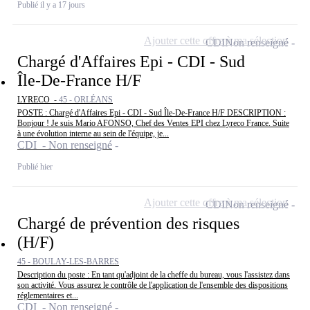
Publié il y a 17 jours
Ajouter cette offre à ma sélection
CDI
Non renseigné
Chargé d'Affaires Epi - CDI - Sud
Île-De-France H/F
LYRECO -
45 - ORLÉANS
POSTE : Chargé d'Affaires Epi - CDI - Sud Île-De-France H/F DESCRIPTION :
Bonjour ! Je suis Mario AFONSO, Chef des Ventes EPI chez Lyreco France. Suite
à une évolution interne au sein de l'équipe, je...
CDI - Non renseigné
Publié hier
Ajouter cette offre à ma sélection
CDI
Non renseigné
Chargé de prévention des risques
(H/F)
45 - BOULAY-LES-BARRES
Description du poste : En tant qu'adjoint de la cheffe du bureau, vous l'assistez dans
son activité. Vous assurez le contrôle de l'application de l'ensemble des dispositions
réglementaires et...
CDI - Non renseigné