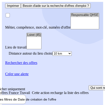
Imprimer
Besoin d'aide sur la recherche d'offres d'emploi ?
Métier, compétence, mot-clé, numéro d'offre
Lieu de travail
Distance autour du lieu choisi
Rechercher
des offres
Créer une alerte
Qui sont n
icher uniquement
 offres France Travail
Cette action recharge la liste des offres
les filtres de
Date de création
de l'offre