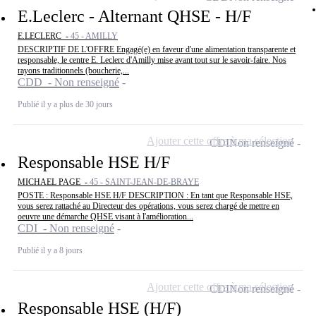
E.Leclerc - Alternant QHSE - H/F
E.LECLERC -
45 - AMILLY
DESCRIPTIF DE L'OFFRE Engagé(e) en faveur d'une alimentation transparente et
responsable, le centre E. Leclerc d'Amilly mise avant tout sur le savoir-faire. Nos
rayons traditionnels (boucherie,...
CDD - Non renseigné
Publié il y a plus de 30 jours
Ajouter cette offre à ma sélection
CDI
Non renseigné
Responsable HSE H/F
MICHAEL PAGE -
45 - SAINT-JEAN-DE-BRAYE
POSTE : Responsable HSE H/F DESCRIPTION : En tant que Responsable HSE,
vous serez rattaché au Directeur des opérations, vous serez chargé de mettre en
oeuvre une démarche QHSE visant à l'amélioration...
CDI - Non renseigné
Publié il y a 8 jours
Ajouter cette offre à ma sélection
CDI
Non renseigné
Responsable HSE (H/F)