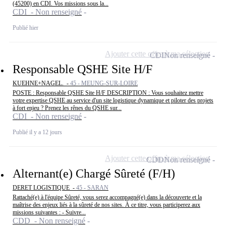
(45200) en CDI. Vos missions sous la...
CDI - Non renseigné
Publié hier
Ajouter cette offre à ma sélection
CDI
Non renseigné
Responsable QSHE Site H/F
KUEHNE+NAGEL. -
45 - MEUNG-SUR-LOIRE
POSTE : Responsable QSHE Site H/F DESCRIPTION : Vous souhaitez mettre
votre expertise QSHE au service d'un site logistique dynamique et piloter des projets
à fort enjeu ? Prenez les rênes du QSHE sur...
CDI - Non renseigné
Publié il y a 12 jours
Ajouter cette offre à ma sélection
CDD
Non renseigné
Alternant(e) Chargé Sûreté (F/H)
DERET LOGISTIQUE -
45 - SARAN
Rattaché(e) à l'équipe Sûreté, vous serez accompagné(e) dans la découverte et la
maîtrise des enjeux liés à la sûreté de nos sites. À ce titre, vous participerez aux
missions suivantes : - Suivre...
CDD - Non renseigné