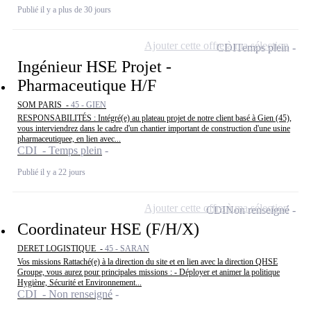
Publié il y a plus de 30 jours
Ajouter cette offre à ma sélection
CDI
Temps plein
Ingénieur HSE Projet -
Pharmaceutique H/F
SOM PARIS -
45 - GIEN
RESPONSABILITÉS : Intégré(e) au plateau projet de notre client basé à Gien (45),
vous interviendrez dans le cadre d'un chantier important de construction d'une usine
pharmaceutiquee, en lien avec...
CDI - Temps plein
Publié il y a 22 jours
Ajouter cette offre à ma sélection
CDI
Non renseigné
Coordinateur HSE (F/H/X)
DERET LOGISTIQUE -
45 - SARAN
Vos missions Rattaché(e) à la direction du site et en lien avec la direction QHSE
Groupe, vous aurez pour principales missions : - Déployer et animer la politique
Hygiène, Sécurité et Environnement...
CDI - Non renseigné