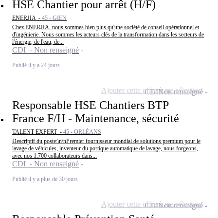
HSE Chantier pour arrêt (H/F)
ENERJIA -
45 - GIEN
Chez ENERJIA, nous sommes bien plus qu'une société de conseil opérationnel et
d'ingénierie. Nous sommes les acteurs clés de la transformation dans les secteurs de
l'énergie, de l'eau, de...
CDI - Non renseigné
Publié il y a 24 jours
Ajouter cette offre à ma sélection
CDI
Non renseigné
Responsable HSE Chantiers BTP
France F/H - Maintenance, sécurité
TALENT EXPERT -
45 - ORLÉANS
Descriptif du poste:\n\nPremier fournisseur mondial de solutions premium pour le
lavage de véhicules, inventeur du portique automatique de lavage, nous forgeons,
avec nos 1.700 collaborateurs dans...
CDI - Non renseigné
Publié il y a plus de 30 jours
Ajouter cette offre à ma sélection
CDI
Non renseigné