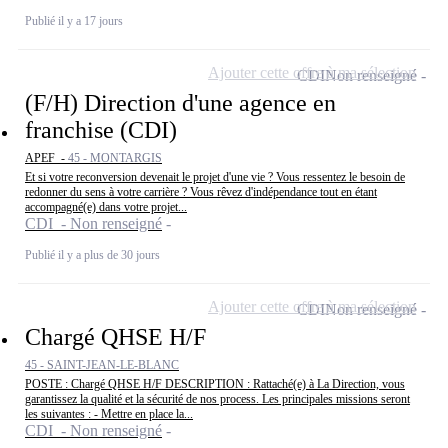
Publié il y a 17 jours
Ajouter cette offre à ma sélection
CDI
Non renseigné
(F/H) Direction d'une agence en
franchise (CDI)
APEF -
45 - MONTARGIS
Et si votre reconversion devenait le projet d'une vie ? Vous ressentez le besoin de
redonner du sens à votre carrière ? Vous rêvez d'indépendance tout en étant
accompagné(e) dans votre projet...
CDI - Non renseigné
Publié il y a plus de 30 jours
Ajouter cette offre à ma sélection
CDI
Non renseigné
Chargé QHSE H/F
45 - SAINT-JEAN-LE-BLANC
POSTE : Chargé QHSE H/F DESCRIPTION : Rattaché(e) à La Direction, vous
garantissez la qualité et la sécurité de nos process. Les principales missions seront
les suivantes : - Mettre en place la...
CDI - Non renseigné