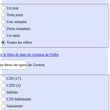
e création de l'offre
Un jour
Trois jours
Une semaine
Deux semaines
Un mois
Toutes les offres
er
le filtre de date de création de l'offre
les filtres de types de
Contrat
de contrat
CDI (17)
CDD (2)
Intérim
CDI Intérimaire
Saisonnier