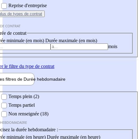
Reprise d'entreprise
plus
de types de contrat
 DE CONTRAT
ée de contrat
ée minimale (en mois)
Durée maximale (en mois)
mois
er
le filtre du type de contrat
les filtres de
Durée hebdo
madaire
 hebdomadaire
Temps plein (2)
Temps partiel
Non renseignée (18)
 HEBDOMADAIRE
cisez la durée hebdomadaire :
ée minimale (en heure)
Durée maximale (en heure)