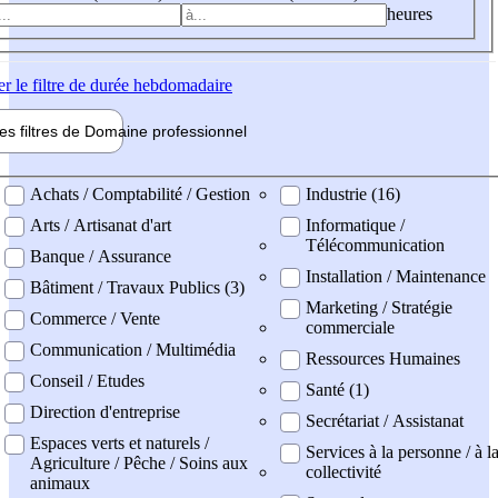
heures
er
le filtre de durée hebdomadaire
les filtres de
Domaine pro
fessionnel
ne professionel
Achats / Comptabilité / Gestion
Industrie (16)
Arts / Artisanat d'art
Informatique /
Télécommunication
Banque / Assurance
Installation / Maintenance
Bâtiment / Travaux Publics (3)
Marketing / Stratégie
Commerce / Vente
commerciale
Communication / Multimédia
Ressources Humaines
Conseil / Etudes
Santé (1)
Direction d'entreprise
Secrétariat / Assistanat
Espaces verts et naturels /
Services à la personne / à l
Agriculture / Pêche / Soins aux
collectivité
animaux