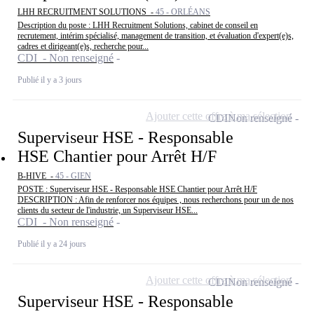
LHH RECRUITMENT SOLUTIONS -
45 - ORLÉANS
Description du poste : LHH Recruitment Solutions, cabinet de conseil en
recrutement, intérim spécialisé, management de transition, et évaluation d'expert(e)s,
cadres et dirigeant(e)s, recherche pour...
CDI - Non renseigné
Publié il y a 3 jours
Ajouter cette offre à ma sélection
CDI
Non renseigné
Superviseur HSE - Responsable
HSE Chantier pour Arrêt H/F
B-HIVE -
45 - GIEN
POSTE : Superviseur HSE - Responsable HSE Chantier pour Arrêt H/F
DESCRIPTION : Afin de renforcer nos équipes , nous recherchons pour un de nos
clients du secteur de l'industrie, un Superviseur HSE...
CDI - Non renseigné
Publié il y a 24 jours
Ajouter cette offre à ma sélection
CDI
Non renseigné
Superviseur HSE - Responsable