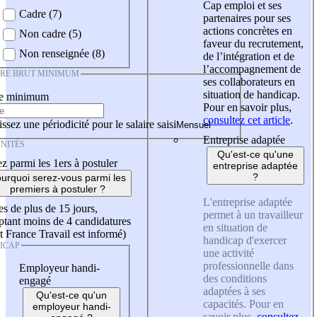
Cap emploi et ses
Cadre (7)
partenaires pour ses
actions concrètes en
Non cadre (5)
faveur du recrutement,
Non renseignée (8)
de l’intégration et de
l’accompagnement de
IRE BRUT MINIMUM
ses collaborateurs en
situation de handicap.
re minimum
Pour en savoir plus,
consultez cet article
.
ssez une périodicité pour le salaire saisi
Entreprise adaptée
NITÉS
Qu'est-ce qu'une
z parmi les 1ers à postuler
entreprise adaptée
?
urquoi serez-vous parmi les
premiers à postuler ?
L'entreprise adaptée
es de plus de 15 jours,
permet à un travailleur
tant moins de 4 candidatures
en situation de
t France Travail est informé)
handicap d'exercer
ICAP
une activité
professionnelle dans
Employeur handi-
des conditions
engagé
adaptées à ses
Qu'est-ce qu'un
capacités. Pour en
employeur handi-
savoir plus,
consultez