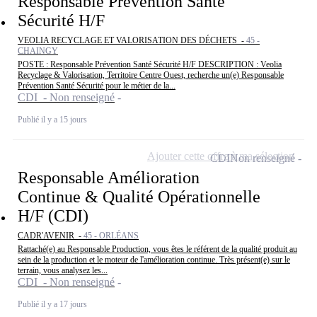
Responsable Prévention Santé
Sécurité H/F
VEOLIA RECYCLAGE ET VALORISATION DES DÉCHETS -
45 -
CHAINGY
POSTE : Responsable Prévention Santé Sécurité H/F DESCRIPTION : Veolia
Recyclage & Valorisation, Territoire Centre Ouest, recherche un(e) Responsable
Prévention Santé Sécurité pour le métier de la...
CDI - Non renseigné
Publié il y a 15 jours
Ajouter cette offre à ma sélection
CDI
Non renseigné
Responsable Amélioration
Continue & Qualité Opérationnelle
H/F (CDI)
CADR'AVENIR -
45 - ORLÉANS
Rattaché(e) au Responsable Production, vous êtes le référent de la qualité produit au
sein de la production et le moteur de l'amélioration continue. Très présent(e) sur le
terrain, vous analysez les...
CDI - Non renseigné
Publié il y a 17 jours