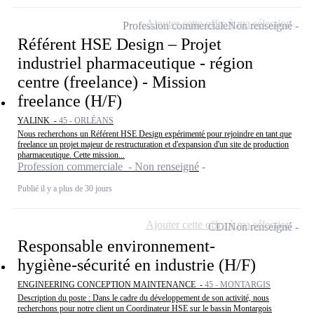
Ajouter cette offre à ma sélection
Profession commerciale
Non renseigné
Référent HSE Design – Projet
industriel pharmaceutique - région
centre (freelance) - Mission
freelance (H/F)
YALINK -
45 - ORLÉANS
Nous recherchons un Référent HSE Design expérimenté pour rejoindre en tant que
freelance un projet majeur de restructuration et d'expansion d'un site de production
pharmaceutique. Cette mission...
Profession commerciale - Non renseigné
Publié il y a plus de 30 jours
Ajouter cette offre à ma sélection
CDI
Non renseigné
Responsable environnement-
hygiène-sécurité en industrie (H/F)
ENGINEERING CONCEPTION MAINTENANCE -
45 - MONTARGIS
Description du poste : Dans le cadre du développement de son activité, nous
recherchons pour notre client un Coordinateur HSE sur le bassin Montargois