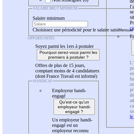
de
l
SALAIRE BRUT MINIMUM
se
si
Salaire minimum
Po
co
Choisissez une périodicité pour le salaire saisi
En
OPPORTUNITÉS
Soyez parmi les 1ers à postuler
Pourquoi serez-vous parmi les
premiers à postuler ?
L'
Offres de plus de 15 jours,
pe
comptant moins de 4 candidatures
en
(dont France Travail est informé)
ha
HANDICAP
un
pr
Employeur handi-
de
engagé
ad
Qu'est-ce qu'un
ca
employeur handi-
sa
engagé ?
le
Un employeur handi-
engagé est un
employeur reconnu