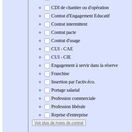
CDI de chantier ou d'opération
Contrat d'Engagement Educatif
Contrat intermittent
Contrat pacte
Contrat d'usage
CUI - CAE
CUI - CIE
Engagement à servir dans la réserve
Franchise
Insertion par l'activ.éco.
Portage salarial
Profession commerciale
Profession libérale
Reprise d'entreprise
Voir plus
de types de contrat