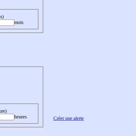
s)
mois
ure)
heures
Créer une alerte