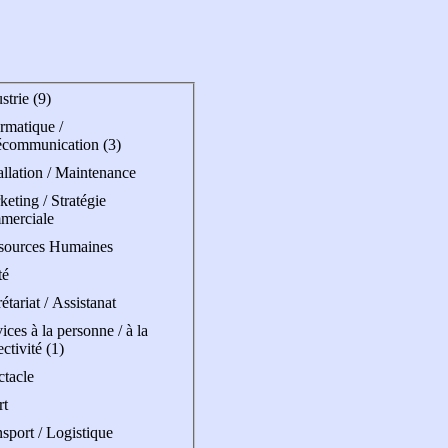
strie (9)
rmatique /
écommunication (3)
allation / Maintenance
eting / Stratégie
merciale
sources Humaines
té
étariat / Assistanat
ices à la personne / à la
ectivité (1)
ctacle
rt
sport / Logistique