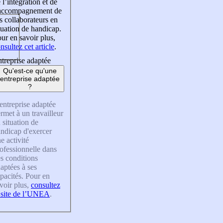
 l’intégration et de
’accompagnement de
s collaborateurs en
tuation de handicap.
ur en savoir plus,
nsultez cet article
.
treprise adaptée
Qu'est-ce qu'une
entreprise adaptée
?
entreprise adaptée
rmet à un travailleur
 situation de
ndicap d'exercer
e activité
ofessionnelle dans
s conditions
aptées à ses
pacités. Pour en
voir plus,
consultez
 site de l’UNEA
.