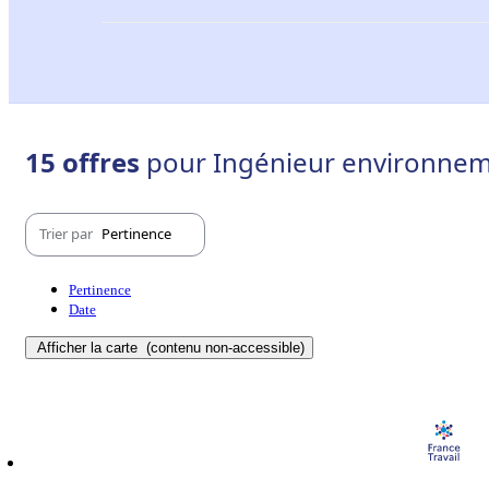
15 offres
pour Ingénieur environneme
Trier par
Pertinence
Pertinence
Date
Afficher la carte
(contenu non-accessible)