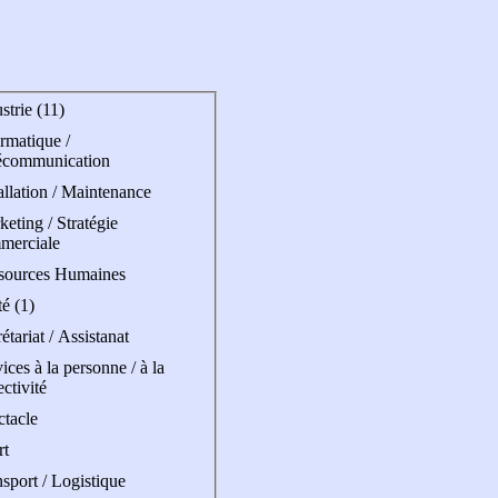
strie (11)
rmatique /
écommunication
allation / Maintenance
eting / Stratégie
merciale
sources Humaines
é (1)
étariat / Assistanat
ices à la personne / à la
ectivité
ctacle
rt
sport / Logistique