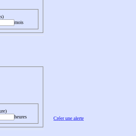
s)
mois
ure)
heures
Créer une alerte