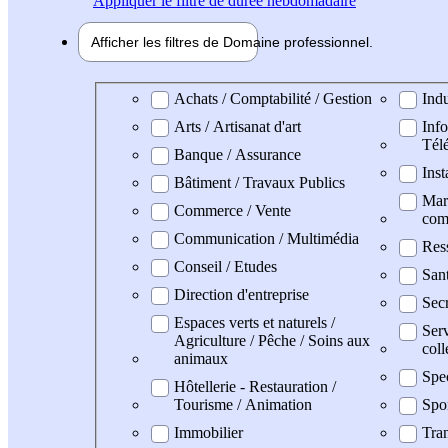
Appliquer
le filtre de durée hebdomadaire
Afficher les filtres de
Domaine pro
fessionnel
Domaine professionel
Achats / Comptabilité / Gestion
Indu
Arts / Artisanat d'art
Info
Tél
Banque / Assurance
Inst
Bâtiment / Travaux Publics
Mark
Commerce / Vente
com
Communication / Multimédia
Res
Conseil / Etudes
Sant
Direction d'entreprise
Secr
Espaces verts et naturels /
Serv
Agriculture / Pêche / Soins aux
coll
animaux
Spe
Hôtellerie - Restauration /
Tourisme / Animation
Spo
Immobilier
Tran