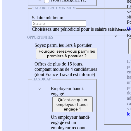
de
l
SALAIRE BRUT MINIMUM
se
si
Salaire minimum
Po
co
Choisissez une périodicité pour le salaire saisi
En
OPPORTUNITÉS
Soyez parmi les 1ers à postuler
Pourquoi serez-vous parmi les
premiers à postuler ?
L'
Offres de plus de 15 jours,
pe
comptant moins de 4 candidatures
en
(dont France Travail est informé)
ha
HANDICAP
un
pr
Employeur handi-
de
engagé
ad
Qu'est-ce qu'un
ca
employeur handi-
sa
engagé ?
le
Un employeur handi-
engagé est un
employeur reconnu