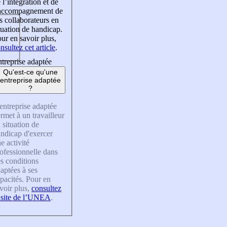
 l’intégration et de
’accompagnement de
s collaborateurs en
tuation de handicap.
ur en savoir plus,
nsultez cet article
.
treprise adaptée
Qu'est-ce qu'une
entreprise adaptée
?
entreprise adaptée
rmet à un travailleur
 situation de
ndicap d'exercer
e activité
ofessionnelle dans
s conditions
aptées à ses
pacités. Pour en
voir plus,
consultez
 site de l’UNEA
.