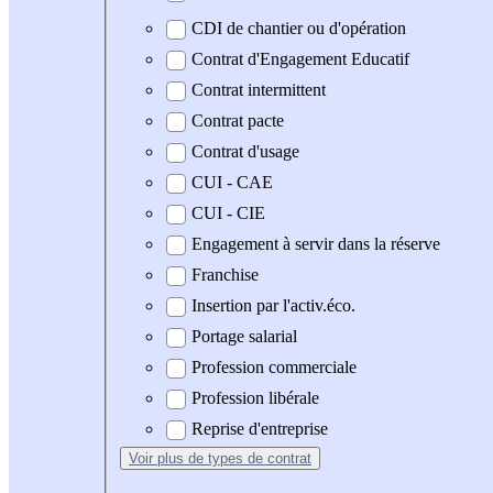
CDI de chantier ou d'opération
Contrat d'Engagement Educatif
Contrat intermittent
Contrat pacte
Contrat d'usage
CUI - CAE
CUI - CIE
Engagement à servir dans la réserve
Franchise
Insertion par l'activ.éco.
Portage salarial
Profession commerciale
Profession libérale
Reprise d'entreprise
Voir plus
de types de contrat