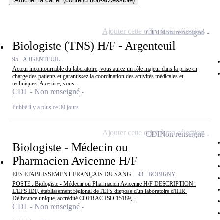
Afficher la carte
(contenu non-accessible)
Ajouter cette offre à ma sélection
CDI
Non renseigné
Biologiste (TNS) H/F - Argenteuil
95 - ARGENTEUIL
Acteur incontournable du laboratoire, vous aurez un rôle majeur dans la prise en
charge des patients et garantissez la coordination des activités médicales et
techniques. A ce titre, vous...
CDI - Non renseigné
Publié il y a plus de 30 jours
Ajouter cette offre à ma sélection
CDI
Non renseigné
Biologiste - Médecin ou
Pharmacien Avicenne H/F
EFS ETABLISSEMENT FRANÇAIS DU SANG -
93 - BOBIGNY
POSTE : Biologiste - Médecin ou Pharmacien Avicenne H/F DESCRIPTION :
L'EFS IDF, établissement régional de l'EFS dispose d'un laboratoire d'IHR-
Délivrance unique, accrédité COFRAC ISO 15189,...
CDI - Non renseigné