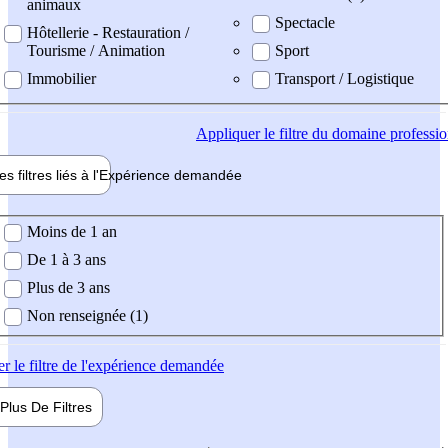
animaux
Spectacle
Hôtellerie - Restauration /
Tourisme / Animation
Sport
Immobilier
Transport / Logistique
Appliquer
le filtre du domaine professi
es filtres liés à l'
Expérience
demandée
ience demandée
Moins de 1 an
De 1 à 3 ans
Plus de 3 ans
Non renseignée (1)
er
le filtre de l'expérience demandée
Plus De
Filtres