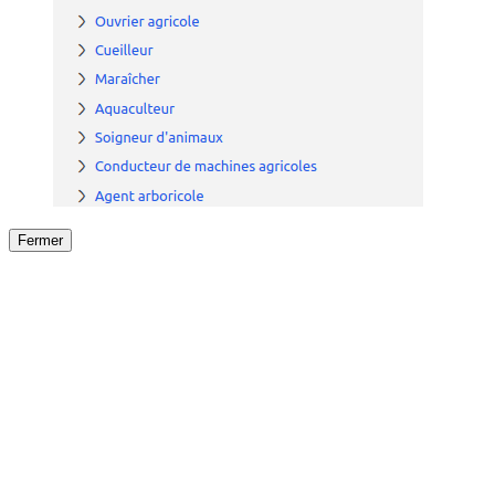
Fermer
Fermer
le détail de l'offre
/
Offre
sur
Offre précéden