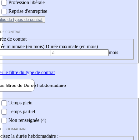
Profession libérale
Reprise d'entreprise
plus
de types de contrat
 DE CONTRAT
ée de contrat
ée minimale (en mois)
Durée maximale (en mois)
mois
er
le filtre du type de contrat
les filtres de
Durée hebdo
madaire
 hebdomadaire
Temps plein
Temps partiel
Non renseignée (4)
 HEBDOMADAIRE
cisez la durée hebdomadaire :