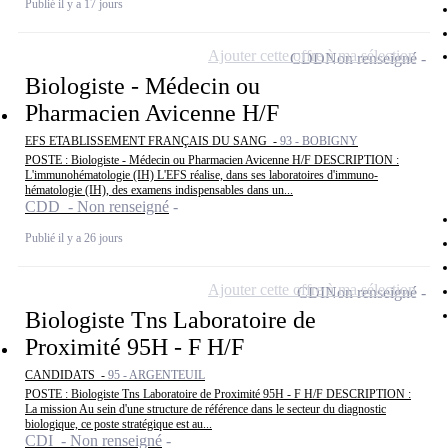
Publié il y a 17 jours
Ajouter cette offre à ma sélection
CDD
Non renseigné
Biologiste - Médecin ou
Pharmacien Avicenne H/F
EFS ETABLISSEMENT FRANÇAIS DU SANG -
93 - BOBIGNY
POSTE : Biologiste - Médecin ou Pharmacien Avicenne H/F DESCRIPTION :
L'immunohématologie (IH) L'EFS réalise, dans ses laboratoires d'immuno-
hématologie (IH), des examens indispensables dans un...
CDD - Non renseigné
Publié il y a 26 jours
Ajouter cette offre à ma sélection
CDI
Non renseigné
Biologiste Tns Laboratoire de
Proximité 95H - F H/F
CANDIDATS -
95 - ARGENTEUIL
POSTE : Biologiste Tns Laboratoire de Proximité 95H - F H/F DESCRIPTION :
La mission Au sein d'une structure de référence dans le secteur du diagnostic
biologique, ce poste stratégique est au...
CDI - Non renseigné