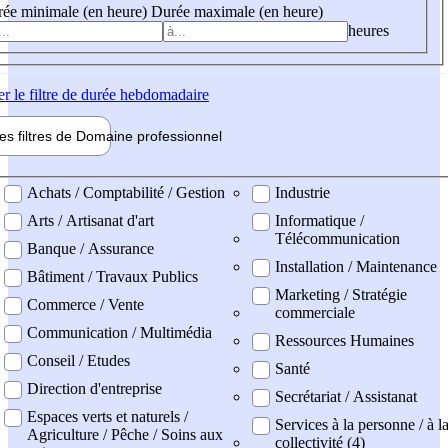
ée minimale (en heure)
Durée maximale (en heure)
heures
er
le filtre de durée hebdomadaire
les filtres de
Domaine pro
fessionnel
ne professionel
Achats / Comptabilité / Gestion
Industrie
Arts / Artisanat d'art
Informatique /
Télécommunication
Banque / Assurance
Installation / Maintenance
Bâtiment / Travaux Publics
Marketing / Stratégie
Commerce / Vente
commerciale
Communication / Multimédia
Ressources Humaines
Conseil / Etudes
Santé
Direction d'entreprise
Secrétariat / Assistanat
Espaces verts et naturels /
Services à la personne / à l
Agriculture / Pêche / Soins aux
collectivité (4)