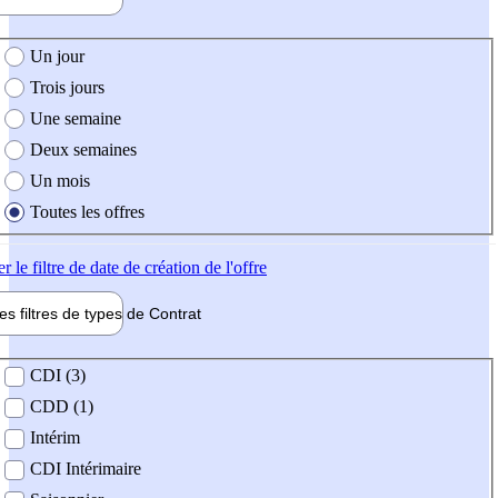
e création de l'offre
Un jour
Trois jours
Une semaine
Deux semaines
Un mois
Toutes les offres
er
le filtre de date de création de l'offre
les filtres de types de
Contrat
de contrat
CDI (3)
CDD (1)
Intérim
CDI Intérimaire