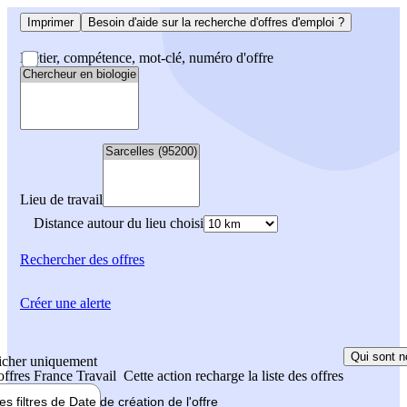
Imprimer
Besoin d'aide sur la recherche d'offres d'emploi ?
Métier, compétence, mot-clé, numéro d'offre
Lieu de travail
Distance autour du lieu choisi
Rechercher
des offres
Créer une alerte
Qui sont n
icher uniquement
 offres France Travail
Cette action recharge la liste des offres
les filtres de
Date de création
de l'offre