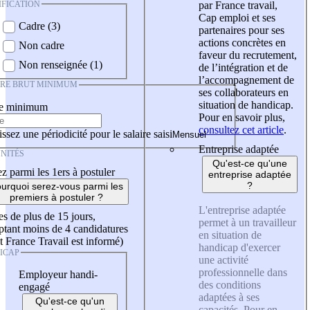
IFICATION
par France travail,
Cap emploi et ses
Cadre (3)
partenaires pour ses
actions concrètes en
Non cadre
faveur du recrutement,
Non renseignée (1)
de l’intégration et de
l’accompagnement de
IRE BRUT MINIMUM
ses collaborateurs en
situation de handicap.
re minimum
Pour en savoir plus,
consultez cet article
.
ssez une périodicité pour le salaire saisi
Entreprise adaptée
NITÉS
Qu'est-ce qu'une
z parmi les 1ers à postuler
entreprise adaptée
?
urquoi serez-vous parmi les
premiers à postuler ?
L'entreprise adaptée
es de plus de 15 jours,
permet à un travailleur
tant moins de 4 candidatures
en situation de
t France Travail est informé)
handicap d'exercer
ICAP
une activité
professionnelle dans
Employeur handi-
des conditions
engagé
adaptées à ses
Qu'est-ce qu'un
capacités. Pour en