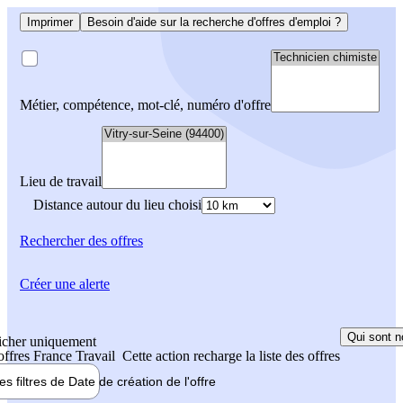
Imprimer
Besoin d'aide sur la recherche d'offres d'emploi ?
Métier, compétence, mot-clé, numéro d'offre
Lieu de travail
Distance autour du lieu choisi
Rechercher
des offres
Créer une alerte
Qui sont n
icher uniquement
 offres France Travail
Cette action recharge la liste des offres
les filtres de
Date de création
de l'offre