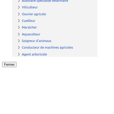
Fermer
Fermer
le détail de l'offre
/
Offre
sur
Offre précéden