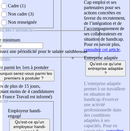
Cap emploi et ses
Cadre (1)
partenaires pour ses
actions concrètes en
Non cadre (3)
faveur du recrutement,
Non renseignée
de l’intégration et de
l’accompagnement de
IRE BRUT MINIMUM
ses collaborateurs en
situation de handicap.
re minimum
Pour en savoir plus,
consultez cet article
.
ssez une périodicité pour le salaire saisi
Entreprise adaptée
NITÉS
Qu'est-ce qu'une
z parmi les 1ers à postuler
entreprise adaptée
?
urquoi serez-vous parmi les
premiers à postuler ?
L'entreprise adaptée
es de plus de 15 jours,
permet à un travailleur
tant moins de 4 candidatures
en situation de
t France Travail est informé)
handicap d'exercer
ICAP
une activité
professionnelle dans
Employeur handi-
des conditions
engagé
adaptées à ses
Qu'est-ce qu'un
capacités. Pour en
employeur handi-
savoir plus,
consultez