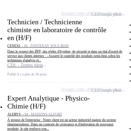
Ajouter cette offre à ma sélection
CDI
Temps plein
Technicien / Technicienne
chimiste en laboratoire de contrôle
en (H/F)
CENEXI -
94 - FONTENAY SOUS BOIS
Dans le respect des BPF, des règles d'hygiène, de sécurité et dans un état d'esprit de
service aux clients internes : - Assurer le contrôle des produits semi-finis selon les
techniques d'analyse et...
CDI - Temps plein
Publié il y a plus de 30 jours
Ajouter cette offre à ma sélection
CDI
Temps plein
Expert Analytique - Physico-
Chimie (H/F)
ALERYS -
94 - MAISONS-ALFORT
À propos de l'entreprise : Notre client est un acteur industriel majeur du secteur
pharmaceutique. Dans un contexte de croissance et d'intégration de nouveaux
produits, le site renforce son...