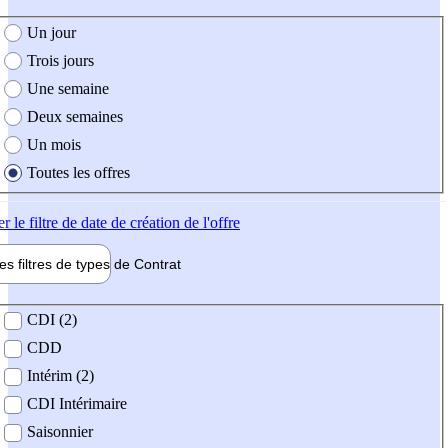
e création de l'offre
Un jour
Trois jours
Une semaine
Deux semaines
Un mois
Toutes les offres
er
le filtre de date de création de l'offre
les filtres de types de
Contrat
de contrat
CDI (2)
CDD
Intérim (2)
CDI Intérimaire
Saisonnier