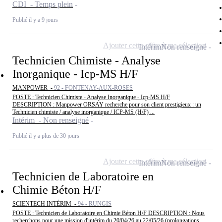
CDI - Temps plein
Publié il y a 9 jours
Ajouter cette offre à ma sélection
Intérim
Non renseigné
Technicien Chimiste - Analyse
Inorganique - Icp-MS H/F
MANPOWER -
92 - FONTENAY-AUX-ROSES
POSTE : Technicien Chimiste - Analyse Inorganique - Icp-MS H/F
DESCRIPTION : Manpower ORSAY recherche pour son client prestigieux : un
Technicien chimiste / analyse inorganique / ICP-MS (H/F) ...
Intérim - Non renseigné
Publié il y a plus de 30 jours
Ajouter cette offre à ma sélection
Intérim
Non renseigné
Technicien de Laboratoire en
Chimie Béton H/F
SCIENTECH INTÉRIM -
94 - RUNGIS
POSTE : Technicien de Laboratoire en Chimie Béton H/F DESCRIPTION : Nous
recherchons pour une mission d'intérim du 20/04/26 au 22/05/26 (prolongations