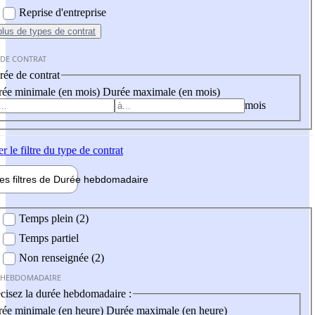
Reprise d'entreprise
plus
de types de contrat
 DE CONTRAT
ée de contrat
ée minimale (en mois)
Durée maximale (en mois)
mois
er
le filtre du type de contrat
les filtres de
Durée hebdo
madaire
 hebdomadaire
Temps plein (2)
Temps partiel
Non renseignée (2)
 HEBDOMADAIRE
cisez la durée hebdomadaire :
ée minimale (en heure)
Durée maximale (en heure)