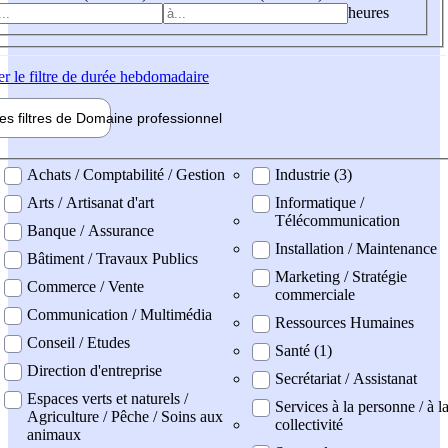
heures
er
le filtre de durée hebdomadaire
les filtres de
Domaine pro
fessionnel
ne professionel
Achats / Comptabilité / Gestion
Industrie (3)
Arts / Artisanat d'art
Informatique /
Télécommunication
Banque / Assurance
Installation / Maintenance
Bâtiment / Travaux Publics
Marketing / Stratégie
Commerce / Vente
commerciale
Communication / Multimédia
Ressources Humaines
Conseil / Etudes
Santé (1)
Direction d'entreprise
Secrétariat / Assistanat
Espaces verts et naturels /
Services à la personne / à l
Agriculture / Pêche / Soins aux
collectivité
animaux