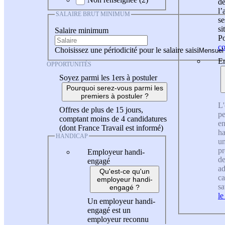
de
l
SALAIRE BRUT MINIMUM
se
si
Salaire minimum
Po
co
Choisissez une périodicité pour le salaire saisi
En
OPPORTUNITÉS
Soyez parmi les 1ers à postuler
Pourquoi serez-vous parmi les
premiers à postuler ?
L'
Offres de plus de 15 jours,
pe
comptant moins de 4 candidatures
en
(dont France Travail est informé)
ha
HANDICAP
un
pr
Employeur handi-
de
engagé
ad
Qu'est-ce qu'un
ca
employeur handi-
sa
engagé ?
le
Un employeur handi-
engagé est un
employeur reconnu