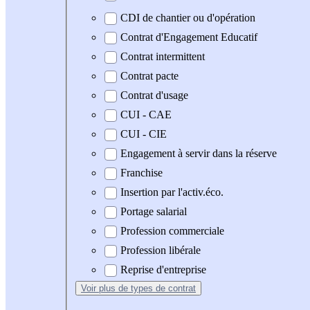
CDI de chantier ou d'opération
Contrat d'Engagement Educatif
Contrat intermittent
Contrat pacte
Contrat d'usage
CUI - CAE
CUI - CIE
Engagement à servir dans la réserve
Franchise
Insertion par l'activ.éco.
Portage salarial
Profession commerciale
Profession libérale
Reprise d'entreprise
Voir plus
de types de contrat