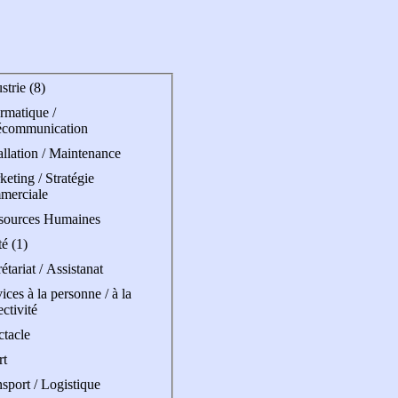
strie (8)
rmatique /
écommunication
allation / Maintenance
eting / Stratégie
merciale
sources Humaines
é (1)
étariat / Assistanat
ices à la personne / à la
ectivité
ctacle
rt
sport / Logistique