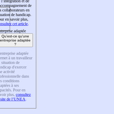
 l’intégration et de
’accompagnement de
s collaborateurs en
tuation de handicap.
ur en savoir plus,
nsultez cet article
.
treprise adaptée
Qu'est-ce qu'une
entreprise adaptée
?
entreprise adaptée
rmet à un travailleur
 situation de
ndicap d'exercer
e activité
ofessionnelle dans
s conditions
aptées à ses
pacités. Pour en
voir plus,
consultez
 site de l’UNEA
.