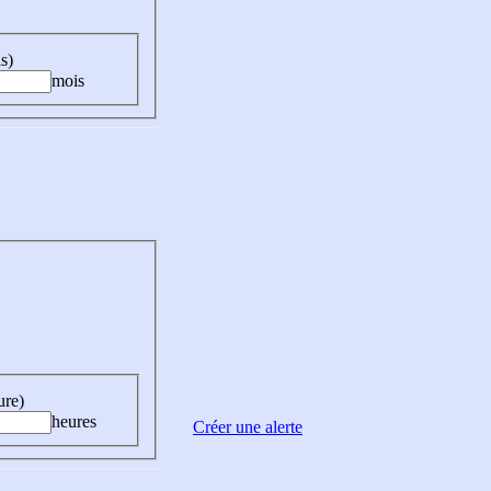
s)
mois
ure)
heures
Créer une alerte