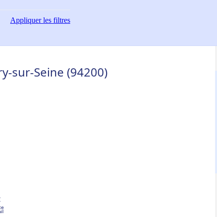
Appliquer
les filtres
ry-sur-Seine (94200)