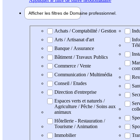
Appliquer
le filtre de durée hebdomadaire
Afficher les filtres de
Domaine pro
fessionnel
Domaine professionel
Achats / Comptabilité / Gestion
Indu
Arts / Artisanat d'art
Info
Tél
Banque / Assurance
Inst
Bâtiment / Travaux Publics
Mark
Commerce / Vente
com
Communication / Multimédia
Res
Conseil / Etudes
Sant
Direction d'entreprise
Secr
Espaces verts et naturels /
Serv
Agriculture / Pêche / Soins aux
coll
animaux
Spe
Hôtellerie - Restauration /
Tourisme / Animation
Spo
Immobilier
Tran