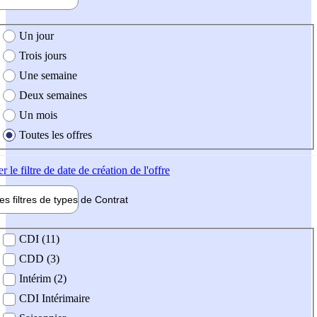
e création de l'offre
Un jour
Trois jours
Une semaine
Deux semaines
Un mois
Toutes les offres
er
le filtre de date de création de l'offre
les filtres de types de
Contrat
de contrat
CDI (11)
CDD (3)
Intérim (2)
CDI Intérimaire