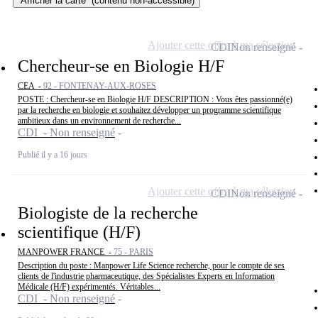
Afficher la carte
(contenu non-accessible)
Ajouter cette offre à ma sélection
CDI
Non renseigné
Chercheur-se en Biologie H/F
CEA -
92 - FONTENAY-AUX-ROSES
POSTE : Chercheur-se en Biologie H/F DESCRIPTION : Vous êtes passionné(e)
par la recherche en biologie et souhaitez développer un programme scientifique
ambitieux dans un environnement de recherche...
CDI - Non renseigné
Publié il y a 16 jours
Ajouter cette offre à ma sélection
CDI
Non renseigné
Biologiste de la recherche
scientifique (H/F)
MANPOWER FRANCE -
75 - PARIS
Description du poste : Manpower Life Science recherche, pour le compte de ses
clients de l'industrie pharmaceutique, des Spécialistes Experts en Information
Médicale (H/F) expérimentés. Véritables...
CDI - Non renseigné