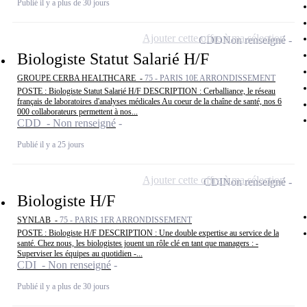
Publié il y a plus de 30 jours
Ajouter cette offre à ma sélection
CDD
Non renseigné
Biologiste Statut Salarié H/F
GROUPE CERBA HEALTHCARE -
75 - PARIS 10E ARRONDISSEMENT
POSTE : Biologiste Statut Salarié H/F DESCRIPTION : Cerballiance, le réseau
français de laboratoires d'analyses médicales Au coeur de la chaîne de santé, nos 6
000 collaborateurs permettent à nos...
CDD - Non renseigné
Publié il y a 25 jours
Ajouter cette offre à ma sélection
CDI
Non renseigné
Biologiste H/F
SYNLAB -
75 - PARIS 1ER ARRONDISSEMENT
POSTE : Biologiste H/F DESCRIPTION : Une double expertise au service de la
santé. Chez nous, les biologistes jouent un rôle clé en tant que managers : -
Superviser les équipes au quotidien -...
CDI - Non renseigné
Publié il y a plus de 30 jours