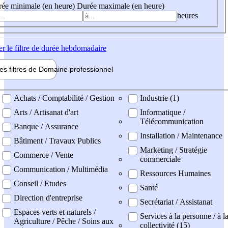
ée minimale (en heure)
Durée maximale (en heure)
heures
er
le filtre de durée hebdomadaire
les filtres de
Domaine pro
fessionnel
ne professionel
Achats / Comptabilité / Gestion
Industrie (1)
Arts / Artisanat d'art
Informatique /
Télécommunication
Banque / Assurance
Installation / Maintenance
Bâtiment / Travaux Publics
Marketing / Stratégie
Commerce / Vente
commerciale
Communication / Multimédia
Ressources Humaines
Conseil / Etudes
Santé
Direction d'entreprise
Secrétariat / Assistanat
Espaces verts et naturels /
Services à la personne / à l
Agriculture / Pêche / Soins aux
collectivité (15)