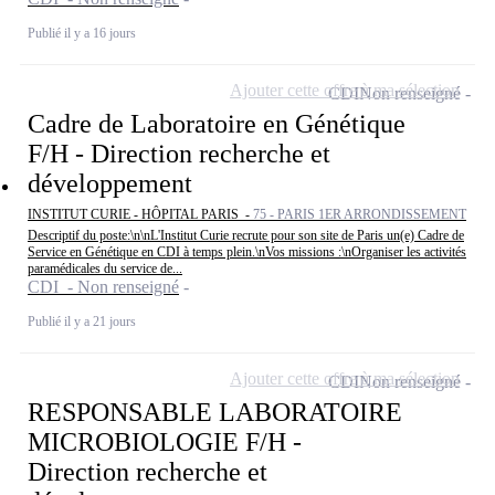
Publié il y a 16 jours
Ajouter cette offre à ma sélection
CDI
Non renseigné
Cadre de Laboratoire en Génétique
F/H - Direction recherche et
développement
INSTITUT CURIE - HÔPITAL PARIS -
75 - PARIS 1ER ARRONDISSEMENT
Descriptif du poste:\n\nL'Institut Curie recrute pour son site de Paris un(e) Cadre de
Service en Génétique en CDI à temps plein.\nVos missions :\nOrganiser les activités
paramédicales du service de...
CDI - Non renseigné
Publié il y a 21 jours
Ajouter cette offre à ma sélection
CDI
Non renseigné
RESPONSABLE LABORATOIRE
MICROBIOLOGIE F/H -
Direction recherche et