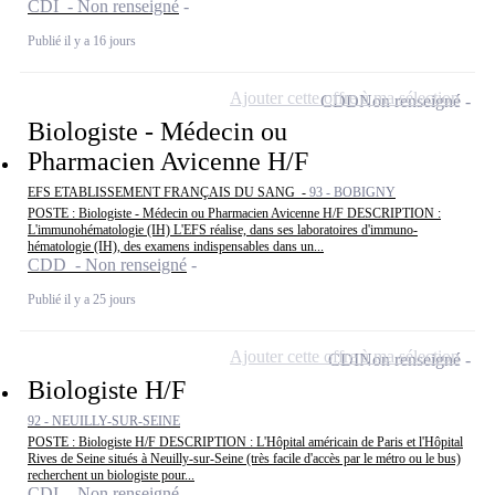
CDI - Non renseigné
Publié il y a 16 jours
Ajouter cette offre à ma sélection
CDD
Non renseigné
Biologiste - Médecin ou
Pharmacien Avicenne H/F
EFS ETABLISSEMENT FRANÇAIS DU SANG -
93 - BOBIGNY
POSTE : Biologiste - Médecin ou Pharmacien Avicenne H/F DESCRIPTION :
L'immunohématologie (IH) L'EFS réalise, dans ses laboratoires d'immuno-
hématologie (IH), des examens indispensables dans un...
CDD - Non renseigné
Publié il y a 25 jours
Ajouter cette offre à ma sélection
CDI
Non renseigné
Biologiste H/F
92 - NEUILLY-SUR-SEINE
POSTE : Biologiste H/F DESCRIPTION : L'Hôpital américain de Paris et l'Hôpital
Rives de Seine situés à Neuilly-sur-Seine (très facile d'accès par le métro ou le bus)
recherchent un biologiste pour...
CDI - Non renseigné