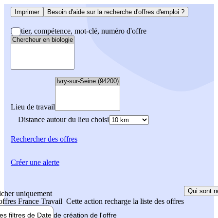
Imprimer
Besoin d'aide sur la recherche d'offres d'emploi ?
Métier, compétence, mot-clé, numéro d'offre
Lieu de travail
Distance autour du lieu choisi
Rechercher
des offres
Créer une alerte
Qui sont n
icher uniquement
 offres France Travail
Cette action recharge la liste des offres
les filtres de
Date de création
de l'offre