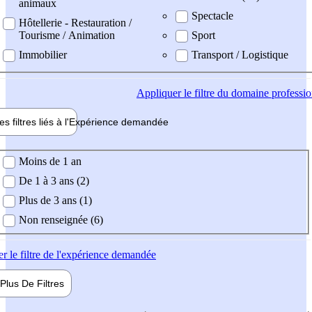
animaux
Spectacle
Hôtellerie - Restauration /
Tourisme / Animation
Sport
Immobilier
Transport / Logistique
Appliquer
le filtre du domaine professi
es filtres liés à l'
Expérience
demandée
ience demandée
Moins de 1 an
De 1 à 3 ans (2)
Plus de 3 ans (1)
Non renseignée (6)
er
le filtre de l'expérience demandée
Plus De
Filtres