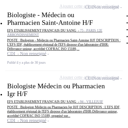
Ajouter cette offre à ma sélection
CDI
Non renseigné
Biologiste - Médecin ou
Pharmacien Saint-Antoine H/F
EFS ETABLISSEMENT FRANÇAIS DU SANG -
75 - PARIS 12E
ARRONDISSEMENT
POSTE : Biologiste - Médecin ou Pharmacien Saint-Antoine H/F DESCRIPTION :
L'EFS IDF, établissement régional de l'EFS dispose d'un laboratoire d'IHR-
Délivrance unique, accrédité COFRAC ISO 15189,...
CDI - Non renseigné
Publié il y a plus de 30 jours
Ajouter cette offre à ma sélection
CDI
Non renseigné
Biologiste Médecin ou Pharmacien
Igr H/F
EFS ETABLISSEMENT FRANÇAIS DU SANG -
94 - VILLEJUIF
POSTE : Biologiste Médecin ou Pharmacien Igr H/F DESCRIPTION : L'EFS IDF,
établissement régional de l'EFS dispose d'un laboratoire d'IHR-Délivrance unique,
accrédité COFRAC ISO 15189, organisé sur...
CDI - Non renseigné