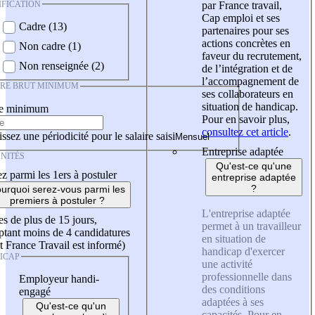
IFICATION
par France travail,
Cap emploi et ses
Cadre (13)
partenaires pour ses
actions concrètes en
Non cadre (1)
faveur du recrutement,
Non renseignée (2)
de l’intégration et de
l’accompagnement de
IRE BRUT MINIMUM
ses collaborateurs en
situation de handicap.
re minimum
Pour en savoir plus,
consultez cet article
.
ssez une périodicité pour le salaire saisi
Entreprise adaptée
NITÉS
Qu'est-ce qu'une
z parmi les 1ers à postuler
entreprise adaptée
?
urquoi serez-vous parmi les
premiers à postuler ?
L'entreprise adaptée
es de plus de 15 jours,
permet à un travailleur
tant moins de 4 candidatures
en situation de
t France Travail est informé)
handicap d'exercer
ICAP
une activité
professionnelle dans
Employeur handi-
des conditions
engagé
adaptées à ses
Qu'est-ce qu'un
capacités. Pour en