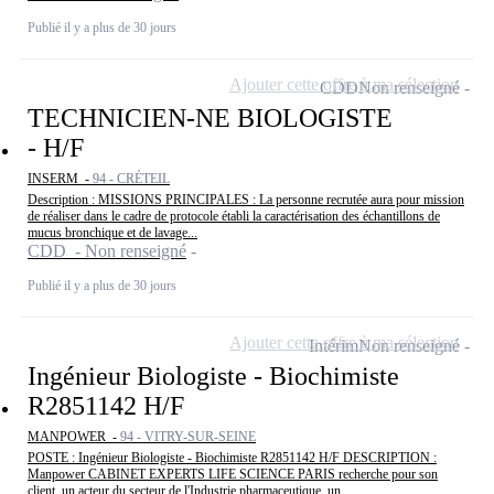
Publié il y a plus de 30 jours
Ajouter cette offre à ma sélection
CDD
Non renseigné
TECHNICIEN-NE BIOLOGISTE
- H/F
INSERM -
94 - CRÉTEIL
Description : MISSIONS PRINCIPALES : La personne recrutée aura pour mission
de réaliser dans le cadre de protocole établi la caractérisation des échantillons de
mucus bronchique et de lavage...
CDD - Non renseigné
Publié il y a plus de 30 jours
Ajouter cette offre à ma sélection
Intérim
Non renseigné
Ingénieur Biologiste - Biochimiste
R2851142 H/F
MANPOWER -
94 - VITRY-SUR-SEINE
POSTE : Ingénieur Biologiste - Biochimiste R2851142 H/F DESCRIPTION :
Manpower CABINET EXPERTS LIFE SCIENCE PARIS recherche pour son
client, un acteur du secteur de l'Industrie pharmaceutique, un...