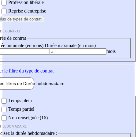
Profession libérale
Reprise d'entreprise
plus
de types de contrat
 DE CONTRAT
ée de contrat
ée minimale (en mois)
Durée maximale (en mois)
mois
er
le filtre du type de contrat
les filtres de
Durée hebdo
madaire
 hebdomadaire
Temps plein
Temps partiel
Non renseignée (16)
 HEBDOMADAIRE
cisez la durée hebdomadaire :