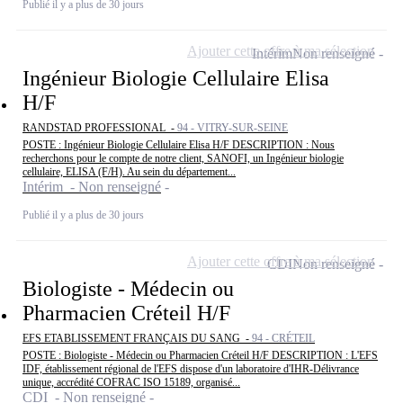
Publié il y a plus de 30 jours
Ajouter cette offre à ma sélection
Intérim
Non renseigné
Ingénieur Biologie Cellulaire Elisa
H/F
RANDSTAD PROFESSIONAL -
94 - VITRY-SUR-SEINE
POSTE : Ingénieur Biologie Cellulaire Elisa H/F DESCRIPTION : Nous
recherchons pour le compte de notre client, SANOFI, un Ingénieur biologie
cellulaire, ELISA (F/H). Au sein du département...
Intérim - Non renseigné
Publié il y a plus de 30 jours
Ajouter cette offre à ma sélection
CDI
Non renseigné
Biologiste - Médecin ou
Pharmacien Créteil H/F
EFS ETABLISSEMENT FRANÇAIS DU SANG -
94 - CRÉTEIL
POSTE : Biologiste - Médecin ou Pharmacien Créteil H/F DESCRIPTION : L'EFS
IDF, établissement régional de l'EFS dispose d'un laboratoire d'IHR-Délivrance
unique, accrédité COFRAC ISO 15189, organisé...
CDI - Non renseigné