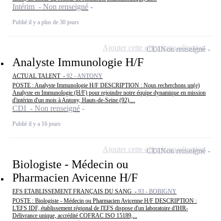
Intérim - Non renseigné
Publié il y a plus de 30 jours
Ajouter cette offre à ma sélection
CDI
Non renseigné
Analyste Immunologie H/F
ACTUAL TALENT -
92 - ANTONY
POSTE : Analyste Immunologie H/F DESCRIPTION : Nous recherchons un(e)
Analyste en Immunologie (H/F) pour rejoindre notre équipe dynamique en mission
d'intérim d'un mois à Antony, Hauts-de-Seine (92)....
CDI - Non renseigné
Publié il y a 16 jours
Ajouter cette offre à ma sélection
CDI
Non renseigné
Biologiste - Médecin ou
Pharmacien Avicenne H/F
EFS ETABLISSEMENT FRANÇAIS DU SANG -
93 - BOBIGNY
POSTE : Biologiste - Médecin ou Pharmacien Avicenne H/F DESCRIPTION :
L'EFS IDF, établissement régional de l'EFS dispose d'un laboratoire d'IHR-
Délivrance unique, accrédité COFRAC ISO 15189,...