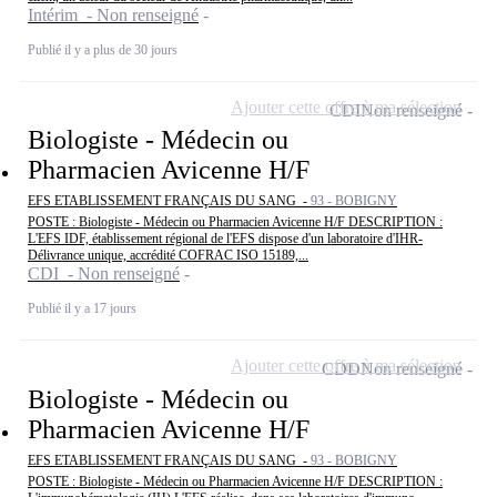
Intérim - Non renseigné
Publié il y a plus de 30 jours
Ajouter cette offre à ma sélection
CDI
Non renseigné
Biologiste - Médecin ou
Pharmacien Avicenne H/F
EFS ETABLISSEMENT FRANÇAIS DU SANG -
93 - BOBIGNY
POSTE : Biologiste - Médecin ou Pharmacien Avicenne H/F DESCRIPTION :
L'EFS IDF, établissement régional de l'EFS dispose d'un laboratoire d'IHR-
Délivrance unique, accrédité COFRAC ISO 15189,...
CDI - Non renseigné
Publié il y a 17 jours
Ajouter cette offre à ma sélection
CDD
Non renseigné
Biologiste - Médecin ou
Pharmacien Avicenne H/F
EFS ETABLISSEMENT FRANÇAIS DU SANG -
93 - BOBIGNY
POSTE : Biologiste - Médecin ou Pharmacien Avicenne H/F DESCRIPTION :