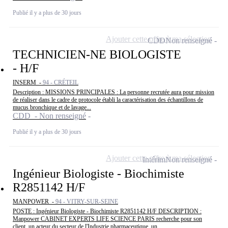
Publié il y a plus de 30 jours
Ajouter cette offre à ma sélection
CDD
Non renseigné
TECHNICIEN-NE BIOLOGISTE
- H/F
INSERM -
94 - CRÉTEIL
Description : MISSIONS PRINCIPALES : La personne recrutée aura pour mission
de réaliser dans le cadre de protocole établi la caractérisation des échantillons de
mucus bronchique et de lavage...
CDD - Non renseigné
Publié il y a plus de 30 jours
Ajouter cette offre à ma sélection
Intérim
Non renseigné
Ingénieur Biologiste - Biochimiste
R2851142 H/F
MANPOWER -
94 - VITRY-SUR-SEINE
POSTE : Ingénieur Biologiste - Biochimiste R2851142 H/F DESCRIPTION :
Manpower CABINET EXPERTS LIFE SCIENCE PARIS recherche pour son
client, un acteur du secteur de l'Industrie pharmaceutique, un...