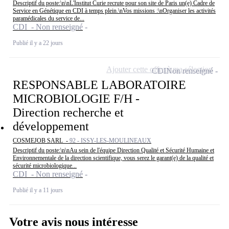
Descriptif du poste:\n\nL'Institut Curie recrute pour son site de Paris un(e) Cadre de
Service en Génétique en CDI à temps plein.\nVos missions :\nOrganiser les activités
paramédicales du service de...
CDI - Non renseigné
Publié il y a 22 jours
Ajouter cette offre à ma sélection
CDI
Non renseigné
RESPONSABLE LABORATOIRE
MICROBIOLOGIE F/H -
Direction recherche et
développement
COSMEJOB SARL -
92 - ISSY-LES-MOULINEAUX
Descriptif du poste:\n\nAu sein de l'équipe Direction Qualité et Sécurité Humaine et
Environnementale de la direction scientifique, vous serez le garant(e) de la qualité et
sécurité microbiologique...
CDI - Non renseigné
Publié il y a 11 jours
Votre avis nous intéresse