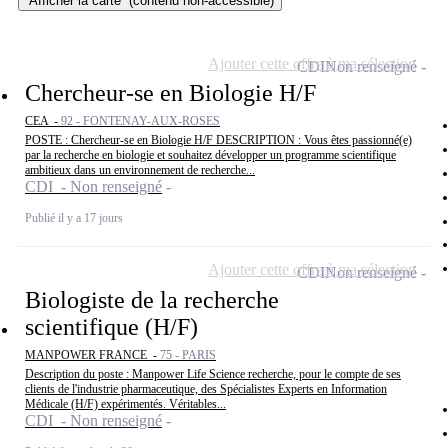
Afficher la carte
(contenu non-accessible)
Ajouter cette offre à ma sélection
CDI
Non renseigné
Chercheur-se en Biologie H/F
CEA -
92 - FONTENAY-AUX-ROSES
POSTE : Chercheur-se en Biologie H/F DESCRIPTION : Vous êtes passionné(e)
par la recherche en biologie et souhaitez développer un programme scientifique
ambitieux dans un environnement de recherche...
CDI - Non renseigné
Publié il y a 17 jours
Ajouter cette offre à ma sélection
CDI
Non renseigné
Biologiste de la recherche
scientifique (H/F)
MANPOWER FRANCE -
75 - PARIS
Description du poste : Manpower Life Science recherche, pour le compte de ses
clients de l'industrie pharmaceutique, des Spécialistes Experts en Information
Médicale (H/F) expérimentés. Véritables...
CDI - Non renseigné