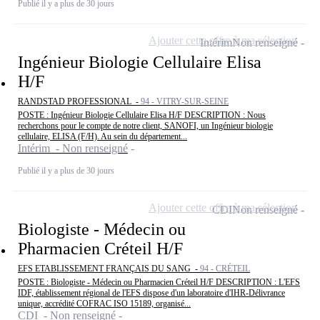
Publié il y a plus de 30 jours
Ajouter cette offre à ma sélection
Intérim
Non renseigné
Ingénieur Biologie Cellulaire Elisa
H/F
RANDSTAD PROFESSIONAL -
94 - VITRY-SUR-SEINE
POSTE : Ingénieur Biologie Cellulaire Elisa H/F DESCRIPTION : Nous
recherchons pour le compte de notre client, SANOFI, un Ingénieur biologie
cellulaire, ELISA (F/H). Au sein du département...
Intérim - Non renseigné
Publié il y a plus de 30 jours
Ajouter cette offre à ma sélection
CDI
Non renseigné
Biologiste - Médecin ou
Pharmacien Créteil H/F
EFS ETABLISSEMENT FRANÇAIS DU SANG -
94 - CRÉTEIL
POSTE : Biologiste - Médecin ou Pharmacien Créteil H/F DESCRIPTION : L'EFS
IDF, établissement régional de l'EFS dispose d'un laboratoire d'IHR-Délivrance
unique, accrédité COFRAC ISO 15189, organisé...
CDI - Non renseigné