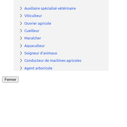
Fermer
Fermer
le détail de l'offre
/
Offre
sur
Offre précéden