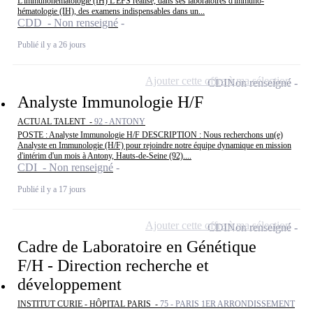
L'immunohématologie (IH) L'EFS réalise, dans ses laboratoires d'immuno-
hématologie (IH), des examens indispensables dans un...
CDD - Non renseigné
Publié il y a 26 jours
Ajouter cette offre à ma sélection
CDI
Non renseigné
Analyste Immunologie H/F
ACTUAL TALENT -
92 - ANTONY
POSTE : Analyste Immunologie H/F DESCRIPTION : Nous recherchons un(e)
Analyste en Immunologie (H/F) pour rejoindre notre équipe dynamique en mission
d'intérim d'un mois à Antony, Hauts-de-Seine (92)....
CDI - Non renseigné
Publié il y a 17 jours
Ajouter cette offre à ma sélection
CDI
Non renseigné
Cadre de Laboratoire en Génétique
F/H - Direction recherche et
développement
INSTITUT CURIE - HÔPITAL PARIS -
75 - PARIS 1ER ARRONDISSEMENT