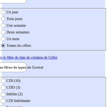
e création de l'offre
Un jour
Trois jours
Une semaine
Deux semaines
Un mois
Toutes les offres
er
le filtre de date de création de l'offre
les filtres de types de
Contrat
de contrat
CDI (10)
CDD (3)
Intérim (2)
CDI Intérimaire