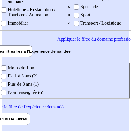
animaux
Spectacle
Hôtellerie - Restauration /
Tourisme / Animation
Sport
Immobilier
Transport / Logistique
Appliquer
le filtre du domaine professi
es filtres liés à l'
Expérience
demandée
ience demandée
Moins de 1 an
De 1 à 3 ans (2)
Plus de 3 ans (1)
Non renseignée (6)
er
le filtre de l'expérience demandée
Plus De
Filtres