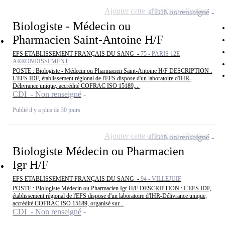
Ajouter cette offre à ma sélection
CDI
Non renseigné
Biologiste - Médecin ou
Pharmacien Saint-Antoine H/F
EFS ETABLISSEMENT FRANÇAIS DU SANG -
75 - PARIS 12E
ARRONDISSEMENT
POSTE : Biologiste - Médecin ou Pharmacien Saint-Antoine H/F DESCRIPTION :
L'EFS IDF, établissement régional de l'EFS dispose d'un laboratoire d'IHR-
Délivrance unique, accrédité COFRAC ISO 15189,...
CDI - Non renseigné
Publié il y a plus de 30 jours
Ajouter cette offre à ma sélection
CDI
Non renseigné
Biologiste Médecin ou Pharmacien
Igr H/F
EFS ETABLISSEMENT FRANÇAIS DU SANG -
94 - VILLEJUIF
POSTE : Biologiste Médecin ou Pharmacien Igr H/F DESCRIPTION : L'EFS IDF,
établissement régional de l'EFS dispose d'un laboratoire d'IHR-Délivrance unique,
accrédité COFRAC ISO 15189, organisé sur...
CDI - Non renseigné