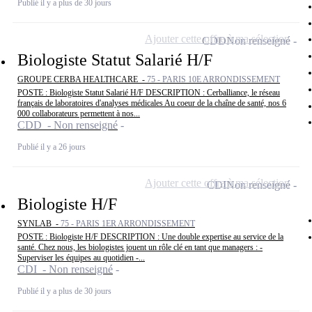
Publié il y a plus de 30 jours
Ajouter cette offre à ma sélection
CDD
Non renseigné
Biologiste Statut Salarié H/F
GROUPE CERBA HEALTHCARE -
75 - PARIS 10E ARRONDISSEMENT
POSTE : Biologiste Statut Salarié H/F DESCRIPTION : Cerballiance, le réseau
français de laboratoires d'analyses médicales Au coeur de la chaîne de santé, nos 6
000 collaborateurs permettent à nos...
CDD - Non renseigné
Publié il y a 26 jours
Ajouter cette offre à ma sélection
CDI
Non renseigné
Biologiste H/F
SYNLAB -
75 - PARIS 1ER ARRONDISSEMENT
POSTE : Biologiste H/F DESCRIPTION : Une double expertise au service de la
santé. Chez nous, les biologistes jouent un rôle clé en tant que managers : -
Superviser les équipes au quotidien -...
CDI - Non renseigné
Publié il y a plus de 30 jours