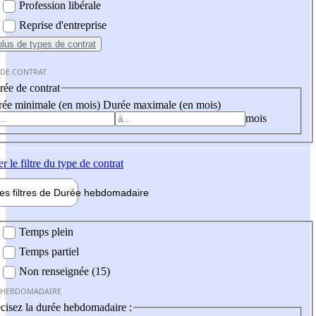
Profession libérale
Reprise d'entreprise
plus
de types de contrat
 DE CONTRAT
ée de contrat
ée minimale (en mois)
Durée maximale (en mois)
mois
er
le filtre du type de contrat
les filtres de
Durée hebdo
madaire
 hebdomadaire
Temps plein
Temps partiel
Non renseignée (15)
 HEBDOMADAIRE
cisez la durée hebdomadaire :