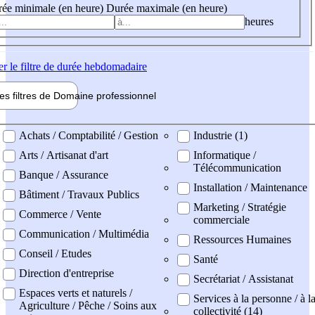
ée minimale (en heure)
Durée maximale (en heure)
heures
er
le filtre de durée hebdomadaire
les filtres de
Domaine pro
fessionnel
ne professionel
Achats / Comptabilité / Gestion
Industrie (1)
Arts / Artisanat d'art
Informatique /
Télécommunication
Banque / Assurance
Installation / Maintenance
Bâtiment / Travaux Publics
Marketing / Stratégie
Commerce / Vente
commerciale
Communication / Multimédia
Ressources Humaines
Conseil / Etudes
Santé
Direction d'entreprise
Secrétariat / Assistanat
Espaces verts et naturels /
Services à la personne / à l
Agriculture / Pêche / Soins aux
collectivité (14)