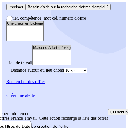
Imprimer
Besoin d'aide sur la recherche d'offres d'emploi ?
Métier, compétence, mot-clé, numéro d'offre
Lieu de travail
Distance autour du lieu choisi
Rechercher
des offres
Créer une alerte
Qui sont n
icher uniquement
 offres France Travail
Cette action recharge la liste des offres
les filtres de
Date de création
de l'offre