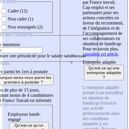
IFICATION
par France travail,
Cap emploi et ses
Cadre (12)
partenaires pour ses
actions concrètes en
Non cadre (1)
faveur du recrutement,
Non renseignée (2)
de l’intégration et de
l’accompagnement de
IRE BRUT MINIMUM
ses collaborateurs en
situation de handicap.
re minimum
Pour en savoir plus,
consultez cet article
.
ssez une périodicité pour le salaire saisi
Entreprise adaptée
NITÉS
Qu'est-ce qu'une
z parmi les 1ers à postuler
entreprise adaptée
?
urquoi serez-vous parmi les
premiers à postuler ?
L'entreprise adaptée
es de plus de 15 jours,
permet à un travailleur
tant moins de 4 candidatures
en situation de
t France Travail est informé)
handicap d'exercer
ICAP
une activité
professionnelle dans
Employeur handi-
des conditions
engagé
adaptées à ses
Qu'est-ce qu'un
capacités. Pour en