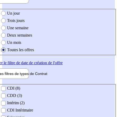
e création de l'offre
Un jour
Trois jours
Une semaine
Deux semaines
Un mois
Toutes les offres
er
le filtre de date de création de l'offre
les filtres de types de
Contrat
de contrat
CDI (8)
CDD (3)
Intérim (2)
CDI Intérimaire