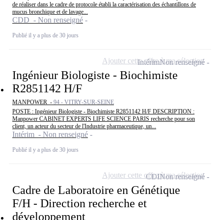
de réaliser dans le cadre de protocole établi la caractérisation des échantillons de
mucus bronchique et de lavage...
CDD - Non renseigné
Publié il y a plus de 30 jours
Ajouter cette offre à ma sélection
Intérim
Non renseigné
Ingénieur Biologiste - Biochimiste
R2851142 H/F
MANPOWER -
94 - VITRY-SUR-SEINE
POSTE : Ingénieur Biologiste - Biochimiste R2851142 H/F DESCRIPTION :
Manpower CABINET EXPERTS LIFE SCIENCE PARIS recherche pour son
client, un acteur du secteur de l'Industrie pharmaceutique, un...
Intérim - Non renseigné
Publié il y a plus de 30 jours
Ajouter cette offre à ma sélection
CDI
Non renseigné
Cadre de Laboratoire en Génétique
F/H - Direction recherche et
développement