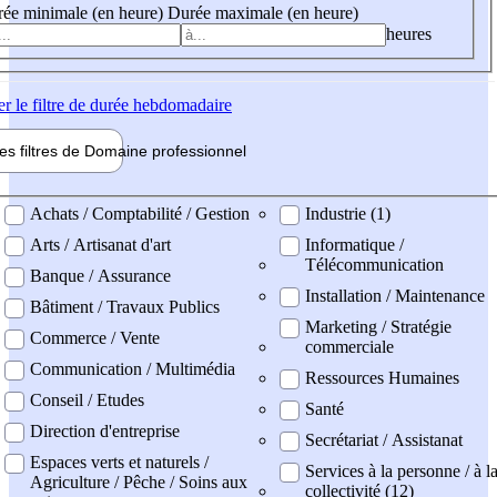
ée minimale (en heure)
Durée maximale (en heure)
heures
er
le filtre de durée hebdomadaire
les filtres de
Domaine pro
fessionnel
ne professionel
Achats / Comptabilité / Gestion
Industrie (1)
Arts / Artisanat d'art
Informatique /
Télécommunication
Banque / Assurance
Installation / Maintenance
Bâtiment / Travaux Publics
Marketing / Stratégie
Commerce / Vente
commerciale
Communication / Multimédia
Ressources Humaines
Conseil / Etudes
Santé
Direction d'entreprise
Secrétariat / Assistanat
Espaces verts et naturels /
Services à la personne / à l
Agriculture / Pêche / Soins aux
collectivité (12)