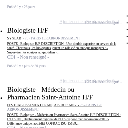
Publié il y a 26 jours
Ajouter cette offre à ma sélection
CDI
Non renseigné
Biologiste H/F
SYNLAB -
75 - PARIS 1ER ARRONDISSEMENT
POSTE : Biologiste H/F DESCRIPTION : Une double expertise au service de la
santé. Chez nous, les biologistes jouent un rôle clé en tant que managers : -
Superviser les équipes au quotidien -...
CDI - Non renseigné
Publié il y a plus de 30 jours
Ajouter cette offre à ma sélection
CDI
Non renseigné
Biologiste - Médecin ou
Pharmacien Saint-Antoine H/F
EFS ETABLISSEMENT FRANÇAIS DU SANG -
75 - PARIS 12E
ARRONDISSEMENT
POSTE : Biologiste - Médecin ou Pharmacien Saint-Antoine H/F DESCRIPTION :
L'EFS IDF, établissement régional de l'EFS dispose d'un laboratoire d'IHR-
Délivrance unique, accrédité COFRAC ISO 15189,...