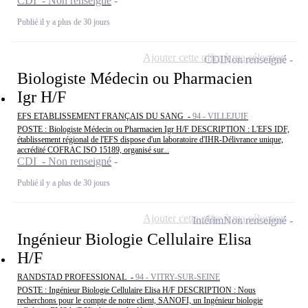
CDI - Non renseigné
Publié il y a plus de 30 jours
Ajouter cette offre à ma sélection
CDI
Non renseigné
Biologiste Médecin ou Pharmacien
Igr H/F
EFS ETABLISSEMENT FRANÇAIS DU SANG -
94 - VILLEJUIF
POSTE : Biologiste Médecin ou Pharmacien Igr H/F DESCRIPTION : L'EFS IDF,
établissement régional de l'EFS dispose d'un laboratoire d'IHR-Délivrance unique,
accrédité COFRAC ISO 15189, organisé sur...
CDI - Non renseigné
Publié il y a plus de 30 jours
Ajouter cette offre à ma sélection
Intérim
Non renseigné
Ingénieur Biologie Cellulaire Elisa
H/F
RANDSTAD PROFESSIONAL -
94 - VITRY-SUR-SEINE
POSTE : Ingénieur Biologie Cellulaire Elisa H/F DESCRIPTION : Nous
recherchons pour le compte de notre client, SANOFI, un Ingénieur biologie