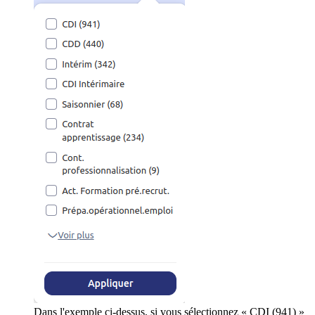
Dans l'exemple ci-dessus, si vous sélectionnez « CDI (941) »