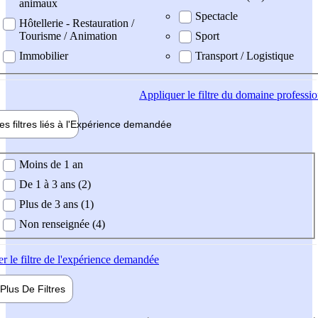
animaux
Spectacle
Hôtellerie - Restauration /
Tourisme / Animation
Sport
Immobilier
Transport / Logistique
Appliquer
le filtre du domaine professi
es filtres liés à l'
Expérience
demandée
ience demandée
Moins de 1 an
De 1 à 3 ans (2)
Plus de 3 ans (1)
Non renseignée (4)
er
le filtre de l'expérience demandée
Plus De
Filtres