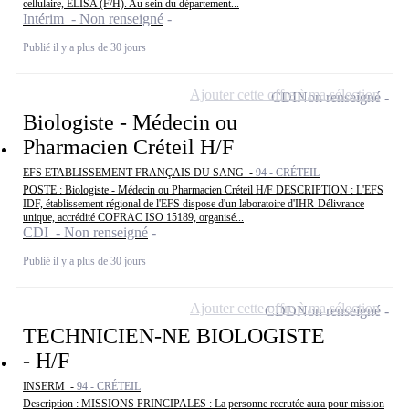
cellulaire, ELISA (F/H). Au sein du département...
Intérim - Non renseigné
Publié il y a plus de 30 jours
Ajouter cette offre à ma sélection
CDI
Non renseigné
Biologiste - Médecin ou
Pharmacien Créteil H/F
EFS ETABLISSEMENT FRANÇAIS DU SANG -
94 - CRÉTEIL
POSTE : Biologiste - Médecin ou Pharmacien Créteil H/F DESCRIPTION : L'EFS
IDF, établissement régional de l'EFS dispose d'un laboratoire d'IHR-Délivrance
unique, accrédité COFRAC ISO 15189, organisé...
CDI - Non renseigné
Publié il y a plus de 30 jours
Ajouter cette offre à ma sélection
CDD
Non renseigné
TECHNICIEN-NE BIOLOGISTE
- H/F
INSERM -
94 - CRÉTEIL
Description : MISSIONS PRINCIPALES : La personne recrutée aura pour mission