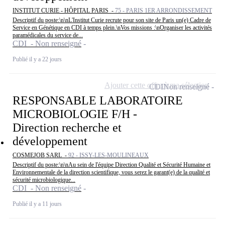
INSTITUT CURIE - HÔPITAL PARIS -
75 - PARIS 1ER ARRONDISSEMENT
Descriptif du poste:\n\nL'Institut Curie recrute pour son site de Paris un(e) Cadre de
Service en Génétique en CDI à temps plein.\nVos missions :\nOrganiser les activités
paramédicales du service de...
CDI - Non renseigné
Publié il y a 22 jours
Ajouter cette offre à ma sélection
CDI
Non renseigné
RESPONSABLE LABORATOIRE
MICROBIOLOGIE F/H -
Direction recherche et
développement
COSMEJOB SARL -
92 - ISSY-LES-MOULINEAUX
Descriptif du poste:\n\nAu sein de l'équipe Direction Qualité et Sécurité Humaine et
Environnementale de la direction scientifique, vous serez le garant(e) de la qualité et
sécurité microbiologique...
CDI - Non renseigné
Publié il y a 11 jours