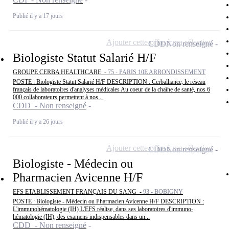
Publié il y a 17 jours
Ajouter cette offre à ma sélection
CDD
Non renseigné
Biologiste Statut Salarié H/F
GROUPE CERBA HEALTHCARE -
75 - PARIS 10E ARRONDISSEMENT
POSTE : Biologiste Statut Salarié H/F DESCRIPTION : Cerballiance, le réseau
français de laboratoires d'analyses médicales Au coeur de la chaîne de santé, nos 6
000 collaborateurs permettent à nos...
CDD - Non renseigné
Publié il y a 26 jours
Ajouter cette offre à ma sélection
CDD
Non renseigné
Biologiste - Médecin ou
Pharmacien Avicenne H/F
EFS ETABLISSEMENT FRANÇAIS DU SANG -
93 - BOBIGNY
POSTE : Biologiste - Médecin ou Pharmacien Avicenne H/F DESCRIPTION :
L'immunohématologie (IH) L'EFS réalise, dans ses laboratoires d'immuno-
hématologie (IH), des examens indispensables dans un...
CDD - Non renseigné