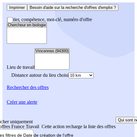
Imprimer
Besoin d'aide sur la recherche d'offres d'emploi ?
Métier, compétence, mot-clé, numéro d'offre
Lieu de travail
Distance autour du lieu choisi
Rechercher
des offres
Créer une alerte
Qui sont n
icher uniquement
 offres France Travail
Cette action recharge la liste des offres
les filtres de
Date de création
de l'offre