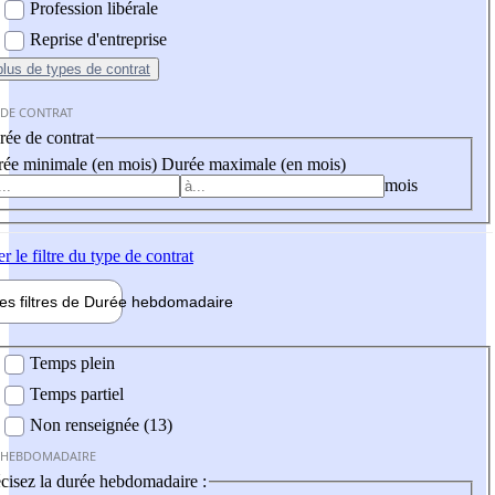
Profession libérale
Reprise d'entreprise
plus
de types de contrat
 DE CONTRAT
ée de contrat
ée minimale (en mois)
Durée maximale (en mois)
mois
er
le filtre du type de contrat
les filtres de
Durée hebdo
madaire
 hebdomadaire
Temps plein
Temps partiel
Non renseignée (13)
 HEBDOMADAIRE
cisez la durée hebdomadaire :