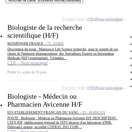
Afficher la carte
(contenu non-accessible)
Ajouter cette offre à ma sélection
CDI
Non renseigné
Biologiste de la recherche
scientifique (H/F)
MANPOWER FRANCE -
75 - PARIS
Description du poste : Manpower Life Science recherche, pour le compte de ses
clients de l'industrie pharmaceutique, des Spécialistes Experts en Information
Médicale (H/F) expérimentés. Véritables...
CDI - Non renseigné
Publié il y a plus de 30 jours
Ajouter cette offre à ma sélection
CDI
Non renseigné
Biologiste - Médecin ou
Pharmacien Avicenne H/F
EFS ETABLISSEMENT FRANÇAIS DU SANG -
93 - BOBIGNY
POSTE : Biologiste - Médecin ou Pharmacien Avicenne H/F DESCRIPTION :
L'EFS IDF, établissement régional de l'EFS dispose d'un laboratoire d'IHR-
Délivrance unique, accrédité COFRAC ISO 15189,...
CDI - Non renseigné