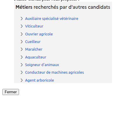
Fermer
Fermer
le détail de l'offre
/
Offre
sur
Offre précéden