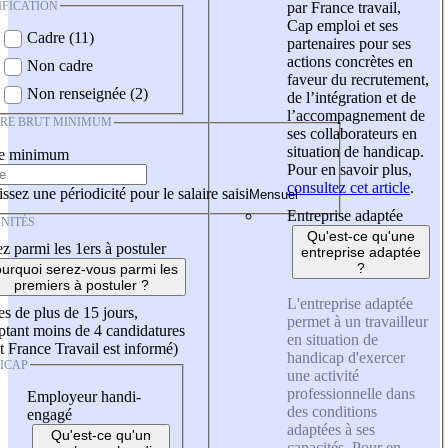
IFICATION
par France travail,
Cap emploi et ses
Cadre (11)
partenaires pour ses
actions concrètes en
Non cadre
faveur du recrutement,
Non renseignée (2)
de l’intégration et de
l’accompagnement de
IRE BRUT MINIMUM
ses collaborateurs en
situation de handicap.
re minimum
Pour en savoir plus,
consultez cet article
.
ssez une périodicité pour le salaire saisi
Entreprise adaptée
NITÉS
Qu'est-ce qu'une
z parmi les 1ers à postuler
entreprise adaptée
?
urquoi serez-vous parmi les
premiers à postuler ?
L'entreprise adaptée
es de plus de 15 jours,
permet à un travailleur
tant moins de 4 candidatures
en situation de
t France Travail est informé)
handicap d'exercer
ICAP
une activité
professionnelle dans
Employeur handi-
des conditions
engagé
adaptées à ses
Qu'est-ce qu'un
capacités. Pour en