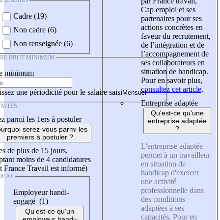
IFICATION
par France travail,
Cap emploi et ses
Cadre (19)
partenaires pour ses
actions concrètes en
Non cadre (6)
faveur du recrutement,
Non renseignée (6)
de l’intégration et de
l’accompagnement de
IRE BRUT MINIMUM
ses collaborateurs en
situation de handicap.
re minimum
Pour en savoir plus,
consultez cet article
.
ssez une périodicité pour le salaire saisi
Entreprise adaptée
NITÉS
Qu'est-ce qu'une
z parmi les 1ers à postuler
entreprise adaptée
?
urquoi serez-vous parmi les
premiers à postuler ?
L'entreprise adaptée
es de plus de 15 jours,
permet à un travailleur
tant moins de 4 candidatures
en situation de
t France Travail est informé)
handicap d'exercer
ICAP
une activité
professionnelle dans
Employeur handi-
des conditions
engagé (1)
adaptées à ses
Qu'est-ce qu'un
capacités. Pour en
employeur handi-