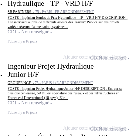
Hydraulique - TP - VRD H/F
SB PARTNERS -
75 - PARIS 1ER ARRONDISSEMENT
POSTE : Ingénieur Etudes de Prix Hydraulique - TP - VRD H/F DESCRIPTION :
Elle intervient auprès de différents acteurs des Travaux Publics sur des projets
variés : réseaux d'alimentation, systèmes...
CDI - Non renseigné
Publié il y a 16 jours
Ajouter cette offre à ma sélection
CDI
Non renseigné
Ingenieur Projet Hydraulique
Junior H/F
GROUPE NGE -
75 - PARIS 14E ARRONDISSEMENT
POSTE : Ingenieur Projet Hydraulique Junior H/F DESCRIPTION : Entreprise
plus que centenaire, SADE est spécialiste des réseaux et des infrastructures en
France et à l'international (10 pays). Elle...
CDI - Non renseigné
Publié il y a 16 jours
Ajouter cette offre à ma sélection
CDI
Non renseigné