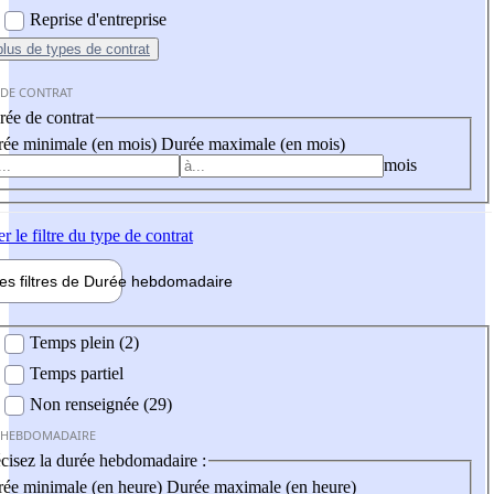
Reprise d'entreprise
plus
de types de contrat
 DE CONTRAT
ée de contrat
ée minimale (en mois)
Durée maximale (en mois)
mois
er
le filtre du type de contrat
les filtres de
Durée hebdo
madaire
 hebdomadaire
Temps plein (2)
Temps partiel
Non renseignée (29)
 HEBDOMADAIRE
cisez la durée hebdomadaire :
ée minimale (en heure)
Durée maximale (en heure)