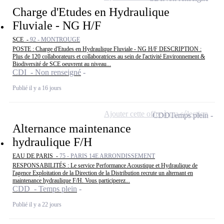
Charge d'Etudes en Hydraulique
Fluviale - NG H/F
SCE -
92 - MONTROUGE
POSTE : Charge d'Etudes en Hydraulique Fluviale - NG H/F DESCRIPTION :
Plus de 120 collaborateurs et collaboratrices au sein de l'activité Environnement &
Biodiversité de SCE oeuvrent au niveau...
CDI - Non renseigné
Publié il y a 16 jours
Ajouter cette offre à ma sélection
CDD
Temps plein
Alternance maintenance
hydraulique F/H
EAU DE PARIS -
75 - PARIS 14E ARRONDISSEMENT
RESPONSABILITÉS : Le service Performance Acoustique et Hydraulique de
l'agence Exploitation de la Direction de la Distribution recrute un alternant en
maintenance hydraulique F/H. Vous participerez...
CDD - Temps plein
Publié il y a 22 jours