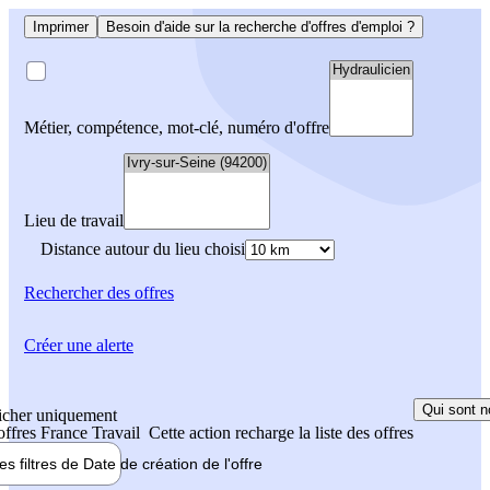
Imprimer
Besoin d'aide sur la recherche d'offres d'emploi ?
Métier, compétence, mot-clé, numéro d'offre
Lieu de travail
Distance autour du lieu choisi
Rechercher
des offres
Créer une alerte
Qui sont n
icher uniquement
 offres France Travail
Cette action recharge la liste des offres
les filtres de
Date de création
de l'offre