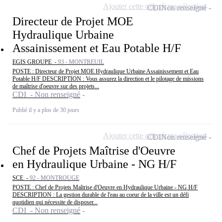
Ajouter cette offre à ma sélection
CDI
Non renseigné
Directeur de Projet MOE
Hydraulique Urbaine
Assainissement et Eau Potable H/F
EGIS GROUPE -
93 - MONTREUIL
POSTE : Directeur de Projet MOE Hydraulique Urbaine Assainissement et Eau
Potable H/F DESCRIPTION : Vous assurez la direction et le pilotage de missions
de maîtrise d'oeuvre sur des projets...
CDI - Non renseigné
Publié il y a plus de 30 jours
Ajouter cette offre à ma sélection
CDI
Non renseigné
Chef de Projets Maîtrise d'Oeuvre
en Hydraulique Urbaine - NG H/F
SCE -
92 - MONTROUGE
POSTE : Chef de Projets Maîtrise d'Oeuvre en Hydraulique Urbaine - NG H/F
DESCRIPTION : La gestion durable de l'eau au coeur de la ville est un défi
quotidien qui nécessite de disposer...
CDI - Non renseigné