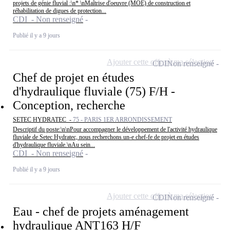
projets de génie fluvial :\n* \nMaîtrise d'oeuvre (MOE) de construction et
réhabilitation de digues de protection...
CDI - Non renseigné
Publié il y a 9 jours
Ajouter cette offre à ma sélection
CDI
Non renseigné
Chef de projet en études
d'hydraulique fluviale (75) F/H -
Conception, recherche
SETEC HYDRATEC -
75 - PARIS 1ER ARRONDISSEMENT
Descriptif du poste:\n\nPour accompagner le développement de l'activité hydraulique
fluviale de Setec Hydratec, nous recherchons un-e chef-fe de projet en études
d'hydraulique fluviale.\nAu sein...
CDI - Non renseigné
Publié il y a 9 jours
Ajouter cette offre à ma sélection
CDI
Non renseigné
Eau - chef de projets aménagement
hydraulique ANT163 H/F