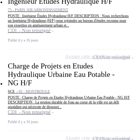
Ingénieur Études Hydraulique H/F
75 - PARIS 1ER ARRONDISSEMENT
POSTE : Ingénieur Études Hydraulique H/F DESCRIPTION : Nous recherchons
un Ingénieur Hydraulique (H/F) pour rejoindre un bureau d'études reconnu pour
son expertise en aménagement urbain et...
CDI - Non renseigné
Publié il y a 16 jours
Ajouter cette offre à ma sélection
CDI
Non renseigné
Charge de Projets en Etudes
Hydraulique Urbaine Eau Potable -
NG H/F
SCE -
92 - MONTROUGE
POSTE : Charge de Projets en Etudes Hydraulique Urbaine Eau Potable - NG H/F
DESCRIPTION : La gestion durable de l'eau au coeur de la ville est un défi
quotidien qui nécessite de disposer...
CDI - Non renseigné
Publié il y a 16 jours
Ajouter cette offre à ma sélection
CDI
Non renseigné