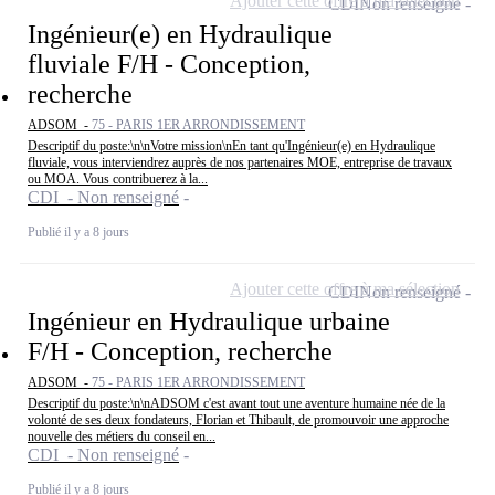
Ajouter cette offre à ma sélection
CDI
Non renseigné
Ingénieur(e) en Hydraulique
fluviale F/H - Conception,
recherche
ADSOM -
75 - PARIS 1ER ARRONDISSEMENT
Descriptif du poste:\n\nVotre mission\nEn tant qu'Ingénieur(e) en Hydraulique
fluviale, vous interviendrez auprès de nos partenaires MOE, entreprise de travaux
ou MOA. Vous contribuerez à la...
CDI - Non renseigné
Publié il y a 8 jours
Ajouter cette offre à ma sélection
CDI
Non renseigné
Ingénieur en Hydraulique urbaine
F/H - Conception, recherche
ADSOM -
75 - PARIS 1ER ARRONDISSEMENT
Descriptif du poste:\n\nADSOM c'est avant tout une aventure humaine née de la
volonté de ses deux fondateurs, Florian et Thibault, de promouvoir une approche
nouvelle des métiers du conseil en...
CDI - Non renseigné
Publié il y a 8 jours