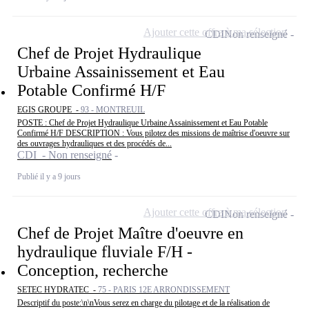
Ajouter cette offre à ma sélection
CDI
Non renseigné
Chef de Projet Hydraulique
Urbaine Assainissement et Eau
Potable Confirmé H/F
EGIS GROUPE -
93 - MONTREUIL
POSTE : Chef de Projet Hydraulique Urbaine Assainissement et Eau Potable
Confirmé H/F DESCRIPTION : Vous pilotez des missions de maîtrise d'oeuvre sur
des ouvrages hydrauliques et des procédés de...
CDI - Non renseigné
Publié il y a 9 jours
Ajouter cette offre à ma sélection
CDI
Non renseigné
Chef de Projet Maître d'oeuvre en
hydraulique fluviale F/H -
Conception, recherche
SETEC HYDRATEC -
75 - PARIS 12E ARRONDISSEMENT
Descriptif du poste:\n\nVous serez en charge du pilotage et de la réalisation de