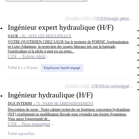
Ajouter cette offre à ma sélection
CDI
Temps plein
Ingénieur expert hydraulique (H/F)
SAUR -
92 - ISSY LES MOULINEAUX
VOTRE QUOTIDIEN CHEZ SAUR Sur le territoire de PORNIC Agglomération,
en Loire-Atlantique, la protection des usages littoraux tels que la baignade,
l'ostréiculture et la pêche à pied est un enjeu...
CDI - Temps plein
Publié il y a 10 jours
Employeur handi-engagé
Ajouter cette offre à ma sélection
CDI
Non renseigné
Ingénieur hydraulique (H/F)
DGE INTERIM -
75 - PARIS 9E ARRONDISSEMENT
Description du poste : Notre cabinet recherche un Ingénieur conception hydraulique
(H/F) expérimenté en modélisation fluviale pour rejoindre une équipe dynamique.
Vous aurez l'opportunité de...
CDI - Non renseigné
Publié aujourd'hui