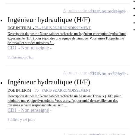
Ajouter cette offre à ma sélection
CDI
Non renseigné
Ingénieur hydraulique (H/F)
DGE INTERIM -
75 - PARIS 9E ARRONDISSEMENT
Description du poste : Notre cabinet recherche un Ingénieur conception hydraulique
expérimenté (H/F) pour rejoindre une équipe dynamique. Vous aurez l'opportunité
de travailler sur des missions à...
CDI - Non renseigné
Publié aujourd'hui
Ajouter cette offre à ma sélection
CDI
Non renseigné
Ingénieur hydraulique (H/F)
DGE INTERIM -
75 - PARIS 9E ARRONDISSEMENT
Description du poste : Notre cabinet recherche un Assistant Travaux (H/F) pour
rejoindre une équipe dynamique. Vous aurez l'opportunité de travailler sur des
missions à haute responsabilité, au sein...
CDI - Non renseigné
Publié il y a 6 jours