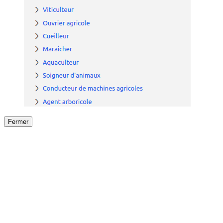
Fermer
Fermer
le détail de l'offre
/
Offre
sur
Offre précéden