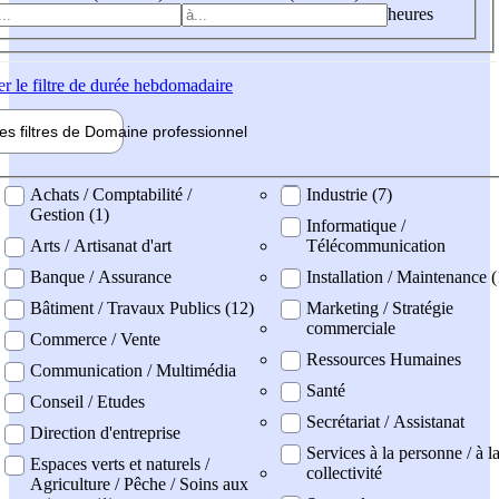
heures
er
le filtre de durée hebdomadaire
les filtres de
Domaine pro
fessionnel
ne professionel
Achats / Comptabilité /
Industrie (7)
Gestion (1)
Informatique /
Arts / Artisanat d'art
Télécommunication
Banque / Assurance
Installation / Maintenance 
Bâtiment / Travaux Publics (12)
Marketing / Stratégie
commerciale
Commerce / Vente
Ressources Humaines
Communication / Multimédia
Santé
Conseil / Etudes
Secrétariat / Assistanat
Direction d'entreprise
Services à la personne / à l
Espaces verts et naturels /
collectivité
Agriculture / Pêche / Soins aux