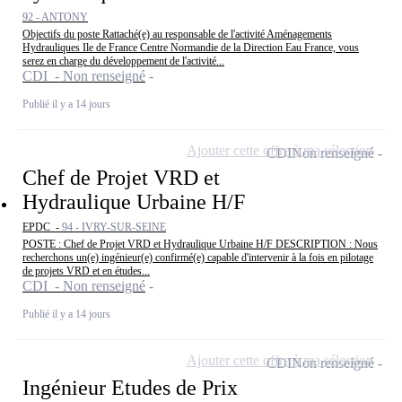
92 - ANTONY
Objectifs du poste Rattaché(e) au responsable de l'activité Aménagements
Hydrauliques Ile de France Centre Normandie de la Direction Eau France, vous
serez en charge du développement de l'activité...
CDI - Non renseigné
Publié il y a 14 jours
Ajouter cette offre à ma sélection
CDI
Non renseigné
Chef de Projet VRD et
Hydraulique Urbaine H/F
EPDC -
94 - IVRY-SUR-SEINE
POSTE : Chef de Projet VRD et Hydraulique Urbaine H/F DESCRIPTION : Nous
recherchons un(e) ingénieur(e) confirmé(e) capable d'intervenir à la fois en pilotage
de projets VRD et en études...
CDI - Non renseigné
Publié il y a 14 jours
Ajouter cette offre à ma sélection
CDI
Non renseigné
Ingénieur Etudes de Prix